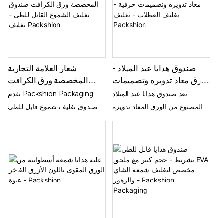
صندوق هدايا عيد الميلاد -
شعار العلامة التجارية
ورق معاد تدويره وتصميمات
المخصصة ورق الكرافت
حرفية - تغليف العطلات -
صندوق تغليف الشموع القابل
يعد صندوق هدايا عيد الميلاد
تقدم Packshion Packaging
تغليف Packshion
للطي - تغليف Packshion
المصنوع من الورق المعاد تدويره
صندوق تغليف شموع قابل للطي
من عبوات packshion هو الحل
بشعار العلامة التجارية المخصص
الأمثل الصديق للبيئة لاحتياجات
عالي الجودة من ورق الكرافت وهو
هدايا عطلتك. يضيف هذا الصندوق
مثالي لعرض وحماية الشموع
المصمم بشكل جميل، المصنوع من
الخاصة بك. يجمع حل التغليف
مواد معاد تدويرها، لمسة احتفالية
الصديق للبيئة هذا بين الأداء
إلى هداياك مع تقليل التأثير البيئي
الوظيفي والأناقة لتقديم عرض
احترافي وفاخر