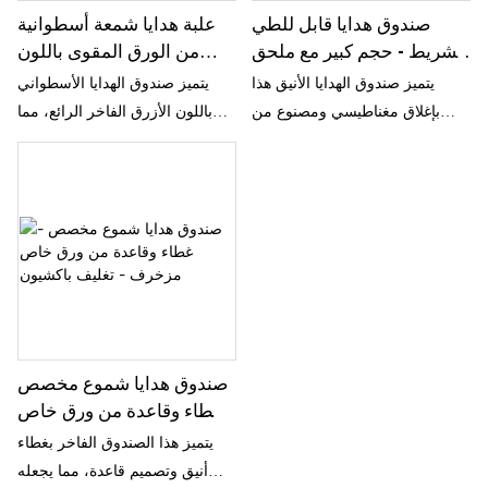
صندوق هدايا قابل للطي
علبة هدايا شمعة أسطوانية
بشريط - حجم كبير مع ملحق
من الورق المقوى باللون
EVA مخصص لتغليف شمعة
الأزرق الفاخر - عبوة
يتميز صندوق الهدايا الأنيق هذا
يتميز صندوق الهدايا الأسطواني
الشاي والزهور -
Packshion
بإغلاق مغناطيسي ومصنوع من
باللون الأزرق الفاخر الرائع، مما
Packshion Packaging
ورق مقوى عالي الجودة، مما يجعله
يجعله خيار التعبئة الأمثل للشموع
متينًا وصديقًا للبيئة. يضمن التصميم
والهدايا الأخرى، مما يعزز العرض
الأنيق، المكتمل بشريط جميل،
والتجربة الشاملة. صندوق الهدايا
تقديم الشموع الخاصة بك بطريقة
الأسطواني هذا مصنوع من ورق
فاخرة، مما يجعلها مثالية كهدية.
مقوى عالي الجودة، ويضمن المتانة
والمظهر الأنيق، ويحمي هداياك مع
إضافة لمسة من الرقي.
الصندوق أيضًا متعدد الاستخدامات،
مما يسمح لك باستخدامه لأشياء
صندوق هدايا شموع مخصص
أخرى مثل المجوهرات أو
- غطاء وقاعدة من ورق خاص
الإكسسوارات الصغيرة أو حتى
مزخرف - تغليف باكشيون
يتميز هذا الصندوق الفاخر بغطاء
كصندوق تذكاري. يضمن هيكلها
أنيق وتصميم قاعدة، مما يجعله
القوي حماية هداياك بشكل جيد