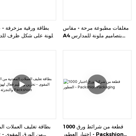
مغلفات مطبوعة مرحة - مقاس
بطاقة ورقية مزخرفة - 
A4 بتصاميم ملونة للمدارس
ملونة على شكل ظرف للد
ومحلات الهدايا - تغليف باكشيون
والأعمال اليدوية - 
باك
1000 قطعة من شرائط ورق
بطاقة تغليف العملات الم
اختبار العطور - Packshion
من الورق المقوى - 