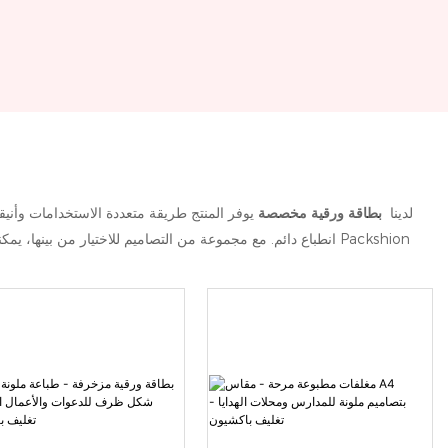
في Packshion، لدينا
بطاقة ورقية مخصصة
يوفر المنتج طريقة متعددة الاستخدامات وأن
انطباع دائم. مع مجموعة من التصاميم للاختيار من بينها، يمكنك العثور على البطاقة المثالية التي تناسب أي مناسبة. مصنوعة من مواد عالية الجودة، بطاقاتنا الورقية متينة وصديقة للبيئة. ارفع رسالتك وأظهر اهتمامك مع Packshion