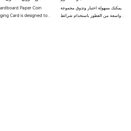
Packaging
وتنظيم فعال لهواة 
يمكنك بسهولة اختبار وتذوق مجموعة
ardboard Paper Coin
والتجزئة - تغليف Packshion
واسعة من العطور باستخدام شرائط
ging Card is designed to
ورق اختبار العطور المكونة من 1000
de a convenient and
قطعة. يتم تعبئة هذه الشرائط عالية
ent way to store and
الجودة بشكل ملائم بواسطة
ize your coins. Its compact
Packshion Packaging لسهولة
nd sturdy construction
التخزين والتنظيم
t a practical solution for
g your coin collection in