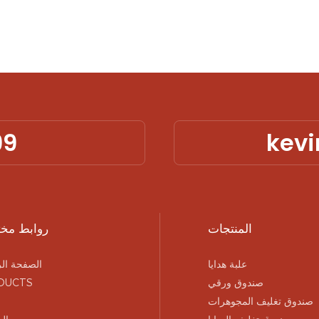
الخاصة بك، مما يسمح لك بعرض
والعطور المختلفة بسهو
روائحك الفريدة بشكل فعال. مع خيار
أجل المتانة والحساسية
الأشكال المخصصة والشعارات
بالتقاط جوهر كل رائحة
المخصصة، نضمن تألق علامتك التجارية.
التخصيص باستخدام ش
تم تصميم كل شريط اختبار لتوفير
هذه الشرائط غرضًا وظي
احتفاظ دقيق بالرائحة وإحساس فاخر،
تعمل أيضًا على تحسي
مما يجعلها خيارًا مثاليًا للعطور وعشاق
99
kev
العطور على حدٍ سواء.
المنتجات
روابط مخ
علبة هدايا
الصفحة الر
صندوق ورقي
DUCTS
صندوق تغليف المجوهرات