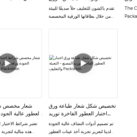
الجمع
المقوى صديق للبيئة بنسبة
فاخرة لبطاقات ال
The C
تقدم باكشون للتغليف حلاً صديقًا للبيئة
100% للخدمات المصرفية
Packa
من خلال بطاقاتها الورقية المخصصة
والمالية الآمنة - تغليف باكشيون
provi
لتغليف البنوك، المصنوعة من ورق مُعاد
effici
تدويره بنسبة 100%. يُسهم هذا الخيار
organ
المستدام في تقليل النفايات وتعزيز
size a
المسؤولية البيئية في القطاع المصرفي.
make i
keepin
order
تخصيص شكل شعار طباعة ورق
شعار مخصص شر
اختبار العطور الفاخرة توريد
العطور عالية الجودة
المصنع - التعبئة والتغليف
العطر ذات الشك
تم تصميم أدوات النشاف عالية الجودة
تعتبر شرائط الاختبار ا
Packshion
تغليف on
لدينا لتعزيز تجربة أخذ عينات العطور
هذه مثالية لتجربة 