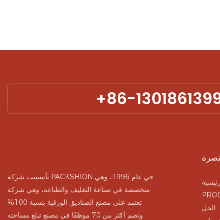
لة. مصنوعة من
، فهي تسمح لك
 بدقة. مع خيار
عارك، لا تخدم
فيًا فحسب، بل
ن رؤية علامتك
التجارية
+86-130186139
تصرة
تأسست شركة PACKSHION في عام 1996، وهي
ئيسية
متخصصة في صناعة التغليف والطباعة، وهي شركة
PRO
تعتمد على مصنع الصناديق الورقية بنسبة 100%
الحل
وتضم أكثر من 70 موظفًا في مصنع تبلغ مساحته