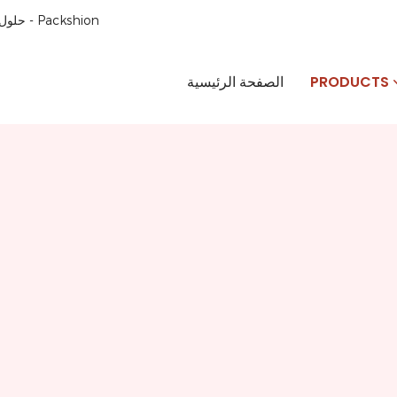
حلول تغليف الورق المصممة خصيصًا للعملاء في جميع أنحاء العالم منذ عام 1996 - Packshion
PRODUCTS
الصفحة الرئيسية