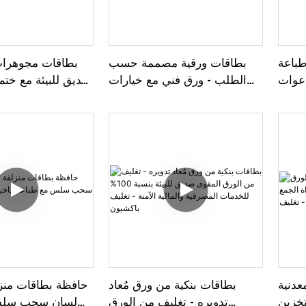
طباعة
بطاقات ورقية مصممة حسب
بطاقات مجوهرات
عوات
الطلب - ورق فني مع خيارات
صديق للبيئة مع ختم
تغليف
رقائق ذهبية وألوان الأشعة فوق
وطباعة بالأشعة فو
شيون
البنفسجية لأدوات القرطاسية
للقلائد والخواتم
الخاصة بالعلامات التجارية -
الشعر 
تغليف فاخر
عدنية
بطاقات بنكية من ورق مُعاد
حافظة بطاقات منز
تخزين
تدويره - تغليف من الورق
لسان سحب سلس