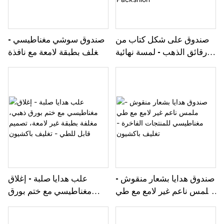
صندوق على شكل كتاب من
صندوق سوشي مغناطيسي -
رقائق الذهب - لمسة نهائية
مغلف بطبقة لامعة مع نافذة
سوداء مع بطانة إسفنجية
عرض لتغليف الطعام - تغليف
مخصصة للعلامات التجارية
باكشيون
المتميزة - تغليف
Packshion
صندوق هدايا بشعار منقوش -
علب هدايا صلبة - إغلاق
ملمس ناعم غير لامع مع طي
مغناطيسي مع ختم بورق
مغناطيسي للمنتجات الفاخرة
ذهبي، مغلفة بطبقة غير
- تغليف باكشيون
لامعة، تصميم قابل للطي -