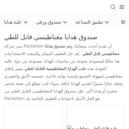
ورقية
تطبيق الصناعة
صندوق ورقي
علبة هدايا
صندوق هدايا مغناطيسي قابل للطي
يسر شركة Packshion أن تقدم أحدث منتجاتنا، وهو
صندوق هدايا
مغناطيسي قابل للطي
. يُعد حل التغليف المبتكر والمتعدد الاستخدامات
هذا مثاليًا لمجموعة متنوعة من مناسبات الهدايا. مصنوعة من مواد عالية
الجودة، هذه
علب الهدايا المغناطيسية القابلة للطي
يتميز بإغلاق
مغناطيسي لسهولة التجميع ولمسة نهائية فاخرة. تصميمه الأنيق والعصري
يجعله خيارًا متميزًا لتقديم الهدايا بأناقة. سواء كنت تتطلع إلى تعبئة عناصر
صغيرة أو هدايا أكبر، فإن صندوق الهدايا المغناطيسي القابل للطي من
Packshion هو الحل الأمثل لاحتياجات التغليف الخاصة بك.