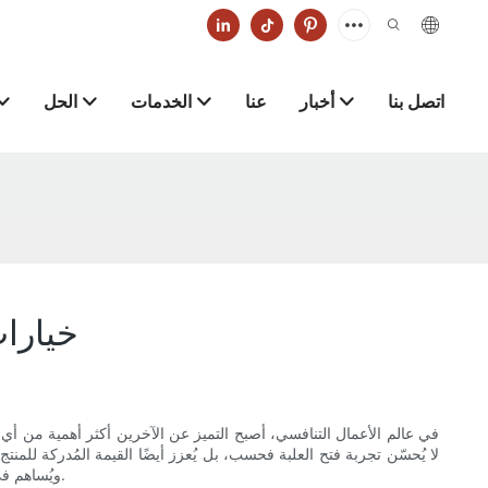
اتصل بنا
أخبار
عنا
الخدمات
الحل
خيارات
في عالم الأعمال التنافسي، أصبح التميز عن الآخرين أكثر أهمية من أي وقت
لا يُحسّن تجربة فتح العلبة فحسب، بل يُعزز أيضًا القيمة المُدركة للمنتج
ويُساهم في ترك انطباعات دائمة. يُمكن للتعمق في جوانب تغليف الهدايا المُخصصة المختلفة أن يُتيح طرقًا جديدة لتعزيز هوية العلامة التجارية وتعزيز ولاء العملاء.