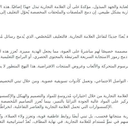
ناية والجهد المبذول، مؤكدةً على أن العلامة التجارية تبذل جهدًا إضافيًا. هذ
ية بشكل طبيعي. إن دمج الملصقات والملحقات المخصصة يُحوّل التغليف إلى أداة 
عدًا جديدًا لتفاعل العلامة التجارية. فالتغليف المُخصّص، الذي يُدمج رسائل م
صممة خصيصًا لهم مباشرةً على العبوة، مما يجعل الهدية مميزة. تُعزز هذه 
 التواصل الاجتماعي، وتعمل كأدوات تسويقية عضوية. ومن خلال تبني التخصيص وا
ة العلامة التجارية من خلال اختياراتٍ مُدروسةٍ للمواد والتصميم والهيكل والإكسس
تركيز على المواد عالية الجودة التزامًا بالتميز، بينما تُعزز التصاميم المُخصص
الإكسسوارات التي تحمل العلامة التجارية والعناصر التفاعلية، انخراطًا أعمق وطابعًا شخصيًا، مما يجعل التغليف جزءًا لا يتجزأ من قصة المنتج.
 منتجاتها فحسب، بل تبني أيضًا روابط عاطفية قوية، وتعزز ولاء العملاء، وتُميّ
ُسهم في نموٍّ مُستدام للعلامة التجارية. في نهاية المطاف، تُعدّ استراتيجية التغ