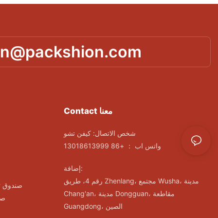
in@packshion.com
Contact معنا
شخص الاتصال: كيفن تشو
واتس اب ： +86 13018613999
إضافة:
رقم 4، طريق Zhenlang، مجتمع Wusha، مدينة
صندوق ت
Chang'an، مدينة Dongguan، مقاطعة
صن
Guangdong، الصين