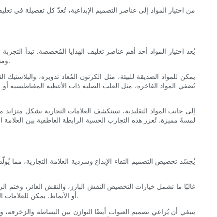
من اختيار المواد إلى عناصر التصميم الإبداعية، تُعدّ كل تفصيلة في تغ
يُعد اختيار المواد أحد أهم عناصر تغليف الهدايا المُخصصة. تبدأ التجر
ومستدامة لا يُبرز التزام العلامة التجارية بالتميز فحسب، بل يُبرز أيضًا مسؤوليتها تجاه البيئة، وهو عامل مهم يلقى صدىً واسعًا لدى المستهلكين المعاصرين.
يمكن للمواد الصديقة للبيئة، مثل الكرتون المُعاد تدويره، والبلاستيك الق
تُضفي المواد الفاخرة، مثل العلب الصلبة ذات الأغطية المغناطيسية أو ا
إلى جانب المواد التقليدية، تستكشف العلامات التجارية بشكل متزايد مو
لمسةً مميزة. تُعزز هذه التجارب الحسية الرابطة العاطفية بين العلامة ال
يُجسّد تخصيص التصميم التقاء الإبداع وسردية العلامة التجارية، مما يُولّ
غالبًا ما تشمل خيارات التخصيص النقش البارز، والنقش الغائر، وختم الر
أو الأنماط. يمكن للعلامات التجارية تجربة لوحات ألوان فريدة أو مرتبطة بحملات موسمية، مما يضمن أن يعكس التغليف أهداف التسويق الحالية دون أن يفقد جوهر علامتها التجارية.
ينبغي أن يُراعي تصميم العبوات أيضًا التوازن بين البساطة والزخرفة، وذل