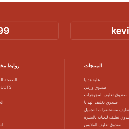
99
kev
المنتجات
روابط مخ
علبة هدايا
الصفحة الر
صندوق ورقي
DUCTS
صندوق تغليف المجوهرات
صندوق تغليف الهدايا
ال
غليف مستحضرات التجميل
دوق تغليف للعناية بالبشرة
صندوق تغليف الملابس
ات