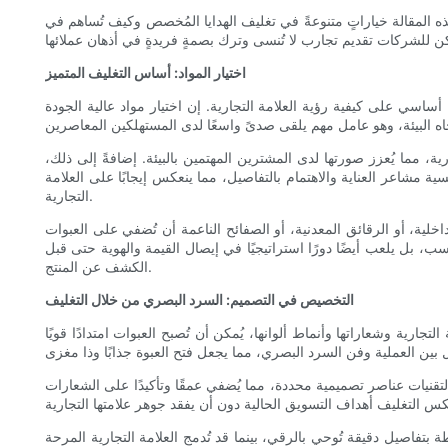
ذه المقالة خياراتٍ متنوعةً في تغليف الهدايا المُخصص وكيف تُساهم في
اختيار المواد: أساس التغليف المتميز
أساسي على كيفية رؤية العلامة التجارية. إن اختيار مواد عالية الجودة
ارية، مما يُعزز صورتها لدى المشترين المهتمين بالبيئة. إضافةً إلى ذلك،
ة مشاعر العناية والاهتمام بالتفاصيل، مما ينعكس إيجابًا على العلامة
التجارية.
لية، أو الرقائق المعدنية، أو الصفائح الناعمة أن تُضفي على العبوات
حسب، بل يلعب أيضًا دورًا استراتيجيًا في إيصال القيمة والهوية حتى قبل
الكشف عن المنتج.
التخصيص في التصميم: السرد البصري من خلال التغليف
جارية وشعاراتها وأنماط ألوانها، يُمكن أن تُصبح العبوات امتدادًا قويًا
لتقنيات عناصر تصميمية محددة، مما يُضفي عمقًا وتأكيدًا على الشعارات
ة بتفاصيل دقيقة تُوحي بالرقي، بينما قد تُدمج العلامة التجارية المرحة