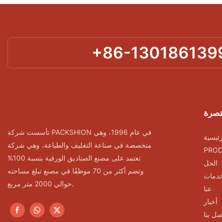
+86-130186139
تصرة
تأسست شركة PACKSHION في عام 1996، وهي
ئيسية
متخصصة في صناعة التغليف والطباعة، وهي شركة
PRO
تعتمد على مصنع الصناديق الورقية بنسبة 100%
الحل
وتضم أكثر من 70 موظفًا في مصنع تبلغ مساحته
خدمات
حوالي 2000 متر مربع.
عنا
أخبار
صل بنا