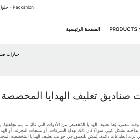
حلول تغليف الورق المصممة خصيصًا للعملاء في جميع أنحاء العالم منذ عام 1996 - Packshion
PRODUCTS
الصفحة الرئيسية
خيارات صناد
 صناديق تغليف الهدايا المخصصة ال
 مضى. يُعدّ تغليف الهدايا المُخصص من الأدوات التي غالبًا ما يتم تجاهلها، رغم 
 بداخله بشكل كبير. سواءً كان ذلك لهدايا الشركات، أو منتجات التجزئة، أو الهداي