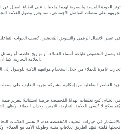
تؤثر الجودة اللمسية والبصرية لهذه الملحقات على انطباع العميل عن الع
تجربتهم على منصات التواصل الاجتماعي، مما يعزز وصول العلامة التجار
في عصر الاتصال الرقمي والتسويق المُخصّص، تُضيف العبوات التفاعلية بُ
قد يشمل التخصيص طباعة أسماء العملاء، أو تواريخ خاصة، أو رسائل م
العلامة التجارية. كما أن دمج رموز الاستجابة السريعة المرتبطة بالمحتوى الحصري، أو البرامج التعليمية، أو برامج الولاء، يُعزز التجارب المادية والرقمية للعلامة التجارية بفعالية.
تزيد العناصر التفاعلية من إمكانية مشاركة تجربة التغليف على منصات
في الختام، تُتيح تغليفات الهدايا المُخصصة فرصةً استثنائيةً لتعزيز قيم
مُتماسكةٍ لا تُنسى للعلامة التجارية، تُلامس وجدان العملاء. ويُظهر ال
بالاستثمار في خيارات التغليف المُخصصة هذه، لا تحمي العلامات التجارية
فجعلها مُلفتة يُمهّد الطريق لعلاقاتٍ متينة وطويلة الأمد مع العملاء، وي