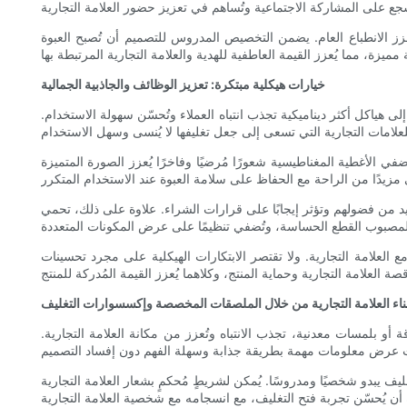
عزز الانطباع العام. يضمن التخصيص المدروس للتصميم أن تُصبح العبوة
خيارات هيكلية مبتكرة: تعزيز الوظائف والجاذبية الجمالية
لى هياكل أكثر ديناميكية تجذب انتباه العملاء وتُحسّن سهولة الاستخدام.
ُضفي الأغطية المغناطيسية شعورًا مُرضيًا وفاخرًا يُعزز الصورة المتميزة
يد من فضولهم وتؤثر إيجابًا على قرارات الشراء. علاوة على ذلك، تحمي
ع العلامة التجارية. ولا تقتصر الابتكارات الهيكلية على مجرد تحسينات
ناء العلامة التجارية من خلال الملصقات المخصصة وإكسسوارات التغليف
أو بلمسات معدنية، تجذب الانتباه وتُعزز من مكانة العلامة التجارية.
ف يبدو شخصيًا ومدروسًا. يُمكن لشريطٍ مُحكمٍ بشعار العلامة التجارية