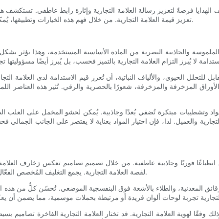
ليف الهدايا فرصةً لتعزيز رسالة العلامة التجارية وإثارة رابط عاطفي. تستكشف ه
تعزيز قيمة العلامة التجارية. من خلال فهم هذه الخيارات وتطبيقها، يُمكن للشركات تقديم تجارب لا تُنسى وترك بصمةٍ فريدةٍ في أذهان عملائها.
بة الملموسة والجاذبية البصرية من المادة الأساسية المستخدمة، وهذا يؤثر بشكل 
ابل للتحلل الحيوي، والألياف النباتية، أن تُعزز قيم الاستدامة لدى العلامة التج
لأوراق المزخرفة والمزخرفة، شعورًا بالحصرية والرقي. تُثير هذه العناصر اللمسي
اد وتشطيبات مبتكرة تُضفي بُعدًا وجاذبية. يُمكن لحشو المخمل على العلب الداخ
تجارية والعميل. لذا، فإن اختيار المواد بعناية لا يقتصر على الجانب الجمالي ف
د انطباعًا فوريًا وجاذبية عاطفية. من خلال تصميم تصاميم تعكس زخارف العلامة الت
لقصة العلامة التجارية. يجمع التغليف المُخصص الفعّال بين العملية وفن السرد البصري، مما يجعل فتح العبوة جذابًا وذا مغزى.
قائق المعدنية، والطلاء بالأشعة فوق البنفسجية الموضعي. تُحسّن كلٌّ من هذه ا
ك وفقًا لهوية العلامة التجارية. قد تختار العلامة التجارية الفاخرة تصاميم بسيط