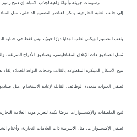
رسومات جريئة وألوانًا زاهية لجذب الانتباه. إن دمج رموز أو سرديات ذات مغزى في التصميم يُمكن أن يُحوّل العبوات إلى مادة نقاشية، تُشجع على المشاركة الاجتماعية وتُساهم في تعزيز حضور العلامة التجارية.
إلى جانب العلبة الخارجية، يمكن لعناصر التصميم الداخلي، مثل المناد
يلعب التصميم الهيكلي لعلب الهدايا دورًا حيويًا، ليس فقط في حماية المن
تُمثل الصناديق ذات الإغلاق المغناطيسي، وصناديق الأدراج المنزلقة، والتص
تتيح الأشكال المبتكرة المقطوعة بالقالب وفتحات النوافذ للعملاء إلقا
تُضفي العبوات متعددة الوظائف، القابلة لإعادة الاستخدام، مثل صناديق 
تُتيح الملصقات والإكسسوارات فرصًا قيّمة لتعزيز هوية العلامة التجار
تُضفي الإكسسوارات، مثل الأشرطة ذات العلامات التجارية، وأختام الشمع،