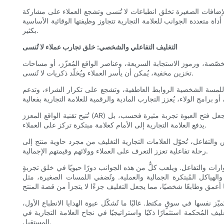
ه الإضافات الصغيرة تخلق انطباعات لا تُنسى وتشجع العملاء على مشاركة
متعددة الجوانب للعلامة التجارية تتجاوز وظيفتها الوقائية الأساسية
بكثير.
التغليف التفاعلي والشخصي: خلق تجارب عملاء لا تُنسى
ُخصّصة، ورموز الاستجابة السريعة، وعناصر الواقع المُعزّز، أو مساحات
تخزين مخفية، يُمكن أن يأسر العملاء ويُخلّد ذكريات لا تُنسى.
اللمسة الشخصية الروابط العاطفية، وتشجع على تكرار الشراء، وتدعم
تُتيح تقنية الواقع المعزز (AR) تجارب غامرة للعملاء من خلال استخدام هواتفهم الذكية للوصول إلى الرسوم المتحركة والألعاب وعروض المنتجات الافتراضية. هذا النهج المتطور لا يجعل فتح العبوة تجربة مثيرة فحسب، بل
يدفع العلامة التجارية إلى الأمام كعلامة مبتكرة تركز على العملاء.
لتفاعل، تُحوّل العلامات التجارية التغليف من مجرد حاوية منتج إلى
رحلة تفاعلية تعزز التعرف على العملاء وولائهم وقيمتهم الإجمالية.
وارات والتفاعل. ويلعب كلٌّ من هذه الجوانب دورًا حيويًا في خلق تجربةٍ
ة والهياكل المُبتكرة الجمالية والعملية. وتُضفي اللمسات الصغيرة، مثل
ز نفسها في سوقٍ مكتظ. غالبًا ما تُشكّل عبوة الهدايا الانطباع الأول،
ليف المُحكمة استثمارًا ذكيًا واستراتيجيًا في نجاح العلامة التجارية في
المستقبل.