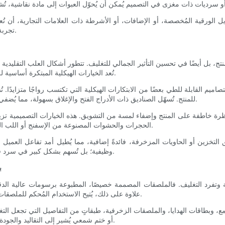
يل الورقية المُخصصة، أو الإضافات، أو الأشرطة ذات العلامات التجارية، أن تُ
تجربة مميزة، مما يُعزز القيمة العاطفية للهدية والعلامة التجارية المرتبطة بها.
تج، بل أيضًا في تحسين التأثير الجمالي للتغليف. تتطور أشكال العلب التقليدية إ
تُعد الخيارات الهيكلية المبتكرة أساسية للعلامات التجارية التي تسعى إلى جعل تغليفها لا يُنسى وسهل الاستخدام.
اميم القابلة للطي بعضًا من الابتكارات الهيكلية التي تكتسب رواجًا متزايدًا. ت
للمنتج. تُسهّل الصناديق ذات الأدراج الفتح والإغلاق بسهولة، مما يُضفي مزيدًا من الراحة مع الحفاظ على سلامة العبوة عند الاستخدام المتكرر.
ء نظرة خاطفة على المنتج وإضفاء لمسة من التشويق. هذه الخيارات التصميمية تز
الحجرات والحشوات المصنوعة من الإسفنج أو اللب المصبوب القطع الحساسة، وتُضفي تنظيمًا على عرض المكونات المتعددة.
التخزين أو الحاويات المزخرفة، فائدةً إضافية، مما يُطيل أمد تفاعل العميل م
وظيفية؛ بل تُسهم بشكل كبير في سرد ​​قصة العلامة التجارية وحماية المنتج، وكلاهما يُعزز القيمة المُدركة للمنتج.
ب
ية وتفرد التغليف. فالملصقات المصممة خصيصًا، المطبوعة برسومات عالية الدقة 
علاوة على ذلك، يُتيح الاستخدام المُحكم للملصقات عرض معلومات مهمة بطريقة جذابة وسهلة الفهم دون إفساد التصميم.
 وبطاقات الهدايا، والملصقات الزخرفية، طبقاتٍ من التفاصيل التي تجعل التغلي
أو ختم شمعي يُشير إلى التقاليد والجودة أن يُحسّن تجربة فتح التغليف، مع انسجامه مع شخصية العلامة التجارية.