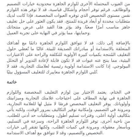
من العيوب المحتملة الأخرى للوازم الجاهزة محدودية خيارات التصميم
والوظائف. فرغم توفر أحجام وأشكال قياسية، قد لا توفر هذه اللوازم
نفس مستوى التخصيص الذي توفره العبوات المخصصة. فإذا كانت لديك
متطلبات محددة أو أبعاد فريدة للمنتج، فقد يكون العثور على حل تغليف
جاهز مناسب أمرًا صعبًا. وقد يؤثر هذا القيد على عرض منتجاتك
وحمايتها، مما يؤثر في النهاية على تجربة العميل.
بالإضافة إلى ذلك، قد لا تتوافق اللوازم الجاهزة دائمًا مع أهدافك
المتعلقة بالاستدامة أو مبادراتك الصديقة للبيئة. غالبًا ما تُعطي حلول
التغليف المُنتجة بكميات كبيرة الأولوية للتكلفة والراحة على الاعتبارات
البيئية، مما ينتج عنه عبوات قد لا تكون قابلة لإعادة التدوير أو التحلل
البيولوجي. إذا كانت الاستدامة أولوية رئيسية لعلامتك التجارية، فقد لا
تُلبي اللوازم الجاهزة معاييرك للتغليف المسؤول بيئيًا.
خاتمة
في الختام، يعتمد الاختيار بين لوازم التغليف المخصصة واللوازم
الجاهزة في نهاية المطاف على احتياجات علامتك التجارية وميزانيتك
وأولوياتك. يوفر التغليف المخصص فرصًا لا مثيل لها للعلامة التجارية،
ومرونة في التصميم، وإمكانية توفير التكاليف بمرور الوقت، ولكنه يأتي
بتكاليف أولية أعلى، وفترات تسليم أطول، ومتطلبات حد أدنى للطلب.
من ناحية أخرى، توفر اللوازم الجاهزة الراحة، وسرعة في التسليم،
وبأسعار معقولة، ومرونة في كميات الطلب، ولكنها تفتقر إلى خيارات
التخصيص والتصميم، وقد لا تتوافق مع أهداف الاستدامة.