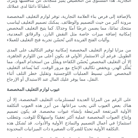
التجارية. هذا المستوى من التخصيص يُميز منتجاتك عن منافسيها ويترك
انطباعًا دائمًا لدى عملائك.
بالإضافة إلى فرص بناء العلامة التجارية، توفر لوازم التغليف المخصصة
مرونة أكبر من حيث التصميم والوظائف. يمكنك تصميم التغليف ليناسب
منتجك تمامًا، مما يضمن عرضًا آمنًا وجذابًا. كما يتيح التغليف المخصص
إمكانية إضافة ميزات خاصة مثل النقش البارز، والرقائق المعدنية،
وآليات الفتح الفريدة التي تُحسّن تجربة فتح التغليف للعملاء.
من مزايا لوازم التغليف المخصصة إمكانية توفير التكاليف على المدى
الطويل. فرغم أن الاستثمار الأولي قد يكون أعلى من اللوازم الجاهزة،
إلا أن التغليف المخصص يُحسّن الكفاءة ويقلّل من استخدام المواد، مما
يُقلّل الهدر، ويخفض تكاليف الإنتاج مع مرور الوقت. كما يُساعد التغليف
المخصص على تبسيط العمليات اللوجستية وتقليل خطر التلف أثناء
النقل، مما يوفر عليك المال عند الاستبدال أو الإرجاع.
عيوب لوازم التغليف المخصصة
على الرغم من المزايا العديدة لمستلزمات التغليف المخصصة، إلا أن
هناك بعض العيوب التي يجب مراعاتها. من أبرز هذه العيوب التكلفة
الأولية المرتفعة المرتبطة بإنشاء عبوات مخصصة. قد يكون تصميم
وإنتاج العبوات المخصصة عملية أكثر تعقيدًا واستهلاكًا للوقت، وتتطلب
استثمارًا في أعمال التصميم والنماذج الأولية والأدوات. قد تُشكل هذه
التكلفة الأولية تحديًا للشركات الصغيرة ذات الميزانيات المحدودة.