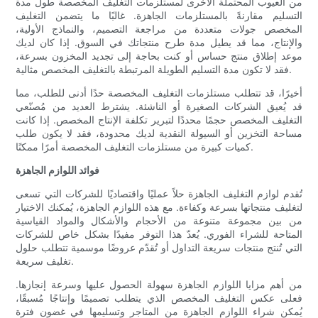
من العيوب المحتملة الأخرى لمستلزمات التغليف المخصصة طول مدة
التسليم مقارنةً بالمستلزمات الجاهزة. غالبًا ما يتضمن التغليف
المخصص جولات متعددة من مراجعة التصميم، والنماذج الأولية،
والإنتاج، مما قد يطيل مدة طرح منتجاتك في السوق. إذا كان لديك
موعد إطلاق منتج حساس أو كنت بحاجة إلى تجديد المخزون بسرعة،
فقد لا تكون مدة التسليم الطويلة المرتبطة بالتغليف المخصص مثالية.
أخيرًا، قد تتطلب مستلزمات التغليف المخصصة حدًا أدنى للطلب، مما
قد يُعيق الشركات الصغيرة أو الناشئة. يشترط العديد من مُصنّعي
التغليف المخصص حجمًا محددًا لتبرير تكلفة الإنتاج المخصص. إذا كانت
مساحة التخزين أو السيولة النقدية لديك محدودة، فقد لا يكون طلب
كميات كبيرة من مستلزمات التغليف المخصصة أمرًا ممكنًا.
فوائد اللوازم الجاهزة
تُقدم لوازم التغليف الجاهزة حلاً عمليًا واقتصاديًا للشركات التي تسعى
لتغليف منتجاتها بسرعة وكفاءة. مع هذه اللوازم الجاهزة، يُمكنك الاختيار
من بين مجموعة متنوعة من الأحجام والأشكال والمواد القياسية
المتاحة للشراء الفوري. يُعدّ هذا التوفر مفيدًا بشكل خاص للشركات
التي تُنتج منتجات سريعة التداول أو تُقدّم عروضًا موسمية تتطلب حلول
تغليف سريعة.
من أهم مزايا اللوازم الجاهزة سهولة الحصول عليها وسرعة إنجازها.
فعلى عكس التغليف المخصص الذي يتطلب تصميمًا وإنتاجًا مُسبقًا،
يُمكن شراء اللوازم الجاهزة من المتاجر وتسليمها في غضون فترة