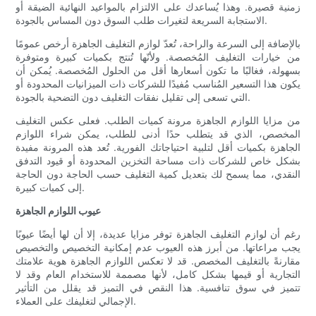
زمنية قصيرة. وهذا يُساعدك على الالتزام بالمواعيد النهائية الضيقة أو
الاستجابة السريعة لتغيرات طلب السوق دون المساس بالجودة.
بالإضافة إلى السرعة والراحة، تُعدّ لوازم التغليف الجاهزة أرخص عمومًا
من خيارات التغليف المُخصصة. ولأنّها تُنتج بكميات كبيرة ومتوفرة
بسهولة، فغالبًا ما تكون أسعارها أقل من الحلول المُخصصة. يُمكن أن
يكون هذا التسعير المُناسب مُفيدًا للشركات ذات الميزانيات المحدودة أو
التي تسعى إلى تقليل نفقات التغليف دون التضحية بالجودة.
من مزايا اللوازم الجاهزة مرونة كميات الطلب. فعلى عكس التغليف
المخصص، الذي قد يتطلب حدًا أدنى للطلب، يمكن شراء اللوازم
الجاهزة بكميات أقل لتلبية احتياجاتك الفورية. تُعد هذه المرونة مفيدة
بشكل خاص للشركات ذات مساحة التخزين المحدودة أو قيود التدفق
النقدي، مما يسمح لك بتعديل كمية التغليف حسب الحاجة دون الحاجة
إلى كميات كبيرة.
عيوب اللوازم الجاهزة
رغم أن لوازم التغليف الجاهزة توفر مزايا عديدة، إلا أن لها أيضًا عيوبًا
يجب مراعاتها. من أبرز هذه العيوب عدم إمكانية التخصيص والتخصيص
مقارنةً بالتغليف المخصص. قد لا تعكس اللوازم الجاهزة هوية علامتك
التجارية أو قيمها بشكل كامل، لأنها مصممة للاستخدام العام وقد لا
تتميز في سوق تنافسية. هذا النقص في التميز قد يقلل من التأثير
الإجمالي لتغليفك على العملاء.