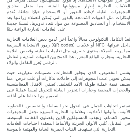
العلامات التجارية إظهار مسؤوليتها البيئية، مما يجعل صناديق
المجوهرات القابلة لإعادة التدوير أو الاستخدام خيارًا شائعًا. تُقدم
ابتكارات مثل العبوات المُدمجة بالبذور التي يُمكن للعملاء زراعتها بعد
الاستخدام، أو الصناديق المصنوعة من مواد مُعاد تدويرها، لمسةً جديدةً
على العلامات التجارية الواعية بيئيًا.
يُعدّ التكامل التكنولوجي مجالاً واعداً آخر. تُدمج بعض العلامات التجارية
رموز الاستجابة السريعة (QR codes) أو علامات NFC داخل عبواتها،
مما يربط العملاء بمحتوى حصري، مثل تعليمات العناية، وقصص العلامة
التجارية، وتجارب الواقع المعزز. هذا الدمج بين العبوات المادية والتفاعل
الرقمي يُعزز التفاعل والولاء.
يشمل التخصيص، الذي يتجاوز الشعارات، تصميمات معيارية، حيث
يمكن تحويل علب المجوهرات إلى حاملات تذكارات أو علب عرض، مما
يضيف قيمة عملية طويلة الأمد للتغليف. تُضفي الأقفال المغناطيسية
والحجرات المخفية وخيارات التخزين القابلة للتحويل لمسةً عمليةً على
التصميم مع الحفاظ على أناقته.
تستمر اتجاهات الجمال في التحول نحو البساطة والتخصيص. فالخطوط
الأنيقة، وألوانها الأحادية، وعلاماتها التجارية المميزة تجعل المجوهرات
محور الاهتمام، وتجذب المستهلكين الذين يفضلون الفخامة البسيطة.
في المقابل، تُلبي الألوان الجريئة والأنماط المعقدة احتياجات العلامات
التجارية التي تستهدف الفئات العمرية الشابة والمهتمة بالموضة.