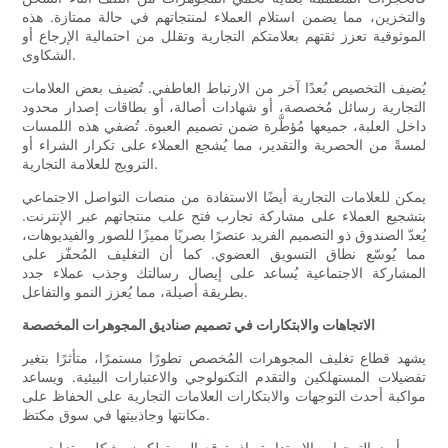
والتخزين، مما يضمن استلام العملاء لمنتجاتهم في حالة ممتازة. هذه
الموثوقية تعزز ثقتهم بعلامتكم التجارية وتقلل من احتمالية الإرجاع أو
الشكاوى.
يُضيف التخصيص بُعدًا آخر من الارتباط العاطفي. تُضيف بعض العلامات
التجارية رسائل مُخصصة، أو شهادات أصالة، أو بطاقات إصدار محدود
داخل العلبة، جميعها مُؤطَّرة ضمن تصميم العبوة. تُضفي هذه اللمسات
لمسةً من الحصرية والتقدير، مما يُشجع العملاء على تكرار الشراء أو
الترويج للعلامة التجارية.
يمكن للعلامات التجارية أيضًا الاستفادة من منصات التواصل الاجتماعي
بتشجيع العملاء على مشاركة تجارب فتح علب منتجاتهم عبر الإنترنت.
يُعدّ الصندوق ذو التصميم الفريد عنصرًا بصريًا مميزًا للصور والفيديوهات،
مما يُوسّع نطاق التسويق العضوي. كما أن التغليف المُحفّز على
المشاركة الاجتماعية يُساعد على إيصال رسالتك وجذب عملاء جدد
بطريقة أصيلة، مما يُعزز النمو والتفاعل.
الاتجاهات والابتكارات في تصميم صناديق المجوهرات المخصصة
يشهد قطاع تغليف المجوهرات المُخصص تطورًا مستمرًا، متأثرًا بتغير
تفضيلات المستهلكين والتقدم التكنولوجي والاعتبارات البيئية. ويساعد
مواكبة أحدث التوجهات والابتكارات العلامات التجارية على الحفاظ على
مكانتها وجاذبيتها في سوق مكتظ.
من أبرز التوجهات الاستدامة. إذ يتوقع المستهلكون بشكل متزايد من