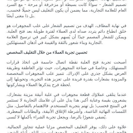
تصميم الشعار - سواءً كانت بسيطة أو مزخرفة أو مرحة - مع السرد
العام للعلامة التجارية، مما يضمن أن يكون التغليف ليس جميلًا فحسب،
بل ذا معنى أيضًا.
في نهاية المطاف، الهدف من تصميم الشعار على علب المجوهرات هو
خلق انطباع دائم يتردد صداه لدى العملاء لفترة طويلة بعد فتح العلبة.
ويمكن للشعار المصمم جيدًا أن يُسهم بشكل كبير في ترسيخ العلامة
التجارية وبناء شعور بالثقة والقيمة في أذهان المستهلكين.
تحسين تجربة العملاء من خلال التغليف المخصص
أصبحت تجربة فتح العلبة نقطة اتصال حاسمة في اتخاذ قرارات
المستهلك، وخاصةً في صناعة المجوهرات، حيث تؤثر العاطفة وطريقة
العرض بشكل جذري على الإدراك. تتميز علب المجوهرات المخصصة
والمزودة بشعارات بقدرة فريدة على تعزيز هذه التجربة، وتحويلها إلى
لحظة فرح يتذكرها العملاء ويشاركونها.
عندما يتلقى عملاؤك قطعة مجوهرات في علبة أنيقة مزينة بشعارك،
يشعرون بقيمة وعناية أكبر. هذا يدل على أن علامتك التجارية لا تستثمر
في المنتج فحسب؛ بل تهتم بتجربة المستخدم. فالاهتمام بالتفاصيل، مثل
اللمسات النهائية الناعمة، وأشرطة الإغلاق الأنيقة، والبطانات المعطرة،
يُضفي شعورًا بالرضا، ويجعل تجربة الشراء بأكملها لا تُنسى.
علاوة على ذلك، يوفر التغليف المخصص مزايا عملية تتجاوز الجمالية.
فالحجرات المصممة بعناية تحمي المجوهرات من التلف أثناء الشحن