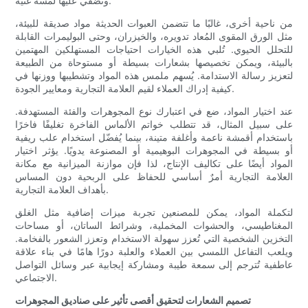
وتُضفي عليها لمسةً غنية.
من ناحية أخرى، غالبًا ما تتضمن العبوات الحديثة مواد صديقة للبيئة،
مثل الورق المقوى المُعاد تدويره، والخيزران، وحتى البوليمرات القابلة
للتحلل الحيوي. تُلبي هذه الخيارات احتياجات المستهلكين المهتمين
بالبيئة، ويمكن تخصيصها بشعارات بسيطة أو مستوحاة من الطبيعة
لتعزيز رسالة الاستدامة. يُسهم ملمس هذه المواد وتشطيبها ووزنها في
كيفية إدراك العملاء لقيم العلامة التجارية ومعايير الجودة.
عند اختيار المواد، ضع في اعتبارك نوع المجوهرات والفئة المستهدفة.
على سبيل المثال، قد تتطلب خواتم الألماس الفاخرة تغليفًا فاخرًا
باستخدام أقمشة ناعمة وأغلفة متينة، بينما يُفضّل استخدام علب ريفية
أو بسيطة في المجوهرات البوهيمية أو المصنوعة يدويًا. يؤثر اختيار
المواد أيضًا على تكاليف الإنتاج، لذا فإن موازنة الميزانية مع مكانة
العلامة التجارية أمرٌ أساسي للحفاظ على الربحية دون المساس
بأهداف العلامة التجارية.
لتكملة المواد، يمكن للمصنعين تجربة ميزات إضافية مثل الغلق
المغناطيسي، والحشوات المخملية، وشرائط الساتان، أو مساحات
التخزين الشخصية التي تُعزز سهولة الاستخدام وتعزز الشعور بالفخامة.
ويلعب التفاعل اللمسي بين العملاء والعلبة دورًا هامًا في بناء علاقة
عاطفية تُترجم إلى سمعة طيبة ومشاركة إيجابية عبر وسائل التواصل
الاجتماعي.
تصميم الشعارات لتحقيق أقصى تأثير على صناديق المجوهرات