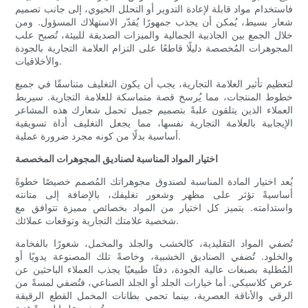
فاستخدام مواد قابلة لإعادة التدوير أو التحلل الحيوي، إلى جانب تصميم
شعار بسيط، يُمكن أن يجذب جمهورًا يُقدّر الاستهلاك المسؤول. ومن
خلال الجمع بين الجاذبية الجمالية والميزات الصديقة للبيئة، تُصبح علب
المجوهرات المُخصصة دليلًا قاطعًا على التزام العلامة التجارية بالجودة
والأخلاقيات.
لتعظيم تأثير العلامة التجارية، يجب أن يكون التغليف متناسقًا في جميع
خطوط المنتجات، مما يُرسخ قصة متماسكة للعلامة التجارية. سيربط
العملاء الذين يتلقون علبةً بتصميم جميل تحمل شعارك هذه المشاعر
الإيجابية بالعلامة التجارية نفسها، مما يجعل التغليف أداة تسويقية
أساسية بدلًا من كونه مجرد ضرورة عملية.
اختيار المواد المناسبة لصناديق المجوهرات المخصصة
يُعد اختيار المادة المناسبة لصندوق مجوهراتك المُصمم خصيصًا خطوةً
أساسيةً تؤثر على مظهر وشعور تغليفك، بالإضافة إلى متانته
واستدامته. يتميز كل اختيار من المواد بخصائص مميزة تتوافق مع
شخصية علامتك التجارية وتوقعات عملائك.
تُضفي المواد التقليدية، كالخشب والجلد والمخمل، شعورًا بالفخامة
والخلود. تُضفي الصناديق الخشبية، وخاصةً تلك المصنوعة يدويًا أو
المُطلية بصبغات عالية الجودة، دفئًا طبيعيًا يجذب العملاء الباحثين عن
عرض كلاسيكي. أما خيارات الجلد أو الجلد الصناعي، فتُضفي لمسةً من
الرقي والأناقة العصرية، بينما تحمي بطانات المخمل القطع الرقيقة