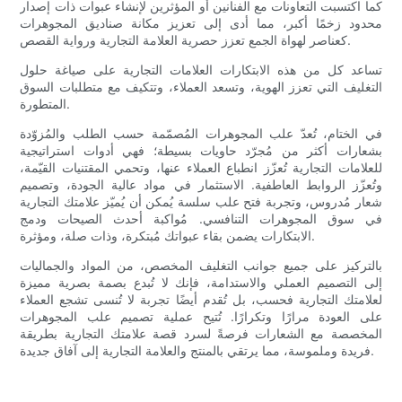
كما اكتسبت التعاونات مع الفنانين أو المؤثرين لإنشاء عبوات ذات إصدار
محدود زخمًا أكبر، مما أدى إلى تعزيز مكانة صناديق المجوهرات
كعناصر لهواة الجمع تعزز حصرية العلامة التجارية ورواية القصص.
تساعد كل من هذه الابتكارات العلامات التجارية على صياغة حلول
التغليف التي تعزز الهوية، وتسعد العملاء، وتتكيف مع متطلبات السوق
المتطورة.
في الختام، تُعدّ علب المجوهرات المُصمّمة حسب الطلب والمُزوّدة
بشعارات أكثر من مُجرّد حاويات بسيطة؛ فهي أدوات استراتيجية
للعلامات التجارية تُعزّز انطباع العملاء عنها، وتحمي المقتنيات القيّمة،
وتُعزّز الروابط العاطفية. الاستثمار في مواد عالية الجودة، وتصميم
شعار مُدروس، وتجربة فتح علب سلسة يُمكن أن يُميّز علامتك التجارية
في سوق المجوهرات التنافسي. مُواكبة أحدث الصيحات ودمج
الابتكارات يضمن بقاء عبواتك مُبتكرة، وذات صلة، ومؤثرة.
بالتركيز على جميع جوانب التغليف المخصص، من المواد والجماليات
إلى التصميم العملي والاستدامة، فإنك لا تُبدع بصمة بصرية مميزة
لعلامتك التجارية فحسب، بل تُقدم أيضًا تجربة لا تُنسى تشجع العملاء
على العودة مرارًا وتكرارًا. تُتيح عملية تصميم علب المجوهرات
المخصصة مع الشعارات فرصةً لسرد قصة علامتك التجارية بطريقة
فريدة وملموسة، مما يرتقي بالمنتج والعلامة التجارية إلى آفاق جديدة.