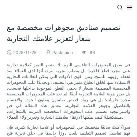
تصميم صناديق مجوهرات مخصصة مع
شعار لتعزيز علامتك التجارية
2025-11-25
Packshion
66
في سوق المجوهرات التنافسي اليوم، لا يقتصر التميز كعلامة تجارية
على مجرد قطع فاخرة؛ بل يتطلب تجربة تترك أثرًا لدى العملاء منذ
لحظة رؤيتهم للمنتج. ومن أقوى الأدوات التي يمكن للعلامات التجارية
الاستفادة منها لخلق انطباع مميز هي التغليف، وتحديدًا علب المجوهرات
المخصصة المصممة بشعار لا يحمي القطع الموجودة بداخلها فحسب،
بل يعزز هوية العلامة التجارية أيضًا. لم تعد علب المجوهرات المخصصة
مجرد حاويات؛ بل هي رواة قصص صامتون ينقلون الجودة والاهتمام
بالتفاصيل وجوهر العلامة التجارية. تتعمق هذه المقالة في فن
واستراتيجية تصميم علب المجوهرات المخصصة المزينة بالشعارات،
مستكشفةً كيف يمكنها الارتقاء بعلامتك التجارية وتعزيز ولاء العملاء.
سواءً كنتَ صائغًا متخصصًا في المجوهرات أو علامةً تجاريةً كبيرة، فإن
فهمَ تفاصيل تصميم التغليف يلعب دورًا حاسمًا في خلق تجربة فتح