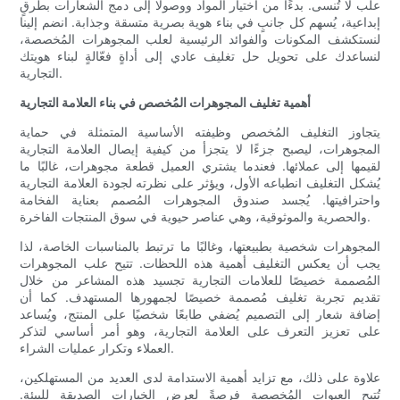
علب لا تُنسى. بدءًا من اختيار المواد ووصولًا إلى دمج الشعارات بطرقٍ
إبداعية، يُسهم كل جانبٍ في بناء هوية بصرية متسقة وجذابة. انضم إلينا
لنستكشف المكونات والفوائد الرئيسية لعلب المجوهرات المُخصصة،
لنساعدك على تحويل حل تغليف عادي إلى أداةٍ فعّالةٍ لبناء هويتك
التجارية.
أهمية تغليف المجوهرات المُخصص في بناء العلامة التجارية
يتجاوز التغليف المُخصص وظيفته الأساسية المتمثلة في حماية
المجوهرات، ليصبح جزءًا لا يتجزأ من كيفية إيصال العلامة التجارية
لقيمها إلى عملائها. فعندما يشتري العميل قطعة مجوهرات، غالبًا ما
يُشكل التغليف انطباعه الأول، ويؤثر على نظرته لجودة العلامة التجارية
واحترافيتها. يُجسد صندوق المجوهرات المُصمم بعناية الفخامة
والحصرية والموثوقية، وهي عناصر حيوية في سوق المنتجات الفاخرة.
المجوهرات شخصية بطبيعتها، وغالبًا ما ترتبط بالمناسبات الخاصة، لذا
يجب أن يعكس التغليف أهمية هذه اللحظات. تتيح علب المجوهرات
المُصممة خصيصًا للعلامات التجارية تجسيد هذه المشاعر من خلال
تقديم تجربة تغليف مُصممة خصيصًا لجمهورها المستهدف. كما أن
إضافة شعار إلى التصميم يُضفي طابعًا شخصيًا على المنتج، ويُساعد
على تعزيز التعرف على العلامة التجارية، وهو أمر أساسي لتذكر
العملاء وتكرار عمليات الشراء.
علاوة على ذلك، مع تزايد أهمية الاستدامة لدى العديد من المستهلكين،
تُتيح العبوات المُخصصة فرصةً لعرض الخيارات الصديقة للبيئة.