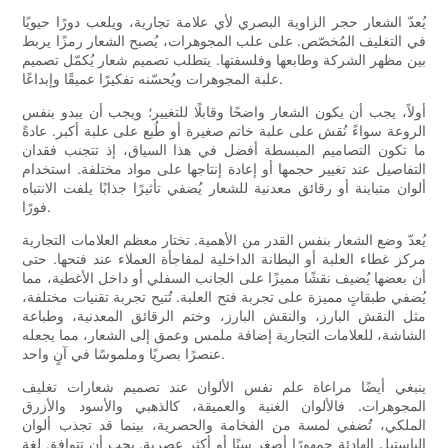
يُعدّ الشعار حجر الزاوية البصري لأي علامة تجارية، ويلعب دورًا حيويًا
في التغليف المُخصّص. على علب المجوهرات، يُصبح الشعار رمزًا يربط
بين مظهر الشركة وطابعها وفلسفتها. يتطلب تصميم شعار يُكمّل تصميم
علبة المجوهرات ويُحسّنه تفكيرًا عميقًا وإبداعًا.
أولاً، يجب أن يكون الشعار واضحًا وقابلًا للتغيير؛ ويجب أن يبدو بنفس
الروعة سواءً نُقش على علبة خاتم صغيرة أو طُبع على علبة أكبر. عادةً
ما تكون التصاميم المبسطة أفضل في هذا السياق، إذ تتجنب فقدان
التفاصيل عند تغيير حجمها أو إعادة إنتاجها على مواد مختلفة. استخدام
ألوان متباينة أو رقائق معدنية للشعار يُضفي تأثيرًا جذابًا يلفت الانتباه
فورًا.
يُعدّ وضع الشعار بنفس القدر من الأهمية. تختار معظم العلامات التجارية
مركز غطاء العلبة أو البطانة الداخلية لمفاجأة العملاء عند فتحها. حتى
أن بعضها يُضيف نقشًا مميزًا على الجانب السفلي أو داخل الأغطية، مما
يُضفي طبقاتٍ مميزة على تجربة فتح العلبة. تُتيح تجربة تقنيات مختلفة،
مثل النقش البارز، والنقش البارز، وختم الرقائق المعدنية، وطباعة
الشاشة، للعلامات التجارية إضافة ملمس وعمق إلى الشعار، مما يجعله
عنصرًا بصريًا وملموسًا في آنٍ واحد.
ينبغي أيضًا مراعاة علم نفس الألوان عند تصميم شعارات تغليف
المجوهرات. فالألوان الغنية والعميقة، كالذهبي والأسود والأزرق
الملكي، تُضفي لمسة من الفخامة والحصرية، بينما قد تجذب ألوان
الباستيل الهادئة جمهورًا أصغر سنًا أو أكثر عصرية. يجب أن تتوافق لغة