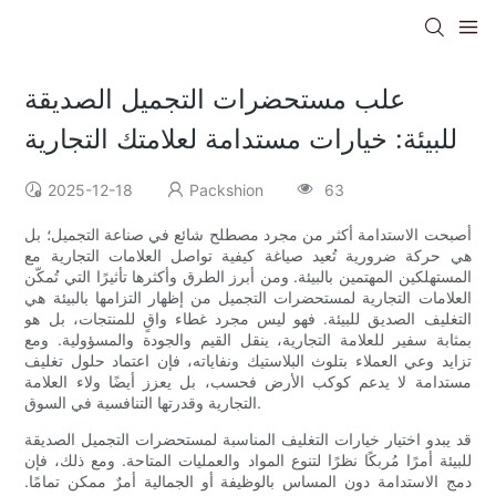
علب مستحضرات التجميل الصديقة
للبيئة: خيارات مستدامة لعلامتك التجارية
2025-12-18
Packshion
63
أصبحت الاستدامة أكثر من مجرد مصطلح شائع في صناعة التجميل؛ بل
هي حركة ضرورية تُعيد صياغة كيفية تواصل العلامات التجارية مع
المستهلكين المهتمين بالبيئة. ومن أبرز الطرق وأكثرها تأثيرًا التي تُمكّن
العلامات التجارية لمستحضرات التجميل من إظهار التزامها بالبيئة هي
التغليف الصديق للبيئة. فهو ليس مجرد غطاء واقٍ للمنتجات، بل هو
بمثابة سفير للعلامة التجارية، ينقل القيم والجودة والمسؤولية. ومع
تزايد وعي العملاء بتلوث البلاستيك ونفاياته، فإن اعتماد حلول تغليف
مستدامة لا يدعم كوكب الأرض فحسب، بل يعزز أيضًا ولاء العلامة
التجارية وقدرتها التنافسية في السوق.
قد يبدو اختيار خيارات التغليف المناسبة لمستحضرات التجميل الصديقة
للبيئة أمرًا مُربكًا نظرًا لتنوع المواد والعمليات المتاحة. ومع ذلك، فإن
دمج الاستدامة دون المساس بالوظيفة أو الجمالية أمرٌ ممكن تمامًا.