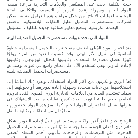
حيث التكلفة. يجب على المصنّعين والعلامات التجارية مراعاة مصدر
المواد الخام، وسهولة إعادة التدوير أو التسميد، والتكاليف البيئية
المحتملة لعمليات الإنتاج. من خلال مراعاة هذه العوامل بعناية، يمكن
لشركات مستحضرات التجميل تقليل النفايات البلاستيكية، وخفض
البصمة الكربونية، ووضع معايير صناعية جديدة للتغليف المسؤول.
المواد التي تحدد عبوات مستحضرات التجميل الصديقة للبيئة
يُعد اختيار المواد المُثلى لتغليف مستحضرات التجميل المستدامة خطوةً
أساسيةً في تقليل الأثر البيئي. وقد اكتسبت العديد من المواد رواجًا
كبيرًا بفضل مصادرها المتجددة، وقابليتها للتحلل البيولوجي، وقابليتها
لإعادة التدوير، وهي تُستخدم الآن على نطاق واسع في عبوات وصناديق
مستحضرات التجميل الصديقة للبيئة.
يُعدّ الورق والكرتون من أكثر المواد استخدامًا، ويعود ذلك أساسًا إلى
استخلاصهما من غابات متجددة وسهولة إعادة تدويرهما أو تحويلهما إلى
سماد. تستخدم العديد من العلامات التجارية الورق المقوى المُعاد تدويره
لتقليص حجم حلقة التوريد، حيث تُدمج نفايات ما بعد الاستهلاك في
عبواتها لتقليل الحاجة إلى المواد الخام. كما تتميز هذه المواد بخفة وزنها،
مما يُقلل من انبعاثات وتكاليف النقل.
الزجاج خيارٌ فاخرٌ آخر، ولكنه مستدام. فهو قابلٌ لإعادة التدوير بشكلٍ
دائم دون فقدان الجودة، مما يجعله مثاليًا لعبوات مستحضرات التجميل
الفاخرة، مثل البرطمانات والزجاجات وأنابيب أحمر الشفاه. تُضفي