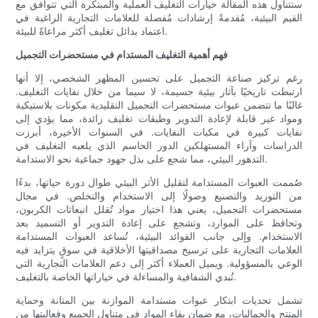
ستتناول هذه المقالة خيارات التغليف العملية والمبتكرة التي تتوافق مع
القيم البيئية، مُقدمةً إرشادات مُفصلة للعلامات التجارية الراغبة في
اعتماد بدائل تغليف أكثر مراعاةً للبيئة.
فهم أهمية التغليف المستدام في مستحضرات التجميل
رغم تركيز صناعة التجميل على تحسين المظهر الشخصي، إلا أنها
ارتبطت تاريخيًا بآثار بيئية جسيمة، لا سيما من خلال نفايات التغليف.
غالبًا ما تتضمن عبوات مستحضرات التجميل التقليدية مكونات بلاستيكية
ومواد غير قابلة لإعادة التدوير وطبقات تغليف زائدة، مما يؤدي إلى
نفايات كبيرة في مكبات النفايات. في السنوات الأخيرة، أبرزت
الدراسات وآراء المستهلكين الدور الحاسم الذي يلعبه التغليف في
التدهور البيئي، مما شجع على بذل جهود جماعية نحو الاستدامة.
صُممت العبوات المستدامة لتقليل الأثر البيئي طوال دورة حياتها، بدءًا
من التوريد والتصنيع وصولًا إلى الاستخدام والتخلص. في مجال
مستحضرات التجميل، يعني هذا اختيار مواد تُقلل انبعاثات الكربون،
وتحافظ على الموارد، وتشجع على إعادة التدوير أو التسميد بعد
الاستخدام. وإلى جانب الفوائد البيئية، تُساعد العبوات المستدامة
العلامات التجارية على ترسيخ مصداقيتها الأخلاقية في سوقٍ يتزايد فيه
الوعي بالمسؤولية. ويميل العملاء أكثر إلى دعم العلامات التجارية التي
تُبدي الشفافية والمساءلة في خياراتها الخاصة بالتغليف.
تشمل تحديات ابتكار عبوات مستدامة الموازنة بين المتانة وحماية
المنتج والجماليات، مع ضمان بقاء المواد في متناول الجميع وفعاليتها من