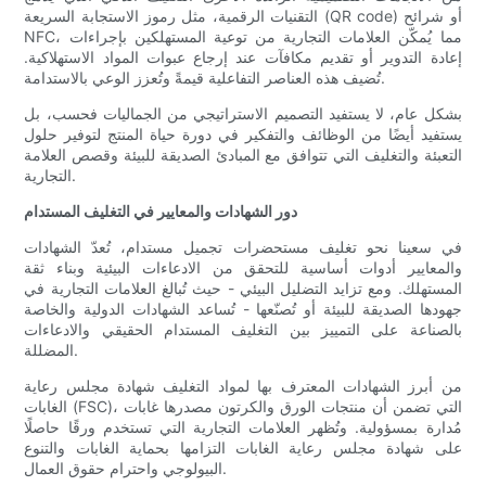
التقنيات الرقمية، مثل رموز الاستجابة السريعة (QR code) أو شرائح
NFC، مما يُمكّن العلامات التجارية من توعية المستهلكين بإجراءات
إعادة التدوير أو تقديم مكافآت عند إرجاع عبوات المواد الاستهلاكية.
تُضيف هذه العناصر التفاعلية قيمةً وتُعزز الوعي بالاستدامة.
بشكل عام، لا يستفيد التصميم الاستراتيجي من الجماليات فحسب، بل
يستفيد أيضًا من الوظائف والتفكير في دورة حياة المنتج لتوفير حلول
التعبئة والتغليف التي تتوافق مع المبادئ الصديقة للبيئة وقصص العلامة
التجارية.
دور الشهادات والمعايير في التغليف المستدام
في سعينا نحو تغليف مستحضرات تجميل مستدام، تُعدّ الشهادات
والمعايير أدوات أساسية للتحقق من الادعاءات البيئية وبناء ثقة
المستهلك. ومع تزايد التضليل البيئي - حيث تُبالغ العلامات التجارية في
جهودها الصديقة للبيئة أو تُصنّعها - تُساعد الشهادات الدولية والخاصة
بالصناعة على التمييز بين التغليف المستدام الحقيقي والادعاءات
المضللة.
من أبرز الشهادات المعترف بها لمواد التغليف شهادة مجلس رعاية
الغابات (FSC)، التي تضمن أن منتجات الورق والكرتون مصدرها غابات
مُدارة بمسؤولية. وتُظهر العلامات التجارية التي تستخدم ورقًا حاصلًا
على شهادة مجلس رعاية الغابات التزامها بحماية الغابات والتنوع
البيولوجي واحترام حقوق العمال.