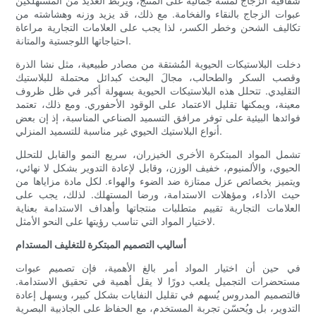
شفافية الزجاج لمسةً جماليةً على المنتج، ويربط العديد من المستهلكين
عبوات الزجاج بالنقاء والفخامة. مع ذلك، قد يزيد وزنه وهشاشته من
تكاليف الشحن وخطر الكسر، لذا يجب على العلامات التجارية مراعاة
احتياجاتها اللوجستية والمتانة.
دخلت البلاستيكات الحيوية المُشتقة من مصادر طبيعية، مثل نشا الذرة
وقصب السكر والطحالب، مجالَ البحث كبدائل محتملة للبلاستيك
التقليدي. تتحلل هذه البلاستيكات الحيوية بسهولة أكبر في ظل ظروف
معينة، ويمكنها تقليل الاعتماد على الوقود الأحفوري. ومع ذلك، تعتمد
فوائدها البيئية على توفر مرافق التسميد الصناعي المناسبة، إذ إن بعض
أنواع البلاستيك الحيوي غير مناسبة للتسميد المنزلي.
تشمل المواد المبتكرة الأخرى الخيزران، سريع النمو والقابل للتحلل
الحيوي، والألمنيوم، خفيف الوزن، وقابل لإعادة التدوير بشكل لا نهائي،
ويتميز بخصائص عزل ممتازة ضد الضوء والهواء. لكل مادة مزاياها من
حيث الأداء، ومؤهلات الاستدامة، ورضا المستهلك. لذلك، يجب على
العلامات التجارية تقييم متطلبات منتجاتها وأهداف الاستدامة بعناية
لاختيار المواد التي تناسب رؤيتها على النحو الأمثل.
أساليب التصميم المبتكرة للتغليف المستدام
في حين أن اختيار المواد أمر بالغ الأهمية، فإن تصميم عبوات
مستحضرات التجميل يلعب دورًا لا يقل أهمية في تحقيق الاستدامة.
فالتصميم المدروس يُسهم في تقليل النفايات بشكل كبير، ويسهل إعادة
التدوير، بل ويُحسّن تجربة المستخدم، مع الحفاظ على الجاذبية البصرية