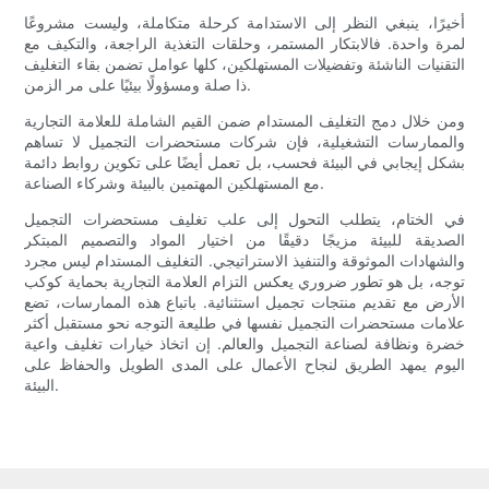
أخيرًا، ينبغي النظر إلى الاستدامة كرحلة متكاملة، وليست مشروعًا
لمرة واحدة. فالابتكار المستمر، وحلقات التغذية الراجعة، والتكيف مع
التقنيات الناشئة وتفضيلات المستهلكين، كلها عوامل تضمن بقاء التغليف
ذا صلة ومسؤولًا بيئيًا على مر الزمن.
ومن خلال دمج التغليف المستدام ضمن القيم الشاملة للعلامة التجارية
والممارسات التشغيلية، فإن شركات مستحضرات التجميل لا تساهم
بشكل إيجابي في البيئة فحسب، بل تعمل أيضًا على تكوين روابط دائمة
مع المستهلكين المهتمين بالبيئة وشركاء الصناعة.
في الختام، يتطلب التحول إلى علب تغليف مستحضرات التجميل
الصديقة للبيئة مزيجًا دقيقًا من اختيار المواد والتصميم المبتكر
والشهادات الموثوقة والتنفيذ الاستراتيجي. التغليف المستدام ليس مجرد
توجه، بل هو تطور ضروري يعكس التزام العلامة التجارية بحماية كوكب
الأرض مع تقديم منتجات تجميل استثنائية. باتباع هذه الممارسات، تضع
علامات مستحضرات التجميل نفسها في طليعة التوجه نحو مستقبل أكثر
خضرة ونظافة لصناعة التجميل والعالم. إن اتخاذ خيارات تغليف واعية
اليوم يمهد الطريق لنجاح الأعمال على المدى الطويل والحفاظ على
البيئة.