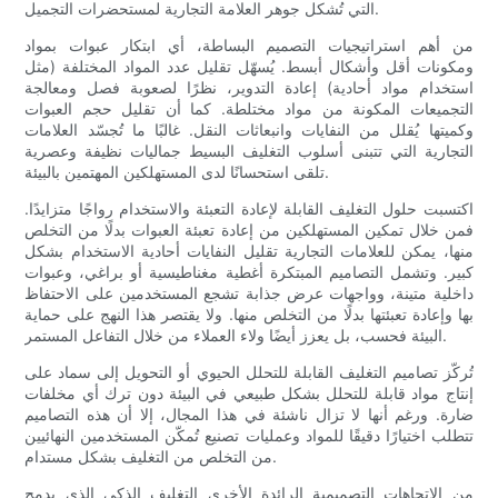
التي تُشكل جوهر العلامة التجارية لمستحضرات التجميل.
من أهم استراتيجيات التصميم البساطة، أي ابتكار عبوات بمواد
ومكونات أقل وأشكال أبسط. يُسهّل تقليل عدد المواد المختلفة (مثل
استخدام مواد أحادية) إعادة التدوير، نظرًا لصعوبة فصل ومعالجة
التجميعات المكونة من مواد مختلطة. كما أن تقليل حجم العبوات
وكميتها يُقلل من النفايات وانبعاثات النقل. غالبًا ما تُجسّد العلامات
التجارية التي تتبنى أسلوب التغليف البسيط جماليات نظيفة وعصرية
تلقى استحسانًا لدى المستهلكين المهتمين بالبيئة.
اكتسبت حلول التغليف القابلة لإعادة التعبئة والاستخدام رواجًا متزايدًا.
فمن خلال تمكين المستهلكين من إعادة تعبئة العبوات بدلًا من التخلص
منها، يمكن للعلامات التجارية تقليل النفايات أحادية الاستخدام بشكل
كبير. وتشمل التصاميم المبتكرة أغطية مغناطيسية أو براغي، وعبوات
داخلية متينة، وواجهات عرض جذابة تشجع المستخدمين على الاحتفاظ
بها وإعادة تعبئتها بدلًا من التخلص منها. ولا يقتصر هذا النهج على حماية
البيئة فحسب، بل يعزز أيضًا ولاء العملاء من خلال التفاعل المستمر.
تُركّز تصاميم التغليف القابلة للتحلل الحيوي أو التحويل إلى سماد على
إنتاج مواد قابلة للتحلل بشكل طبيعي في البيئة دون ترك أي مخلفات
ضارة. ورغم أنها لا تزال ناشئة في هذا المجال، إلا أن هذه التصاميم
تتطلب اختيارًا دقيقًا للمواد وعمليات تصنيع تُمكّن المستخدمين النهائيين
من التخلص من التغليف بشكل مستدام.
من الاتجاهات التصميمية الرائدة الأخرى التغليف الذكي الذي يدمج