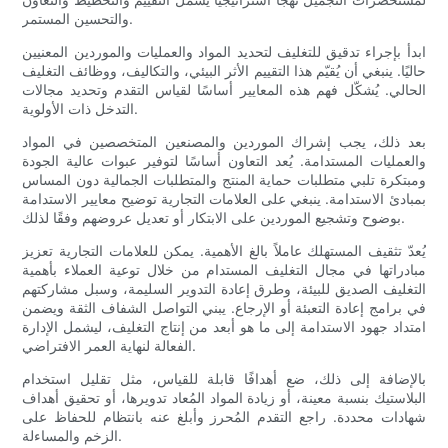
والتحسين المستمر.
ابدأ بإجراء تدقيق للتغليف لتحديد المواد والعمليات والموردين المعنيين
حاليًا. ينبغي أن يُقيّم هذا التقييم الأثر البيئي، والتكاليف، ووظائف التغليف
الحالي. يُشكّل فهم هذه المعايير أساسًا لقياس التقدم وتحديد مجالات
التدخل ذات الأولوية.
بعد ذلك، يجب إشراك الموردين والمصنعين المتخصصين في المواد
والعمليات المستدامة. يُعد التعاون أساسًا لتوفير عبوات عالية الجودة
ومبتكرة تلبي متطلبات حماية المنتج والمتطلبات الجمالية دون المساس
بمبادئ الاستدامة. ينبغي على العلامات التجارية توضيح معايير الاستدامة
بوضوح وتشجيع الموردين على الابتكار أو تعديل عروضهم وفقًا لذلك.
يُعدّ تثقيف المستهلك عاملاً بالغ الأهمية. يمكن للعلامات التجارية تعزيز
مبادراتها في مجال التغليف المستدام من خلال توعية العملاء بأهمية
التغليف الصديق للبيئة، وطرق إعادة التدوير السليمة، وسبل مشاركتهم
في برامج إعادة التعبئة أو الإرجاع. يبني التواصل الشفاف الثقة ويضمن
امتداد جهود الاستدامة إلى ما هو أبعد من إنتاج التغليف، ليشمل الإدارة
الفعالة لنهاية العمر الافتراضي.
بالإضافة إلى ذلك، ضع أهدافًا قابلة للقياس، مثل تقليل استخدام
البلاستيك بنسبة معينة، أو زيادة المواد المُعاد تدويرها، أو تحقيق أهداف
شهادات محددة. راجع التقدم المُحرز وأبلغ عنه بانتظام للحفاظ على
الزخم والمساءلة.