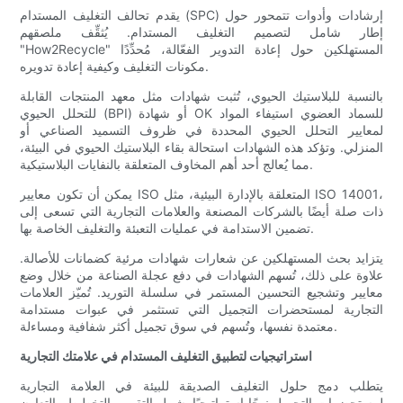
يقدم تحالف التغليف المستدام (SPC) إرشادات وأدوات تتمحور حول
إطار شامل لتصميم التغليف المستدام. يُثقِّف ملصقهم
"How2Recycle" المستهلكين حول إعادة التدوير الفعّالة، مُحدِّدًا
مكونات التغليف وكيفية إعادة تدويره.
بالنسبة للبلاستيك الحيوي، تُثبت شهادات مثل معهد المنتجات القابلة
للتحلل الحيوي (BPI) أو شهادة OK للسماد العضوي استيفاء المواد
لمعايير التحلل الحيوي المحددة في ظروف التسميد الصناعي أو
المنزلي. وتؤكد هذه الشهادات استحالة بقاء البلاستيك الحيوي في البيئة،
مما يُعالج أحد أهم المخاوف المتعلقة بالنفايات البلاستيكية.
يمكن أن تكون معايير ISO المتعلقة بالإدارة البيئية، مثل ISO 14001،
ذات صلة أيضًا بالشركات المصنعة والعلامات التجارية التي تسعى إلى
تضمين الاستدامة في عمليات التعبئة والتغليف الخاصة بها.
يتزايد بحث المستهلكين عن شعارات شهادات مرئية كضمانات للأصالة.
علاوة على ذلك، تُسهم الشهادات في دفع عجلة الصناعة من خلال وضع
معايير وتشجيع التحسين المستمر في سلسلة التوريد. تُميّز العلامات
التجارية لمستحضرات التجميل التي تستثمر في عبوات مستدامة
معتمدة نفسها، وتُسهم في سوق تجميل أكثر شفافية ومساءلة.
استراتيجيات لتطبيق التغليف المستدام في علامتك التجارية
يتطلب دمج حلول التغليف الصديقة للبيئة في العلامة التجارية
لمستحضرات التجميل نهجًا استراتيجيًا يشمل التقييم والتخطيط والتعاون