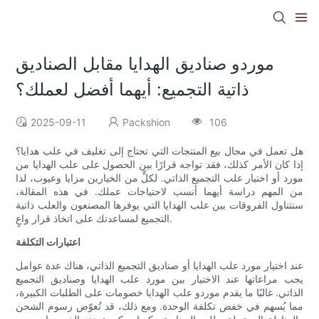
موردو صناديق الهدايا مقابل الصناديق
ذاتية التجميع: أيهما أفضل لعملك؟
2025-09-11
Packshion
106
هل تعمل في مجال بيع المنتجات التي تحتاج إلى تغليف في علب هدايا؟
إذا كان الأمر كذلك، فقد تواجه قرارًا بين الحصول على علب الهدايا من
مورد أو اختيار علب التجميع الذاتي. لكلٍّ من الخيارين مزايا وعيوب، لذا
من المهم دراسة أيهما أنسب لاحتياجات عملك. في هذه المقالة،
سنتناول الفروقات بين علب الهدايا التي يوفرها المصنعون والعلب ذاتية
التجميع لمساعدتك على اتخاذ قرار واعٍ.
اعتبارات التكلفة
عند اختيار مورد علب الهدايا أو صناديق التجميع الذاتي، هناك عدة عوامل
يجب مراعاتها عند الاختيار بين مورد علب الهدايا وصناديق التجميع
الذاتي. غالبًا ما يقدم موردو علب الهدايا خصومات على الطلبات الكبيرة،
مما يُسهم في خفض تكلفة الوحدة. ومع ذلك، قد تُعوّض رسوم الشحن