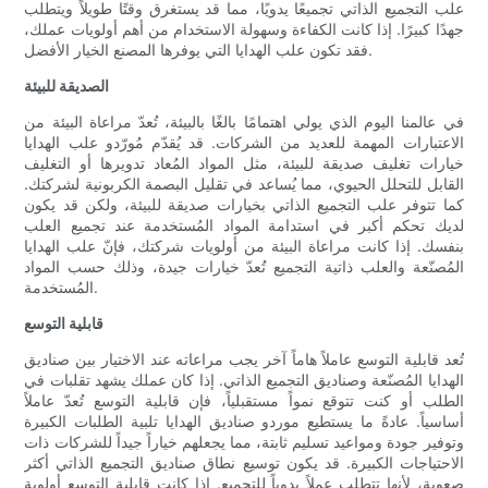
علب التجميع الذاتي تجميعًا يدويًا، مما قد يستغرق وقتًا طويلاً ويتطلب
جهدًا كبيرًا. إذا كانت الكفاءة وسهولة الاستخدام من أهم أولويات عملك،
فقد تكون علب الهدايا التي يوفرها المصنع الخيار الأفضل.
الصديقة للبيئة
في عالمنا اليوم الذي يولي اهتمامًا بالغًا بالبيئة، تُعدّ مراعاة البيئة من
الاعتبارات المهمة للعديد من الشركات. قد يُقدّم مُورّدو علب الهدايا
خيارات تغليف صديقة للبيئة، مثل المواد المُعاد تدويرها أو التغليف
القابل للتحلل الحيوي، مما يُساعد في تقليل البصمة الكربونية لشركتك.
كما تتوفر علب التجميع الذاتي بخيارات صديقة للبيئة، ولكن قد يكون
لديك تحكم أكبر في استدامة المواد المُستخدمة عند تجميع العلب
بنفسك. إذا كانت مراعاة البيئة من أولويات شركتك، فإنّ علب الهدايا
المُصنّعة والعلب ذاتية التجميع تُعدّ خيارات جيدة، وذلك حسب المواد
المُستخدمة.
قابلية التوسع
تُعد قابلية التوسع عاملاً هاماً آخر يجب مراعاته عند الاختيار بين صناديق
الهدايا المُصنّعة وصناديق التجميع الذاتي. إذا كان عملك يشهد تقلبات في
الطلب أو كنت تتوقع نمواً مستقبلياً، فإن قابلية التوسع تُعدّ عاملاً
أساسياً. عادةً ما يستطيع موردو صناديق الهدايا تلبية الطلبات الكبيرة
وتوفير جودة ومواعيد تسليم ثابتة، مما يجعلهم خياراً جيداً للشركات ذات
الاحتياجات الكبيرة. قد يكون توسيع نطاق صناديق التجميع الذاتي أكثر
صعوبة، لأنها تتطلب عملاً يدوياً للتجميع. إذا كانت قابلية التوسع أولوية