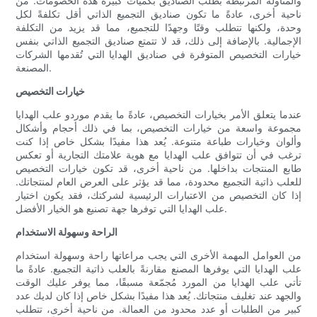
والمناولة المرتبطة بطلب الصناديق بكميات كبيرة هذه الخصومات. من
ناحية أخرى، عادةً ما تكون صناديق التجميع الذاتي أقل تكلفةً لكل
وحدة، ولكنها تتطلب وقتًا وجهدًا للتجميع، مما قد يزيد من التكلفة
الإجمالية. بالإضافة إلى ذلك، قد لا تتمتع صناديق التجميع الذاتي بنفس
خيارات التخصيص المتوفرة في صناديق الهدايا التي تُقدمها الشركات
المصنعة.
خيارات التخصيص
عندما يتعلق الأمر بخيارات التخصيص، عادةً ما يقدم موردو علب الهدايا
مجموعة واسعة من خيارات التخصيص، بما في ذلك أحجام وأشكال
وألوان وخيارات طباعة متنوعة. يُعد هذا مفيدًا بشكل خاص إذا كنت
ترغب في أن تتوافق علب الهدايا مع هوية علامتك التجارية أو تعكس
طابع المنتجات بداخلها. من ناحية أخرى، قد تكون خيارات التخصيص
للعلب ذاتية التجميع محدودة، مما قد يؤثر على العرض العام لمنتجاتك.
إذا كان التخصيص من الاعتبارات الرئيسية لشركتك، فقد يكون اختيار
علب الهدايا التي توفرها جهة تصنيع هو الخيار الأفضل.
الراحة وسهولة الاستخدام
من العوامل المهمة الأخرى التي يجب مراعاتها راحة وسهولة استخدام
علب الهدايا التي يوفرها المصنع مقارنةً بالعلب ذاتية التجميع. عادةً ما
تأتي علب الهدايا من المورد مُجمّعة مسبقًا، مما يوفر عليك الوقت
والجهد عند تغليف منتجاتك. يُعد هذا مفيدًا بشكل خاص إذا كان لديك عدد
كبير من الطلبات أو عدد محدود من العمالة. من ناحية أخرى، تتطلب