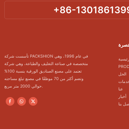
+86-130186139
تصرة
تأسست شركة PACKSHION في عام 1996، وهي
ئيسية
متخصصة في صناعة التغليف والطباعة، وهي شركة
PRO
تعتمد على مصنع الصناديق الورقية بنسبة 100%
الحل
وتضم أكثر من 70 موظفًا في مصنع تبلغ مساحته
خدمات
حوالي 2000 متر مربع.
عنا
أخبار
صل بنا