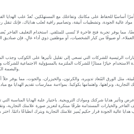
ة أمرًا أساسيًا للحفاظ على مكانتك وتفاعلك مع المستهلكين. تُعدّ علب الهدايا 
ا، مما يوفر تجربة فتح فاخرة لا تُنسى للمتلقي. استخدام التغليف الفاخر يُضف
 الاعتبارات الرئيسية للشركات التي تسعى إلى تقليل تأثيرها على الكوكب وجذب الم
دة الاستخدام خيارًا ممتازًا للشركات الملتزمة بالمسؤولية الاجتماعية للشركات وا
والبصمة الكربونية فحسب، بل تُبرز أيضًا التزامك بالاستدامة والممارسات الأخلاقية.
ئة، مثل الورق المُعاد تدويره، والكرتون، والخيزران، والجوت، مما يوفر حلاً أن
تك التجارية، ونزاهتها، واهتمامها بكوكبنا. بمواءمة ممارسات تقديم الهدايا مع مبا
عرض وتأثير هدايا شركتك وموادك الترويجية. باختيار علبة الهدايا المناسبة الت
يف الفاخر والخيارات المستدامة طرقًا مبتكرة لتعزيز صورة علامتك التجارية، و