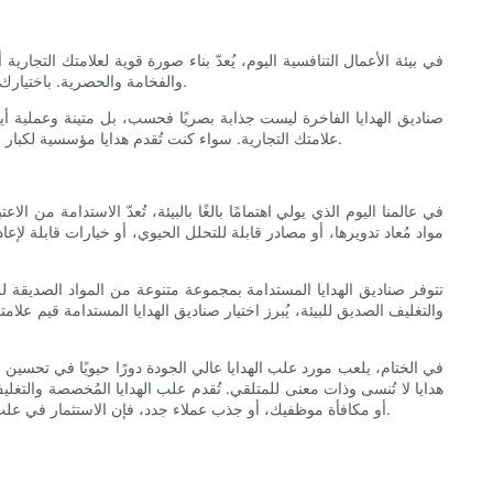
في بيئة الأعمال التنافسية اليوم، يُعدّ بناء صورة قوية لعلامتك التجاري
والفخامة والحصرية. باختيارك مواد عالية الجودة، وتشطيبات أنيقة، وتصاميم راقية لعلب هداياك، فإنك تنقل رسالة التميز والاهتمام بالتفاصيل، مما ينعكس إيجابًا على علامتك التجارية.
صناديق الهدايا الفاخرة ليست جذابة بصريًا فحسب، بل متينة وعملية أيضً
علامتك التجارية. سواء كنت تُقدم هدايا مؤسسية لكبار العملاء، أو ضيوفًا من كبار الشخصيات، أو موظفين ذوي أداء عالٍ، فإن صناديق الهدايا الفاخرة تترك انطباعًا دائمًا وتُنشئ رابطًا إيجابيًا مع علامتك التجارية.
في عالمنا اليوم الذي يولي اهتمامًا بالغًا بالبيئة، تُعدّ الاستدامة من
مواد مُعاد تدويرها، أو مصادر قابلة للتحلل الحيوي، أو خيارات قابلة لإعا
تتوفر صناديق الهدايا المستدامة بمجموعة متنوعة من المواد الصديقة للبي
والتغليف الصديق للبيئة، يُبرز اختيار صناديق الهدايا المستدامة قيم علام
في الختام، يلعب مورد علب الهدايا عالي الجودة دورًا حيويًا في تحسين 
هدايا لا تُنسى وذات معنى للمتلقي. تُقدم علب الهدايا المُخصصة والتغل
أو مكافأة موظفيك، أو جذب عملاء جدد، فإن الاستثمار في علب هدايا عالية الجودة قرار حكيم يُميز علامتك التجارية ويترك انطباعًا دائمًا. اختر موردًا موثوقًا لعلب الهدايا اليوم، وارتقي بهدايا شركتك إلى مستوى جديد.