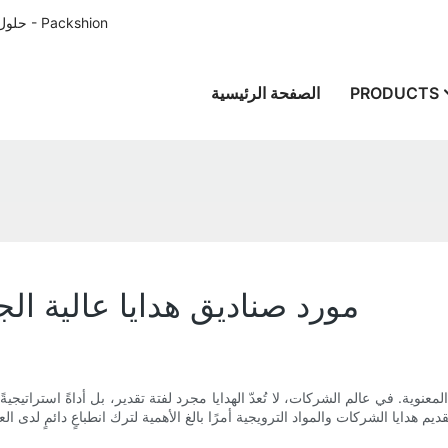
حلول تغليف الورق المصممة خصيصًا للعملاء في جميع أنحاء العالم منذ عام 1996 - Packshion
PRODUCTS
الصفحة الرئيسية
مورد صناديق هدايا عالية الج
روح المعنوية. في عالم الشركات، لا تُعدّ الهدايا مجرد لفتة تقدير، بل أداةً استراتيجي