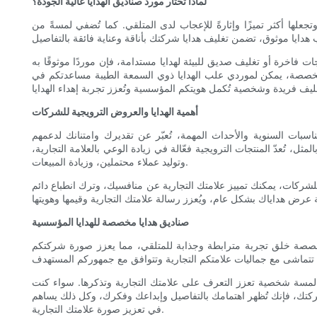
لماذا تختار مورد صناديق الهدايا عالية الجودة؟
تجعلها أكثر تميزًا وإثارةً للإعجاب لدى المتلقي. كما تُضفي لمسةً من
ت فاخرة أو تغليف صديق للبيئة لهدايا مستدامة، فإن موردًا موثوقًا به
المخصصة، يمكن لموردي علب الهدايا ذوي السمعة الطيبة مساعدتكم في
أهمية الهدايا والعروض الترويجية للشركات
مناسبات السنوية والأحداث المهمة، تُعبّر عن تقديرك وامتنانك لدعمهم
ل، تُعدّ المنتجات الترويجية فعّالة في زيادة الوعي بالعلامة التجارية،
وتوليد عملاء محتملين، وزيادة المبيعات.
ة للشركات، يمكنك تمييز علامتك التجارية عن منافسيك، وترك انطباع دائم
صناديق هدايا مخصصة للهدايا المؤسسية
المخصصة خلق تجربة مترابطة وجذابة للمتلقي، مما يعزز صورة شركتكم
ق لمسة شخصية تعزز التعرف على علامتك التجارية وتذكرها. سواء كنت
 شركتك، فإنك تُظهر اهتمامك بالتفاصيل وإبداعك وفكرك، وكل ذلك يساهم
في تعزيز صورة علامتك التجارية.