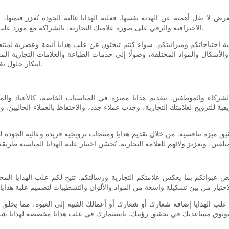
 لا تقل أهمية عن الهدية نفسها. فعلبة الهدايا عالية الجودة تُعزز قيمتها، و
الاحترافية والرقي على صورة علامتك التجارية. بالشراكة مع مورد علب هدايا موثوق، تضمن تغليف هدايا شركتك بأناقة وعناية فائقة بالتفاصيل.
 احتياجاتكم وميزانيتكم. سواء كنتم تبحثون عن علب هدايا أنيقة وعصرية لمنتجا
والأشكال والمواد المختلفة، وصولًا إلى خدمات الطباعة والعلامات التجارية 
ابتكار حلول تغليف فريدة وشخصية تُكمل هويتكم المؤسسية وتُعزز تجربة إهداء الهدايا.
والشركاء والموظفين. بتقديم هدايا مميزة في المناسبات الخاصة، كالأعياد وال
لترويج لعلامتك التجارية، وجذب عملاء جدد، والاحتفاظ بالعملاء الحاليين. وبالمث
 لتحقيق ميزة تنافسية. من خلال تقديم هدايا ومنتجات ترويجية فريدة وعالية الجود
يص عبواتكم بما يعكس علامتكم التجارية ورسالتكم. تتيح لكم علب الهدايا 
و علب الهدايا إضافة شعارك أو شعارك أو أعمالك الفنية إلى العبوة، مما يخل
 لمورد موثوق مساعدتك في تحقيق رؤيتك. باستثمارك في علب هدايا مخصصة لهدايا