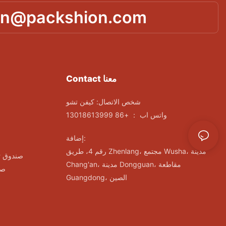
in@packshion.com
Contact معنا
شخص الاتصال: كيفن تشو
واتس اب ： +86 13018613999
إضافة:
رقم 4، طريق Zhenlang، مجتمع Wusha، مدينة
صندوق ت
Chang'an، مدينة Dongguan، مقاطعة
صن
Guangdong، الصين