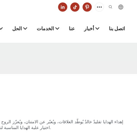
اتصل بنا
أخبار
عنا
الخدمات
الحل
إهداء الهدايا تقليدٌ خالدٌ يُوطّد العلاقات، ويُعبّر عن الامتنان، ويُعزّز ال
اختيار علبة الهدايا المناسبة لتقديم هدايا الشركات والمواد الترويجية أمرًا بالغ الأهمية لترك انطباعٍ دائمٍ لدى العملاء والشركاء والموظفين. وهنا يأتي دور مُورّد علب الهدايا عالي الجودة.