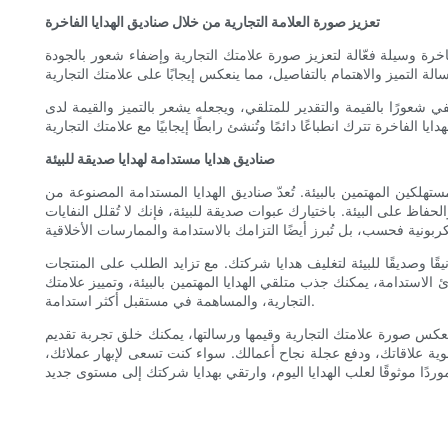
تعزيز صورة العلامة التجارية من خلال صناديق الهدايا الفاخرة
الفاخرة وسيلة فعّالة لتعزيز صورة علامتك التجارية وإضفاء شعور بالجودة
ي شعورًا بالقيمة والتقدير للمتلقي، ويجعله يشعر بالتميز والقيمة لدى
صناديق هدايا مستدامة لهدايا صديقة للبيئة
ستهلكين المهتمين بالبيئة. تُعدّ صناديق الهدايا المستدامة المصنوعة من
لحفاظ على البيئة. باختيارك عبوات صديقة للبيئة، فإنك لا تُقلل النفايات
يقًا وصديقًا للبيئة لتغليف هدايا شركتك. مع تزايد الطلب على المنتجات
دئ الاستدامة، يمكنك جذب متلقي الهدايا المهتمين بالبيئة، وتمييز علامتك
التجارية، والمساهمة في مستقبل أكثر استدامة.
ي تعكس صورة علامتك التجارية وقيمها ورسالتها، يمكنك خلق تجربة تقديم
تقوية علاقاتك، ودفع عجلة نجاح أعمالك. سواء كنت تسعى لإبهار عملائك،