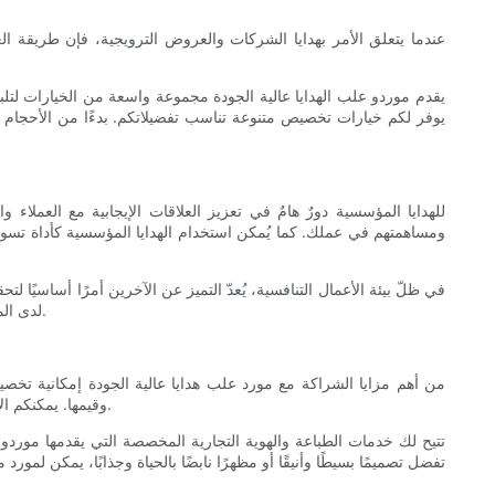
عندما يتعلق الأمر بهدايا الشركات والعروض الترويجية، فإن طريقة العرض
يقدم موردو علب الهدايا عالية الجودة مجموعة واسعة من الخيارات لتلبية
يوفر لكم خيارات تخصيص متنوعة تناسب تفضيلاتكم. بدءًا من الأحجام 
للهدايا المؤسسية دورٌ هامٌ في تعزيز العلاقات الإيجابية مع العملاء 
ومساهمتهم في عملك. كما يُمكن استخدام الهدايا المؤسسية كأداة تسويقية ل
في ظلّ بيئة الأعمال التنافسية، يُعدّ التميز عن الآخرين أمرًا أساسيًا
لدى المتلقين، وتعزيز ولائهم للعلامة التجارية. يُحسّن اختيار علبة الهدايا المناسبة طريقة عرض هداياك بشكل عام، ويُعزز رسالة علامتك التجارية وقيمها وهويتها.
من أهم مزايا الشراكة مع مورد علب هدايا عالية الجودة إمكانية تخص
وقيمها. يمكنكم الاختيار من بين تشكيلة واسعة من المواد والألوان والتشطيبات لتصميم علبة هدايا تتماشى مع جماليات علامتكم التجارية وتتوافق مع جمهوركم المستهدف.
تتيح لك خدمات الطباعة والهوية التجارية المخصصة التي يقدمها مورد
تفضل تصميمًا بسيطًا وأنيقًا أو مظهرًا نابضًا بالحياة وجذابًا، يمكن