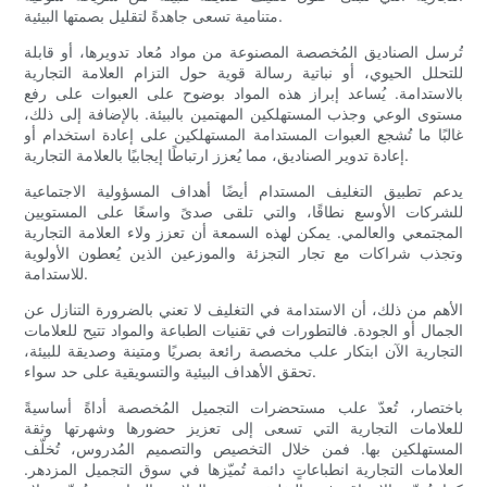
متنامية تسعى جاهدةً لتقليل بصمتها البيئية.
تُرسل الصناديق المُخصصة المصنوعة من مواد مُعاد تدويرها، أو قابلة
للتحلل الحيوي، أو نباتية رسالة قوية حول التزام العلامة التجارية
بالاستدامة. يُساعد إبراز هذه المواد بوضوح على العبوات على رفع
مستوى الوعي وجذب المستهلكين المهتمين بالبيئة. بالإضافة إلى ذلك،
غالبًا ما تُشجع العبوات المستدامة المستهلكين على إعادة استخدام أو
إعادة تدوير الصناديق، مما يُعزز ارتباطًا إيجابيًا بالعلامة التجارية.
يدعم تطبيق التغليف المستدام أيضًا أهداف المسؤولية الاجتماعية
للشركات الأوسع نطاقًا، والتي تلقى صدىً واسعًا على المستويين
المجتمعي والعالمي. يمكن لهذه السمعة أن تعزز ولاء العلامة التجارية
وتجذب شراكات مع تجار التجزئة والموزعين الذين يُعطون الأولوية
للاستدامة.
الأهم من ذلك، أن الاستدامة في التغليف لا تعني بالضرورة التنازل عن
الجمال أو الجودة. فالتطورات في تقنيات الطباعة والمواد تتيح للعلامات
التجارية الآن ابتكار علب مخصصة رائعة بصريًا ومتينة وصديقة للبيئة،
تحقق الأهداف البيئية والتسويقية على حد سواء.
باختصار، تُعدّ علب مستحضرات التجميل المُخصصة أداةً أساسيةً
للعلامات التجارية التي تسعى إلى تعزيز حضورها وشهرتها وثقة
المستهلكين بها. فمن خلال التخصيص والتصميم المُدروس، تُخلّف
العلامات التجارية انطباعاتٍ دائمة تُميّزها في سوق التجميل المزدهر.