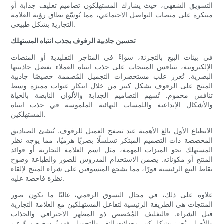
التسويق الشفهي، حيث يشارك المستهلكون تصاميم تغليف جذابة أو
مبتكرة على منصات التواصل الاجتماعي، مما يُوسّع نطاق رؤية العلامة
التجارية بشكل طبيعي.
تحسين جاذبية الرفوف يجذب انتباه المستهلك
في بيئات البيع بالتجزئة، سواءً في المتاجر التقليدية أو المنصات
الإلكترونية، تتنافس المنتجات على جذب انتباه العملاء بفضل جاذبيتها
البصرية. تُعزز علب مستحضرات التجميل المُصممة خصيصًا جاذبية
المنتج على الرفوف بشكل كبير من خلال ابتكار عبوات مميزة وسط
تنافس محموم. تُسهم التصاميم الجذابة والألوان النابضة بالحياة
والأشكال الإبداعية واللمسات النهائية الملموسة في جذب انتباه
المستهلكين.
الانطباع الأول بالغ الأهمية عند تصفح العميل للرفوف. تُنشئ الصناديق
المخصصة ذات التصميم المبتكر تسلسلًا بصريًا هرميًا، مما يوجه نظر
المستهلك نحو الميزات المهمة، مثل اسم العلامة التجارية أو فوائد
المنتج أو مكوناته. يضمن الاستخدام المدروس للصور والطباعة وضوح
نقاط البيع الرئيسية فورًا، مما يشجع المتسوقين على شراء المنتج لإلقاء
نظرة فاحصة عليه.
علاوة على ذلك، في مجال التسوق الرقمي، غالبًا ما تكون صور
المنتجات هي الطريقة الرئيسية لتفاعل المستهلكين مع العلامة التجارية
قبل الشراء. فالتغليف المُخصص ذو المظهر الاحترافي والجذاب
والأصلي يُعزز بشكل كبير معدلات النقر والتحويل. فهو يُرسخ صورةً عن