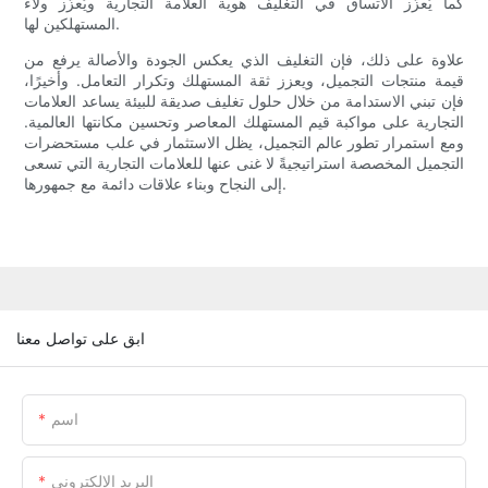
كما يُعزّز الاتساق في التغليف هوية العلامة التجارية ويُعزّز ولاء
المستهلكين لها.
علاوة على ذلك، فإن التغليف الذي يعكس الجودة والأصالة يرفع من
قيمة منتجات التجميل، ويعزز ثقة المستهلك وتكرار التعامل. وأخيرًا،
فإن تبني الاستدامة من خلال حلول تغليف صديقة للبيئة يساعد العلامات
التجارية على مواكبة قيم المستهلك المعاصر وتحسين مكانتها العالمية.
ومع استمرار تطور عالم التجميل، يظل الاستثمار في علب مستحضرات
التجميل المخصصة استراتيجيةً لا غنى عنها للعلامات التجارية التي تسعى
إلى النجاح وبناء علاقات دائمة مع جمهورها.
ابق على تواصل معنا
اسم
البريد الإلكتروني