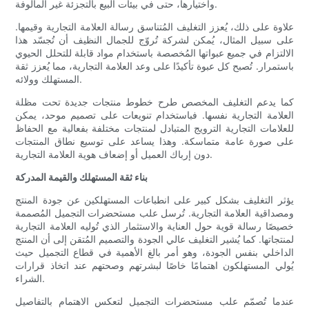
واختيارها، حتى في بيئات البيع بالتجزئة غير المألوفة.
علاوة على ذلك، يُعزز التغليف المُتناسق رسالة العلامة التجارية وقيمها.
على سبيل المثال، يُمكن لشركة تُروّج للجمال النظيف أن تُجسّد هذا
الالتزام في جميع عبواتها المُخصصة باستخدام مواد قابلة للتحلل الحيوي
باستمرار. تُصبح كل عبوة تأكيدًا على وعد العلامة التجارية، مما يُعزز ثقة
المستهلك وولائه.
كما يدعم التغليف المخصص طرح خطوط منتجات جديدة تحت مظلة
العلامة التجارية نفسها. فباستخدام تنويعات على تصميم موحد، يمكن
للعلامات التجارية الترويج المتبادل لمنتجات مختلفة بفعالية مع الحفاظ
على صورة عامة متماسكة. وهذا يساعد على توسيع نطاق المنتجات
دون إرباك العميل أو إضعاف هوية العلامة التجارية.
بناء ثقة المستهلك والقيمة المدركة
يؤثر التغليف بشكل كبير على انطباعات المستهلكين عن جودة المنتج
ومصداقية العلامة التجارية. تُرسل علب مستحضرات التجميل المُصممة
خصيصًا رسالة قوية حول العناية والاستثمار الذي تُوليه العلامة التجارية
لمنتجاتها. كما يُشير التغليف عالي الجودة والتصميم المُتقن إلى أن المنتج
الداخلي بنفس الجودة، وهو أمر بالغ الأهمية في قطاع التجميل حيث
يُولي المستهلكون اهتمامًا خاصًا لبشرتهم وصحتهم عند اتخاذ قرارات
الشراء.
عندما تُصمّم علب مستحضرات التجميل لتعكس الاهتمام بالتفاصيل