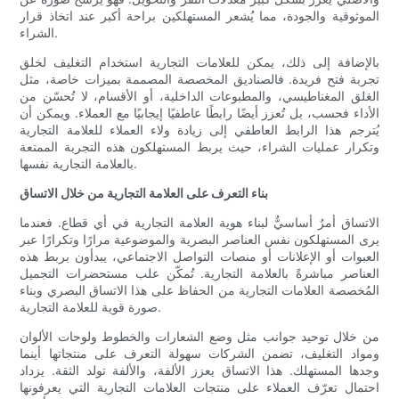
الموثوقية والجودة، مما يُشعر المستهلكين براحة أكبر عند اتخاذ قرار
الشراء.
بالإضافة إلى ذلك، يمكن للعلامات التجارية استخدام التغليف لخلق
تجربة فتح فريدة. فالصناديق المخصصة المصممة بميزات خاصة، مثل
الغلق المغناطيسي، والمطبوعات الداخلية، أو الأقسام، لا تُحسّن من
الأداء فحسب، بل تُعزز أيضًا رابطًا عاطفيًا إيجابيًا مع العملاء. ويمكن أن
يُترجم هذا الرابط العاطفي إلى زيادة ولاء العملاء للعلامة التجارية
وتكرار عمليات الشراء، حيث يربط المستهلكون هذه التجربة الممتعة
بالعلامة التجارية نفسها.
بناء التعرف على العلامة التجارية من خلال الاتساق
الاتساق أمرٌ أساسيٌّ لبناء هوية العلامة التجارية في أي قطاع. فعندما
يرى المستهلكون نفس العناصر البصرية والموضوعية مرارًا وتكرارًا عبر
العبوات أو الإعلانات أو منصات التواصل الاجتماعي، يبدأون بربط هذه
العناصر مباشرةً بالعلامة التجارية. تُمكّن علب مستحضرات التجميل
المُخصصة العلامات التجارية من الحفاظ على هذا الاتساق البصري وبناء
صورة قوية للعلامة التجارية.
من خلال توحيد جوانب مثل وضع الشعارات والخطوط ولوحات الألوان
ومواد التغليف، تضمن الشركات سهولة التعرف على منتجاتها أينما
وجدها المستهلك. هذا الاتساق يعزز الألفة، والألفة تولد الثقة. يزداد
احتمال تعرّف العملاء على منتجات العلامات التجارية التي يعرفونها