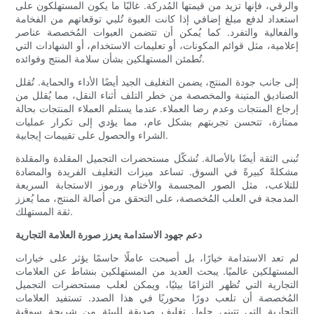
والرقي، فإنها تزيد من قيمتها المُدركة. غالبًا ما يكون المستهلكون على
استعداد لدفع مبلغ إضافي إذا كانت العبوة تُلبي توقعاتهم من الفخامة
والفعالية والتفرد. كما يُمكن أن تتضمن العبوات المُخصصة عناصر
إعلامية، مثل قوائم المكونات، أو تعليمات الاستخدام، أو الشهادات التي
تُطمئن المستهلكين بشأن سلامة المنتج وفوائده.
إلى جانب جودة المنتج، يضمن التغليف الجيد أيضًا الأداء والحماية. تُقلل
الصناديق المتينة والمخصصة من خطر التلف أثناء النقل، مما يُقلل من
إرجاع المنتجات وعدم رضا العملاء. عندما يستلم العملاء المنتجات بحالة
ممتازة، تتحسن تجربتهم بشكل عام، مما يؤدي إلى تكرار عمليات
الشراء والحصول على تقييمات إيجابية.
تُبنى الثقة أيضًا بالأصالة. تُشكّل مستحضرات التجميل المقلدة والمقلدة
مشكلةً كبيرةً في السوق. تساعد ميزات التغليف الفريدة والمضادة
للتلاعب، مثل الصور المجسمة والأختام ورموز الاستجابة السريعة
المدمجة في العلب المُخصصة، على التحقق من أصالة المنتج، مما يُعزز
ثقة المستهلك.
دعم جهود الاستدامة يعزز صورة العلامة التجارية
لم تعد الاستدامة خيارًا، بل أصبحت عاملًا حاسمًا يؤثر على خيارات
المستهلكين عالميًا. يبحث العديد من المستهلكين بنشاط عن العلامات
التجارية التي تُظهر التزامًا بيئيًا، ويمكن لعلب مستحضرات التجميل
المُخصصة أن تلعب دورًا محوريًا في هذا الصدد. تستفيد العلامات
التجارية التي تتبنى حلول تغليف صديقة للبيئة من شريحة سوقية