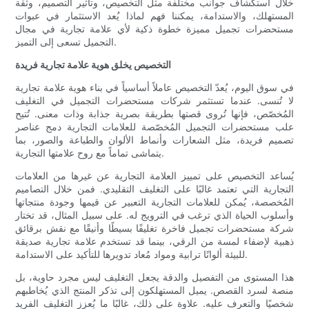
خلال استكشاف جوانب مختلفة مثل التخصيص، وتأثير التصميم، وثقة
المستهلك، والاستدامة، يمكننا فهم لماذا يُعد الاستثمار في عبوات
مستحضرات تجميل مميزة خطوة ذكية لأي علامة تجارية في مجال
التجميل تسعى إلى التميز.
التخصيص يخلق هوية علامة تجارية فريدة
في سوق اليوم، يُعدّ التخصيص عاملاً أساسياً في بناء هوية علامة تجارية
لا تُنسى. عندما تستثمر شركات مستحضرات التجميل في التغليف
المُخصّص، فإنها تُروى قصتها بطريقة بصرية جذابة وذات معنى. تُتيح
علب مستحضرات التجميل المُخصّصة للعلامات التجارية دمج عناصر
تصميم فريدة، مثل الشعارات وأنماط الألوان والطباعة والصور، بما
يتماشى تماماً مع روح علامتها التجارية.
يُساعد التخصيص على تمييز العلامة التجارية عن غيرها من العلامات
التجارية التي تعتمد غالبًا على التغليف التقليدي. فمن خلال التصاميم
المُخصصة، يُمكن للعلامات التجارية التعبير عن قيمها وجودة منتجاتها
وأسلوب الحياة الذي ترغب في الترويج له. على سبيل المثال، قد تختار
شركة مستحضرات تجميل فاخرة تغليفًا بسيطًا وأنيقًا مع نقش برقائق
ذهبية لإضفاء لمسة من الرقي، بينما قد تستخدم علامة تجارية صديقة
للبيئة ألوانًا ترابية ومواد مُعاد تدويرها للتأكيد على الاستدامة.
هذا المستوى من التفصيل والدقة يجعل التغليف ليس مجرد حاوية، بل
منصة لسرد القصص. يميل المستهلكون إلى تذكر المنتج الذي يُخاطبهم
شخصيًا والتعرف عليه. علاوة على ذلك، غالبًا ما يُعزز التغليف الفريد