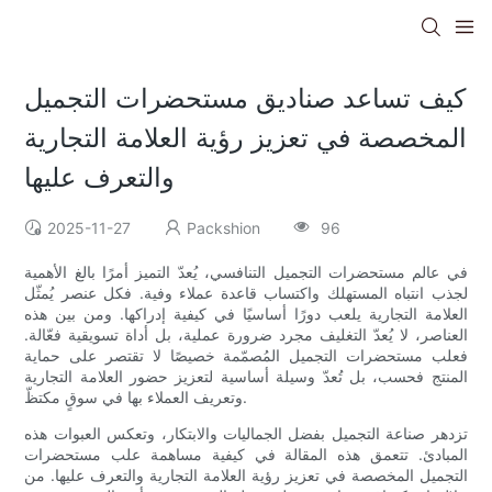
كيف تساعد صناديق مستحضرات التجميل
المخصصة في تعزيز رؤية العلامة التجارية
والتعرف عليها
2025-11-27
Packshion
96
في عالم مستحضرات التجميل التنافسي، يُعدّ التميز أمرًا بالغ الأهمية
لجذب انتباه المستهلك واكتساب قاعدة عملاء وفية. فكل عنصر يُمثّل
العلامة التجارية يلعب دورًا أساسيًا في كيفية إدراكها. ومن بين هذه
العناصر، لا يُعدّ التغليف مجرد ضرورة عملية، بل أداة تسويقية فعّالة.
فعلب مستحضرات التجميل المُصمّمة خصيصًا لا تقتصر على حماية
المنتج فحسب، بل تُعدّ وسيلة أساسية لتعزيز حضور العلامة التجارية
وتعريف العملاء بها في سوقٍ مكتظّ.
تزدهر صناعة التجميل بفضل الجماليات والابتكار، وتعكس العبوات هذه
المبادئ. تتعمق هذه المقالة في كيفية مساهمة علب مستحضرات
التجميل المخصصة في تعزيز رؤية العلامة التجارية والتعرف عليها. من