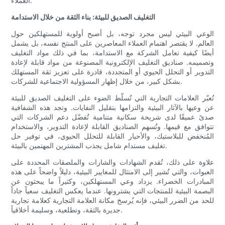
العملاء.
التغليف الصديق للبيئة: بناء الثقة من خلال الاستدامة
الوعي البيئي ليس مجرد توجه، بل أصبح أولوية للمستهلكين حول
العالم. لا يقتصر اهتمام العملاء المعاصرين على المنتج نفسه، بل يشمل
أيضًا كيفية تعامل الشركة مع الاستدامة، بما في ذلك مواد التغليف
وتصميمه. صناديق التغليف الإلكترونية المصنوعة من مواد قابلة لإعادة
التدوير أو التحلل الحيوي أو المتجددة، قادرة على تعزيز ثقة المستهلك
بشكل كبير، من خلال إظهار المسؤولية الاجتماعية للشركات.
تُعبّر العلامات التجارية التي تُسلّط الضوء على التغليف الصديق للبيئة
عن وعيها بالآثار البيئية والتزامها بتقليل النفايات. وتجد هذه الشفافية
صدىً عميقًا لدى شريحة سكانية متنامية تُفضّل دعم الشركات التي
تتوافق مع قيمها. وتُسهم الصناديق القابلة لإعادة التدوير، والاستخدام
المُنخفض للبلاستيك، والأحبار القابلة للتحلل الحيوي، في توفير حل
تغليف مستدام شامل يجذب المشترين المهتمين بالبيئة.
علاوة على ذلك، تُقدم الشهادات والشارات والملصقات المحددة على
العبوات، والتي تُشير إلى الامتثال للمعايير البيئية، دليلاً واضحاً على هذه
المبادرات الخضراء. يزداد وعي المستهلكين، وكثيراً ما يبحثون عن
البصمة البيئية للمنتجات التي يشترونها. عندما يعكس التغليف سعياً جاداً
للحد من الضرر البيئي، فإنه يُرسخ مكانة العلامة التجارية كعلامة تجارية
جديرة بالثقة، وتطلعية، وسليمة أخلاقياً.