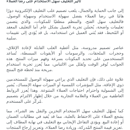
تأثير التغليف سهل الاستخدام على رضا العملاء
إلى جانب الحماية والجمال، يلعب تصميم علب التغليف الإلكترونية دورًا
هامًا في رضا العملاء بفضل سهولة الاستخدام وسهولة الوصول.
فالتغليف سهل الفتح، والمنظم منطقيًا للمكونات، والذي يتضمن
تعليمات واضحة، يُحسّن تجربة العميل بشكل عام. أما التغليف المعقد
أو المُحبط، فقد يُثني العميل عن استخدامه، بل قد يُؤدي إلى تقييمات
سلبية.
عناصر تصميم مدروسة، مثل أغطية العلب القابلة لإعادة الإغلاق،
وحجرات الملحقات، والرسومات أو الأيقونات المبسطة، تُساعد
المستخدمين على تحديد المكونات بسرعة وفهم ميزات المنتج. هذه
الجوانب تُوفر الوقت وتُقلل من الالتباس، مما يُعزز تجربة استخدام
مريحة منذ لحظة فتح المنتج.
علاوة على ذلك، فإن التغليف الذي يراعي سهولة الوصول للمستخدمين
ذوي الإعاقة، مثل المؤشرات اللمسية أو الميزات سهلة الإمساك، يُشير
إلى الشمولية واحترام احتياجات العملاء المتنوعة. وهذا يُعزز الروابط
العاطفية بين العملاء والعلامة التجارية من خلال إظهار الالتزام بتصميم
مُركّز على المستخدم.
كما يُسهّل التغليف سهل الاستخدام التخزين والنقل بعد الشراء، مما
يشجع العملاء على الاحتفاظ بالعلبة، مما قد يُفيد في مطالبات الضمان
أو إعادة البيع. ويؤدي التفاعل الإيجابي مع التغليف في نهاية المطاف إلى
تعزيز قيمة المنتج المُدركة، وزيادة رضا العملاء، وتعزيز إرجاع المنتجات.