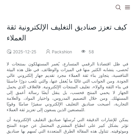
كيف تعزز صناديق التغليف الإلكترونية ثقة
العملاء
2025-12-25
Packshion
58
في ظل اقتصادنا الرقمي المتسارع، يُغمر المستهلكون بمنتجات لا
تُحصى، يتشابه الكثير منها في الميزات والوظائف. في ظل هذه البيئة
التنافسية، يتجاوز بناء ثقة العملاء مجرد تقديم جهاز إلكتروني عالي
الجودة. ومن الجوانب التي غالبًا ما يُغفل عنها، والتي تلعب دورًا حاسمًا
في بناء الثقة والولاء، تغليف المنتجات الإلكترونية. فالغلاف الذي يحمل
الجهاز لا يحمي المنتج فحسب، بل ينقل أيضًا رسالة أعمق إلى
المستهلك. ومن خلال التصميم المدروس، واختيار المواد، والعلامة
التجارية، أصبحت صناديق التغليف الإلكتروني سفيرًا صامتًا وقويًا
للمصنعين الذين يسعون إلى تعزيز ثقة العملاء.
يمكن للإشارات الدقيقة التي تُرسلها صناديق التغليف الإلكترونية أن
تؤثر بشكل كبير على انطباع المشتري المحتمل عن جودة المنتج
وموثوقيته. تتناول هذه المقالة الطرق المتعددة التي تُسهم بها صناديق