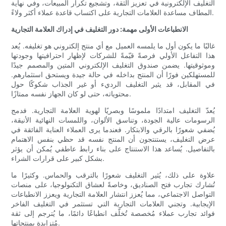
التغليف الإلكترونية في تعزيز الثقة، وتشجيع تكرار المبيعات، وفي نهاية
المطاف مساعدة العلامات التجارية على اكتساب قاعدة عملاء أكثر ولاءً.
الانطباعات الأولى مهمة: دور التغليف في إدراك العلامة التجارية
غالبًا ما يكون أول ما يلمسه العميل مع أي منتج إلكتروني هو تغليفه. يُعد
هذا التفاعل الأولي فرصةً قيّمةً للشركات لإظهار احترافيتها وجودتها
وموثوقيتها. يضمن صندوق التغليف الإلكتروني المتين والمصمم جيدًا
للمستهلكين فورًا أن المنتج بداخله في حالة جيدة ويستحق استثمارهم.
في المقابل، قد يثير التغليف الرديء أو غير الجذاب شكوكًا حول
محتوياته، حتى لو كان الجهاز نفسه ممتازًا.
يُعدّ التغليف امتدادًا ملموسًا وبصريًا لهوية العلامة التجارية. فدمج
الرسومات عالية الجودة، وتناسق الألوان، واللمسات النهائية الأنيقة،
يُضفي شعورًا بالرقي والابتكار. فعندما يرى العملاء العناية الفائقة في
عرض التغليف، يستنتجون أن المنتج نفسه قد حظي بنفس الاهتمام
بالتفاصيل. يُساعد هذا الاستنتاج على بناء رابط عاطفي يُمكن أن يؤثر
بشكل كبير على قرارات الشراء.
علاوة على ذلك، يُثير التغليف شعورًا بالترقب والحماس. وكثيرًا ما
تُشارك تجارب فتح الصناديق، وخاصةً لعشاق التكنولوجيا، على منصات
التواصل الاجتماعي، مما يُعزز انتشار العلامة التجارية ويعزز الانطباعات
الإيجابية. وتجني العلامات التجارية التي تستثمر في التغليف الفاخر
فوائد تجارب عملاء مُخصصة تُخلّف انطباعًا دائمًا، ما يُترجم إلى ثقة
مُتزايدة بمنتجاتها.