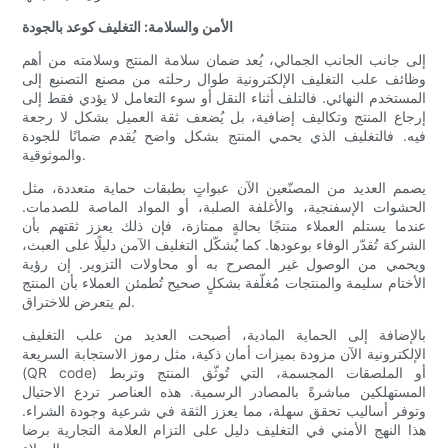
الأمن والسلامة: التغليف كوعد بالجودة
إلى جانب الجانب الجمالي، يُعد ضمان سلامة المنتج وسلامته من أهم
وظائف علب التغليف الإلكترونية طوال رحلته من مصنع التصنيع إلى
المستخدم النهائي. فالتلف أثناء النقل أو سوء التعامل لا يؤدي فقط إلى
إرجاع المنتج وتكاليف إضافية، بل يُضعف ثقة العميل بشكل لا رجعة
فيه. فالتغليف الذي يحمي المنتج بشكل واضح يُقدم ضمانًا للجودة
والموثوقية.
يصمم العديد من المصنّعين الآن عبواتٍ بطبقات حماية متعددة، مثل
الحشوات الإسفنجية، والأغلفة الصلبة، أو المواد الماصة للصدمات.
عندما يستلم العملاء منتجًا بحالةٍ ممتازة، فإن ذلك يعزز ثقتهم بأن
الشركة تُقدّر الوفاء بوعودها. كما يُشكّل التغليف الآمن دليلًا على العبث،
ويحمي من الوصول غير المصرح به أو محاولات التزوير. إن رؤية
الأختام سليمة والمنتجات مُغلّفة بشكلٍ صحيح تُطمئن العملاء بأن المنتج
لم يتعرض للاختراق.
بالإضافة إلى الحماية المادية، أصبحت العديد من علب التغليف
الإلكترونية الآن مزودة بميزات أمان ذكية، مثل رموز الاستجابة السريعة
(QR code) أو الملصقات المجسمة، التي تُوثّق المنتج وتربط
المستهلكين مباشرةً بالمصادر الرسمية. هذه العناصر تردع الاحتيال
وتوفر أساليب تحقق سهلة، مما يعزز الثقة في شرعية وجودة الشراء.
هذا النهج الأمني ​​في التغليف دليل على التزام العلامة التجارية برضا