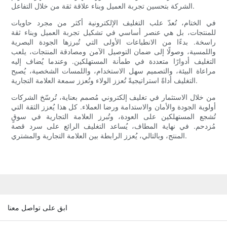
الشركة بتحسين تجربة العميل وبناء علاقة ثقة من خلال التفاعل.
في الختام، تُعدّ علب التغليف الإلكترونية أكثر من مجرد حاويات
للمنتجات، بل هي عنصر أساسي في تشكيل تجربة العميل وبناء ثقة
راسخة. بدءًا من الانطباعات الأولى التي تُبرزها الجودة البصرية
واللمسية، وصولًا إلى ضمان التوصيل الآمن ومصادقة المنتجات، يلعب
التغليف أدوارًا متعددة في طمأنة المستهلكين. وعندما يُضاف إليه
مراعاة البيئة، والتصميم سهل الاستخدام، واللمسات الشخصية، يُصبح
التغليف أداةً استراتيجيةً تُعزز الولاء وتُعزز سمعة العلامة التجارية.
من خلال الاستثمار في تغليف إلكتروني مُصمم بعناية، تُرسّخ الشركات
أولوية الجودة والأمان والاستدامة ورضا العملاء. كل هذا يُعزز الثقة التي
تُشجع المستهلكين على العودة، وتُبرز العلامة التجارية في سوقٍ
مُزدحم. في نهاية المطاف، يُساعد التغليف الرائع على سرد قصة
المنتج، وبالتالي، يُعزز الرابطة بين العلامة التجارية والمشتري.
ابق على تواصل معنا