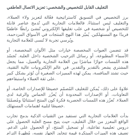
التغليف القابل للتخصيص والشخصي: تعزيز الاتصال العاطفي
برز التخصيص في التسويق كاستراتيجية فعّالة لتعزيز ولاء العملاء،
والتغليف ليس استثناءً. فالعلامات التجارية التي تُدمج عناصر قابلة
للتخصيص أو شخصية في علب تغليفها الإلكتروني تُنشئ رابطًا عاطفيًا
فريدًا مع المستهلكين. يُميّز هذا النهج المنتجات في الأسواق المزدحمة،
ويُرسي تجربة لا تُنسى للعلامة التجارية.
قد تتضمن العبوات المخصصة خيارات مثل الألوان المخصصة، أو
الأسماء المطبوعة، أو رسائل الترحيب الشخصية داخل العلبة. تُجسّد
هذه اللمسات حوارًا مباشرًا بين العلامة التجارية والعميل، مما يجعل
المشتري يشعر بالتقدير والتقدير. في عالم الإلكترونيات عالية التقنية،
حيث تشتد المنافسة، يمكن لهذه المميزات الصغيرة أن تُؤثر بشكل كبير
على ثقة العملاء واستبقاءهم.
علاوةً على ذلك، يُمكن للتغليف المُصمّم خصيصًا للإصدارات الخاصة، أو
التعاونات، أو الإصدارات المحدودة أن يُعزّز الحماس والرغبة لدى
العملاء. تُعزّز هذه اللمسات الحصرية فكرةَ كون المنتج استثنائيًا ومُصمّمًا
خصيصًا لتلبية اهتمامات المستهلك.
بدأت العلامات التجارية التي تستفيد من التقنيات الذكية بدمج تجارب
الواقع المعزز من خلال التغليف، حيث يتيح مسح العلبة الحصول على
دروس تعليمية تفاعلية، أو تسجيل المنتج، أو الحصول على الدعم.
تضيف هذه الميزات المبتكرة قيمة تتجاوز الجهاز نفسه، مُظهرةً التزام