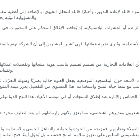
ومواد قابلة لإعادة التدوير، وأحبارًا قابلة للتحلل الحيوي، بالإضافة إلى أغطية
والمسؤولية البيئية يجذب المستهلكين المعاصرين الذين يرغبون في منتجات تتوافق مع قيمهم.
ئدة أو الحشوات البلاستيكية، إذ يُحافظ الإغلاق المحكم على المحتويات في مك
 العلامات التجارية من تصميم تصميم يناسب هوية منتجاتها وتفضيلات عملائها. ب
وتقنيات الطباعة، يُمكن تخصيص كل جانب من جوانب العبوة لخلق انطباع فريد.
الأشعة فوق البنفسجية الموضعية يجعل العبوة جذابة بصريًا وسهلة التعرّف عل
لحماس والإثارة عند إطلاق المنتجات أو في موسم الأعياد. هذا النهج الديناميك
ن بتقديرهم الشخصي، مما يعزز ولائهم وارتباطهم. لم يعد التغليف مجرد حاوية،
لعملاء وتجاربهم. فمزيجه من الجودة والحماية والتفاعل الحسي والاستدامة والتخ