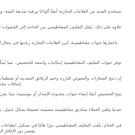
تستخدم العديد من العلامات التجارية أيضًا ألواحًا ورقية صديقة للبيئة، 
علاوة على ذلك، يُقلل التغليف المغناطيسي من الحاجة إلى الحشوات الزا
باختيارها عبوات مغناطيسية، تُبرز العلامات التجارية ريادتها في مجال الاستدامة، وتُثري تجربة عملائها. فهي تُشير للمشترين إلى أن الشركة تهتم بالبيئة بقدر اهتمامها بعرض المنتج، مما يُعزز ولاءهم للعلامة التجارية وجاذبيتها.
توفر عبوات التغليف المغناطيسية إمكانيات واسعة للتخصيص، مما يُمكّن
إن دمج الشعارات والنصوص البارزة وختم الرقائق المعدنية أو تشطيبات 
إضافات تتناسب مع نمط حياة المنتج واستخدامه. هذا المستوى من التفصيل يعزز قيمة المنتج المدركة ويخلق قصة مميزة لفتح العبوة، تلقى صدىً عميقًا لدى العملاء.
يتيح التخصيص أيضًا إنشاء عبوات محدودة الإصدار أو موسمية، مما يعزز ا
عندما يتلقى العملاء صناديق مغناطيسية مصممة خصيصًا بشكل جميل، يشعرو
في الختام، يلعب التغليف المغناطيسي دورًا هامًا في تشكيل انطباعات ا
يقتصر دور الإغلاق المغناطيسي السلس على تعزيز سلامة المنتج فحسب، بل يُحوّل أيضًا فتح العلبة إلى لحظات من البهجة والاكتشاف، مما يعزز التقارب مع العلامة التجارية.