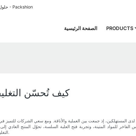
حلول تغليف الورق المصممة خصيصًا للعملاء في جميع أنحاء العالم منذ عام 1996 - Packshion
PRODUCTS
الصفحة الرئيسية
كيف تُحسّن التغلي
لدى المستهلكين، إذ جمعت بين العملية والأناقة. ومع سعي الشركات للتميز في 
 الفاخر للمواد المتينة، وتجربة فتح العلبة السلسة، تحوّل المنتج العادي إلى 
التغليفات المغناطيسية تجربة العميل، محولةً الانطباعات الأولى إلى ولاءٍ دائم.