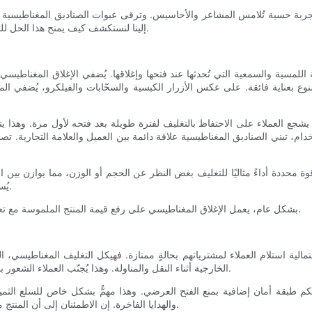
جربة حسية تُلامس المشاعر والأحاسيس. وترقى عبوات الصناديق المغناطيسية إلى 
إلينا لنستكشف كيف يمنح هذا الحل للتغليف العلامات التجارية ميزة تنافسية، ويعزز ارتباط العملاء بمشترياتهم.
للمسية والسمعية التي تُحدثها عند فتحها وإغلاقها. يُضفي الإغلاق المغناطيسي
صنوع بعناية فائقة. على عكس الأزرار الكبسية والسحّابات والفيلكرو، يُضفي ا
 مما يشجع العملاء على الاحتفاظ بالتغليف لفترة طويلة بعد فتحه لأول مرة. وهذ
تخدام، تبني الصناديق المغناطيسية علاقة دائمة بين العميل والعلامة التجارية. تص
حددة أداءً مثاليًا للتغليف بغض النظر عن الحجم أو الوزن، مما يوازن بين ال
يُسهّل عملية فتح العلب، ويجنبك أي إحباط قد يصاحب صعوبة فتح العبوات.
بشكل عام، يعمل الإغلاق المغناطيسي على رفع قيمة المنتج الملموسة مع تعزيز التزام العلامة التجارية بتقديم تجربة عملاء متفوقة في نفس الوقت.
تمالية استلام العملاء لمشترياتهم بحالةٍ ممتازة. فهيكل التغليف المغناطيسي،
الخارجية أثناء النقل والمناولة. وهذا يُجنّب العملاء الشعور بالإحباط وخيبة الأمل الناتجين عن المنتجات التالفة أو المعيبة عند التسليم.
ي المُحكم طبقة أمان إضافية بمنع الفتح العرضي. وهذا مهمٌّ بشكل خاص للسلع 
والهدايا الفاخرة. إن الاطمئنان إلى أن المنتج محميٌّ جيدًا داخله يعزز الثقة بالعلامة التجارية ويشجع على تكرار الشراء.