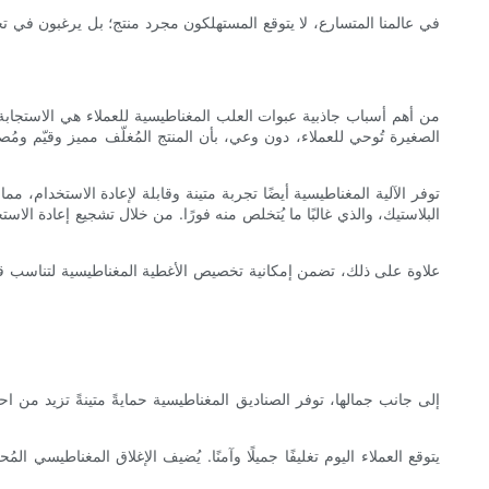
في عالمنا المتسارع، لا يتوقع المستهلكون مجرد منتج؛ بل يرغبون في ت
من أهم أسباب جاذبية عبوات العلب المغناطيسية للعملاء هي الاستجابة ا
الصغيرة تُوحي للعملاء، دون وعي، بأن المنتج المُغلّف مميز وقيّم ومُ
توفر الآلية المغناطيسية أيضًا تجربة متينة وقابلة لإعادة الاستخدام،
البلاستيك، والذي غالبًا ما يُتخلص منه فورًا. من خلال تشجيع إعادة الاس
علاوة على ذلك، تضمن إمكانية تخصيص الأغطية المغناطيسية لتناسب قوة م
إلى جانب جمالها، توفر الصناديق المغناطيسية حمايةً متينةً تزيد من اح
يتوقع العملاء اليوم تغليفًا جميلًا وآمنًا. يُضيف الإغلاق المغناطيس