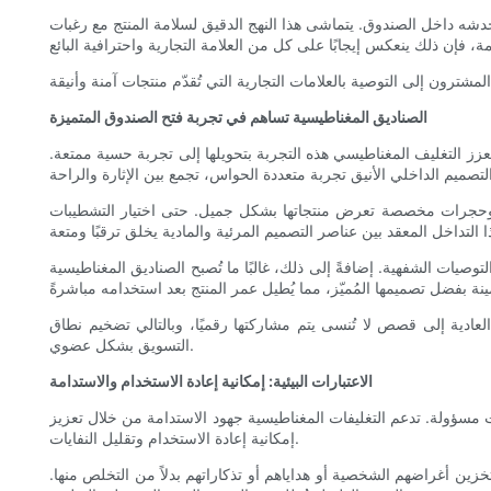
ه داخل الصندوق. يتماشى هذا النهج الدقيق لسلامة المنتج مع رغبات
الصناديق المغناطيسية تساهم في تجربة فتح الصندوق المتميزة
زز التغليف المغناطيسي هذه التجربة بتحويلها إلى تجربة حسية ممتعة.
ة، وحجرات مخصصة تعرض منتجاتها بشكل جميل. حتى اختيار التشطيبات
لتوصيات الشفهية. إضافةً إلى ذلك، غالبًا ما تُصبح الصناديق المغناطيسية
عادية إلى قصص لا تُنسى يتم مشاركتها رقميًا، وبالتالي تضخيم نطاق
التسويق بشكل عضوي.
الاعتبارات البيئية: إمكانية إعادة الاستخدام والاستدامة
ات مسؤولة. تدعم التغليفات المغناطيسية جهود الاستدامة من خلال تعزيز
إمكانية إعادة الاستخدام وتقليل النفايات.
خزين أغراضهم الشخصية أو هداياهم أو تذكاراتهم بدلاً من التخلص منها.