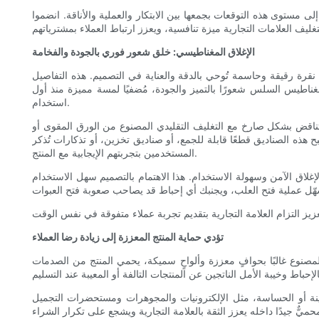
مستوى هذه التوقعات بجمعها بين الابتكار والعملية والأناقة. انضموا
الإغلاق المغناطيسي: خلق شعور فوري بالجودة والفخامة
 نقرة رقيقة وحاسمة تُوحي بالدقة والعناية في التصميم. هذه التفاصيل
لمغناطيس السلس شعورًا بالتميز والجودة، مُضفيًا لمسة مميزة منذ أول
استخدام.
ا يتناقض بشكل صارخ مع التغليف التقليدي المصنوع من الورق المقوى أو
بح هذه الصناديق قطعًا قابلة للجمع، أو صناديق تخزين، أو تذكارات تُذكر
المستخدمين بتجربتهم الإيجابية مع المنتج.
إغلاق الآمن وسهولة الاستخدام. هذا الاهتمام بالتصميم سهل الاستخدام
تؤدي حماية المنتج المعززة إلى زيادة رضا العملاء
 المصنوع غالبًا بحوافٍ معززة وألواحٍ سميكة، يحمي المنتج من الصدمات
الثمينة أو الحساسة، مثل الإلكترونيات والمجوهرات ومستحضرات التجميل