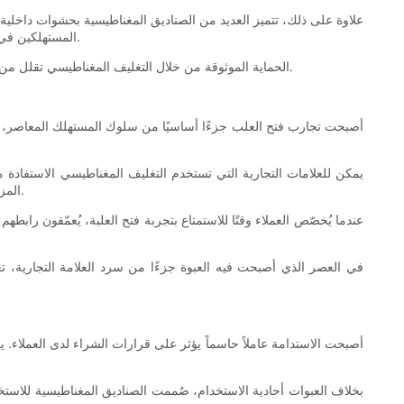
علاوة على ذلك، تتميز العديد من الصناديق المغناطيسية بحشوات داخل
المستهلكين في الموثوقية والعناية، مما يعزز إدراكهم للجودة. عندما يستلم العملاء طلباتهم سليمة، فإن ذلك ينعكس إيجابًا على كل من العلامة التجارية واحترافية البائع.
الحماية الموثوقة من خلال التغليف المغناطيسي تقلل من عمليات الإرجاع والشكاوى، مما يُسهّل تجربة خدمة العملاء ويعزز ولائهم. يميل المشترون إلى التوصية بالعلامات التجارية التي تُقدّم منتجات آمنة وأنيقة.
أصبحت تجارب فتح العلب جزءًا أساسيًا من سلوك المستهلك المعاصر، وغا
يمكن للعلامات التجارية التي تستخدم التغليف المغناطيسي الاستفاد
المزخرفة، مثل المطفية أو اللامعة أو المنقوشة، يمكن أن يعزز التفاعل اللمسي. هذا التداخل المعقد بين عناصر التصميم المرئية والمادية يخلق ترقبًا ومتعة.
عندما يُخصّص العملاء وقتًا للاستمتاع بتجربة فتح العلبة، يُعمّقون رابطه
في العصر الذي أصبحت فيه العبوة جزءًا من سرد العلامة التجارية، تع
أصبحت الاستدامة عاملاً حاسماً يؤثر على قرارات الشراء لدى العملاء. ي
بخلاف العبوات أحادية الاستخدام، صُممت الصناديق المغناطيسية للاستخدا