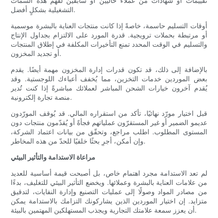
تقييمات أو شهادات من عملاء حاليين أو سابقين لفهم هذه السمات
التشغيلية بشكلٍ أفضل.
أوقات التسليم حاسمة، خاصةً إذا كانت منتجات العناية بالبشرة موسمية
أو مرتبطة بحملات ترويجية. قدرة المورد على الالتزام بجداول الإنتاج
والتسليم في الوقت المحدد تمنع التأخيرات المكلفة في إطلاق المنتجات
أو تجديد المخزون.
بالإضافة إلى ذلك، قد تكون قدرات إدارة المخزون مهمة أيضًا. يقدم
بعض الموردين خدمات التخزين، مما يُخفف أعباءك اللوجستية. وقد
يُقدم آخرون خيارات الشحن المباشر لعملائك مباشرةً إذا كنت تُدير
منصة تجارة إلكترونية.
قبل اختيار مورّد نهائيًا، تأكد من استقراره المالي. قد يُوقف المورّدون
عديمو الضمير أو غير المستقرّون عملياتهم فجأةً أو يُقدّمون منتجات دون
المستوى المطلوب. اطلب مراجع، وتحقّق من بيانات اعتماد الشركة،
وإن أمكن، أجرِ بحثًا خلفيًا للحدّ من هذه المخاطر.
مراعاة الاستدامة والتأثير البيئي
لم تعد الاستدامة مجرد اهتمام خاص، بل أصبحت قيمة أساسية للعديد
من علامات العناية بالبشرة وعملائها. ويخضع التأثير البيئي للتغليف، بدءًا
من مصادر المواد وصولًا إلى عمليات التصنيع وإدارة النفايات، لتدقيق
متزايد. إن اختيار الموردين الذين يشاركونك التزامك بالاستدامة يمكن
أن يعزز سمعة علامتك التجارية ويجذب المستهلكين المهتمين بالبيئة.