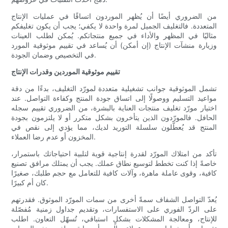
من الضروري أيضًا أن يُظهر الموردون اتساقًا في عمليات الإنتاج
المتعددة. فالتغليف الجميل لمرة واحدة لا يكفي؛ يجب أن يكون تغليفكم
مثاليًا في المظهر والأداء في جميع منتجاتكم. يُمكن لطلب العينات
وزيارة منشآت الإنتاج (إن أمكن) أن يُساعد في تقييم موثوقية المورد
في التخصيص وضمان الجودة.
تقييم موثوقية الموردين وقدرات الإنتاج
تشمل الموثوقية جوانب تشغيلية متعددة لمورّد التغليف، بدءًا من دقة
مواعيد التسليم ووصولًا إلى اتساق جودة المنتج وكفاءة التواصل. عند
اختيار مورّد تغليف منتجات العناية بالبشرة، من الضروري تقييم سجله
الحافل. فالمورّدون الذين يتأخرون بشكل متكرر أو لا يلتزمون بجودة
المنتج قد يُعطّلون سلسلة التوريد لديك، مما يؤدي إلى نقص في
المخزون أو عدم رضا العملاء.
تأكد من امتلاك المورّد لقدرة إنتاجية قوية لتلبية احتياجاتك باستمرار،
خاصةً إذا كنت تخطط لتوسيع نطاق عملك. يجب أن يمتلك مرافق تصنيع
كافية، وقوى عاملة ماهرة، وآلات كافية للتعامل مع حجم طلبك، صغيرًا
كان أم كبيرًا.
يُعدّ التواصل الشفاف سمةً أخرى من سمات المورّد الموثوق. فقدرتهم
على الردّ الفوري على الاستفسارات، وتقديم جداول زمنية مُفصّلة
للإنتاج، ومعالجة المشكلات بشكلٍ استباقي، تُسهّل التعاون. اطلب