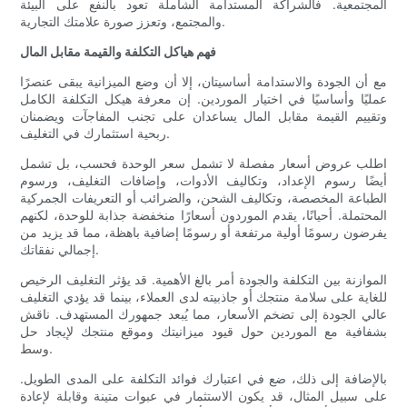
المجتمعية. فالشراكة المستدامة الشاملة تعود بالنفع على البيئة
والمجتمع، وتعزز صورة علامتك التجارية.
فهم هياكل التكلفة والقيمة مقابل المال
مع أن الجودة والاستدامة أساسيتان، إلا أن وضع الميزانية يبقى عنصرًا
عمليًا وأساسيًا في اختيار الموردين. إن معرفة هيكل التكلفة الكامل
وتقييم القيمة مقابل المال يساعدان على تجنب المفاجآت ويضمنان
ربحية استثمارك في التغليف.
اطلب عروض أسعار مفصلة لا تشمل سعر الوحدة فحسب، بل تشمل
أيضًا رسوم الإعداد، وتكاليف الأدوات، وإضافات التغليف، ورسوم
الطباعة المخصصة، وتكاليف الشحن، والضرائب أو التعريفات الجمركية
المحتملة. أحيانًا، يقدم الموردون أسعارًا منخفضة جذابة للوحدة، لكنهم
يفرضون رسومًا أولية مرتفعة أو رسومًا إضافية باهظة، مما قد يزيد من
إجمالي نفقاتك.
الموازنة بين التكلفة والجودة أمر بالغ الأهمية. قد يؤثر التغليف الرخيص
للغاية على سلامة منتجك أو جاذبيته لدى العملاء، بينما قد يؤدي التغليف
عالي الجودة إلى تضخم الأسعار، مما يُبعد جمهورك المستهدف. ناقش
بشفافية مع الموردين حول قيود ميزانيتك وموقع منتجك لإيجاد حل
وسط.
بالإضافة إلى ذلك، ضع في اعتبارك فوائد التكلفة على المدى الطويل.
على سبيل المثال، قد يكون الاستثمار في عبوات متينة وقابلة لإعادة