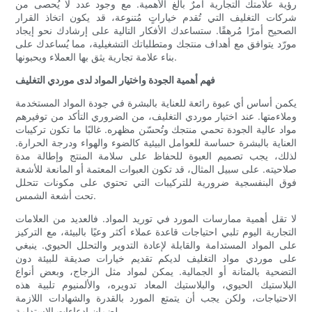
رؤية علامتك التجارية أمرٌ بالغ الأهمية. مع وجود عدد لا يُحصى من
شركات التغليف التي تُقدم خياراتٍ مُتنوعة، قد يكون اتخاذ القرار
الصحيح أمرًا مُرهقًا. ستساعدك الأفكار التالية على إرشادك نحو إيجاد
مورّد يتوافق مع أهداف منتجك ومتطلباتك التشغيلية، مما يُساعدك على
بناء علامة تجارية يثق بها العملاء ويحبونها.
فهم أهمية الجودة واختيار المواد لدى موردي التغليف
يكمن أساس أي عبوة رائعة للعناية بالبشرة في جودة المواد المستخدمة
وملاءمتها. عند اختيار موردي التغليف، من الضروري التأكد من توفيرهم
مواد عالية الجودة تحمي منتجك وتُحسّن مظهره. غالبًا ما تكون تركيبات
العناية بالبشرة حساسة للعوامل البيئية كالضوء والهواء ودرجة الحرارة.
لذلك، يجب تصميم العبوة للحفاظ على سلامة المنتج وإطالة مدة
صلاحيته. على سبيل المثال، قد تكون العبوات المعتمة أو المانعة للأشعة
فوق البنفسجية ضرورية للتركيبات التي تحتوي على مكونات تتحلل
تحت أشعة الشمس.
لا تقل أهمية ممارسات المورد في توريد المواد. فالعديد من العلامات
التجارية اليوم تلبي احتياجات قاعدة عملاء أكثر وعيًا بالبيئة، مع التركيز
على المواد المستدامة والقابلة لإعادة التدوير والتحلل الحيوي. ينبغي
على موردي مواد التغليف لديكم تقديم خيارات صديقة للبيئة دون
التضحية بالمتانة أو الجمالية. يمكن لمواد مثل الزجاج، وبعض أنواع
البلاستيك الحيوي، والبلاستيك المعاد تدويره، والألمنيوم تلبية هذه
الاحتياجات، ولكن يجب أن يتمتع المورد بالقدرة والشهادات اللازمة
لضمان ادعاءات الاستدامة.