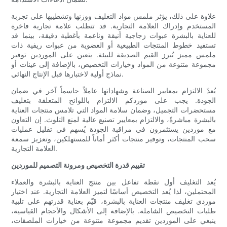
علاوة على ذلك، يؤثر ملمس مواد التغليف ووزنها وتشطيبها على تجربة
المستخدم وإدراك العلامة التجارية. قد تتطلب علامة تجارية فاخرة
للعناية بالبشرة عبوات زجاجية أنيقة وناعمة بأغطية دقيقة، بينما قد
تستفيد خطوط المنتجات الطبيعية أو العضوية من عبوات ريفية ذات
ملمس مميز تُبرز القيم الصديقة للبيئة. يتعين على الموردين توفير
مجموعة متنوعة من المواد وخيارات التخصيص، بالإضافة إلى عينات أو
نماذج أولية لاختبارها قبل الإنتاج النهائي.
يُعدّ الالتزام بمعايير الصناعة وشهاداتها عاملاً حاسماً آخر في ضمان
الجودة. يجب على موردكم الالتزام باللوائح المتعلقة بتغليف
مستحضرات التجميل، وضمان سلامة المواد التي تلامس منتجات العناية
بالبشرة مباشرةً، والالتزام بمعايير تصنيع عالية لمنع التلوث. إن التعاون
مع موردين يستثمرون في مراقبة الجودة يُسهم في تقليل عمليات
سحب المنتجات، وتوفير منتجات أكثر أماناً للمستهلكين، وتعزيز سمعة
العلامة التجارية.
تقييم قدرة التخصيص ومرونة التصميم للموردين
يُعد التغليف أول نقطة تفاعل بين منتج العناية بالبشرة والعملاء
المحتملين، لذا يُعد التخصيص أساسًا لتميز العلامة التجارية. عند اختيار
موردي تغليف منتجات العناية بالبشرة، قيّم بعناية قدرتهم على تلبية
طلبات التخصيص الشاملة. بالإضافة إلى الأشكال والأحجام القياسية،
ينبغي على الموردين تقديم مجموعة متنوعة من خيارات الملصقات،