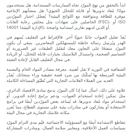
ابدأ بالتحقق من نهج المورّد تجاه الممارسات المستدامة. هل يستخدمون
موادًا مُعاد تدويرها أو قابلة للتحلل الحيوي؟ هل منشآتهم الإنتاجية
موفرة للطاقة ومتوافقة مع اللوائح البيئية؟ يُفضّل اختيار المورّدين
الحاصلين على شهادات مثل مجلس رعاية الغابات (FSC)، أو ISO
14001 (الإدارة البيئية)، أو الذين لديهم تقارير استدامة واضحة.
يُعدّ تقليل العبوات جانبًا حيويًا آخر. فالإفراط في التغليف يُسهم في
الهدر ويُرسِل رسالة خاطئة للمستهلكين المعاصرين. ينبغي أن يكون
المورّد منفتحًا على التعاون معك لتقليل الطبقات غير الضرورية أو
التصاميم الضخمة، واستبدال البلاستيك بخيارات قابلة للتحلل، أو الريادة
في مجال التغليف القابل لإعادة التعبئة.
الشفافية في التوريد لا تقل أهمية. معرفة مصادر المواد الخام والبصمة
البيئية المرتبطة بها تُمكّنك من سرد قصة حقيقية وراء منتجاتك. يُقدّر
العديد من العملاء العلامات التجارية التي تُطبّق المساءلة الكاملة.
علاوة على ذلك، اسأل عما إذا كان المورّد يدمج مبادئ الاقتصاد الدائري،
مثل تمكين إعادة استخدام العبوات، ودعم برامج إعادة التدوير، أو
استخدام مواد مُعاد تدويرها. قد يُساعد بعض المورّدين أيضًا في برامج
الاستعادة أو يشاركون في مبادرات بيئية على مستوى القطاع، مما يُعزز
مكانة علامتك التجارية في مجال البيئة.
تتقاطع الاستدامة أيضًا مع المسؤولية الاجتماعية. قيّم مدى التزام المورّد
بسياسات العمل الأخلاقية، ومعايير سلامة العمال، ومبادرات المشاركة