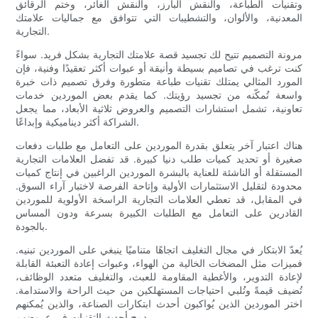
وتقنيات الطباعة، والنقش البارز، والنقش الغائر، وختم الرقائق
المعدنية، والألوان، والتشطيبات التي تتوافق مع جماليات علامتك
التجارية.
مرونة التصميم تتيح لك تجسيد قصة علامتك التجارية بشكل فريد. سواءً
كنت ترغب في تصاميم بسيطة وأنيقة أو عبوات أكثر تعقيدًا وفنية، فإن
المورد المثالي يمتلك تقنيات طباعة متطورة وفرق تصميم ذات خبرة
واسعة تُمكّنه من تجسيد رؤيتك. كما يقدم بعض الموردين خدمات
تعاونية، تشمل استشارات التصميم والعروض ثلاثية الأبعاد، مما يجعل
الشراكة أكثر ديناميكية وإبداعًا.
هناك اعتبار آخر يتعلق بقدرة الموردين على التعامل مع طلبات دفعات
صغيرة أو تحديد كميات طلب دنيا كبيرة. قد تفضل العلامات التجارية
المستقلة أو الناشئة للعناية بالبشرة الموردين الراغبين في إنتاج كميات
محدودة لتقليل الاستثمارات الأولية وإتاحة الفرصة لاختبار آراء السوق.
في المقابل، قد تعطي العلامات التجارية الراسخة الأولوية للموردين
القادرين على التعامل مع الطلبات الكبيرة بسرعة ودون المساس
بالجودة.
يُعدّ الابتكار في مجال التغليف اتجاهًا متناميًا ينبغي على الموردين تبنيه.
فميزات مثل المضخات الخالية من الهواء، وعبوات إعادة التعبئة القابلة
لإعادة التدوير، والأغطية المقاومة للعبث، والتغليف متعدد الوظائف،
تُضيف قيمةً وتُلبي احتياجات المستهلكين من حيث الراحة والاستدامة.
اختر الموردين الذين يُواكبون أحدث ابتكارات الصناعة، والذين يُمكنهم
دمج أحدث التقنيات في عروضهم.