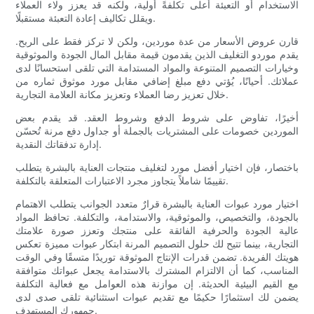
الاستخدام أو التعبئة أعلى تكلفةً أولية، ولكنه قد يعزز ولاء العملاء
ويقلل تكاليف إعادة التعبئة مستقبلًا.
قارن عروض الأسعار من عدة موردين، ولكن لا تركز فقط على الربح.
يقدم موردو التغليف الذين يقدمون قيمة مقابل المال الجودة والموثوقية
وخيارات التصميم المتنوعة والمواد المستدامة التي تلقى استحسانًا لدى
عملائك. أحيانًا، يُؤتي دفع مبلغ إضافي مقابل مورد موثوق ثماره من
خلال تعزيز رضا العملاء وتعزيز مكانة العلامة التجارية.
أخيرًا، تفاوض على شروط الدفع وشروط العقد. قد يقدم بعض
الموردين خصومات على المشتريات بالجملة أو جداول دفع مرنة تُحسّن
إدارة تدفقاتك النقدية.
باختصار، فإن اختيار أفضل مورد لتغليف منتجات العناية بالبشرة يتطلب
تقييمًا شاملاً يتجاوز مجرد الاعتبارات المتعلقة بالتكلفة.
اختيار مورد عبوات العناية بالبشرة قرارٌ متعدد الجوانب يتطلب الاهتمام
بالجودة، والتخصيص، والموثوقية، والاستدامة، والتكلفة. تحافظ المواد
عالية الجودة والحرفية الفائقة على منتجك وتعزز صورة علامتك
التجارية، بينما تتيح لك حلول التصميم المرنة ابتكار عبوات مميزة تعكس
هويتك الفريدة. تضمن قدرات الإنتاج الموثوقة توريدًا متسقًا وفي الوقت
المناسب، كما أن الالتزام المشترك بالاستدامة يجعل عبواتك متوافقة
مع القيم البيئية الحديثة. إن موازنة هذه العوامل مع فعالية التكلفة
يضمن لك استثمارًا حكيمًا مع تقديم عبوات استثنائية تلقى صدى لدى
جمهورك المستهدف.