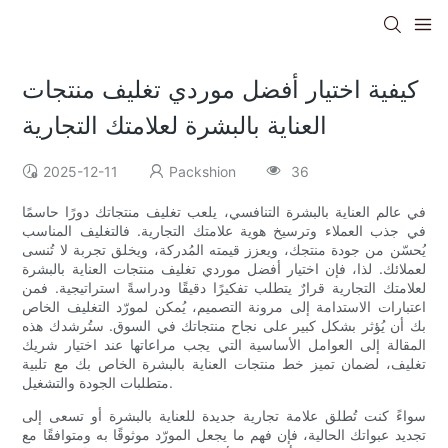
كيفية اختيار أفضل موردي تغليف منتجات
العناية بالبشرة لعلامتك التجارية
2025-12-11
Packshion
36
في عالم العناية بالبشرة التنافسي، يلعب تغليف منتجاتك دورًا حاسمًا
في جذب العملاء وترسيخ هوية علامتك التجارية. فالتغليف المناسب
يُحسّن من جودة منتجك، ويعزز قيمته المُدركة، ويخلق تجربة لا تُنسى
لعملائك. لذا، فإن اختيار أفضل موردي تغليف منتجات العناية بالبشرة
لعلامتك التجارية قرارٌ يتطلب تفكيرًا دقيقًا ودراسةً استراتيجية. فمن
اعتبارات الاستدامة إلى مرونة التصميم، يُمكن لمورّد التغليف الخاص
بك أن يُؤثر بشكل كبير على نجاح منتجاتك في السوق. ستُرشدك هذه
المقالة إلى العوامل الأساسية التي يجب مراعاتها عند اختيار شريك
تغليف، لضمان تميز خط منتجات العناية بالبشرة الخاص بك مع تلبية
متطلبات الجودة والتشغيل.
سواءً كنت تُطلق علامة تجارية جديدة للعناية بالبشرة أو تسعى إلى
تجديد عبواتك الحالية، فإن فهم ما يجعل المورّد موثوقًا به ومتوافقًا مع