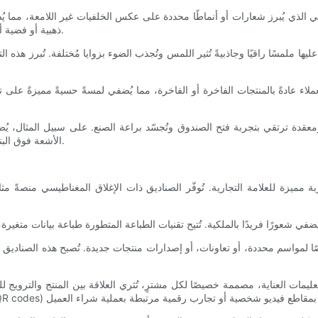
ذي يُبرز شعارات أو أنماطًا محددة على عكس الخلفيات غير اللامعة، مما يُضفي 
ذهبية أو فضية أو ملونة حسب الطلب بريقًا فاخرًا يُشبه بريق العلامات التجارية الفاخرة.
يها ملمسًا راقيًا وجاذبيةً تُثير اللمس وتُجذب الضوء بزوايا مُختلفة. تُبرز هذه
ملاء عادةً بالمنتجات الفاخرة أو الفاخرة، مما يُضفي لمسةً حسيةً مميزةً عل
عقدة ترتقي بتجربة فتح الصندوق وتُجسّد براعة الصنع. على سبيل المثال، يُض
الأشعة فوق البنفسجية الموضعية تجربة علامة تجارية متعددة الحواس، لا تُنسى ومميزة.
مميزة للعلامة التجارية. تُوفّر الصناديق ذات الإغلاق المغناطيسي منصةً مثالي
واسم محددة، أو تعاونات، أو إصدارات منتجات جديدة. تُصبح هذه الصناديق الق
ت العناية، مصممة خصيصًا لكل مشترٍ، تُثري العلاقة بين المنتج والترويج للعل