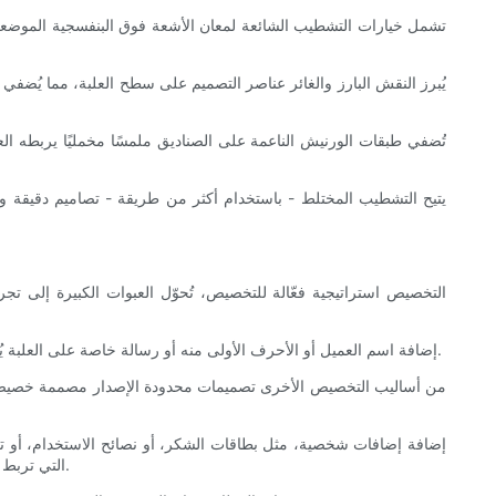
تشمل خيارات التشطيب الشائعة لمعان الأشعة فوق البنفسجية الموضعي ال
يُبرز النقش البارز والغائر عناصر التصميم على سطح العلبة، مما يُضفي عل
تُضفي طبقات الورنيش الناعمة على الصناديق ملمسًا مخمليًا يربطه الع
يتيح التشطيب المختلط - باستخدام أكثر من طريقة - تصاميم دقيقة وم
التخصيص استراتيجية فعّالة للتخصيص، تُحوّل العبوات الكبيرة إلى تجربة 
إضافة اسم العميل أو الأحرف الأولى منه أو رسالة خاصة على العلبة يُضفي شعورًا فريدًا بالملكية. تُتيح تقنيات الطباعة المتطورة طباعة بيانات متغيرة، مما يسمح بتخصيص كل علبة في الدفعة بشكل فردي دون تدخل يدوي.
من أساليب التخصيص الأخرى تصميمات محدودة الإصدار مصممة خصيصًا لم
إضافة إضافات شخصية، مثل بطاقات الشكر، أو نصائح الاستخدام، أو تعليما
التجارية دمج التخصيصات الرقمية باستخدام رموز الاستجابة السريعة (QR codes) التي تربط بمقاطع فيديو شخصية أو تجارب رقمية مرتبطة بعملية شراء العميل.