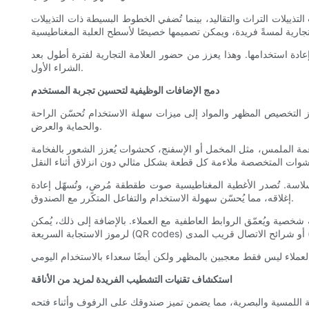
تذييلات التراث والتقاليد، بينما تُضفي الخطوط البسيطة ذات التذييلات
ادة استخدامها. وهذا يعزز من حضور العلامة التجارية لفترة أطول بعد
الشراء الأول.
دمج الإضافات الوظيفية لتحسين تجربة المستخدم
وز التخصيص المظهر والمواد إلى ميزات سهلة الاستخدام تُحسّن الراحة
والحماية والعرض.
مة الملمس، مثل المخمل أو الإسفنج، كحشوات يُعزز الشعور بالفخامة
سة. تُصدر الأغطية المغناطيسية صوت طقطقة مُرضٍ، وتُسهّل إعادة
إغلاقه، مما يُحسّن سهولة الاستخدام والتفاعل المتكرر مع الصندوق.
شخصية ويُعمّق الروابط العاطفية مع العملاء. بالإضافة إلى ذلك، يُمكن
استكشاف تقنيات التشطيب الفريدة لمزيد من الأناقة