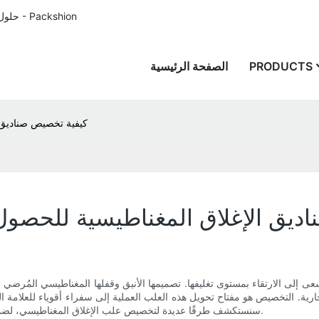
حلول تغليف الورق المصممة خصيصًا للعملاء في جميع أنحاء العالم منذ عام 1996 - Packshion
PRODUCTS
الصفحة الرئيسية
كيفية تخصيص صناديق ا
ديق الإغلاق المغناطيسية للحصول 
عى إلى الارتقاء بمستوى تغليفها. تصميمها الأنيق وقفلها المغناطيسي المُرضي لا
جارية. التخصيص هو مفتاح تحويل هذه العلب العملية إلى سفراء أقوياء للعلامة 
سنستكشف طرقًا عديدة لتخصيص علب الإغلاق المغناطيسي، لضمان أن يعكس تغليفك هوية علامتك التجارية المميزة ويترك انطباعًا دائمًا.