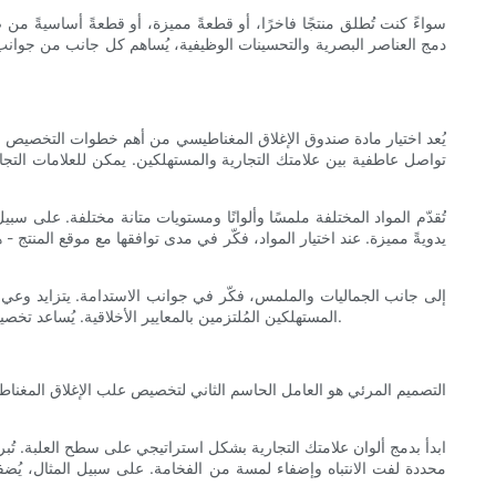
سواءً كنت تُطلق منتجًا فاخرًا، أو قطعةً مميزة، أو قطعةً أساسيةً من ض
دمج العناصر البصرية والتحسينات الوظيفية، يُساهم كل جانب من جوانب ا
يُعد اختيار مادة صندوق الإغلاق المغناطيسي من أهم خطوات التخصيص الت
تواصل عاطفية بين علامتك التجارية والمستهلكين. يمكن للعلامات التجار
تُقدّم المواد المختلفة ملمسًا وألوانًا ومستويات متانة مختلفة. على س
يدويةً مميزة. عند اختيار المواد، فكّر في مدى توافقها مع موقع المنتج - 
إلى جانب الجماليات والملمس، فكّر في جوانب الاستدامة. يتزايد وعي المس
المستهلكين المُلتزمين بالمعايير الأخلاقية. يُساعد تخصيص علب الإغلاق المغناطيسية بمواد مُستمدة من مصادر مسؤولة على ترسيخ هوية علامتك التجارية في قيم ملموسة وقابلة للإثبات تتجاوز مجرد المظهر.
التصميم المرئي هو العامل الحاسم الثاني لتخصيص علب الإغلاق المغناطي
ابدأ بدمج ألوان علامتك التجارية بشكل استراتيجي على سطح العلبة. تُبرز
محددة لفت الانتباه وإضفاء لمسة من الفخامة. على سبيل المثال، يُضفي