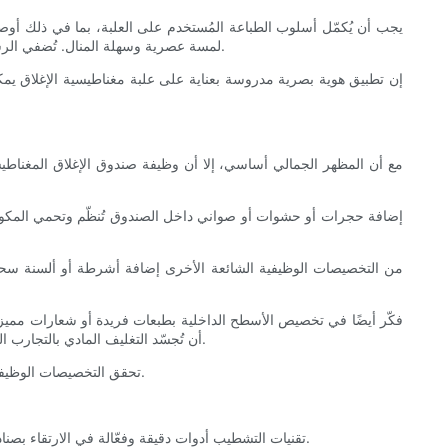
يجب أن يُكمّل أسلوب الطباعة المُستخدم على العلبة، بما في ذلك أوصاف 
لمسة عصرية وسهلة المنال. تُضفي الرسوم التوضيحية أو الأنماط المُصممة خصيصًا والمستوحاة من شعارات العلامة التجارية لمسةً فريدة، ويمكن تصميمها خصيصًا لأسطح العلبة المغناطيسية.
إن تطبيق هوية بصرية مدروسة بعناية على علبة مغناطيسية الإغلاق يمكن
مع أن المظهر الجمالي أساسي، إلا أن وظيفة صندوق الإغلاق المغناطيسي
إضافة حجرات أو حشوات أو صواني داخل الصندوق تُنظّم وتحمي المكونا
من التخصيصات الوظيفية الشائعة الأخرى إضافة أشرطة أو ألسنة سحب
فكّر أيضًا في تخصيص الأسطح الداخلية بطبعات فريدة أو شعارات مميزة لل
لرموز الاستجابة السريعة (QR codes) أو شرائح الاتصال قريب المدى (NFC) أن تُجسّد التغليف المادي بالتجارب الرقمية، مُتيحًا للعملاء الوصول إلى محتوى حصري أو معلومات عن المنتج.
تحقق التخصيصات الوظيفية الفعالة التوازن بين التطبيق العملي ورواية قصة العلامة التجارية، مما يجعل العملاء ليس فقط معجبين بالمظهر ولكن أيضًا سعداء بالاستخدام اليومي.
تقنيات التشطيب أدوات دقيقة وفعّالة في الارتقاء بصناديق الإغلاق المغناطيسي إلى مستوى يفوق التغليف التقليدي. فهي تُحسّن التجربة اللمسية والبصرية، مما يضمن تميز صندوقك على الرفوف وأثناء فتحه.