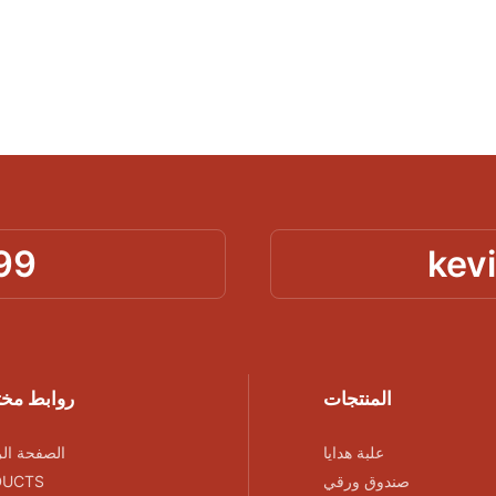
99
kev
المنتجات
روابط مخ
علبة هدايا
الصفحة الر
صندوق ورقي
DUCTS