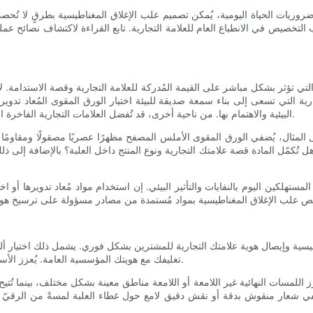
روريات الحياة اليومية، يُمكن تصميم علب الإغلاق المغناطيسية بطرقٍ لا تُحصى ل
لتخصيص في الانطباع العام للعلامة التجارية. تابع القراءة لاكتشاف نصائح عمل
ي تؤثر بشكل مباشر على القيمة المُدركة للعلامة التجارية وقصة الاستدامة. لا 
ية التي تسعى إلى بناء سمعة صديقة للبيئة اختيار الورق المقوى المُعاد تدوي
البيئية والاهتمام بها. من ناحية أخرى، قد تُفضل العلامات التجارية الفاخرة الورق المقوى الصلب عالي الوزن، الذي يوفر متانة وشعورًا فاخرًا بالثقل.
بيل المثال، يُضفي الورق المقوى الأملس المصفح مظهرًا عصريًا مصقولًا ومقاوم
هل تُكمّل المادة قصة علامتك التجارية ونوع المنتج داخل العلبة؟ بالإضافة إلى ذ
تهلكين اليوم بالنفايات والتأثير البيئي. إن استخدام مواد مُعاد تدويرها أو اخت
سية وإيصال هوية علامتك التجارية للمشترين بشكل فوري. يشمل ذلك اختيار ألوان
تغليفك مع هويتك المؤسسية العامة. يُعزز الأسلوب المرئي المتناسق تذكّر العلامة التجارية ويقوي الارتباطات العاطفية.
 اللمسات النهائية غير اللامعة أو اللامعة مناطق معينة بشكل مختلف، بينما تُت
 شعار منقوش بدقة أو نقش دقيق لامع حول غطاء العلبة لمسةً من الرقيّ والجما