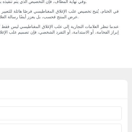
وفي نهاية المطاف، فإن التخصيص الذي يتم تنفيذه بشكل جيد يجعل العملاء يشعرون بالقيمة وأنهم جزء من مجتمع العلامة التجارية، مما يحول التغليف من مجرد حماية بسيطة إلى نقطة تفاعل ذات مغزى.
في الختام، يُتيح تخصيص علب الإغلاق المغناطيسي فرصًا هائلة للتعبير
عرض المنتج فحسب، بل يعزز أيضًا رسالة العلامة التجارية ويعزز الروابط العاطفية مع العملاء. تُعزز كل طبقة تخصيص قدرة تغليفك على سرد القصص، مما يجعله عنصرًا أساسيًا في علامتك التجارية.
عندما تنظر العلامات التجارية إلى علب الإغلاق المغناطيسي ليس فقط كح
إبراز الفخامة، أو الاستدامة، أو التفرد الشخصي، فإن تصميم علب الإغل