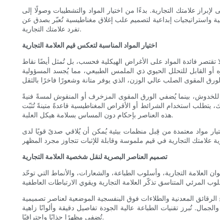
إبراز علامتك التجارية. بدءًا من اختيار المواد والتشطيبات وصولًا إلى
ية واستراتيجيات إبداعية لتصميم علب إغلاق مغناطيسية تُعبّر بصدق عن
تفرد علامتك التجارية.
اختيار المواد المناسبة لتعكس قيم العلامة التجارية
تقتصر فائدة المواد على الأغراض الهيكلية فحسب، بل تُمثل أيضًا نقاط
ره أو القابل للتحلل الحيوي ذي الملمس الطبيعي، مما يُجسد المسؤولية
ًا للخدوش، بينما يُضفي الورق المقوى المزخرف أو المنقوش لمسةً فنيةً
لك، يتطلب استخدام الشرائط أو الأقراص المغناطيسية قاعدةً متينةً تُثبّت
هذه العناصر بإحكام دون المساس بسلامة هيكل العلبة.
يار مواد معتمدة من قِبل منظمات بيئية يُمكن أن يُلاقي صدىً قويًا لدى
تصميم العناصر البصرية لنقل شخصية العلامة التجارية
 العلامة التجارية، وأسلوب الطباعة، والشعارات، والأنماط التي توحّد
يح الرقائق المعدنية والطلاءات فوق البنفسجية الموضعية لعناصر تصميمية
ل. تُبرز تقنيات الطباعة عالية الجودة تفاصيل دقيقة وألوانًا زاهية
تُضفي مظهرًا جذابًا واحترافيًا.