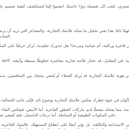
د البصري، تلعب كل تفصيلة دورًا حاسمًا. انضموا إلينا لنستكشف كيفية تصميم 
ًا تامًا. هذا يعني تحليل ما تمثله علامتك التجارية، والمشاعر التي تريد أن 
المبادئ، حتى يشعر عملاؤك برابط حقيقي مع علامتك التجارية عندما يلمسونها.
ر فاخرة وراقية، أم شبابية ومرحة؟ هل جذورك تقليدية، تُركز حرفيًا على ال
ع
وية علامتك التجارية قد يُربك العملاء أو يُخفي منتجك بين المنافسين. بدمج
ة، مما يجعله مفضلًا لدى ماركات العطور الفاخرة. أما الأبيض، فيعكس النقاء وا
على المكونات الطبيعية أو البساطة. أما درجات الباستيل، فقد تُضفي نعومة وأنوثة، وهي مناسبة للعطور الزهرية الخفيفة التي تستهدف الشباب.
 على الاستدامة والتكلفة، بل يؤثر أيضًا على انطباع المستهلك. فالمواد الفاخر