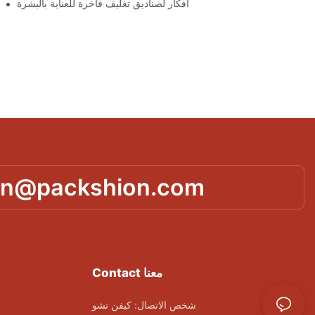
أفكار لصناديق تغليف فاخرة للعناية بالبشرة
تصميمات
in@packshion.com
Contact معنا
شخص الاتصال: كيفن تشو