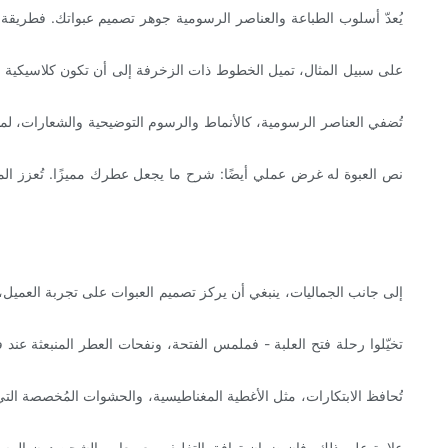
يُعدّ أسلوب الطباعة والعناصر الرسومية جوهر تصميم عبواتك. فطريقة
على سبيل المثال، تميل الخطوط ذات الزخرفة إلى أن تكون كلاسيكية وأني
تُضفي العناصر الرسومية، كالأنماط والرسوم التوضيحية والشعارات، لمسة
نص العبوة له غرض عملي أيضًا: شرح ما يجعل عطرك مميزًا. تُعزز المق
إلى جانب الجماليات، ينبغي أن يركز تصميم العبوات على تجربة العميل، 
تخيّلوا رحلة فتح العلبة - فملمس الفتحة، ونفحات العطر المنبعثة عن
تُحافظ الابتكارات، مثل الأغطية المغناطيسية، والحشوات المُخصصة التي 
علاوة على ذلك، فإن ضمان توافق التغليف مع معايير الشحن دون المسا