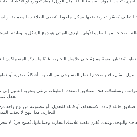
ى، تجذب المواد الصديقة للبيئة، مثل الورق المعاد تدويره أو الأغشية القابلة ل
لتغليف يُحسّن تجربة فتحها بشكل ملحوظ. تُضفي الطلاءات المخملية، والشعارا
الة الصحيحة من النظرة الأولى. الهدف النهائي هو دمج الشكل والوظيفة بانسجام،
عطور يُضفيان لمسةً مميزةً على علامتك التجارية. غالبًا ما يتذكر المستهلكون ال
المثال، قد يستخدم العطر المستوحى من الطبيعة أشكالًا عضوية أو خطوطًا 
الشرائط، وتسلسلات فتح الصناديق المتعددة الطبقات ترتقي بتجربة العميل إلى 
يجعل عملية فتح الصندوق حدثًا لا يُنسى، ويعزز ارتباطه العاطفي بالعلامة التجارية.
صناديق قابلة لإعادة الاستخدام، أو قابلة للتعديل، أو مصنوعة من نوع واحد من المو
التجارية. هذا النهج لا يجذب المستهلكين المهتمين بالبيئة فحسب، بل يُميّز عبواتكم أيضًا في سوقٍ مُزدحم.