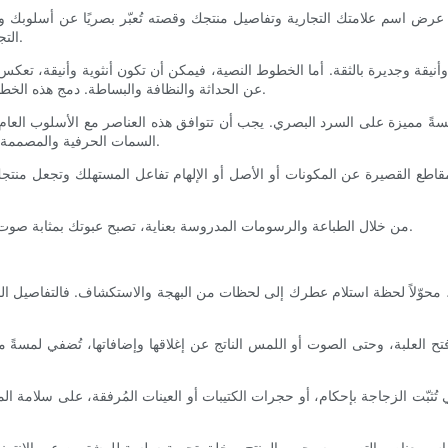
 عرض اسم علامتك التجارية وتفاصيل منتجك وقصته تُعبّر بصريًا عن أسلوبك وش
التجارية بوضوح، مع ضمان سهولة القراءة والتناغم مع عناصر العبوة الأخرى.
قة وجديرة بالثقة. أما الخطوط النصية، فيمكن أن تكون أنثوية وأنيقة، تعكس ل
عن الحداثة والنظافة والبساطة. دمج هذه الخطوط بعناية يمكن أن يخلق طبقات من الشخصية تتناسب مع طابع عطرك.
ً مميزة على السرد البصري. يجب أن تتوافق هذه العناصر مع الأسلوب العام للعلا
السمات الحرفية والمصممة خصيصًا، بينما تُبرز الرسومات البسيطة والواضحة لمسةً أنيقةً ومعاصرة.
اطع القصيرة عن المكونات أو الأصل أو الإلهام تفاعل المستهلك وتجعل منتجك 
من خلال الطباعة والرسومات المدروسة بعناية، تصبح عبوتك بمثابة صوت علامتك التجارية، حيث تنقل هويتك بوضوح وجمال بينما تجذب جمهورك.
محوّلاً لحظة استلام عطرك إلى لحظات من البهجة والاستكشاف. فالتفاصيل المدروس
د فتح العلبة، وحتى الصوت أو اللمس الناتج عن إغلاقها وإضافاتها، تُضفي لم
تُثبّت الزجاجة بإحكام، أو حجرات الكتيبات أو العينات المُرفقة، على سلامة الم
س بعناصر التصميم سيحمي المنتج ويخلق تجربة سلسة للمشترين عبر الإنترنت