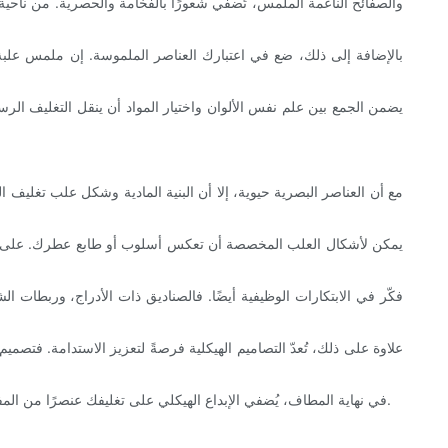
والصفائح الناعمة الملمس، تُضفي شعورًا بالفخامة والحصرية. من ناحية أخر
بالإضافة إلى ذلك، ضع في اعتبارك العناصر الملموسة. إن ملمس علبة ا
يضمن الجمع بين علم نفس الألوان واختيار المواد أن ينقل التغليف الرس
مع أن العناصر البصرية حيوية، إلا أن البنية المادية وشكل علب تغليف ال
يمكن لأشكال العلب المخصصة أن تعكس أسلوب أو طابع عطرك. على سبيل 
فكّر في الابتكارات الوظيفية أيضًا. فالصناديق ذات الأدراج، وربطات 
علاوة على ذلك، تُعدّ التصاميم الهيكلية فرصةً لتعزيز الاستدامة. فتصميم 
في نهاية المطاف، يُضفي الإبداع الهيكلي على تغليفك عنصرًا من المفاجأة والبهجة. وعندما يُقرن بقصة علامتك التجارية وجمالياتها، يُصبح جزءًا لا يتجزأ من استراتيجية التسويق، مُشجعًا على تكرار الشراء والتوصية الشفهية.