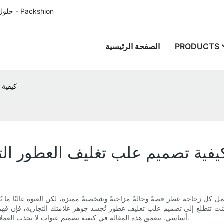
حلول تغليف الورق المصممة خصيصًا للعملاء في جميع أنحاء العالم منذ عام 1996 - Packshion
PRODUCTS
الصفحة الرئيسية
كيفية 
يفية تصميم علب تغليف العطور الت
ل زجاجة عطر قصةً وحالةً مزاجيةً وشخصيةً مميزة، لكن العبوة غالبًا ما تُقدم
ذا كنت تتطلع إلى تصميم علب تغليف عطور تُجسد جوهر علامتك التجارية، فإن ف
أساسي. تتعمق هذه المقالة في كيفية تصميم عبوات لا تجذب العملاء فحسب، بل تترك أيضًا انطباعًا دائمًا يتماشى تمامًا مع علامتك التجارية.