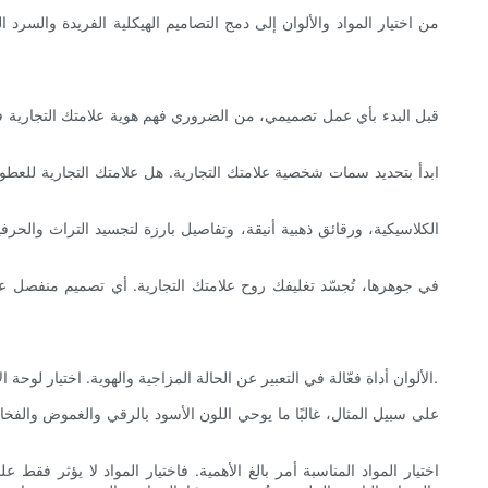
من اختيار المواد والألوان إلى دمج التصاميم الهيكلية الفريدة والسر
قبل البدء بأي عمل تصميمي، من الضروري فهم هوية علامتك التجارية فهم
ابدأ بتحديد سمات شخصية علامتك التجارية. هل علامتك التجارية للعطو
في جوهرها، تُجسّد تغليفك روح علامتك التجارية. أي تصميم منفصل عن ه
الألوان أداة فعّالة في التعبير عن الحالة المزاجية والهوية. اختيار لوحة الألوان في عبوة عطرك يعكس علامتك التجارية بوضوح تام. فإلى جانب الجمالية، تُثير الألوان استجابات نفسية، وتُساعد في تحديد شخصية منتجك للعميل.
على سبيل المثال، غالبًا ما يوحي اللون الأسود بالرقي والغموض والفخام
اختيار المواد المناسبة أمر بالغ الأهمية. فاختيار المواد لا يؤثر فقط