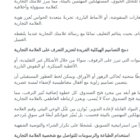
لتحلل الحيوي، المستهلكين المهتمين بالبيئة، مما يُبرز علامتك التجارية
كعلامة مسؤولة وأخلاقية.
ت المنقوشة، أو الأنماط البارزة، تجربةً متعددة الحواس تُعزز هوية
العلامة التجارية.
 بحيث يتناغم التغليف تمامًا مع رسالة علامتك التجارية عندما يلتقطه
العميل.
دمج التصاميم الهيكلية الفريدة لتعزيز التعرف على العلامة التجارية
عبوات التي تبرز على الرفوف، سواءً من خلال الأشكال غير التقليدية، أو
الأغطية المبتكرة، أو النقوش البارزة.
منحنية تُحاكي الزهور أو الأوراق. ويمكن لخط العطور المستقبلي أن
يتضمن تصاميم زاوية مع أقفال مغناطيسية لإضفاء لمسة عصرية.
ما هو أبعد من مجرد فتح الصندوق. كل خطوة إضافية تُثير الترقب، مما
اد القابلة لإعادة التدوير، يُوازن بين مُثُل الوعي البيئي وقيم العلامة
استخدام الطباعة والرسومات للتواصل مع شخصية العلامة التجارية