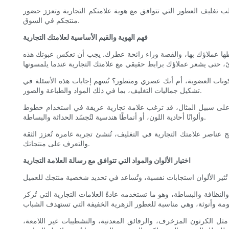
علب تغليف العطور التي تتوافق مع هوية علامتكم التجارية وتعزز حضور
منتجكم في السوق.
فهم الهوية والقيم الأساسية لعلامتك التجارية
يربطها عملاؤك بها، والقصة وراء رائحة عطرك. يجب أن تعكس عبوتك هذه
مكونات العضوية، أم أنك عصري ومتطور؟ تُسهم إجابات هذه الأسئلة في
تشكيل جماليات التغليف، بما في ذلك المواد والطباعة والصور.
لى سبيل المثال، قد ترغب علامة تجارية عريقة في استخدام خطوط serif الكلاسيكية، ورقائق ذهبية أنيقة، وتفاصيل بارزة لتجسيد التراث والحرفية. في المقابل، قد تختار علامة تجارية معاصرة خطوطًا بسيطة وأنيقة،
وألوانًا أحادية اللون، أو أنماطًا هندسية لتُجسّد الحداثة والبساطة.
 عناصر علامتك التجارية في التغليف، تُنشئ تجربة غامرة تُعزز الثقة
والتعرف على منتجاتك.
اختيار الألوان والمواد التي تتوافق مع رسالة العلامة التجارية
لنظافة والبساطة، وهو ما تستخدمه عادةً العلامات التجارية التي تُركز
ة، مثل الكرتون المزخرف، والرقائق المعدنية، والتشطيبات غير اللامعة،