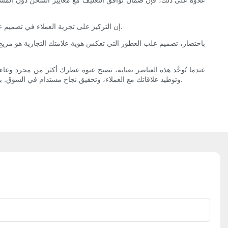
إن التركيز على تجربة العملاء في تصميم عبواتك يتجاوز الجانب البصري والوظيفي: فهو يصنع لحظات لا تُنسى ترفع عطرك من مجرد منتج إلى تجربة علامة تجارية غير عادية، وتغذي الولاء والتأييد.
باختصار، تصميم علب العطور التي تعكس هوية علامتك التجارية هو مزيج من
عندما تُوحَّد هذه العناصر بعناية، تصبح عبوة عطرك أكثر من مجرد وعاء؛
وتوطيد علاقاتك مع العملاء، وتحقيق نجاح مستدام في السوق. بإعطاء الأولوية لجوهر علامتك التجارية في كل قرار يتعلق بالتغليف، تضمن تميز عطرك في ظل المنافسة الشديدة، وترك انطباع لا يُنسى لدى كل عميل.