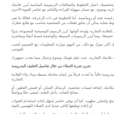
خصيتك. اختيار الخطوط والمعالجات الرسومية المناسبة يُبرز علامتك
مسة فنية أو رومانسية. أما الخطوط غير ذات الزخرفة، فغالبًا ما تعبر
مة التجارية ولوحة ألوانها. تُبرز الرسوم التوضيحية المصنوعة يدويًا
أكثر تميزًا. مع ذلك، من المهم موازنة المعلومات مع التصميم لتجنب
الفوضى.
تعزيز تجربة العملاء من خلال تفاصيل التغليف المدروسة
ة غالباً ما تُحدث فرقاً بين إتمام معاملة بسيطة وبناء ولاء العلامة
التجارية.
سةً متكاملة. إضافة لمسات شخصية، كرسائل الشكر، أو قصص العطور، أو
نصائح العناية، داخل العلبة، تُضفي دفئًا وتواصلًا.
نتج وتُحسّن مظهره. كما أن توفير عناصر تُسهّل إعادة استخدام العبوات
أو إعادة توظيفها يُلاقي صدىً لدى العملاء المُهتمين بالبيئة.
. كما أن وضوح العلامة التجارية، حتى على صناديق الشحن الخارجية،