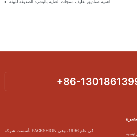
أهمية صناديق تغليف منتجات العناية بالبشرة الصديقة للبيئة
+86-130186139
تصرة
تأسست شركة PACKSHION في عام 1996، وهي
ئيسية