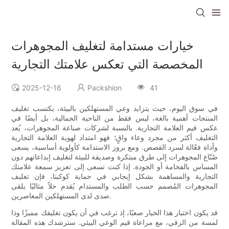
خيارات مستدامة لتغليف المجوهرات
المخصصة التي تعكس علامتك التجارية
2025-12-16
Packshion
41
في سوق اليوم، حيث يتزايد وعي المستهلكين بالبيئة، يكتسب تغليف
المنتجات أهمية بالغة، ليس فقط من الناحية الجمالية، بل أيضًا في
عكس قيم العلامة التجارية. بالنسبة لشركات صناعة المجوهرات، يُعد
التغليف أكثر من مجرد وعاء واقٍ؛ فهو امتداد لهوية العلامة التجارية
وأداة فعّالة لسرد القصص. ومع بروز الاستدامة كأولوية أساسية، يسعى
صُنّاع المجوهرات إلى طرق مبتكرة وصديقة للبيئة لتغليف إبداعاتهم دون
المساس بالفخامة أو الجودة. إذا كنت تسعى إلى تعزيز سمعة علامتك
التجارية والمساهمة بشكل إيجابي في حماية كوكبنا، فإن تغليف
المجوهرات المُصمم حسب الطلب والمستدام يُقدم حلاً مثاليًا يلقى
صدى لدى المستهلكين المعاصرين.
قد يكون اختيار هذا الخيار صعبًا، إذ ترغب في أن يكون تغليفك مميزًا وذا
لمسة من الرقي، مع مراعاة قيم الوعي البيئي. سترشدك هذه المقالة