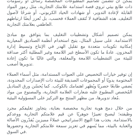
يمكن أن تتضمن تصاميم المطبوعات المخصصة رسائل أو رسومات
ذات طابع بيئي تروي قصة استدامة علامتك التجارية، مثل رموز المواد
القابلة لإعادة التدوير، أو شهادات الحياد الكربوني، أو شرحًا لأصول
التغليف. هذه الشفافية لا تُثقف العملاء فحسب، بل تُعزز أيضًا ارتباطهم
العاطفي بعلامتك التجارية.
يمكن تصميم أشكال وتشطيبات التغليف بما يتوافق مع مبادئ
الاستدامة. على سبيل المثال، يتيح استخدام أنظمة الصناديق المعيارية
إمكانية تكوينات متعددة مع تقليل الهدر في الإنتاج وتبسيط إدارة
المخزون. عادةً ما تكون الأسطح غير اللامعة وغير المطلية أكثر صداقة
للبيئة من التشطيبات اللامعة والمغلفة، والتي غالبًا ما تكون إعادة
تدويرها أصعب.
إن توفير خيارات التخصيص على العبوات المستدامة، مثل أسماء العملاء
المختومة يدويًا أو المجموعات الصديقة للبيئة ذات الإصدارات المحدودة،
يُضفي طابعًا حصريًا ويُظهر اهتمامك بالكوكب. كما يُحسّن ورق المناديل
المُخصص المطبوع عليه شعارات العلامة التجارية، والمصنوع من مواد
مُعاد تدويرها، من مظهر المنتج مع التركيز على المسؤولية البيئية.
من خلال دمج هوية تجارية مخصصة بعناية، يتجاوز تغليفكم مجرد
وظيفته؛ ليصبح تعبيرًا جوهريًا عن قيم علامتكم التجارية ووعدكم
بالاستدامة. يجذب هذا النهج الاستراتيجي عملاءً مميزين يُقدّرون الأصالة
والعناية بالبيئة، مما يُسهم في تعزيز سمعة علامتكم التجارية وحضورها
في السوق.