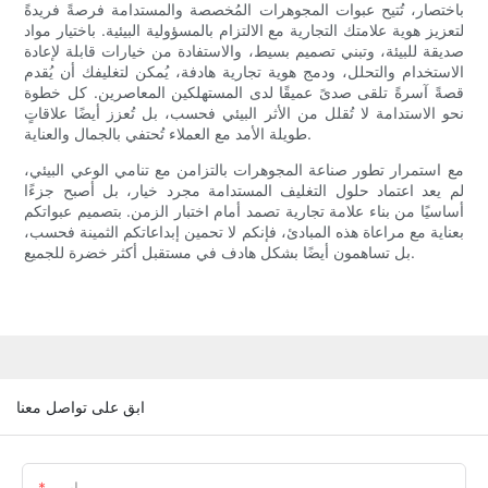
باختصار، تُتيح عبوات المجوهرات المُخصصة والمستدامة فرصةً فريدةً
لتعزيز هوية علامتك التجارية مع الالتزام بالمسؤولية البيئية. باختيار مواد
صديقة للبيئة، وتبني تصميم بسيط، والاستفادة من خيارات قابلة لإعادة
الاستخدام والتحلل، ودمج هوية تجارية هادفة، يُمكن لتغليفك أن يُقدم
قصةً آسرةً تلقى صدىً عميقًا لدى المستهلكين المعاصرين. كل خطوة
نحو الاستدامة لا تُقلل من الأثر البيئي فحسب، بل تُعزز أيضًا علاقاتٍ
طويلة الأمد مع العملاء تُحتفي بالجمال والعناية.
مع استمرار تطور صناعة المجوهرات بالتزامن مع تنامي الوعي البيئي،
لم يعد اعتماد حلول التغليف المستدامة مجرد خيار، بل أصبح جزءًا
أساسيًا من بناء علامة تجارية تصمد أمام اختبار الزمن. بتصميم عبواتكم
بعناية مع مراعاة هذه المبادئ، فإنكم لا تحمين إبداعاتكم الثمينة فحسب،
بل تساهمون أيضًا بشكل هادف في مستقبل أكثر خضرة للجميع.
ابق على تواصل معنا
اسم