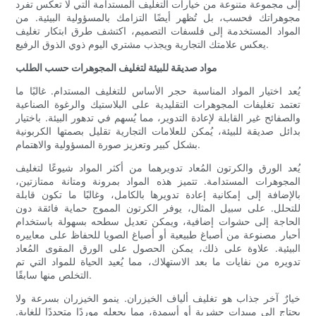
إلى مجموعة متنوعة من خيارات التغليف المستدامة التي لا تعكس تفرد
مجوهراتك فحسب، بل تُظهر أيضًا التزامك بالمسؤولية البيئية. من
المواد المستخدمة إلى فلسفات التصميم، اكتشف طرق ابتكار تغليف
يعكس علامتك التجارية ويجذب مشتري اليوم ذوي الذوق الرفيع.
مواد صديقة للبيئة لتغليف المجوهرات حسب الطلب
يُعد اختيار المواد المناسبة حجر الأساس للتغليف المستدام. غالبًا ما
تعتمد تغليفات المجوهرات التقليدية على البلاستيك والرغوة الصناعية
والصفائح غير القابلة لإعادة التدوير، مما يُسهم في تدهور البيئة. باختيار
بدائل صديقة للبيئة، يُمكن للعلامات التجارية تقليل بصمتها الكربونية
بشكل كبير وتعزيز صورة المسؤولية والاهتمام.
يُعد الورق والكرتون المُعاد تدويرهما من أكثر المواد شيوعًا لتغليف
المجوهرات المستدامة. تتميز هذه المواد بمرونة ومتانة ممتازتين،
بالإضافة إلى إمكانية إعادة تدويرها بالكامل، وغالبًا ما تكون قابلة
للتحلل. على سبيل المثال، يوفر الكرتون المموج حماية فائقة دون
الحاجة إلى حشوات إضافية، ويمكن تعديل سطحه بسهولة باستخدام
أحبار مصنوعة من أصباغ طبيعية أو أصباغ الصويا للحفاظ على معاييره
البيئية. علاوة على ذلك، يمكن الحصول على الورق المقوى المُعاد
تدويره من نفايات ما بعد الاستهلاك، مما يُعيد الحياة للمواد التي تم
التخلص منها سابقًا.
خيارٌ آخر جذاب هو تغليف ألياف الخيزران. ينمو الخيزران بسرعة ولا
يحتاج إلى مبيدات حشرية أو أسمدة، مما يجعله موردًا متجددًا للغاية.