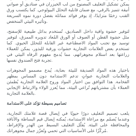
يمكن تشكيل التغليف المصنوع من لب الخيزران في صناديق أو صواني
أنيقة تتميز بالرقي، مع ضمان قابلية التحلل البيولوجي. كما يكتسب ورق
القنب زخمًا متزايدًا، إذ يوفر فوائد مماثلة بفضل دورة نموه السريعة
وتأثيره البيئي المنخفض.
لتوفير حشوة واقية داخل الصناديق، تُستخدم بدائل طبيعية للإسفنج،
مثل حشوة القطن أو الصوف أو الورق المُعاد تدويره الممزق، لتوفير
توسيد مع تجنب المواد الاصطناعية غير القابلة للتحلل الحيوي. كما
تستخدم بعض العلامات التجارية حشوات ورقية للبذور، يمكن للعملاء
زراعتها بعد استلام مجوهراتهم، مما يُدمج مفهوم الرفاه البيئي في
تجربة فتح الصندوق نفسها.
باختيار هذه المواد الصديقة للبيئة بعناية، يُبدع مصممو المجوهرات
والعلامات التجارية عبواتٍ تدعم الاستدامة دون المساس بمظهر
الفخامة. هذا التوافق بين اختيار المواد وروح العلامة التجارية يُطمئن
العملاء بأن مشترياتهم تُراعي البيئة، مما يُعزز الولاء والارتباط الإيجابي
بالعلامة التجارية.
تصاميم بسيطة تؤكد على الاستدامة
يلعب تصميم التغليف دورًا حيويًا في إيصال قصة علامتك التجارية،
وعندما يُصمّم مع مراعاة الاستدامة، يُمكنه إيصال قيم البساطة والأناقة
والمحافظة على البيئة. يُقلّل التغليف البسيط من الهدر والإفراط،
مُركّزًا على الأساسيات التي تحمي وتُعزّز جمال مجوهراتك.