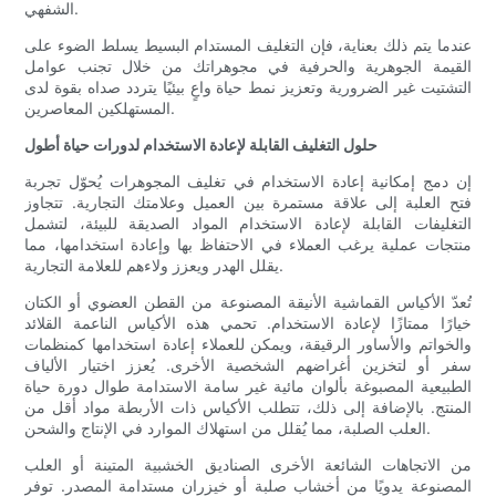
الشفهي.
عندما يتم ذلك بعناية، فإن التغليف المستدام البسيط يسلط الضوء على
القيمة الجوهرية والحرفية في مجوهراتك من خلال تجنب عوامل
التشتيت غير الضرورية وتعزيز نمط حياة واعٍ بيئيًا يتردد صداه بقوة لدى
المستهلكين المعاصرين.
حلول التغليف القابلة لإعادة الاستخدام لدورات حياة أطول
إن دمج إمكانية إعادة الاستخدام في تغليف المجوهرات يُحوّل تجربة
فتح العلبة إلى علاقة مستمرة بين العميل وعلامتك التجارية. تتجاوز
التغليفات القابلة لإعادة الاستخدام المواد الصديقة للبيئة، لتشمل
منتجات عملية يرغب العملاء في الاحتفاظ بها وإعادة استخدامها، مما
يقلل الهدر ويعزز ولاءهم للعلامة التجارية.
تُعدّ الأكياس القماشية الأنيقة المصنوعة من القطن العضوي أو الكتان
خيارًا ممتازًا لإعادة الاستخدام. تحمي هذه الأكياس الناعمة القلائد
والخواتم والأساور الرقيقة، ويمكن للعملاء إعادة استخدامها كمنظمات
سفر أو لتخزين أغراضهم الشخصية الأخرى. يُعزز اختيار الألياف
الطبيعية المصبوغة بألوان مائية غير سامة الاستدامة طوال دورة حياة
المنتج. بالإضافة إلى ذلك، تتطلب الأكياس ذات الأربطة مواد أقل من
العلب الصلبة، مما يُقلل من استهلاك الموارد في الإنتاج والشحن.
من الاتجاهات الشائعة الأخرى الصناديق الخشبية المتينة أو العلب
المصنوعة يدويًا من أخشاب صلبة أو خيزران مستدامة المصدر. توفر