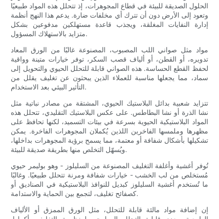
الحلول الصديقة للبيئة في قطاع المجوهرات، إذ تتحلل هذه المواد طبيعيًا
وتعود إلى الأرض دون أن تترك أي مخلفات ضارة. يدعم هذا النهج أنظمة
إدارة النفايات المغلقة، ويجذب قاعدة مستهلكين مدفوعين بشكل
متزايد بالاستهلاك المسؤول.
مواد مثل صواني اللب المصبوب، المصنوعة غالبًا من الورق المعاد
تدويره، أو القطن، أو ألياف قصب السكر، توفر خيارات متينة وواقية
لحفظ القطع الحساسة. هذه الصواني قابلة للتحلل الحيوي والتحويل إلى
سماد، مما يجعلها مناسبة للعملاء الذين يبحثون عن تغليف يقلل من
التأثير البيئي بعد الاستخدام.
تتزايد شعبية بدائل البلاستيك الحيوي، المشتقة من مصادر نباتية مثل
نشا الذرة أو نشا البطاطس. على عكس البلاستيك التقليدي، تتحلل هذه
المواد البلاستيكية الحيوية بسرعة في بيئات التسميد، لكنها تحافظ على
مظهرها وملمسها الفاخرين اللذين يُكملان المجوهرات الفاخرة. يمكن
تشكيلها بأشكال شفافة أو معتمة، مما يسمح برؤية المجوهرات بداخلها،
ويُسهّل التخلص منها بطريقة صديقة للبيئة.
تُوفر أغشية وأغلفة التغليف المصنوعة من السليلوز - وهو بوليمر حيوي
مُستخلص من لب الخشب - خيارات شفافة ومرنة تتحلل طبيعيًا. وغالبًا
ما تُستخدم أغشية السليلوز كبديل للنوافذ البلاستيكية في الصناديق أو
كصفائح تغليف، لتجمع بين الحماية والاستدامة.
إن إضافة مواد مالئة قابلة للتحلل، مثل الورق الممزق أو الألياف
الطبيعية، يعزز قابلية التحلل البيولوجي لمنظومة التغليف بأكملها.