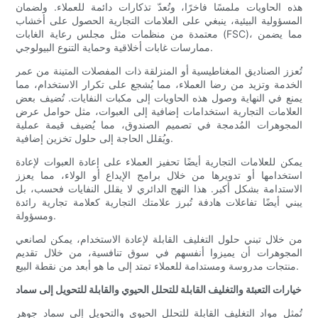
هذه الحاويات ملمسًا فاخرًا، وتُعدّ تذكارات دائمة للعملاء. ولضمان
المسؤولية البيئية، ينبغي على العلامات التجارية الحصول على أخشاب
معتمدة من منظمات مثل مجلس رعاية الغابات (FSC)، مما يضمن
ممارسات غابات أخلاقية وحماية التنوع البيولوجي.
تُعزز الصناديق المغناطيسية أو المنزلقة ذات المفصلات المتينة من عمر
الخدمة وتزيد من رضا العملاء، مما يُشجع على تكرار الاستخدام، مما
يمنع في النهاية وصول هذه الحاويات إلى مكبات النفايات. تُضيف بعض
العلامات التجارية استخدامات إضافية إلى العبوات، مثل حوامل عرض
المجوهرات المُدمجة في تصميم الصندوق، مما يُضيف قيمة عملية
ويُقلل الحاجة إلى حلول تخزين إضافية.
يمكن للعلامات التجارية أيضًا تحفيز العملاء على إعادة العبوات لإعادة
استخدامها أو تدويرها من خلال برامج الإيداع أو الولاء، مما يعزز
الاستدامة بشكل أكبر. هذا النهج الدائري لا يقلل النفايات فحسب، بل
يبني أيضًا تفاعلات هادفة تُبرز علامتك التجارية كعلامة تجارية رائدة
ومسؤولة.
من خلال تبني حلول التغليف القابلة لإعادة الاستخدام، يمكن لصانعي
المجوهرات أن يميزوا أنفسهم في سوق تنافسية، من خلال تقديم
منتجات مدروسة ومستدامة للعملاء تمتد إلى ما هو أبعد من نقطة البيع.
خيارات التعبئة والتغليف القابلة للتحلل الحيوي والقابلة للتحويل إلى سماد
تُمثل مواد التغليف القابلة للتحلل الحيوي والتحويل إلى سماد جوهر