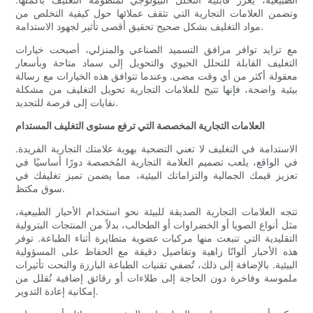
وتضمن العلامات التجارية التي تثقف عملائها حول كيفية التخلص من
مواد التغليف بشكل صحيح تحقيق أقصى تأثير لجهود الاستدامة.
مع تزايد توافر مرافق التسميد الصناعي والمنزلي، أصبحت خيارات
التغليف القابلة للتحلل الحيوي والتحويل إلى سماد متاحة وبأسعار
معقولة أكثر من أي وقت مضى. وعندما تتوافق هذه الخيارات مع رسالة
بيئية واضحة، فإنها تتيح للعلامات التجارية تحويل التغليف من مشكلة
نفايات إلى فرصة للتجديد.
العلامات التجارية المخصصة التي ترفع مستوى التغليف المستدام
الاستدامة في التغليف لا تعني التضحية بهوية علامتك التجارية الفريدة.
في الواقع، يلعب تصميم العلامة التجارية المُخصصة دورًا أساسيًا في
تعزيز قيمك الجمالية والتزاماتك البيئية، مما يضمن تميز تغليفك في
سوق مكتظ.
تتجه العلامات التجارية الصديقة للبيئة نحو استخدام الأحبار الطبيعية،
مثل أنواع الصويا أو الخضراوات أو الطحالب، بدلاً من المنتجات البترولية
التقليدية التي تنبعث منها مركبات عضوية متطايرة أثناء الطباعة. توفر
هذه الأحبار ألوانًا زاهية وتفاصيل دقيقة مع الحفاظ على المسؤولية
البيئية. بالإضافة إلى ذلك، تُضفي تقنيات الطباعة البارزة والنحت تأثيرات
ملموسة وفاخرة دون الحاجة إلى طلاءات أو رقائق إضافية تُقلل من
إمكانية إعادة التدوير.