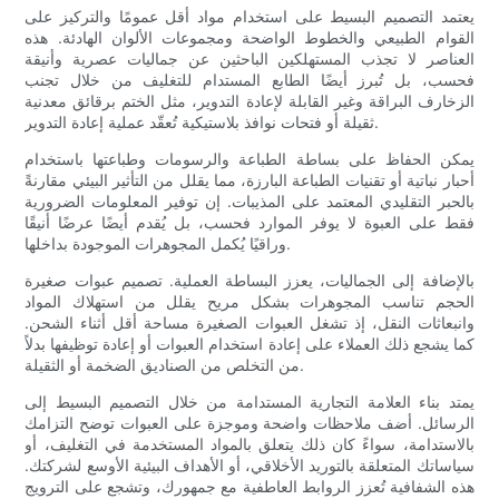
يعتمد التصميم البسيط على استخدام مواد أقل عمومًا والتركيز على
القوام الطبيعي والخطوط الواضحة ومجموعات الألوان الهادئة. هذه
العناصر لا تجذب المستهلكين الباحثين عن جماليات عصرية وأنيقة
فحسب، بل تُبرز أيضًا الطابع المستدام للتغليف من خلال تجنب
الزخارف البراقة وغير القابلة لإعادة التدوير، مثل الختم برقائق معدنية
ثقيلة أو فتحات نوافذ بلاستيكية تُعقّد عملية إعادة التدوير.
يمكن الحفاظ على بساطة الطباعة والرسومات وطباعتها باستخدام
أحبار نباتية أو تقنيات الطباعة البارزة، مما يقلل من التأثير البيئي مقارنةً
بالحبر التقليدي المعتمد على المذيبات. إن توفير المعلومات الضرورية
فقط على العبوة لا يوفر الموارد فحسب، بل يُقدم أيضًا عرضًا أنيقًا
وراقيًا يُكمل المجوهرات الموجودة بداخلها.
بالإضافة إلى الجماليات، يعزز البساطة العملية. تصميم عبوات صغيرة
الحجم تناسب المجوهرات بشكل مريح يقلل من استهلاك المواد
وانبعاثات النقل، إذ تشغل العبوات الصغيرة مساحة أقل أثناء الشحن.
كما يشجع ذلك العملاء على إعادة استخدام العبوات أو إعادة توظيفها بدلاً
من التخلص من الصناديق الضخمة أو الثقيلة.
يمتد بناء العلامة التجارية المستدامة من خلال التصميم البسيط إلى
الرسائل. أضف ملاحظات واضحة وموجزة على العبوات توضح التزامك
بالاستدامة، سواءً كان ذلك يتعلق بالمواد المستخدمة في التغليف، أو
سياساتك المتعلقة بالتوريد الأخلاقي، أو الأهداف البيئية الأوسع لشركتك.
هذه الشفافية تُعزز الروابط العاطفية مع جمهورك، وتشجع على الترويج