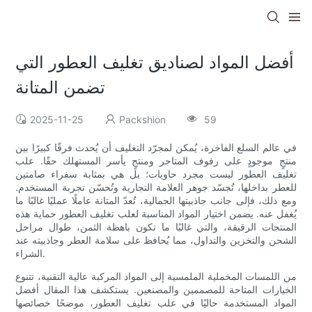
أفضل المواد لصناديق تغليف العطور التي
تضمن المتانة
2025-11-25
Packshion
59
في عالم السلع الفاخرة، يُمكن لمجرّد التغليف أن يُحدث فرقًا كبيرًا بين
منتجٍ موجودٍ على رفوف المتاجر ومنتجٍ يأسر المستهلك حقًا. علب
تغليف العطور ليست مجرد حاويات؛ بل هي بمثابة سفراء صامتين
للعطر بداخلها، تُجسّد جوهر العلامة التجارية وتُحسّن تجربة المستخدم.
ومع ذلك، فإلى جانب جاذبيتها الجمالية، تُعدّ المتانة عاملًا عمليًا غالبًا ما
يُغفل عنه. يضمن اختيار المواد المناسبة لعلب تغليف العطور حماية هذه
المنتجات الرقيقة، والتي غالبًا ما تكون باهظة الثمن، طوال مراحل
الشحن والتخزين والتداول، مما يُحافظ على سلامة العطر وجاذبيته عند
الشراء.
من اللمسات المخملية الملمسية إلى المواد المركبة عالية التقنية، تتنوع
الخيارات المتاحة للمصممين والمصنعين. يستكشف هذا المقال أفضل
المواد المستخدمة حاليًا في علب تغليف العطور، موضحًا خصائصها