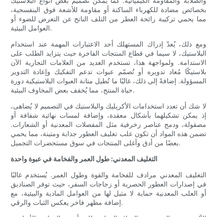
والصلابة والمقاومة الكيميائية. كما يمكن تصميم بعض أنواع البلاستيك
بخصائص مضادة للكهرباء الساكنة أو مقاومة للأشعة فوق البنفسجية،
مما يحمي تركيبة رائحة العطر من التلف الناتج عن التعرض للضوء أو
العوامل البيئية.
ومع ذلك، يُعدّ إدراك المستهلك أحد الاعتبارات المهمة عند استخدام
البلاستيك، لا سيما في قطاع المنتجات الفاخرة حيث يتزايد الطلب على
الاستدامة. ولمواجهة هذا، تستخدم العديد من العلامات التجارية الآن
بلاستيكًا مُعاد تدويره أو تُصمّم عبوات تدعم التفكيك وإعادة التدوير
المسؤولة. إضافةً إلى ذلك، غالبًا ما تُطيل متانة العبوات البلاستيكية دورة
حياة المنتج، مما يُخفف بعض المخاوف البيئية.
لا شك أن تعدد استخدامات الأكريليك والبلاستيك في التصميم لا يُضاهى،
إذ يمكن تشكيلهما بأشكال معقدة، وإضافة لمسات نهائية شفافة أو
مصقولة، ودمج عناصر زخرفية مثل المفصلات المعدنية أو الشعارات.
تضمن هذه المواد أن تكون علب تغليف العطور جذابة ومتينة، مما يحمي
بعضًا من أدق وأغلى المنتجات في سوق مستحضرات التجميل.
التغليف المعدني: طول العمر والفخامة في عبوة واحدة
التغليف المعدني مرادف للفخامة والقوة وطول العمر. يُستخدم غالبًا
في إصدارات العطور الحصرية أو زجاجات السفر، حيث توفر الصناديق
أو العلب المعدنية حماية لا مثيل لها من العوامل المادية والبيئية، مع
إضافة مظهر فاخر يعكس الثبات والرقي.