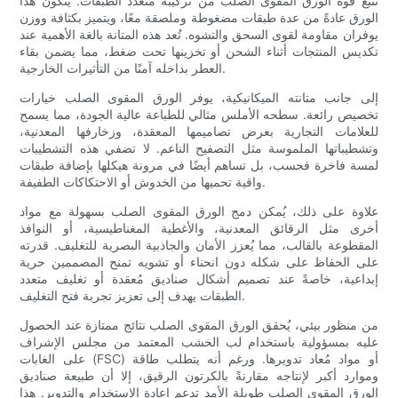
تنبع قوة الورق المقوى الصلب من تركيبه متعدد الطبقات. يتكون هذا
الورق عادةً من عدة طبقات مضغوطة وملصقة معًا، ويتميز بكثافة ووزن
يوفران مقاومة لقوى السحق والتشوه. تُعد هذه المتانة بالغة الأهمية عند
تكديس المنتجات أثناء الشحن أو تخزينها تحت ضغط، مما يضمن بقاء
العطر بداخله آمنًا من التأثيرات الخارجية.
إلى جانب متانته الميكانيكية، يوفر الورق المقوى الصلب خيارات
تخصيص رائعة. سطحه الأملس مثالي للطباعة عالية الجودة، مما يسمح
للعلامات التجارية بعرض تصاميمها المعقدة، وزخارفها المعدنية،
وتشطيباتها الملموسة مثل التصفيح الناعم. لا تضفي هذه التشطيبات
لمسة فاخرة فحسب، بل تساهم أيضًا في مرونة هيكلها بإضافة طبقات
واقية تحميها من الخدوش أو الاحتكاكات الطفيفة.
علاوة على ذلك، يُمكن دمج الورق المقوى الصلب بسهولة مع مواد
أخرى مثل الرقائق المعدنية، والأغطية المغناطيسية، أو النوافذ
المقطوعة بالقالب، مما يُعزز الأمان والجاذبية البصرية للتغليف. قدرته
على الحفاظ على شكله دون انحناء أو تشويه تمنح المصممين حرية
إبداعية، خاصةً عند تصميم أشكال صناديق مُعقدة أو تغليف متعدد
الطبقات يهدف إلى تعزيز تجربة فتح التغليف.
من منظور بيئي، يُحقق الورق المقوى الصلب نتائج ممتازة عند الحصول
عليه بمسؤولية باستخدام لب الخشب المعتمد من مجلس الإشراف
على الغابات (FSC) أو مواد مُعاد تدويرها. ورغم أنه يتطلب طاقة
وموارد أكبر لإنتاجه مقارنةً بالكرتون الرقيق، إلا أن طبيعة صناديق
الورق المقوى الصلب طويلة الأمد تدعم إعادة الاستخدام والتدوير. هذا