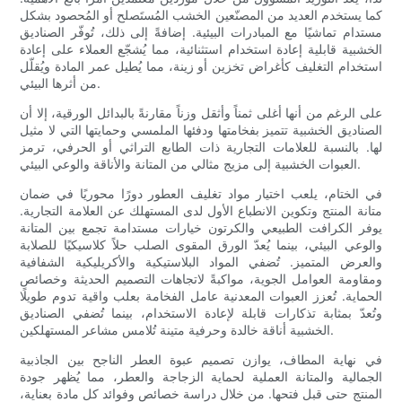
كما يستخدم العديد من المصنّعين الخشب المُستَصلح أو المُحصود بشكل
مستدام تماشيًا مع المبادرات البيئية. إضافةً إلى ذلك، تُوفّر الصناديق
الخشبية قابلية إعادة استخدام استثنائية، مما يُشجّع العملاء على إعادة
استخدام التغليف كأغراض تخزين أو زينة، مما يُطيل عمر المادة ويُقلّل
من أثرها البيئي.
على الرغم من أنها أغلى ثمناً وأثقل وزناً مقارنةً بالبدائل الورقية، إلا أن
الصناديق الخشبية تتميز بفخامتها ودفئها الملمسي وحمايتها التي لا مثيل
لها. بالنسبة للعلامات التجارية ذات الطابع التراثي أو الحرفي، ترمز
العبوات الخشبية إلى مزيج مثالي من المتانة والأناقة والوعي البيئي.
في الختام، يلعب اختيار مواد تغليف العطور دورًا محوريًا في ضمان
متانة المنتج وتكوين الانطباع الأول لدى المستهلك عن العلامة التجارية.
يوفر الكرافت الطبيعي والكرتون خيارات مستدامة تجمع بين المتانة
والوعي البيئي، بينما يُعدّ الورق المقوى الصلب حلاً كلاسيكيًا للصلابة
والعرض المتميز. تُضفي المواد البلاستيكية والأكريليكية الشفافية
ومقاومة العوامل الجوية، مواكبةً لاتجاهات التصميم الحديثة وخصائص
الحماية. تُعزز العبوات المعدنية عامل الفخامة بعلب واقية تدوم طويلًا
وتُعدّ بمثابة تذكارات قابلة لإعادة الاستخدام، بينما تُضفي الصناديق
الخشبية أناقة خالدة وحرفية متينة تُلامس مشاعر المستهلكين.
في نهاية المطاف، يوازن تصميم عبوة العطر الناجح بين الجاذبية
الجمالية والمتانة العملية لحماية الزجاجة والعطر، مما يُظهر جودة
المنتج حتى قبل فتحها. من خلال دراسة خصائص وفوائد كل مادة بعناية،