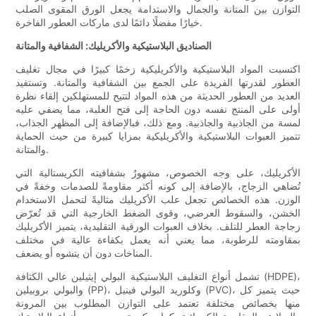
التوازن بين المتانة والجمال والاستدامة يجعل الورق المقوى الصلب
خيارًا مفضلًا دائمًا لدى ماركات العطور الفاخرة.
الصناديق البلاستيكية والأكريليك: الشفافية والمتانة
اكتسبت المواد البلاستيكية والأكريليكية زخمًا كبيرًا في مجال تغليف
العطور لقدرتها الفريدة على الجمع بين الشفافية والمتانة. وتستفيد
العديد من العطور الحديثة من هذه المواد لتتيح للمستهلكين إلقاء نظرة
أولى على المنتج نفسه دون الحاجة إلى فتح العلبة، مما يضفي عليه
لمسة من الجاذبية والجاذبية. ومع ذلك، فبالإضافة إلى المظهر الجذاب،
تتميز العبوات البلاستيكية والأكريليكية بمزايا كبيرة من حيث الحماية
والمتانة.
الأكريليك، على وجه الخصوص، مشهورٌ بشفافيته الكريستالية التي
تُضاهي الزجاج، بالإضافة إلى كونه أكثر مقاومةً للصدمات وخفةً في
الوزن. هذه الخصائص تجعل علب الأكريليك مثاليةً لتحمل الاستخدام
الخشن، والسقوط العرضي، وقوى الضغط الخارجية التي قد تُعرّض
زجاجة العطر للتلف. بخلاف العبوات الورقية التقليدية، يتميز الأكريليك
بمقاومته للرطوبة، مما يعني أنه يعمل بكفاءة عالية في مختلف
المناخات دون أن يتشوه أو يضعف.
تشمل أنواع التغليف البلاستيكية البولي إيثيلين عالي الكثافة (HDPE)،
والبولي بروبيلين (PP)، وكلوريد البولي فينيل (PVC)، حيث يتميز كل
منها بخصائص مختلفة تعتمد على التوازن المطلوب بين المرونة