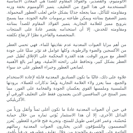
الألومنيوم، والقصدير، والفولاذ المقاوم للصدأ هي المعادن الأساسية
المستخدمة في هذا النوع من التغليف. يتميز الألومنيوم بخفة وزنه
ومقاومته للتآكل، مما يجعله جذابًا بشكل خاص لعلب العطور المحمولة.
يتميز الصفيح بمتانته ويمكن طباعته برسومات عالية الجودة، مما يسمح
بترويج مميز للعلامة التجارية. يتميز الفولاذ المقاوم للصدأ بمتانته
ومقاومته للخدش، إلا أن استخدامه يقتصر عادةً على المنتجات
المتخصصة والفاخرة نظرًا لارتفاع تكلفته.
من أهم مزايا العبوات المعدنية عدم نفاذيتها للماء، فهي تحمي العطر
من الأكسجين والضوء والرطوبة، وكلها عوامل قد تؤثر سلبًا على جودة
العطر مع مرور الوقت. هذه القدرة المحكمة على الإغلاق تُطيل عمر
العطر بشكل كبير، وتحافظ على رائحته الأصلية، وهو أمر بالغ الأهمية
لصانعي العطور وخبراء العطور على حد سواء.
علاوة على ذلك، غالبًا ما تكون الصناديق المعدنية قابلة لإعادة الاستخدام
والجمع، مما يعزز ولاء العلامة التجارية ويُعدّ تذكارات للعملاء. برودتها
الملمسية وملمسها القوي يعكسان الجودة والفخامة على الفور، مما
يميز المنتج عن المنافسين الذين يعتمدون فقط على التغليف الورقي أو
الأكريليكي.
في حين أن العبوات المعدنية عادةً ما تكون أغلى ثمناً وأثقل وزناً من
البدائل الأخرى، إلا أن هذا الاستثمار يُؤتي ثماره من خلال حماية
مُحسّنة، وعمر افتراضي طويل للمنتج، وتجربة فتح فاخرة للعطور. يُعزز
المصممون والمُسوّقون الذين يختارون العبوات المعدنية رسالتهم
القائمة على الحصرية والجودة من خلال تغليف عطورهم حرفياً بأقوى