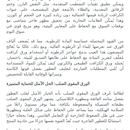
ويمكن تطبيق تقنيات التشطيب المتقدمة، مثل النقش البارز، وختم
الرقائق المعدنية، والطلاء بالأشعة فوق البنفسجية، على عبوات
الكرافت لزيادة قيمتها الجمالية دون زيادة كبيرة في الحجم أو الوزن.
وهذا يُمكّن العلامات التجارية من تحقيق مظهر فاخر يتماشى مع
توقعات السوق مع الحفاظ على المعايير البيئية، وهو مزيج قوي في
سوق اليوم.
من القيود المحتملة حساسية المادة للرطوبة، مما قد يُضعف ألياف
الورق عند تعرضها للماء أو الرطوبة العالية. ومع ذلك، غالبًا ما يُعالج
المصنعون هذا العيب بدمج حواجز الرطوبة أو استخدام ورق كرافت
مُغلّف لتعزيز المتانة مع الحفاظ على طابعها الصديق للبيئة. باختصار،
يُجسّد ورق الكرافت الطبيعي والكرتون كيف يُمكن للمواد المستدامة
أن تُلبي المتطلبات الصارمة لتغليف العطور بفضل قوتها الكامنة
وميزاتها الوقائية القابلة للتخصيص.
الورق المقوى الصلب: الحل الأمثل للحماية المتميزة
لطالما عُرف الورق المقوى الصلب بأنه الخيار الأمثل لعلب العطور
بفضل متانته الفائقة ومظهره الكلاسيكي. يشتهر الورق المقوى الصلب
بطبقاته السميكة والمضغوطة بكثافة، مما يوفر مستوىً رائعًا من
السلامة الهيكلية، مما يساعد على الحفاظ على شكل العلبة ومظهرها
حتى في ظل الضغوط الخارجية أو التعامل القاسي. وهذا يجعله خيارًا
استثنائيًا للعطور الفاخرة حيث تُعدّ العبوة نفسها جزءًا من جاذبية المنتج.