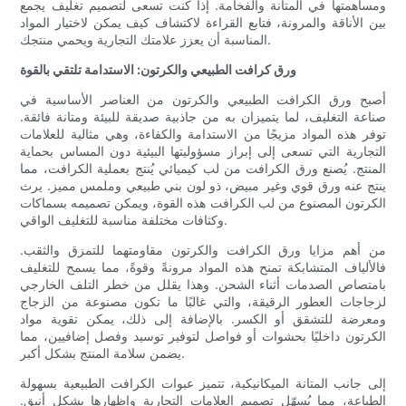
ومساهمتها في المتانة والفخامة. إذا كنت تسعى لتصميم تغليف يجمع
بين الأناقة والمرونة، فتابع القراءة لاكتشاف كيف يمكن لاختيار المواد
المناسبة أن يعزز علامتك التجارية ويحمي منتجك.
ورق كرافت الطبيعي والكرتون: الاستدامة تلتقي بالقوة
أصبح ورق الكرافت الطبيعي والكرتون من العناصر الأساسية في
صناعة التغليف، لما يتميزان به من جاذبية صديقة للبيئة ومتانة فائقة.
توفر هذه المواد مزيجًا من الاستدامة والكفاءة، وهي مثالية للعلامات
التجارية التي تسعى إلى إبراز مسؤوليتها البيئية دون المساس بحماية
المنتج. يُصنع ورق الكرافت من لب كيميائي يُنتج بعملية الكرافت، مما
ينتج عنه ورق قوي وغير مبيض، ذو لون بني طبيعي وملمس مميز. يرث
الكرتون المصنوع من لب الكرافت هذه القوة، ويمكن تصميمه بسماكات
وكثافات مختلفة مناسبة للتغليف الواقي.
من أهم مزايا ورق الكرافت والكرتون مقاومتهما للتمزق والثقب.
فالألياف المتشابكة تمنح هذه المواد مرونةً وقوةً، مما يسمح للتغليف
بامتصاص الصدمات أثناء الشحن. وهذا يقلل من خطر التلف الخارجي
لزجاجات العطور الرقيقة، والتي غالبًا ما تكون مصنوعة من الزجاج
ومعرضة للتشقق أو الكسر. بالإضافة إلى ذلك، يمكن تقوية مواد
الكرتون داخليًا بحشوات أو فواصل لتوفير توسيد وفصل إضافيين، مما
يضمن سلامة المنتج بشكل أكبر.
إلى جانب المتانة الميكانيكية، تتميز عبوات الكرافت الطبيعية بسهولة
الطباعة، مما يُسهّل تصميم العلامات التجارية وإظهارها بشكل أنيق.