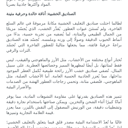
المواد وأكثرها جاذبيةً بصرياً.
الصناديق الخشبية: أناقة خالدة وحرفية متينة
لطالما احتلت صناديق التغليف الخشبية مكانةً مرموقةً في عالم السلع
الفاخرة، ولم تُستثنَ عبوات العطور. يُقدَّر الخشب، الذي يُجسّد مزيجًا
من الجمال الطبيعي والمتانة، لما يُضفيه من تجربة حسية، بدءًا من
أنماط الحبوب الدقيقة وصولًا إلى وزنه وملمسه. تُجسّد هذه الصناديق
براعةً حرفيةً فائقة، مما يجعلها مثاليةً للعطور الفاخرة التي تُجسّد
التراث والرقي.
تُختار أنواع مختلفة من الأخشاب، مثل الأرز والماهوجني والقيقب، ليس
فقط لمتانتها، بل أيضًا لمظهرها المميز وخصائصها العطرية. على سبيل
المثال، تُضفي صناديق خشب الأرز رائحة طبيعية تُكمل العطر الموجود
بداخلها، مما يُعزز الجاذبية الحسية العامة. أما الأخشاب الصلبة، مثل
الماهوجني، فتُضفي متانة، وتحمي زجاجات العطور الهشة من الصدمات
والأضرار البيئية.
تتميز هذه الصناديق بقدرتها على مقاومة التشوهات المادية، مما يوفر
أمانًا كبيرًا أثناء الشحن والتخزين. ويمكن صناعتها باستخدام نجارة دقيقة
وتشطيبات دقيقة، من الورنيش المصقول إلى النقش بالليزر، مما يعزز
قيمة العلامة التجارية وتميزها.
غالبًا ما تُعدّ الاستدامة البيئية مصدر قلق فيما يتعلق بالتغليف الخشبي؛
لذا، يُعدّ التوريد المسؤول من خلال موردين معتمدين أمرًا بالغ الأهمية.