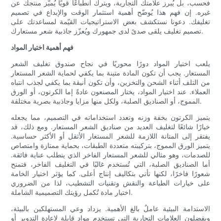
فحسب، بل يُبرز علامتك التجارية، ويترك انطباعًا قويًا يُميّز منتجك عن
غيره. إن فهم هذا يُوضّح أهمية استثمار الوقت والإبداع في تصميم
تغليفك. دعونا نستكشف بعض الاستراتيجيات القيّمة لمساعدتك على
تصميم تغليف يلقى صدىً لدى جمهورك ويُعزّز جاذبية شعر مستعارك.
فهم أهمية اختيار المواد
يلعب اختيار المواد دورًا محوريًا في نجاح صندوق تغليف الشعر
المستعار. يجب أن تكون المادة متينة بما يكفي لحماية الشعر المستعار
من التلف أثناء الشحن والتخزين، وأن تكون أنيقة بما يكفي لجذب انتباه
العملاء. عند اختيار المواد، يختار المصنعون عادةً إما الكرتون، أو الورق
المموج، أو الصناديق الصلبة، ولكل منها مزايا وجاذبية بصرية مختلفة.
يتميز الكرتون بخفة وزنه وتعدد استخداماته في التصميم، مما يجعله
خيارًا شائعًا لتغليف العديد من صناديق الشعر المستعار. ومع ذلك، قد
يفتقر إلى المتانة اللازمة للشعر المستعار الأثقل أو الأكثر حساسية.
يتميز الورق المموج، بتركيبته متعددة الطبقات، بحماية ممتازة وامتصاص
للصدمات، وهو مثالي للشعر المستعار الفاخر الذي يتطلب عناية فائقة.
أما الصناديق الصلبة، التي تُستخدم غالبًا في التغليف الفاخر، فتمنح
شعورًا فاخرًا، لكنها تأتي بتكاليف إنتاج أعلى. كما يؤثر اختيار الخامة
على خيارات الطباعة والنقش وتقنيات التشطيب، لذا من الضروري
اختيار مادة تُكمل رؤيتك التصميمية الشاملة.
الاستدامة البيئية عاملٌ بالغ الأهمية. يزداد وعي المستهلكين بالبيئة،
ويفضلون العلامات التجارية التي تستخدم مواد قابلة لإعادة التدوير أو