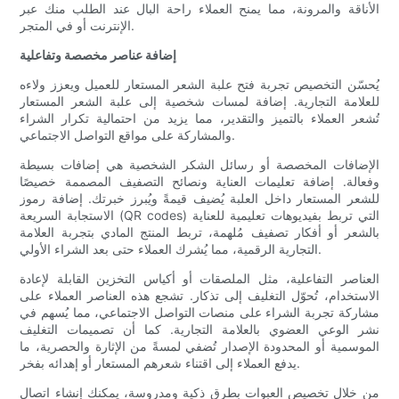
الأناقة والمرونة، مما يمنح العملاء راحة البال عند الطلب منك عبر
الإنترنت أو في المتجر.
إضافة عناصر مخصصة وتفاعلية
يُحسّن التخصيص تجربة فتح علبة الشعر المستعار للعميل ويعزز ولاءه
للعلامة التجارية. إضافة لمسات شخصية إلى علبة الشعر المستعار
تُشعر العملاء بالتميز والتقدير، مما يزيد من احتمالية تكرار الشراء
والمشاركة على مواقع التواصل الاجتماعي.
الإضافات المخصصة أو رسائل الشكر الشخصية هي إضافات بسيطة
وفعالة. إضافة تعليمات العناية ونصائح التصفيف المصممة خصيصًا
للشعر المستعار داخل العلبة يُضيف قيمةً ويُبرز خبرتك. إضافة رموز
الاستجابة السريعة (QR codes) التي تربط بفيديوهات تعليمية للعناية
بالشعر أو أفكار تصفيف مُلهمة، تربط المنتج المادي بتجربة العلامة
التجارية الرقمية، مما يُشرك العملاء حتى بعد الشراء الأولي.
العناصر التفاعلية، مثل الملصقات أو أكياس التخزين القابلة لإعادة
الاستخدام، تُحوّل التغليف إلى تذكار. تشجع هذه العناصر العملاء على
مشاركة تجربة الشراء على منصات التواصل الاجتماعي، مما يُسهم في
نشر الوعي العضوي بالعلامة التجارية. كما أن تصميمات التغليف
الموسمية أو المحدودة الإصدار تُضفي لمسةً من الإثارة والحصرية، ما
يدفع العملاء إلى اقتناء شعرهم المستعار أو إهدائه بفخر.
من خلال تخصيص العبوات بطرق ذكية ومدروسة، يمكنك إنشاء اتصال