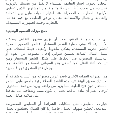
التحلل الحيوي. اختيار التغليف المستدام لا يقلل من بصمتك الكربونية
فحسب، بل يجذب أيضًا شريحةً متنامية من المشترين الذين يُعطون
الأولوية للممارسات الخضراء. عند اختيار المواد، وازن بين التكلفة
والحماية والجمال والاستدامة لضمان توافق التغليف مع قيم علامتك
التجارية وجذبه لجمهورك المستهدف.
دمج ميزات التصميم الوظيفية
إلى جانب جمالية المنتج، يجب أن يؤدي صندوق التغليف وظيفته
الأساسية، ألا وهي حماية الشعر المستعار. عناصر التصميم العملية
تُحسّن تجربة المستخدم بشكل ملحوظ وتُضيف قيمةً لمنتجك. على
سبيل المثال، يُساعد تضمين صواني إدخال مصنوعة من الفوم أو
البلاستيك المصبوب في الحفاظ على شكل الشعر المستعار ومنع
تشابكه أثناء النقل. كما تُضفي هذه الصواني لمسةً من الأناقة، مما
يجعل فتح الصندوق تجربةً مميزة.
من الميزات العملية الأخرى نافذة عرض مصنوعة من أسيتات شفافة أو
بلاستيك صديق للبيئة. تتيح هذه النافذة للعملاء رؤية ملمس ولون الشعر
المستعار دون فتح العلبة، مما يزيد من راحته ويزيد من ثقة المشتري.
يُرجى العلم أن مادة النافذة يجب أن تكون متينة وشفافة، مما يحافظ
على سلامة هيكل العلبة.
خيارات المقابض، مثل سحّابات الشرائط أو المقابض المقصوصة
المدمجة، تُحسّن سهولة الحمل، خاصةً إذا كان العملاء يخططون لحمل