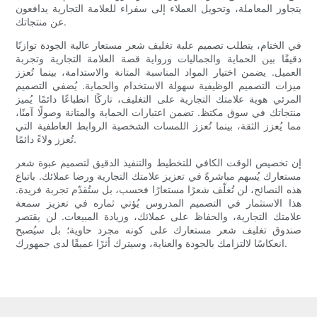
يتجاوز المعاملة، وتحويل العملاء إلى سفراء للعلامة التجارية يدافعون
عن منتجاتك.
في الختام، يتطلب تصميم علبة تغليف شعر مستعار عالية الجودة توازنًا
دقيقًا بين الحماية والجماليات ورواية قصة العلامة التجارية وتجربة
العميل. يضمن اختيار المواد المناسبة المتانة والاستدامة، بينما تُعزز
ميزات التصميم الوظيفية سهولة الاستخدام والحماية. يُضفي التصميم
المرئي هوية علامتك التجارية على التغليف، تاركًا انطباعًا دائمًا يُميز
منتجاتك في سوق مكتظ. تضمن اعتبارات الحماية والمتانة وصولًا آمنًا،
مما يُعزز الثقة، بينما تُعزز اللمسات الشخصية الروابط العاطفية التي
تُعزز ولاءً دائمًا.
إن تخصيص الوقت الكافي للتخطيط والتنفيذ الدقيق لتصميم عبوة شعر
مستعارك يُسهم مباشرةً في تعزيز علامتك التجارية ورضا عملائك. باتباع
هذه النصائح، لن تُغلّف شعرًا مستعارًا فحسب، بل ستُقدّم تجربة فريدة.
هذا الاستثمار في التصميم المدروس يُؤتي ثماره في تعزيز سمعة
علامتك التجارية، والحفاظ على عملائك، وزيادة المبيعات. لن يقتصر
صندوق تغليف شعر مستعارك على كونه مجرد حاوية؛ بل سيُصبح
انعكاسًا لالتزامك بالجودة والعناية، وسيترك أثرًا عميقًا لدى جمهورك.