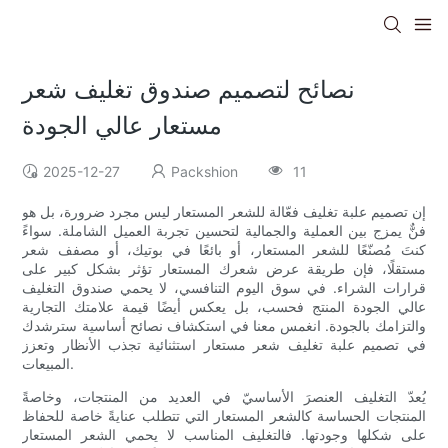
نصائح لتصميم صندوق تغليف شعر
مستعار عالي الجودة
2025-12-27
Packshion
11
إن تصميم علبة تغليف فعّالة للشعر المستعار ليس مجرد ضرورة، بل هو
فنٌّ يمزج بين العملية والجمالية لتحسين تجربة العميل الشاملة. سواءً
كنتَ مُصنّعًا للشعر المستعار، أو بائعًا في بوتيك، أو مصفف شعر
مستقلًا، فإن طريقة عرض شعرك المستعار تؤثر بشكل كبير على
قرارات الشراء. في سوق اليوم التنافسي، لا يحمي صندوق التغليف
عالي الجودة المنتج فحسب، بل يعكس أيضًا قيمة علامتك التجارية
والتزامك بالجودة. انغمس معنا في استكشاف نصائح أساسية سترشدك
في تصميم علبة تغليف شعر مستعار استثنائية تجذب الأنظار وتعزز
المبيعات.
يُعدّ التغليف العنصرَ الأساسيّ في العديد من المنتجات، وخاصةً
المنتجات الحساسة كالشعر المستعار التي تتطلب عنايةً خاصة للحفاظ
على شكلها وجودتها. فالتغليف المناسب لا يحمي الشعر المستعار