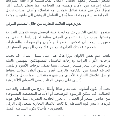
الشعر المستعار معهم. تُضفي الأقفال المغناطيسية أو أربطة الشرائط
طبقة إضافية من الأمان ولمسة من الفخامة، مما يجعل تغليفك أكثر
تميزًا. فكّر في كيفية تفاعل عملائك مع تغليفك، وأضف ميزات تجعل
العملية سلسة وممتعة، مما يُحوّل التعامل الروتيني إلى طقوس ممتعة.
تعزيز هوية العلامة التجارية من خلال التصميم المرئي
صندوق التغليف الخاص بك هو لوحة فنية لتوصيل هوية علامتك التجارية
وقصتها. يجب دراسة التصميم المرئي بعناية لخلق رابط عاطفي مع
جمهورك. يجب أن تعكس الخطوط والألوان والرسومات والشعارات
شخصية علامتك التجارية، مع مراعاة جذب الجمهور المستهدف.
يلعب علم نفس الألوان دورًا هامًا هنا. على سبيل المثال، قد تجذب
درجات الألوان الترابية ودرجات الباستيل المستهلكين المهتمين بالبيئة
والباحثين عن شعر مستعار طبيعي، بينما تضفي درجات الأسود والذهبي
الجريئة لمسةً من الفخامة والرقي. يُعزز تناسق ألوان عبواتك ونقاط
تواصل علامتك التجارية الأخرى من شهرة منتجاتك، مما يجعل منتجك لا
يُنسى على رفوف المتاجر وفي الأسواق الإلكترونية.
يجب أن يكون أسلوب الطباعة واضحًا وأنيقًا، يمزج بين العملية والجاذبية
الجمالية. كما يمكن للرسوم التوضيحية أو الأنماط المخصصة المستوحاة
من عناصر الشعر أو الجمال أن تعزز الجاذبية البصرية، مما يخلق هوية
فريدة. لا تنسَ قوة البساطة إذا كانت علامتك التجارية تسعى إلى الرقي
العصري - فأحيانًا يكون البساطة أفضل.