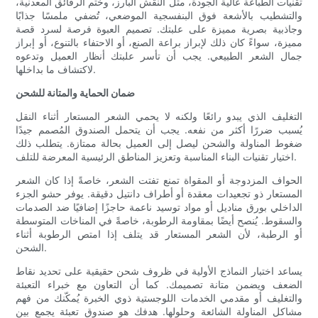
تقنيات الطباعة عالية الجودة، مثل النقش البارز، وختم الرقائق المعدنية،
والتشطيب بالأشعة فوق البنفسجية الموضعي، تُضفي ملمسًا جذابًا
وجاذبية بصرية مميزة على علبتك. تصميم العبوة فرصة لسرد قصة
مميزة، سواءً كان ذلك لإبراز براعة الصنع، أو الاحتفاء بالتنوع، أو إبراز
جمال الشعر الطبيعي. يجب أن تأسر علبتك أنظار العميل وتدعوه
لاكتشاف ما بداخلها.
ضمان الحماية والمتانة للشحن
التغليف الذي يبدو رائعًا ولكنه لا يحمي الشعر المستعار أثناء النقل
يُسبب ضررًا أكثر من نفعه. يجب أن يتحمل الصندوق المُصمم جيدًا
ضغوط المناولة والشحن ليصل إلى العميل بحالة ممتازة. يتطلب ذلك
اختيار تقنيات البناء المناسبة وتعزيز المناطق الرئيسية المعرضة للتلف.
الحواف المزدوجة أو المقواة تمنع تفتت الشعر، خاصةً إذا كان الشعر
المستعار ذو تجعيدات معقدة أو أطراف دانتيل دقيقة. يوفر حشو الجزء
الداخلي بورق مناديل أو مواد توسيد ناعمة حاجزًا إضافيًا ضد الصدمات
والسقوط. يُنصح أيضًا بمقاومة الرطوبة، خاصةً في المناخات المتوسطة
أو الرطبة، لأن الشعر المستعار قد يتلف إذا امتص الرطوبة أثناء
الشحن.
يساعد اختبار النماذج الأولية في ظروف شحن حقيقية على تحديد نقاط
الضعف ويضمن متانة تصميمك. كما أن التعاون مع خبراء التعبئة
والتغليف أو مقدمي الخدمات اللوجستية ذوي الخبرة يُمكّنك من فهم
مشاكل المناولة الشائعة وحلولها. هدفك هو صندوق تعبئة يجمع بين