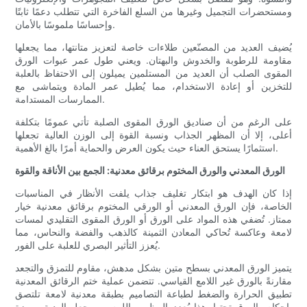
ومستحضرات التجميل وغيرها من السلع الفاخرة التي تتطلب دعمًا ثابتًا
وإحساسًا ملموسًا بالأمان.
يُضيف العديد من المصنّعين طلاءات خاصة لتعزيز متانتها، مما يجعلها
مقاومة للرطوبة والخدوش والبهتان. ويعني طول عمر عبوات الورق
المقوى الصلب أن العديد من المستلمين يميلون إلى الاحتفاظ بالعلبة
للتخزين أو إعادة الاستخدام، مما يُطيل عمر المادة ويتماشى مع
الممارسات المستدامة.
على الرغم من أن صناديق الورق المقوى الصلبة تأتي عمومًا بتكلفة
أعلى، إلا أن المظهر الجذاب ونسبة القوة إلى الوزن العالية تجعلها
استثمارًا يستحق العناء حيث يكون العرض والحماية أمرًا بالغ الأهمية.
الورق المعدني والورق المختوم برقائق معدنية: الجمع بين الأناقة والقوة
إذا كان الهدف هو ابتكار تغليف جذاب يلفت الأنظار في المناسبات
الخاصة، فإن الورق المعدني أو الورقي المختوم برقائق معدنية خيار
ممتاز. تُضفي هذه المواد على الورق أو الورق المقوى التقليدي لمسات
لامعة وعاكسة تُحاكي المعادن الثمينة كالذهب والفضة والنحاس، مما
يُعزز التأثير البصري للعلبة على الفور.
يتميز الورق المعدني بسطح متين بشكل مدهش، مقاوم للتمزق والتجعد
مقارنةً بالورق غير اللامع القياسي. تتضمن عملية ختم الرقائق المعدنية
تطبيق الحرارة والضغط لطباعة التصاميم بطبقة معدنية لامعة تلتصق
بإحكام بالورق تحتها. هذا يُعزز المظهر واللمس، ويجعل الهدية مميزة