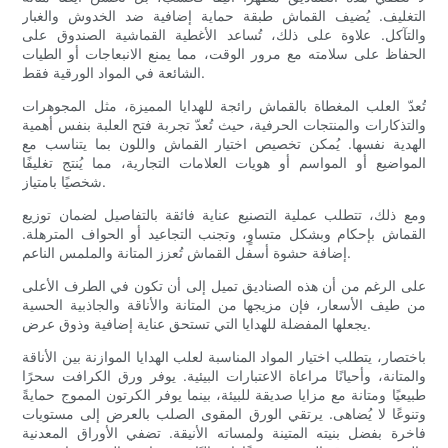
التغليف. يُضيف القماش طبقة حماية إضافية ضد الخدوش والغبار
والتآكل. علاوة على ذلك، تُساعد الأغطية القماشية الصندوق على
الحفاظ على سلامته مع مرور الوقت، مما يمنع الانبعاجات أو الطيات
الشائعة في المواد الورقية فقط.
تُعدّ العلب المغطاة بالقماش رائجة للهدايا المميزة، مثل المجوهرات
والتذكارات والمنتجات الحرفية، حيث تُعدّ تجربة فتح العلبة بنفس أهمية
الهدية نفسها. يُمكن تخصيص اختيار القماش واللون بما يتناسب مع
المواضيع أو المواسم أو هويات العلامات التجارية، مما يُنتج تغليفًا
شخصيًا بامتياز.
ومع ذلك، تتطلب عملية التصنيع عناية فائقة بالتفاصيل لضمان توزيع
القماش بإحكام وبشكل متساوٍ، وتجنب التجاعيد أو الحواف المترهلة.
إضافة حشوة أسفل القماش تُعزز المتانة والملمس الناعم.
على الرغم من أن هذه الصناديق تميل إلى أن تكون في الطرف الأعلى
من طيف الأسعار، فإن مزيجها من المتانة والأناقة والجاذبية الحسية
يجعلها المفضلة للهدايا التي تستحق عناية إضافية وذوق عرض.
باختصار، يتطلب اختيار المواد المناسبة لعلب الهدايا الموازنة بين الأناقة
والمتانة، وأحيانًا مراعاة الاعتبارات البيئية. يوفر ورق الكرافت سحرًا
طبيعيًا ومتانة مع مزايا صديقة للبيئة، بينما يوفر الكرتون المموج حمايةً
وتنوعًا لا يُضاهى. يرتقي الورق المقوى الصلب بالعرض إلى مستويات
فاخرة بفضل بنيته المتينة ولمساته الأنيقة. تضفي الأوراق المعدنية