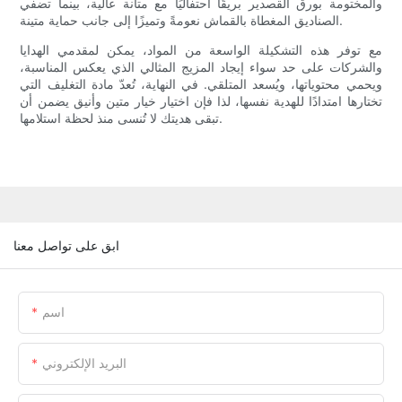
والمختومة بورق القصدير بريقًا احتفاليًا مع متانة عالية، بينما تضفي
الصناديق المغطاة بالقماش نعومةً وتميزًا إلى جانب حماية متينة.
مع توفر هذه التشكيلة الواسعة من المواد، يمكن لمقدمي الهدايا
والشركات على حد سواء إيجاد المزيج المثالي الذي يعكس المناسبة،
ويحمي محتوياتها، ويُسعد المتلقي. في النهاية، تُعدّ مادة التغليف التي
تختارها امتدادًا للهدية نفسها، لذا فإن اختيار خيار متين وأنيق يضمن أن
تبقى هديتك لا تُنسى منذ لحظة استلامها.
ابق على تواصل معنا
اسم
البريد الإلكتروني