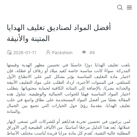
أفضل المواد لصناديق تغليف الهدايا
المتينة والأنيقة
2026-01-11
Packshion
49
يلعب تغليف الهدايا دورًا حاسمًا في تحسين مظهر الهدية وقيمتها
المدركة. سواءً كانت مناسبة خاصة كعيد ميلاد أو زفاف أو عطلة، فإن
اختيار مادة التغليف المناسبة يؤثر بشكل كبير على الانطباع الأول
للمتلقي. في السنوات الأخيرة، ازداد الطلب على مواد التغليف الأنيقة
والجذابة بصريًا، بالإضافة إلى المتانة الكافية لحماية محتوياتها. يتطلب
اختيار المواد المناسبة فهمًا للجوانب الجمالية والوظيفية. تتناول هذه
المقالة بعضًا من أفضل المواد المستخدمة على نطاق واسع في علب
تغليف الهدايا، مقدمةً رؤىً حول الخيارات التي تجمع بين الجمال
والمتانة.
لمن يرغبون في تحسين تجربة هداياهم أو للشركات التي تسعى لإبهار
عملائها، يُعد هذا الدليل مرجعًا أساسيًا. من الألياف الطبيعية إلى الأوراق
المطلية عالية التقنية، تُقدم كل مادة مزايا فريدة تُناسب مختلف الأنماط