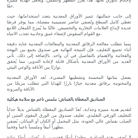
حقًا.
إلى جانب جماليتها، تتميز الأوراق المعدنية بتعدد استخداماتها، حيث
تغطي كامل السطح وتُضفي عناصر تصميمية مفصلة، ​​مما يوفر فرصًا
عديدة لإبداع العلامات التجارية والتخصيص. غالبًا ما يُمزج اللمعان اللامع
مع القوام المنقوش لإضفاء عمق وجاذبية تجذب الانتباه.
بينما تتطلب معالجة الرقائق المعدنية والمعالجات المعدنية عناية دقيقة
أثناء تجميع التغليف، فإن النتيجة النهائية هي صندوق يجمع بين البهجة
والفخامة والاهتمام بالتفاصيل في آن واحد. بالإضافة إلى ذلك، تأتي
العديد من الأوراق المعدنية بأشكال قابلة لإعادة التدوير، مما يُحقق
توازنًا بين الأناقة والوعي البيئي.
بفضل متانتها المحسنة وتشطيبها المضيء، تُعد الأوراق المعدنية
والمختومة برقائق معدنية خيارًا بارزًا للهدايا التي تتطلب مزيجًا من
الأناقة والمرونة.
الصناديق المغطاة بالقماش: ملمس ناعم مع سلامة هيكلية
لتقديم هدية مميزة وجذابة، تُعدّ الصناديق المغطاة بالقماش بديلاً جذاباً
للتغليف الورقي التقليدي. تغليف صندوق من الورق المقوى المتين أو
الصلب بقماش عالي الجودة، مثل المخمل أو الكتان أو الساتان، يُضفي
مظهراً أنيقاً وملمساً ناعماً وفخماً.
لا تُضفي هذه الصناديق مظهرًا أنيقًا فحسب، بل تُحسّن أيضًا متانة