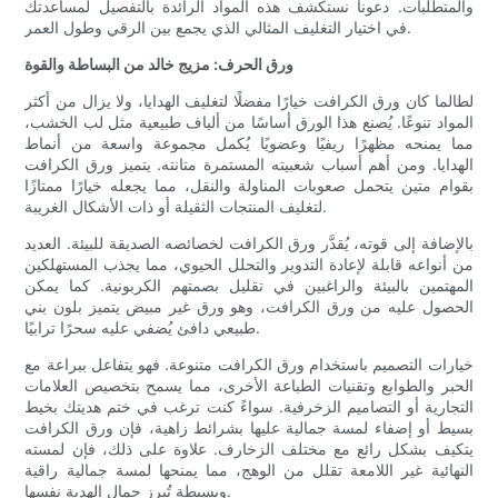
والمتطلبات. دعونا نستكشف هذه المواد الرائدة بالتفصيل لمساعدتك
في اختيار التغليف المثالي الذي يجمع بين الرقي وطول العمر.
ورق الحرف: مزيج خالد من البساطة والقوة
لطالما كان ورق الكرافت خيارًا مفضلًا لتغليف الهدايا، ولا يزال من أكثر
المواد تنوعًا. يُصنع هذا الورق أساسًا من ألياف طبيعية مثل لب الخشب،
مما يمنحه مظهرًا ريفيًا وعضويًا يُكمل مجموعة واسعة من أنماط
الهدايا. ومن أهم أسباب شعبيته المستمرة متانته. يتميز ورق الكرافت
بقوام متين يتحمل صعوبات المناولة والنقل، مما يجعله خيارًا ممتازًا
لتغليف المنتجات الثقيلة أو ذات الأشكال الغريبة.
بالإضافة إلى قوته، يُقدَّر ورق الكرافت لخصائصه الصديقة للبيئة. العديد
من أنواعه قابلة لإعادة التدوير والتحلل الحيوي، مما يجذب المستهلكين
المهتمين بالبيئة والراغبين في تقليل بصمتهم الكربونية. كما يمكن
الحصول عليه من ورق الكرافت، وهو ورق غير مبيض يتميز بلون بني
طبيعي دافئ يُضفي عليه سحرًا ترابيًا.
خيارات التصميم باستخدام ورق الكرافت متنوعة. فهو يتفاعل ببراعة مع
الحبر والطوابع وتقنيات الطباعة الأخرى، مما يسمح بتخصيص العلامات
التجارية أو التصاميم الزخرفية. سواءً كنت ترغب في ختم هديتك بخيط
بسيط أو إضفاء لمسة جمالية عليها بشرائط زاهية، فإن ورق الكرافت
يتكيف بشكل رائع مع مختلف الزخارف. علاوة على ذلك، فإن لمسته
النهائية غير اللامعة تقلل من الوهج، مما يمنحها لمسة جمالية راقية
وبسيطة تُبرز جمال الهدية نفسها.