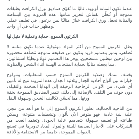
عندما تكون المتانة أولوية، غالبًا ما تُقوّى صناديق ورق الكرافت بطبقات
مموجة أو تُبطّن بقماش لتعزيز متانتها. هذه المرونة بين البساطة
والمتانة تجعل ورق الكرافت خيارًا مثاليًا لمن يرغبون في تغليف عملي
ومظهر جذاب في آنٍ واحد.
الكرتون المموج: حماية وعملية لا مثيل لها
يظل الكرتون المموج من أكثر المواد موثوقيةً عندما تكون متانته لا
تُضاهى. يتميز بتصميم فريد يتكون من صفيحة مموجة مُضلّعة محصورة
بين لوحين مبطنين مسطحين. يوفر هذا التصميم قوةً وتبطينًا استثنائيين،
مما يجعله مثاليًا لحماية المنتجات الهشة أثناء الشحن والمناولة.
يختلف سمك وصلابة الكرتون المموج حسب المتطلبات، وتتراوح
خياراته بين ألواح أحادية الجدار وثلاثية الجدار. هذه المرونة تتيح له تأمين
أي شيء، من الأواني الزجاجية الرقيقة إلى الهدايا الضخمة والثقيلة،
دون خوف من التلف. بالإضافة إلى ذلك، تتميز الصناديق المموجة بخفة
وزنها، مما يُحسّن تكاليف الشحن وسهولة النقل.
من الناحية الجمالية، تطور الكرتون المموج إلى ما هو أبعد من مجرد
علبة بنية عادية. فهو متوفر الآن بألوان وتشطيبات متنوعة، ويمكن
طباعته أو تغليفه بسهولة بتصاميم عالية الجودة. وتعتمد العديد من
الشركات على الأحبار الصديقة للبيئة والمواد المعاد تدويرها في تصنيع
العبوات المموجة، جامعةً بين الاستدامة والأناقة.