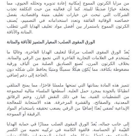
من مزايا الكرتون المموج إمكانية إعادة تدويره وتحلله الحيوي، مما
يجعله خيارًا صديقًا للبيئة. كما أن فعاليته من حيث التكلفة تجذب
الشركات التي تبحث عن خيارات تغليف متينة واقتصادية. بفضل
خصائصه الوقائية الفائقة وتعدد استخداماته في التصميم، يُصنف
الكرتون المموج باستمرار بين أفضل مواد تغليف الهدايا التي تتطلب
المتانة والأناقة.
الورق المقوى الصلب: المعيار المتميز للأناقة والمتانة
يُعدّ الورق المقوى الصلب مرادفًا لتغليف الهدايا الفاخرة، وغالبًا ما
يُستخدم في العلامات التجارية الفاخرة التي تجمع بين الرقي والمتانة.
بخلاف الكرتون المرن، تُصنع الصناديق الصلبة من ألياف ورقية
مضغوطة بكثافة، مما يُكوّن هيكلًا سميكًا ومتينًا يحافظ على شكله دون
الحاجة إلى دعم إضافي.
تتميز هذه المادة بمتانتها التي تمنحها ملمسًا فاخرًا، مما يمنح المتلقي
انطباعًا بالجودة بمجرد حمل العلبة. أسطحها الملساء مثالية لمجموعة
من التشطيبات الفنية، بما في ذلك النقش البارز، وختم الرقائق
المعدنية، والصفائح، والقشرة المزخرفة. هذه الاستجابة للمعالجة
الإبداعية تُضفي بُعدًا إضافيًا من الرقي يصعب تحقيقه باستخدام المواد
الرقيقة أو المموجة.
إلى جانب جماله، يُعدّ الورق المقوى الصلب ممتازًا في حماية الهدايا
القيّمة أو الحساسة. فالقوة الكامنة في تركيبه تحميه من الكسر
والتشوّه. وهو مُفضّل بشكل خاص لتغليف المجوهرات والإلكترونيات