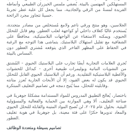
المستهلكين المهتمين بالبيئة. يُضفي ملمس الخيزران الطبيعي وأنماطه
الفريدة لمسةً من الرقي والجاذبية، مما يجعل كل علبة عطر تجربةً
حسيةً تتجاوز مجرد الرائحة.
الجلاسين، وهو منتج ورقي ناعم ولامع مُستخلص من مصادر متجددة،
يُستخدم غالبًا كغلاف داخلي أو كواجهة لعلب العطور. وهو قابل للتحلل
الحيوي، ويمكنه الاستغناء عن الواجهات البلاستيكية، محافظًا على
الشفافية مع تقليل استهلاك البلاستيك. يتماشى هذا التوجه مع الرغبة
في الحفاظ على المظهر الفاخر الذي يتوقعه مُشتري العطور دون
المساس بالبيئة.
تُجري العلامات التجارية أيضًا تجارب على البلاستيك الحيوي - المُشتق
من النشويات النباتية وبوليمرات طبيعية أخرى - كبدائل للحشوات
والأغطية البلاستيكية التقليدية. ورغم أن البلاستيك الحيوي القابل للتحلل
الحيوي قد يكون له بعض القيود، إلا أن الأبحاث الجارية تُعزز متانته
وقابليته للتحلل، مما يُتيح دمجه في تصاميم التغليف المبتكرة.
باختصار، يُعالج التطبيق المدروس للمواد المستدامة مشكلةً جوهريةً في
صناعة التغليف، ألا وهي الموازنة بين الحماية والفعالية والمسؤولية
البيئية. بحلول عام ٢٠٢٥، لن تُصبح المواد المتينة والقابلة للتحلل الحيوي
والمعاد تدويرها حكرًا على فئة معينة، بل جوهريةً في هوية تغليف
العطور.
تصاميم بسيطة ومتعددة الوظائف