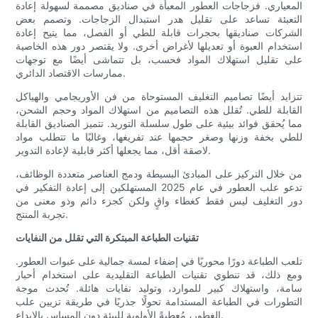
المعياري. فزجاجات العطور المعبأة في صناديق مصممة لسهولة إعادة
التعبئة تساعد على تقليل هدر استبدال الزجاجات. وتصمم بعض
الشركات صناديقها بحجرات قابلة للطي أو الفصل، مما يتيح إعادة
استخدام العبوة أو تعديلها لأغراض أخرى. ولا يقتصر دور هذه الخاصية
على تقليل استهلاك المواد فحسب، بل تتماشى أيضًا مع توجهات
ممارسات الاقتصاد الدائري.
تتزايد أيضًا تصاميم التغليف المستوحاة من فن الأوريجامي والهياكل
القابلة للطي. تُقلل هذه التصاميم من استهلاك المواد وحجم الشحن،
مما يُحقق فوائد بيئية على طول سلسلة التوريد. تتميز الصناديق القابلة
للطي بخفة وزنها وصغر حجمها عند تفريغها، وغالبًا ما تتطلب مواد
لاصقة أقل، مما يجعلها أكثر قابلية لإعادة التدوير.
من خلال التركيز على المبادئ البسيطة ودمج العناصر متعددة الوظائف،
تدعو علب العطور في عام 2025 المستهلكين إلى إعادة التفكير في
دور التغليف ليس فقط كغطاء واقٍ ولكن كجزء دائم وذو معنى من
تجربة المنتج.
تقنيات الطباعة المبتكرة التي تقلل من النفايات
تلعب الطباعة دورًا محوريًا في إضفاء لمسة جمالية على عبوات العطور.
ومع ذلك، قد تنطوي تقنيات الطباعة التقليدية على استخدام أحبار
سامة، واستهلاك كبير للموارد، وتوليد نفايات هائلة. تُحدث موجة
التطورات في الطباعة المستدامة تحولًا جذريًا في طريقة تزيين علب
العطور، مُعطيةً الأولوية للبيئة دون المساس بالإبداع.