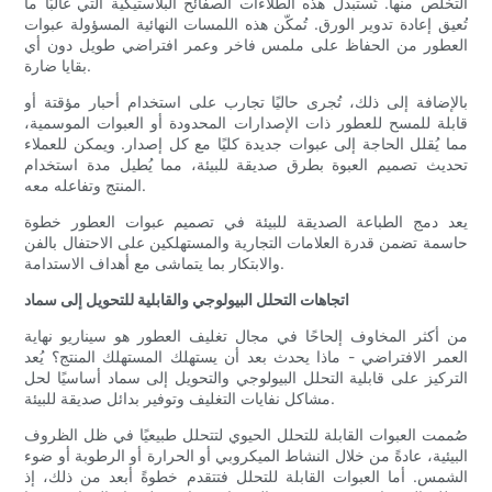
التخلص منها. تُستبدل هذه الطلاءات الصفائح البلاستيكية التي غالبًا ما
تُعيق إعادة تدوير الورق. تُمكّن هذه اللمسات النهائية المسؤولة عبوات
العطور من الحفاظ على ملمس فاخر وعمر افتراضي طويل دون أي
بقايا ضارة.
بالإضافة إلى ذلك، تُجرى حاليًا تجارب على استخدام أحبار مؤقتة أو
قابلة للمسح للعطور ذات الإصدارات المحدودة أو العبوات الموسمية،
مما يُقلل الحاجة إلى عبوات جديدة كليًا مع كل إصدار. ويمكن للعملاء
تحديث تصميم العبوة بطرق صديقة للبيئة، مما يُطيل مدة استخدام
المنتج وتفاعله معه.
يعد دمج الطباعة الصديقة للبيئة في تصميم عبوات العطور خطوة
حاسمة تضمن قدرة العلامات التجارية والمستهلكين على الاحتفال بالفن
والابتكار بما يتماشى مع أهداف الاستدامة.
اتجاهات التحلل البيولوجي والقابلية للتحويل إلى سماد
من أكثر المخاوف إلحاحًا في مجال تغليف العطور هو سيناريو نهاية
العمر الافتراضي - ماذا يحدث بعد أن يستهلك المستهلك المنتج؟ يُعد
التركيز على قابلية التحلل البيولوجي والتحويل إلى سماد أساسيًا لحل
مشاكل نفايات التغليف وتوفير بدائل صديقة للبيئة.
صُممت العبوات القابلة للتحلل الحيوي لتتحلل طبيعيًا في ظل الظروف
البيئية، عادةً من خلال النشاط الميكروبي أو الحرارة أو الرطوبة أو ضوء
الشمس. أما العبوات القابلة للتحلل فتتقدم خطوةً أبعد من ذلك، إذ