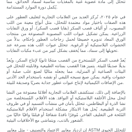
تتحلل إلى مادة عضوية غنية بالمغذيات مناسبة لسماد الحدائق، مما
يُكمل دورة الموارد المستدامة.
في عام ٢٠٢٥، تُركز العديد من العلامات التجارية لتغليف العطور على
هذه الصفات باختيار مواد معتمدة للتحلل، مثل أنواع معينة من اللب
المصبوب، أو ألياف قصب السكر (بقايا قصب السكر)، أو ورق النفايات
الزراعية. يمكن تشكيل عبوات اللب المصبوبة المصنوعة من منتجات
الورق المعاد تدويره خصيصًا لحمل زجاجات العطور بإحكام، بدلاً من
الحشوات البلاستيكية أو الرغوية. تتحلل عبوات اللب هذه بسرعة عند
تحويلها إلى سماد، مما يُخفف بشكل كبير من عبء مكبات النفايات.
يُعدّ قصب السكر المُستخرج من القصب منتجًا ثانويًا لإنتاج السكر، ويُعدّ
بديلًا صديقًا للبيئة. يتميز هذا القصب بمتانته الطبيعية وقابليته للتحلل في
البيئات الصناعية أو المنزلية، مما يجعله مثاليًا لصنع علب صلبة أو
حشوات واقية. يمكن صبغ نسيجه الليفي أو نقشه باستخدام الحد الأدنى
من الإضافات الكيميائية لإنتاج عبوات عطور جذابة بصريًا وصديقة للبيئة.
بالإضافة إلى ذلك، تستكشف العلامات التجارية أفلامًا مصنوعة من النشا
لتحل محل الأغلفة البلاستيكية أو النوافذ. هذه الأفلام، المُستخلصة من
نشا الذرة أو البطاطس، تتحلل بأمان في منشآت التسميد أو في ظروف
التربة الطبيعية. يُحل هذا الابتكار مشكلة استخدام الأفلام البلاستيكية
المُلحة في التغليف الفاخر، مُوفرًا نافذةً شفافةً أو فيلمًا واقيًا خاليًا من
الشعور بالذنب، ويتماشى مع الأخلاقيات البيئية.
إن ازدياد معايير الاعتماد والتصنيف - مثل معايير ASTM للتحلل الحيوي