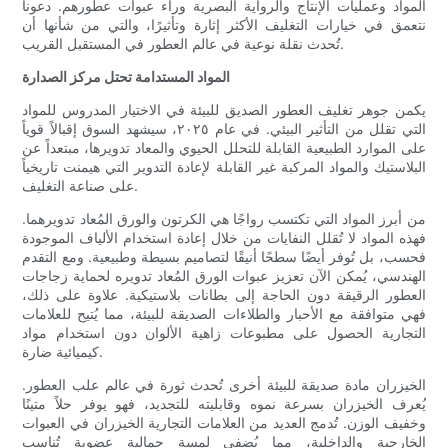
المواد وعمليات الإنتاج والرواية البصرية وراء عبوات عطورهم. دعونا
نتعمق في خيارات التغليف الأكثر إثارة وتأثيرًا، والتي من شأنها أن
تُحدث نقلة نوعية في عالم العطور في المستقبل القريب.
المواد المستدامة تحتل مركز الصدارة
يكمن جوهر تغليف العطور الصديق للبيئة في الاختيار المدروس للمواد
التي تقلل من التأثير البيئي. في عام ٢٠٢٥، سيشهد السوق إقبالاً قوياً
على الموارد الطبيعية القابلة للتحلل الحيوي والمعاد تدويرها، مبتعداً عن
البلاستيك والمواد المركبة غير القابلة لإعادة التدوير التي هيمنت تاريخياً
على صناعة التغليف.
من أبرز المواد التي تكتسب رواجًا هي الكرتون والورق المُعاد تدويرهما.
فهذه المواد لا تُقلل النفايات من خلال إعادة استخدام الألياف الموجودة
فحسب، بل تُوفر أيضًا سطحًا أنيقًا لتصاميم بسيطة وطبيعية. ومع التقدم
الهندسي، يُمكن الآن تعزيز عبوات الورق المُعاد تدويره لحماية زجاجات
العطور الرقيقة دون الحاجة إلى بطانات بلاستيكية. علاوة على ذلك،
فهي متوافقة مع الأحبار والطلاءات الصديقة للبيئة، مما يُتيح للعلامات
التجارية الحصول على مطبوعات زاهية الألوان دون استخدام مواد
كيميائية ضارة.
الخيزران مادة صديقة للبيئة أخرى تُحدث ثورة في عالم علب العطور.
يُعرف الخيزران بسرعة نموه وقابليته للتجديد، فهو يوفر حلاً متينًا
وخفيف الوزن. تُدمج العديد من العلامات التجارية الخيزران في العبوات
الخارجية والداخلية، مما يُضفي لمسة جمالية عضوية تُناسب