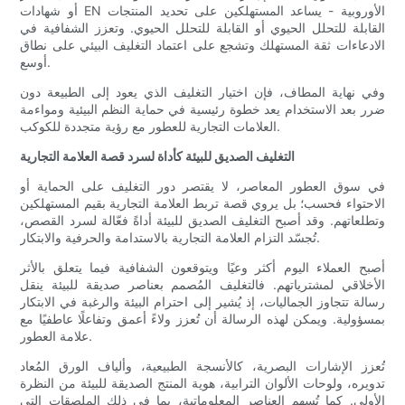
أو شهادات EN الأوروبية - يساعد المستهلكين على تحديد المنتجات
القابلة للتحلل الحيوي أو القابلة للتحلل الحيوي. وتعزز الشفافية في
الادعاءات ثقة المستهلك وتشجع على اعتماد التغليف البيئي على نطاق
أوسع.
وفي نهاية المطاف، فإن اختيار التغليف الذي يعود إلى الطبيعة دون
ضرر بعد الاستخدام يعد خطوة رئيسية في حماية النظم البيئية ومواءمة
العلامات التجارية للعطور مع رؤية متجددة للكوكب.
التغليف الصديق للبيئة كأداة لسرد قصة العلامة التجارية
في سوق العطور المعاصر، لا يقتصر دور التغليف على الحماية أو
الاحتواء فحسب؛ بل يروي قصة تربط العلامة التجارية بقيم المستهلكين
وتطلعاتهم. وقد أصبح التغليف الصديق للبيئة أداةً فعّالة لسرد القصص،
تُجسّد التزام العلامة التجارية بالاستدامة والحرفية والابتكار.
أصبح العملاء اليوم أكثر وعيًا ويتوقعون الشفافية فيما يتعلق بالأثر
الأخلاقي لمشترياتهم. فالتغليف المُصمم بعناصر صديقة للبيئة ينقل
رسالة تتجاوز الجماليات، إذ يُشير إلى احترام البيئة والرغبة في الابتكار
بمسؤولية. ويمكن لهذه الرسالة أن تُعزز ولاءً أعمق وتفاعلًا عاطفيًا مع
علامة العطور.
تُعزز الإشارات البصرية، كالأنسجة الطبيعية، وألياف الورق المُعاد
تدويره، ولوحات الألوان الترابية، هوية المنتج الصديقة للبيئة من النظرة
الأولى. كما تُسهم العناصر المعلوماتية، بما في ذلك الملصقات التي