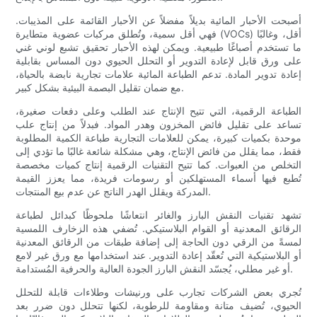
أصبحت الأحبار المائية بديلاً مفضلاً عن الأحبار القائمة على المذيبات.
فهي أقل سمية، وتُطلق مركبات عضوية متطايرة (VOCs) أقل، وغالبًا
ما تستخدم أصباغًا طبيعية. ويمكن لهذه الأحبار تحقيق تشبع لوني غني
على ورق قابل لإعادة التدوير أو التحلل الحيوي دون المساس بقابلية
إعادة تدوير المادة. تدعم الطباعة المائية علامات تجارية نابضة بالحياة،
مع ضمان تقليل البصمة البيئية بشكل كبير.
الطباعة الرقمية، التي تتيح الإنتاج عند الطلب وعلى دفعات صغيرة،
تساعد على تقليل فائض المخزون وهدر المواد. فبدلاً من إنتاج علب
موحدة بكميات كبيرة، يمكن للعلامات التجارية طباعة الكمية المطلوبة
فقط، مما يقلل من فائض الإنتاج، وهي مشكلة شائعة غالبًا ما تؤدي إلى
التخلص من العبوات. كما تتيح التقنيات الرقمية إنتاج كميات مخصصة
تُطبع فيها أسماء المستهلكين أو رسومات فريدة، مما يعزز القيمة
المدركة ويقلل الهدر الناتج عن عدم بيع المنتجات.
تشهد تقنيات النقش البارز والغائر انتعاشًا ملحوظًا كبدائل لطباعة
الرقائق المعدنية أو القوام البلاستيكي. تُضفي هذه الزخارف اللمسية
لمسةً من الرقي دون الحاجة إلى إضافة طبقات من الرقائق المعدنية
أو البلاستيكية التي تُعقّد إعادة التدوير. عند استخدامها مع ورق غير لامع
أو غير مطلي، يُجسّد النقش البارز الجودة العالية والحرفية المُستدامة.
تُجري بعض الشركات تجارب على ورنيشات وطلاءات قابلة للتحلل
الحيوي، تُضيف متانة ومقاومة للرطوبة، لكنها تتحلل دون ضرر بعد