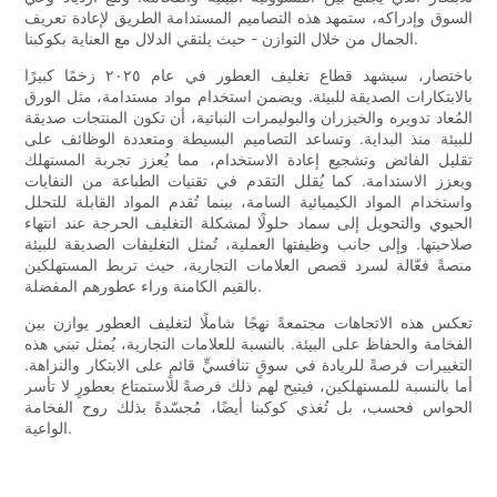
السوق وإدراكه، ستمهد هذه التصاميم المستدامة الطريق لإعادة تعريف
الجمال من خلال التوازن - حيث يلتقي الدلال مع العناية بكوكبنا.
باختصار، سيشهد قطاع تغليف العطور في عام ٢٠٢٥ زخمًا كبيرًا
بالابتكارات الصديقة للبيئة. ويضمن استخدام مواد مستدامة، مثل الورق
المُعاد تدويره والخيزران والبوليمرات النباتية، أن تكون المنتجات صديقة
للبيئة منذ البداية. وتساعد التصاميم البسيطة ومتعددة الوظائف على
تقليل الفائض وتشجيع إعادة الاستخدام، مما يُعزز تجربة المستهلك
ويعزز الاستدامة. كما يُقلل التقدم في تقنيات الطباعة من النفايات
واستخدام المواد الكيميائية السامة، بينما تُقدم المواد القابلة للتحلل
الحيوي والتحويل إلى سماد حلولًا لمشكلة التغليف الحرجة عند انتهاء
صلاحيتها. وإلى جانب وظيفتها العملية، تُمثل التغليفات الصديقة للبيئة
منصةً فعّالة لسرد قصص العلامات التجارية، حيث تربط المستهلكين
بالقيم الكامنة وراء عطورهم المفضلة.
تعكس هذه الاتجاهات مجتمعةً نهجًا شاملًا لتغليف العطور يوازن بين
الفخامة والحفاظ على البيئة. بالنسبة للعلامات التجارية، يُمثل تبني هذه
التغييرات فرصةً للريادة في سوقٍ تنافسيٍّ قائمٍ على الابتكار والنزاهة.
أما بالنسبة للمستهلكين، فيتيح لهم ذلك فرصةً للاستمتاع بعطورٍ لا تأسر
الحواس فحسب، بل تُغذي كوكبنا أيضًا، مُجسّدةً بذلك روح الفخامة
الواعية.