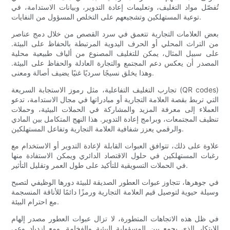
تُفصّل مواد التغليف، وتعليمات إعادة التدوير، وبيانات الاستدامة، في
توعية المستهلكين وتشجيعهم على التخلص المسؤول من النفايات.
بعض العلامات التجارية تتعمق في سرد ​​القصص من خلال دمج عناصر
من التراث المحلي أو الحرف اليدوية المرتبطة بالحفاظ على البيئة.
على سبيل المثال، يمكن للتغليف المصنوع من ألياف طبيعية محلية
المصدر أن يعكس دعم المجتمع والتجارة العادلة والحفاظ على البيئة.
وهذا يخلق نسيجًا سرديًا غنيًا يضيف أصالة ومعنى.
تجارب التغليف التفاعلية، مثل رموز الاستجابة السريعة (QR codes)
التي تربط بقصة العلامة التجارية أو مبادراتها في مجال الاستدامة، تدعو
العملاء إلى معرفة المزيد والمشاركة في الحملات البيئية، وحملات
تنظيف المجتمعات، وبرامج إعادة التدوير. هذا النهج المتكامل بين المادي
والرقمي يعزز شفافية العلامة التجارية وتفاعل المستهلكين.
علاوة على ذلك، تتوافق العبوات القابلة لإعادة التدوير أو الاستخدام مع
رغبات المستهلكين في حلول الاقتصاد الدائري ويمكن الاستفادة منها
في الحملات التسويقية للتأكيد على طول العمر وتقليل التأثير.
في جوهرها، تتجاوز عبوات العطور الصديقة للبيئة دورها الوظيفي لتصبح
وسيلة حيوية لتوصيل قيم العلامة التجارية ورمزًا دائمًا للأناقة المنسجمة
مع احترام البيئة.
في ظل هذه الاتجاهات المتطورة، لا تزال عبوات العطور مصدر إلهام
للابتكار الذي يجمع بين المسؤولية البيئية والفخامة. ومع ازدياد وعي