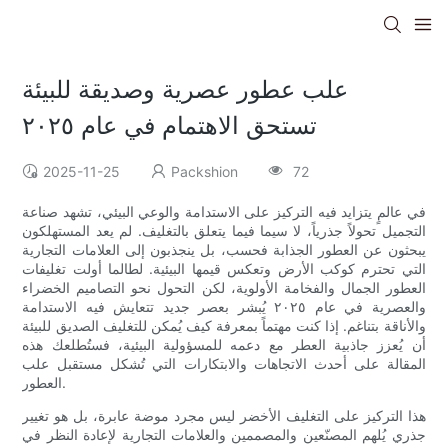
علب عطور عصرية وصديقة للبيئة
تستحق الاهتمام في عام ٢٠٢٥
2025-11-25
Packshion
72
في عالمٍ يتزايد فيه التركيز على الاستدامة والوعي البيئي، تشهد صناعة
التجميل تحولاً جذرياً، لا سيما فيما يتعلق بالتغليف. لم يعد المستهلكون
يبحثون عن العطور الجذابة فحسب، بل ينجذبون إلى العلامات التجارية
التي تحترم كوكب الأرض وتعكس قيمها البيئية. لطالما أولت تغليفات
العطور الجمال والفخامة الأولوية، لكن التحول نحو التصاميم الخضراء
والعصرية في عام ٢٠٢٥ يُبشر بعصر جديد تتعايش فيه الاستدامة
والأناقة بتناغم. إذا كنت مهتماً بمعرفة كيف يُمكن للتغليف الصديق للبيئة
أن يُعزز جاذبية العطر مع دعمه للمسؤولية البيئية، فستُطلعك هذه
المقالة على أحدث الاتجاهات والابتكارات التي تُشكل مستقبل علب
العطور.
هذا التركيز على التغليف الأخضر ليس مجرد موضة عابرة، بل هو تغيير
جذري يُلهم المصنّعين والمصممين والعلامات التجارية لإعادة النظر في