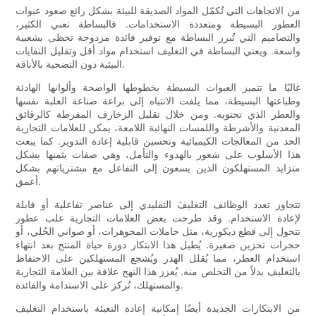
من الاتجاهات التي تُكمّل المواد الصديقة للبيئة بشكل رائع صعود عبوات
العطور البسيطة ومتعددة الاستخدامات. فالبساطة تعني الكثير،
والتصاميم التي تُبرز البساطة مع توفير فائدة مزدوجة تحظى بشعبية
واسعة. ويعني البساطة في التغليف استخدام مواد أقل وتقليل النفايات
البيئية دون التضحية بالأناقة.
غالبًا ما تتميز العبوات البسيطة بخطوطها الواضحة وألوانها الهادئة
وطباعتها البسيطة، مما يلفت الانتباه إلى براعة صناعة العلبة نفسها
والعطر الذي تحتويه. ومن خلال تقليل الزخارف المفرطة كالرقائق
المعدنية والأشرطة واللمسات النهائية اللامعة، يمكن للعلامات التجارية
الحد من المعالجات الكيميائية وتحسين قابلية إعادة التدوير. كما يبعث
هذا الأسلوب على شعور بالهدوء والتأمل، وهي صفات يثمنها بشكل
متزايد المستهلكون الذين يسعون إلى التفاعل مع مشترياتهم بشكل
أعمق.
تتجاوز تعدد الوظائف التغليفَ التقليدي إلى عناصر تفاعلية أو قابلة
لإعادة الاستخدام. وقد طرحت بعض العلامات التجارية علب عطور
تتحول إلى قطع ديكورية، مثل حاملات المجوهرات، أو صواني الحُلي، أو
حجرات تخزين صغيرة. يُطيل هذا الابتكار دورة حياة المنتج بعد انتهاء
استخدام العطر، مما يُقلل الهدر ويُشجع المستهلكين على الاحتفاظ
بالتغليف بدلاً من التخلص منه. يُعزز هذا النهج علاقة بين العلامة التجارية
والمستهلك، تُركز على الاستدامة والفائدة.
من الابتكارات الجديدة أيضًا إمكانية إعادة التعبئة باستخدام التغليف