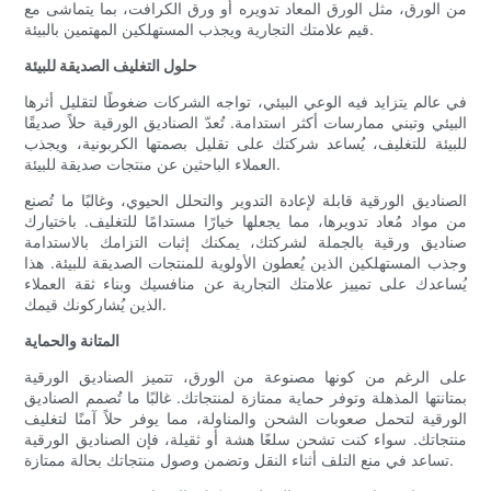
من الورق، مثل الورق المعاد تدويره أو ورق الكرافت، بما يتماشى مع
قيم علامتك التجارية ويجذب المستهلكين المهتمين بالبيئة.
حلول التغليف الصديقة للبيئة
في عالم يتزايد فيه الوعي البيئي، تواجه الشركات ضغوطًا لتقليل أثرها
البيئي وتبني ممارسات أكثر استدامة. تُعدّ الصناديق الورقية حلاً صديقًا
للبيئة للتغليف، يُساعد شركتك على تقليل بصمتها الكربونية، ويجذب
العملاء الباحثين عن منتجات صديقة للبيئة.
الصناديق الورقية قابلة لإعادة التدوير والتحلل الحيوي، وغالبًا ما تُصنع
من مواد مُعاد تدويرها، مما يجعلها خيارًا مستدامًا للتغليف. باختيارك
صناديق ورقية بالجملة لشركتك، يمكنك إثبات التزامك بالاستدامة
وجذب المستهلكين الذين يُعطون الأولوية للمنتجات الصديقة للبيئة. هذا
يُساعدك على تمييز علامتك التجارية عن منافسيك وبناء ثقة العملاء
الذين يُشاركونك قيمك.
المتانة والحماية
على الرغم من كونها مصنوعة من الورق، تتميز الصناديق الورقية
بمتانتها المذهلة وتوفر حماية ممتازة لمنتجاتك. غالبًا ما تُصمم الصناديق
الورقية لتحمل صعوبات الشحن والمناولة، مما يوفر حلاً آمنًا لتغليف
منتجاتك. سواء كنت تشحن سلعًا هشة أو ثقيلة، فإن الصناديق الورقية
تساعد في منع التلف أثناء النقل وتضمن وصول منتجاتك بحالة ممتازة.