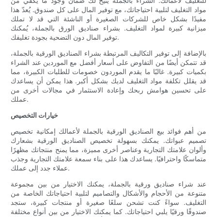
للتغليف لأعمالك. الشراء بالجملة يُتيح لك ضمان وجود ما يكفي من
مواد التغليف لتلبية احتياجاتك، مع توفير المال على كل صندوق. يُعدّ هذا
مفيدًا بشكل خاص للشركات الصغيرة أو الناشئة التي قد لا تملك
ميزانية كبيرة لمواد التغليف. بشراء صناديق الورق بالجملة، يُمكنك
توفير المال دون التضحية بجودة تغليفك.
بالإضافة إلى توفير التكاليف المرتبطة بشراء الصناديق الورقية بالجملة،
قد تتمكن أيضًا من التفاوض على أسعار أفضل مع الموردين عند الشراء
بكميات كبيرة. غالبًا ما يقدم الموردون خصومات للطلبات الكبيرة، مما
قد يقلل تكلفة مواد التغليف لديك بشكل أكبر. هذا يمكن أن يساعدك
على تحسين هوامش ربحك وإعادة الاستثمار في مجالات أخرى من
عملك.
خيارات التخصيص
من أهم فوائد بيع الصناديق الورقية بالجملة لأعمالك إمكانية تخصيص
تصميم عبواتك. يمكنك بسهولة تخصيص الصناديق الورقية بشعارك
وألوان علامتك التجارية وعناصر أخرى مميزة، مما يمنح منتجاتك مظهرًا
متماسكًا واحترافيًا. يساعدك هذا على بناء سمعة علامتك التجارية وجذب
عملاء جدد إلى عملك.
عند شراء صناديق ورقية بالجملة، يمكنك الاختيار من بين مجموعة
متنوعة من الأحجام والأشكال والتصاميم لتلبية احتياجاتك الخاصة من
التغليف. سواءً كنت تشحن سلعًا صغيرة أو منتجات كبيرة، ستجد
صندوقًا ورقيًا يلبي احتياجاتك. كما يمكنك الاختيار من بين أنواع مختلفة