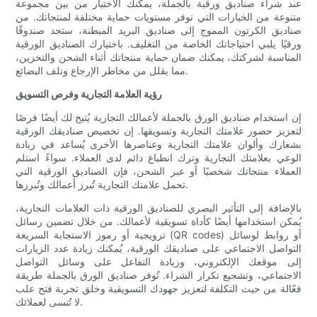
عند شراء صناديق ورقية بالجملة، يمكنك الاختيار من بين مجموعة
متنوعة من الخيارات التي توفر مستويات حماية مختلفة لمنتجاتك. من
صناديق الكرتون المموج إلى صناديق البريد المبطنة، ستجد صندوقًا
ورقيًا يلبي احتياجاتك الخاصة من التغليف. باختيارك الصناديق الورقية
المناسبة لشركتك، يمكنك ضمان حماية منتجاتك أثناء الشحن والتخزين،
مما يقلل من مخاطر الإرجاع وتلف البضائع.
رؤية العلامة التجارية وفرص التسويق
إن استخدام صناديق الورق بالجملة لأعمالك التجارية يُتيح لك أيضًا فرصًا
لتعزيز حضور علامتك التجارية وتسويقها. إن تخصيص صناديقك الورقية
بشعارك وألوان علامتك التجارية وعناصرها الأخرى يُساعد في زيادة
الوعي بعلامتك التجارية وترك انطباع دائم لدى العملاء. سواءً استلم
العملاء منتجاتك شخصيًا أو عبر الشحن، فإن الصناديق الورقية التي
تحمل علامتك التجارية تُبرز أعمالك وتُبرزها.
بالإضافة إلى التأثير البصري للصناديق الورقية ذات العلامات التجارية،
يُمكن استخدامها أيضًا كأداة تسويقية لأعمالك. من خلال تضمين رسائل
ترويجية أو رموز الاستجابة السريعة (QR codes) أو روابط لوسائل
التواصل الاجتماعي على صناديقك الورقية، يُمكنك زيادة عدد الزيارات
إلى موقعك الإلكتروني، وزيادة التفاعل على وسائل التواصل
الاجتماعي، وتشجيع تكرار الشراء. تُوفر صناديق الورق بالجملة طريقة
فعّالة من حيث التكلفة لتعزيز جهودك التسويقية وخلق تجربة فتح علب
لا تُنسى لعملائك.