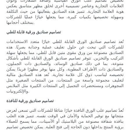
تخصيص تصاميم علب الورق القياسية بإضافة الشعارات وألوان
العلامات التجارية وعناصر تصميمية أخرى لخلق مظهر متناسق يعكس
هوية العلامة التجارية. تتميز هذه الصناديق بفعاليتها من حيث التكلفة
وسهولة تخصيصها بكميات كبيرة، مما يجعلها خيارًا عمليًا للشركات
بمختلف أحجامها.
تصاميم صناديق ورقية قابلة للطي
تُعد تصاميم صناديق الورق القابلة للطي خيارًا متعدد الاستخدامات
للشركات التي تبحث عن حلول تغليف عملية وجذابة بصريًا. هذه
الصناديق مصنوعة من ورق مقوى متين قابل للطي، مما يجعلها سهلة
التركيب والتخزين. تتوفر تصاميم صناديق الورق القابلة للطي بأشكال
متنوعة، بما في ذلك صناديق الوسائد، والصناديق ذات الجملون،
والصناديق ذات الأطراف المطوية، وكل منها يوفر مظهرًا فريدًا يمكن
تخصيصه ليناسب ذوق كل علامة تجارية. تُعد هذه الصناديق مثالية
لتغليف مجموعة واسعة من المنتجات، من المنتجات الصغيرة مثل
المجوهرات ومستحضرات التجميل إلى المنتجات الكبيرة مثل الملابس
والإلكترونيات.
تصاميم صناديق ورقية للنافذة
تُعدّ تصاميم علب الورق النافذة خيارًا شائعًا للشركات التي تسعى لعرض
منتجاتها مع توفير الحماية والأمان في الوقت نفسه. تتميز هذه العلب
بنافذة شفافة مصنوعة من البلاستيك أو الأسيتات، مما يسمح للعملاء
برؤية المنتج بداخلها دون الحاجة إلى فتح العلبة. يمكن تخصيص تصاميم