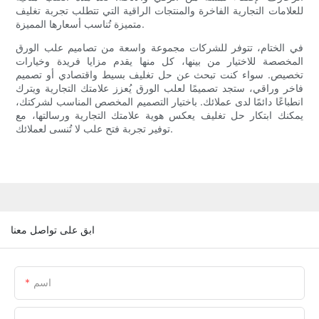
للعلامات التجارية الفاخرة والمنتجات الراقية التي تتطلب تجربة تغليف
متميزة تُناسب أسعارها المميزة.
في الختام، تتوفر للشركات مجموعة واسعة من تصاميم علب الورق
المخصصة للاختيار من بينها، كل منها يقدم مزايا فريدة وخيارات
تخصيص. سواء كنت تبحث عن حل تغليف بسيط واقتصادي أو تصميم
فاخر وراقي، ستجد تصميمًا لعلب الورق يُعزز علامتك التجارية ويترك
انطباعًا دائمًا لدى عملائك. باختيار التصميم المخصص المناسب لشركتك،
يمكنك ابتكار حل تغليف يعكس هوية علامتك التجارية ورسالتها، مع
توفير تجربة فتح علب لا تُنسى لعملائك.
ابق على تواصل معنا
اسم