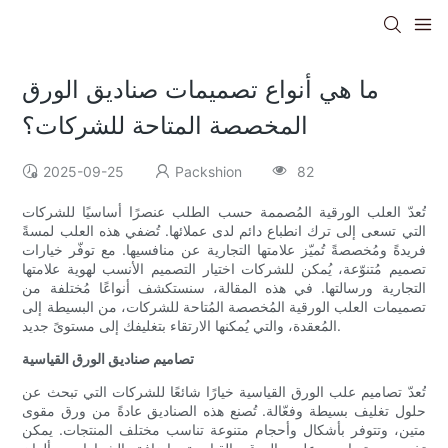
ما هي أنواع تصميمات صناديق الورق
المخصصة المتاحة للشركات؟
2025-09-25
Packshion
82
تُعدّ العلب الورقية المُصممة حسب الطلب عنصرًا أساسيًا للشركات
التي تسعى إلى ترك انطباع دائم لدى عملائها. تُضفي هذه العلب لمسةً
فريدةً ومُخصصةً تُميّز علامتها التجارية عن منافسيها. مع توفّر خيارات
تصميم مُتنوّعة، يُمكن للشركات اختيار التصميم الأنسب لهوية علامتها
التجارية ورسالتها. في هذه المقالة، سنستكشف أنواعًا مُختلفة من
تصميمات العلب الورقية المُخصصة المُتاحة للشركات، من البسيطة إلى
المُعقدة، والتي يُمكنها الارتقاء بتغليفك إلى مستوىً جديد.
تصاميم صناديق الورق القياسية
تُعدّ تصاميم علب الورق القياسية خيارًا شائعًا للشركات التي تبحث عن
حلول تغليف بسيطة وفعّالة. تُصنع هذه الصناديق عادةً من ورق مقوى
متين، وتتوفر بأشكال وأحجام متنوعة تناسب مختلف المنتجات. يمكن