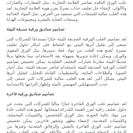
علب الورق النافذة بعناصر العلامة التجارية، مثل الشعارات والعبارات
والألوان، لإنشاء حل تغليف جذاب بصريًا يعزز هوية العلامة التجارية. تُعد
هذه العلب مثالية للمنتجات التي تستفيد من العرض، مثل المواد الغذائية
ومنتجات العناية بالبشرة ومجموعات الهدايا.
تصاميم صناديق ورقية صديقة للبيئة
تُعد تصاميم العلب الورقية الصديقة للبيئة خيارًا مستدامًا للشركات التي
تسعى إلى تقليل أثرها البيئي مع الحفاظ على ابتكار حلول تغليف
مميزة. تُصنع هذه العلب من مواد مُعاد تدويرها، مثل الورق المقوى
والورق، ويمكن إعادة تدويرها بسهولة بعد الاستخدام، مما يجعلها بديلاً
صديقًا للبيئة مقارنةً بخيارات التغليف التقليدية. يمكن تخصيص تصاميم
العلب الورقية الصديقة للبيئة باستخدام عناصر صديقة للبيئة، مثل أحبار
الصويا، والطلاءات المائية، والتشطيبات القابلة للتحلل، لتقليل أثرها
البيئي بشكل أكبر. تُعد هذه العلب مثالية للشركات التي تسعى إلى
جذب المستهلكين المهتمين بالبيئة وإظهار التزامها بالاستدامة.
تصاميم صناديق ورقية فاخرة
تُعد تصاميم علب الورق الفاخرة خيارًا مثاليًا للشركات التي تبحث عن
حلول تغليف راقية تُعزز القيمة المُدركة لمنتجاتها. تُصنع هذه العلب عادةً
من مواد عالية الجودة، مثل الورق المُخصص، واللمسات المخملية،
واللمسات المعدنية، لإضفاء مظهر وشعور فاخرين. يمكن تخصيص
تصاميم علب الورق الفاخرة بالنقش والرقائق المعدنية وغيرها من
الزخارف لإضفاء لمسة من الرقي والأناقة. تُعد هذه العلب مثالية