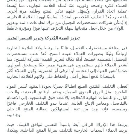
العملاء فكرة واضحة وفورية عمّا تُمثله العلامة التجارية، مما يُبسط
عملية اتخاذ القرار، ويُسهّل عليهم تذكر المنتج وطلبه مرة أخرى.
باختصار، يُعدّ التغليف المُخصص امتدادًا أساسيًا لهوية العلامة التجارية،
إذ يُمكّن شركات مستحضرات التجميل من ترك انطباعات دائمة وتعزيز
الولاء من خلال جعل منتجاتها سهلة التعرّف عليها فورًا ومؤثرة عاطفيًا.
تعزيز القيمة المُدركة وتبرير التسعير المتميز
في صناعة مستحضرات التجميل، غالبًا ما يرتبط ولاء العلامة التجارية
ارتباطًا وثيقًا بتصورات العملاء لقيمة المنتج. تُعدّ علب مستحضرات
التجميل المُصممة خصيصًا أداةً فعّالة لتعزيز القيمة المُدركة للمنتج، مما
يُشعر العملاء بأنهم يستثمرون في شيء مميز حقًا ويستحق أموالهم.
عندما تُشير العبوة إلى الفخامة أو الرقي أو الحصرية، يكون العملاء أكثر
استعدادًا لدفع أسعار أعلى والحفاظ على ولائهم للعلامة التجارية.
يُعطي التغليف المُتقن الصنع انطباعًا بصريًا بجودة المنتج. تُشير المواد
الفاخرة، مثل الورق المقوى السميك، وختم الرقائق المعدنية، والنحت
البارز، واللمسات النهائية المُعالجة بالأشعة فوق البنفسجية، إلى الاهتمام
بالتفاصيل ومعايير الإنتاج العالية. عندما يبدو التغليف الخارجي فاخرًا
وملمسه، فإنه يزيد من ثقة المستهلكين بفعالية المنتج الداخلي
وجاذبيته.
يرتبط هذا الإدراك الراقي أيضًا بالمبدأ النفسي لتوافق القيمة، حيث
يربط العملاء السمات الخارجية للتغليف بمزايا المنتج الداخلية. وهكذا،