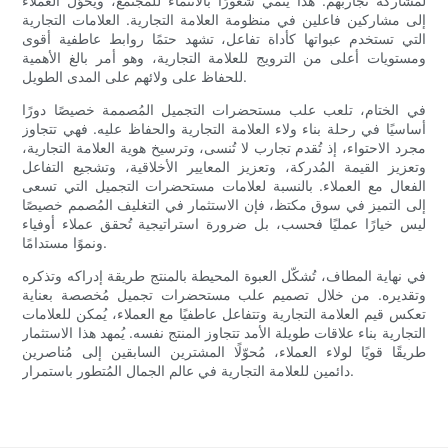
لمشاركة تجاربهم. هذا يُنمّي شعورًا بالانتماء للمجتمع، ويحوّل العملاء
إلى مشاركين فاعلين في منظومة العلامة التجارية. العلامات التجارية
التي تستخدم عبواتها كأداة تفاعل، تشهد حتمًا روابط عاطفية أقوى
ومستويات أعلى من الترويج للعلامة التجارية، وهو أمر بالغ الأهمية
للحفاظ على ولائهم على المدى الطويل.
في الختام، تلعب علب مستحضرات التجميل المُصممة خصيصًا دورًا
أساسيًا في رحلة بناء ولاء العلامة التجارية والحفاظ عليه. فهي تتجاوز
مجرد الاحتواء، إذ تُقدم تجارب لا تُنسى، وترسيخ هوية العلامة التجارية،
وتعزيز القيمة المُدركة، وتعزيز المعايير الأخلاقية، وتشجيع التفاعل
الفعال مع العملاء. بالنسبة لعلامات مستحضرات التجميل التي تسعى
إلى التميز في سوق مكتظ، فإن الاستثمار في التغليف المُصمم خصيصًا
ليس خيارًا عمليًا فحسب، بل ضرورة استراتيجية تُحقق عملاء أوفياء
ونموًا مستدامًا.
في نهاية المطاف، تُشكّل العبوة المحيطة بالمنتج طريقة إدراكه وتذكره
وتقديره. من خلال تصميم علب مستحضرات تجميل مُخصصة بعناية
تعكس قيم العلامة التجارية وتتفاعل عاطفيًا مع العملاء، يُمكن للعلامات
التجارية بناء علاقات طويلة الأمد تتجاوز المنتج نفسه. يُمهد هذا الاستثمار
طريقًا قويًا لولاء العملاء، مُحوّلًا المشترين السابقين إلى مُناصرين
دائمين للعلامة التجارية في عالم الجمال المُتطور باستمرار.