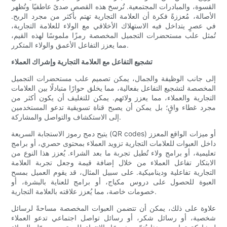
القسوة، والمبادرات المجتمعية. تُرسخ هذه القصص صدىً عاطفيًا وتُظهر
الأصالة، مُعززةً فكرة أن العلامة التجارية تهتم بأكثر من مجرد الربح.
في عصرٍ يتداخل فيه الاستهلاك الأخلاقي مع الولاء للعلامة التجارية،
تُمثل علب مستحضرات التجميل المخصصة رمزًا ملموسًا لهذه القيم،
مما يعزز التفاعل الأعمق والولاء المتكرر.
تشجيع التفاعل مع العلامة التجارية وإشراك العملاء
إلى جانب الوظيفة والجمال، يمكن تصميم علب مستحضرات التجميل
المخصصة لتشجيع التفاعل بفعالية، مما يخلق حوارًا متبادلًا بين العلامات
التجارية والعملاء، مما يعزز ولائهم. يمكن للتغليف أن يكون أكثر من
مجرد غطاء واقٍ؛ بل يمكن أن يصبح قناة تسويقية تدعو المستخدمين
إلى الاستكشاف والتواصل والمشاركة.
يتيح دمج رموز الاستجابة السريعة (QR codes) أو ميزات الواقع المعزز
داخل العبوات للعلامات التجارية تزويد العملاء بمحتوى حصري، أو برامج
تعليمية، أو برامج ولاء تُطيل تجربة ما بعد الشراء. يُعزز هذا النوع من
الابتكار تفاعل العملاء من خلال إضافة قيمة وجعل تجربة العلامة
التجارية تفاعلية وديناميكية. على سبيل المثال، قد يقوم العميل بمسح
العبوة للحصول على دروس مكياج، أو برامج للعناية بالبشرة، أو
خصومات خاصة، مما يُعزز علاقته بالعلامة التجارية.
علاوة على ذلك، يمكن أن تتضمن العبوات المخصصة مساحةً لرسائل
شخصية، أو رسائل شكر، أو رسائل تواصل اجتماعي تدعو العملاء