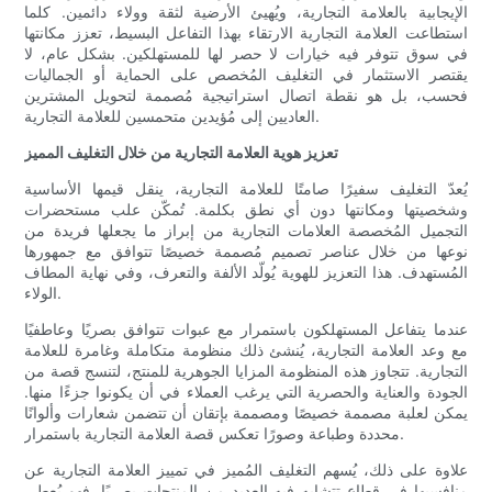
الإيجابية بالعلامة التجارية، ويُهيئ الأرضية لثقة وولاء دائمين. كلما
استطاعت العلامة التجارية الارتقاء بهذا التفاعل البسيط، تعزز مكانتها
في سوق تتوفر فيه خيارات لا حصر لها للمستهلكين. بشكل عام، لا
يقتصر الاستثمار في التغليف المُخصص على الحماية أو الجماليات
فحسب، بل هو نقطة اتصال استراتيجية مُصممة لتحويل المشترين
العاديين إلى مُؤيدين متحمسين للعلامة التجارية.
تعزيز هوية العلامة التجارية من خلال التغليف المميز
يُعدّ التغليف سفيرًا صامتًا للعلامة التجارية، ينقل قيمها الأساسية
وشخصيتها ومكانتها دون أي نطق بكلمة. تُمكّن علب مستحضرات
التجميل المُخصصة العلامات التجارية من إبراز ما يجعلها فريدة من
نوعها من خلال عناصر تصميم مُصممة خصيصًا تتوافق مع جمهورها
المُستهدف. هذا التعزيز للهوية يُولّد الألفة والتعرف، وفي نهاية المطاف
الولاء.
عندما يتفاعل المستهلكون باستمرار مع عبوات تتوافق بصريًا وعاطفيًا
مع وعد العلامة التجارية، يُنشئ ذلك منظومة متكاملة وغامرة للعلامة
التجارية. تتجاوز هذه المنظومة المزايا الجوهرية للمنتج، لتنسج قصة من
الجودة والعناية والحصرية التي يرغب العملاء في أن يكونوا جزءًا منها.
يمكن لعلبة مصممة خصيصًا ومصممة بإتقان أن تتضمن شعارات وألوانًا
محددة وطباعة وصورًا تعكس قصة العلامة التجارية باستمرار.
علاوة على ذلك، يُسهم التغليف المُميز في تمييز العلامة التجارية عن
منافسيها في قطاع تتشابه فيه العديد من المنتجات بصريًا. فهو يُعطي