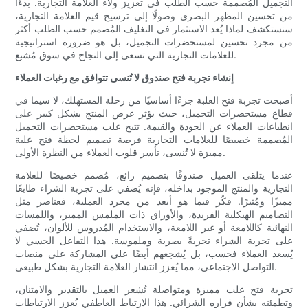
التجميل المُصممة حسب الطلب في تعزيز ولاء العلامة التجارية. بدءًا
من تحسين المظهر البصري وصولًا إلى ترسيخ قيم العلامة التجارية،
سنستكشف لماذا يُعد الاستثمار في التغليف المُصمم حسب الطلب أكثر
من مجرد تحسين لمستحضرات التجميل، بل هو ضرورة استراتيجية
للعلامات التجارية التي تسعى إلى النجاح في سوق مُشبع.
إنشاء تجربة فتح صندوق لا تُنسى تتوافق مع رغبات العملاء
أصبحت تجربة فتح العلبة جزءًا أساسيًا من رحلة المستهلك، لا سيما في
قطاع مستحضرات التجميل، حيث يؤثر عرض المنتج بشكل كبير على
انطباعات العملاء عن الجودة والقيمة. تتيح علب مستحضرات التجميل
المُصممة خصيصًا للعلامات التجارية فرصة تصميم لحظة فتح علبة
مميزة لا تُنسى، تأسر قلوب العملاء من النظرة الأولى.
عندما يتلقى العميل صندوقًا بتصميم رائع، مُصمم خصيصًا للعلامة
التجارية والمنتج الموجود بداخله، فإنه يُضفي على تجربة الشراء طابعًا
مميزًا ومُثيرًا. فكّر فيما هو أبعد من مجرد العملية، فعناصر مثل
التصاميم الهيكلية الفريدة، والأوراق ذات الملمس المميز، واللمسات
النهائية كاللامعة أو غير اللامعة، والاستخدام المُدروس للألوان، تُضفي
على تجربة الشراء تجربةً بصرية وملموسة. هذا التفاعل الحسي لا
يُسعد العملاء فحسب، بل يُشجعهم أيضًا على المشاركة على منصات
التواصل الاجتماعي، مما يُعزز انتشار العلامة التجارية بشكل طبيعي.
تجربة فتح علب مميزة ومتواصلة تُشعر العميل بالتقدير والامتنان،
وتطمئنه بشأن قراره الشرائي. هذا الارتباط العاطفي يُعزز الارتباطات