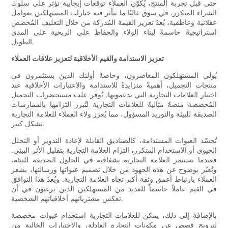
حتى قبل تجربة المنتج، يُكوّن العملاء توقعات إيجابية تؤثر على سلوك
الشراء المتكرر. في سوق غالبًا ما تتأثر فيه خيارات المستهلكين بعوامل
عقلانية وعاطفية، يُعدّ تعزيز القيمة المُدركة من خلال التغليف المُخصص
استراتيجيةً حاسمةً لبناء الولاء والحفاظ على الربحية على المدى
الطويل.
تعزيز الاستدامة والقيم الأخلاقية لتعزيز علاقات العملاء
يُولي المستهلكون المعاصرون، وخاصةً أولئك الذين يستثمرون في
منتجات التجميل، أهميةً متزايدةً للاستدامة والاعتبارات الأخلاقية عند
اختيار العلامات التجارية التي يدعمونها. تُوفر علب مستحضرات التجميل
المُخصصة منصةً مثاليةً للعلامات التجارية لتُبرز التزامها بالممارسات
الصديقة للبيئة والتوريد المسؤول، مما يُعزز ولاء العملاء للعلامة التجارية
بشكل كبير.
تُجسّد العبوات المستدامة، كالصناديق القابلة لإعادة التدوير أو التحلل
الحيوي أو الاستخدام المتكرر، التزام العلامة التجارية بتقليل الأثر البيئي.
فعندما تستثمر العلامة التجارية بشفافية في الحلول الصديقة للبيئة،
وتُعبّر بوضوح عن هذه الجهود من خلال تصميم عبواتها ورسالتها، يشعر
العملاء بارتباط أعمق وثقة أكبر تجاه العلامة التجارية. ويُعدّ هذا التوافق
في القيم عاملاً حاسماً للعديد من المستهلكين الذين يرغبون في أن
تعكس مشترياتهم أخلاقياتهم الشخصية.
بالإضافة إلى ذلك، يمكن للعلامات التجارية استخدام عبوات مخصصة
لترويج قصص عن مكونات التجارة العادلة، والاختبارات الخالية من