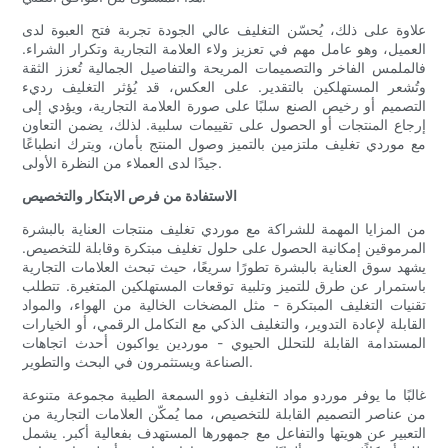
علاوة على ذلك، يُحسّن التغليف عالي الجودة تجربة فتح العبوة لدى
العميل، وهو عامل مهم في تعزيز ولاء العلامة التجارية وتكرار الشراء.
فالملمس الفاخر والتصميمات المريحة والتفاصيل الجمالية تُعزز الثقة
وتُشعر المستهلكين بالتقدير. على العكس، قد يُؤثر التغليف رديء
التصميم أو رخيص الصنع سلبًا على صورة العلامة التجارية، ويؤدي إلى
إرجاع المنتجات أو الحصول على تقييمات سلبية. لذلك، يضمن التعاون
مع موردي تغليف ملتزمين بالتميز وصول المنتج بأمان، ويترك انطباعًا
جيدًا لدى العملاء من النظرة الأولى.
الاستفادة من فرص الابتكار والتخصيص
من المزايا المهمة للشراكة مع موردي تغليف منتجات العناية بالبشرة
المرموقين إمكانية الحصول على حلول تغليف مبتكرة وقابلة للتخصيص.
يشهد سوق العناية بالبشرة تطورًا سريعًا، حيث تبحث العلامات التجارية
باستمرار عن طرق للتميز وتلبية توقعات المستهلكين المتغيرة. تتطلب
تقنيات التغليف المبتكرة - مثل المضخات الخالية من الهواء، والمواد
القابلة لإعادة التدوير، والتغليف الذكي مع التكامل الرقمي، أو الخيارات
المستدامة القابلة للتحلل الحيوي - موردين يواكبون أحدث اتجاهات
الصناعة ويستثمرون في البحث والتطوير.
غالبًا ما يوفر موردو مواد التغليف ذوو السمعة الطيبة مجموعة متنوعة
من عناصر التصميم القابلة للتخصيص، مما يُمكّن العلامات التجارية من
التعبير عن هويتها والتفاعل مع جمهورها المستهدف بفعالية أكبر. يشمل