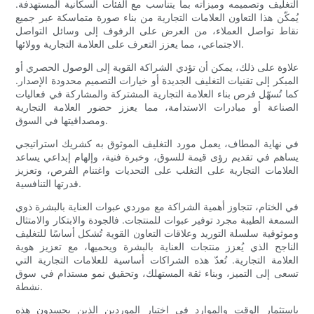
التغليف وتصميمه وميزاته بما يتناسب مع الفئات السكانية المستهدفة.
يُمكّن هذا التعاون العلامات التجارية من بناء صورة متماسكة عبر جميع
نقاط تواصل العملاء، من العرض على الرفوف إلى وسائل التواصل
الاجتماعي، مما يعزز التعرف على العلامة التجارية وولائها.
علاوة على ذلك، يمكن أن تؤدي الشراكة القوية إلى الوصول الحصري أو
المبكر إلى تقنيات التغليف الجديدة أو خيارات التصميم محدودة الإصدار.
كما تُسهّل فرص بناء العلامة التجارية المشتركة والمشاركة في فعاليات
الصناعة أو مبادرات الاستدامة، مما يعزز حضور العلامة التجارية
ومصداقيتها في السوق.
في نهاية المطاف، يعمل مورد التغليف الموثوق به كشريك استراتيجي
يساهم في تقديم رؤى قيمة للسوق، وخبرة فنية، وإلهام إبداعي يساعد
العلامات التجارية على التغلب على التحديات واغتنام الفرص، وتعزيز
قدرتها التنافسية.
في الختام، تتجاوز أهمية الشراكة مع موردي عبوات العناية بالبشرة ذوي
السمعة الطيبة مجرد توفير عبوات للمنتجات. فالجودة والابتكار والامتثال
وموثوقية سلسلة التوريد وعلاقات التعاون القوية تُشكل أساسًا للتغليف
الناجح الذي يُعزز منتجات العناية بالبشرة ويحميها، مع تعزيز هوية
العلامة التجارية. تُعدّ هذه الشراكات أساسية للعلامات التجارية التي
تسعى إلى التميز، وبناء ثقة المستهلك، وتحقيق نمو مستدام في سوق
نشطة.
باستثمار الوقت والموارد في اختيار الموردين الذين يجسدون هذه