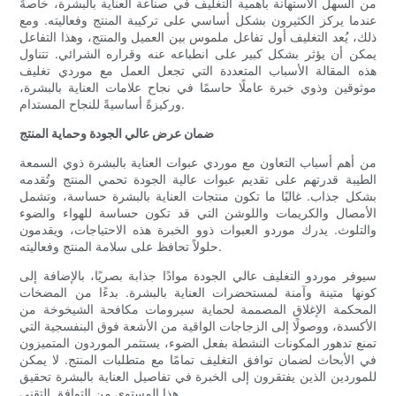
من السهل الاستهانة بأهمية التغليف في صناعة العناية بالبشرة، خاصةً
عندما يركز الكثيرون بشكل أساسي على تركيبة المنتج وفعاليته. ومع
ذلك، يُعد التغليف أول تفاعل ملموس بين العميل والمنتج، وهذا التفاعل
يمكن أن يؤثر بشكل كبير على انطباعه عنه وقراره الشرائي. تتناول
هذه المقالة الأسباب المتعددة التي تجعل العمل مع موردي تغليف
موثوقين وذوي خبرة عاملًا حاسمًا في نجاح علامات العناية بالبشرة،
وركيزةً أساسيةً للنجاح المستدام.
ضمان عرض عالي الجودة وحماية المنتج
من أهم أسباب التعاون مع موردي عبوات العناية بالبشرة ذوي السمعة
الطيبة قدرتهم على تقديم عبوات عالية الجودة تحمي المنتج وتُقدمه
بشكل جذاب. غالبًا ما تكون منتجات العناية بالبشرة حساسة، وتشمل
الأمصال والكريمات واللوشن التي قد تكون حساسة للهواء والضوء
والتلوث. يدرك موردو العبوات ذوو الخبرة هذه الاحتياجات، ويقدمون
حلولاً تحافظ على سلامة المنتج وفعاليته.
سيوفر موردو التغليف عالي الجودة موادًا جذابة بصريًا، بالإضافة إلى
كونها متينة وآمنة لمستحضرات العناية بالبشرة. بدءًا من المضخات
المحكمة الإغلاق المصممة لحماية سيرومات مكافحة الشيخوخة من
الأكسدة، ووصولًا إلى الزجاجات الواقية من الأشعة فوق البنفسجية التي
تمنع تدهور المكونات النشطة بفعل الضوء، يستثمر الموردون المتميزون
في الأبحاث لضمان توافق التغليف تمامًا مع متطلبات المنتج. لا يمكن
للموردين الذين يفتقرون إلى الخبرة في تفاصيل العناية بالبشرة تحقيق
هذا المستوى من التوافق التقني.