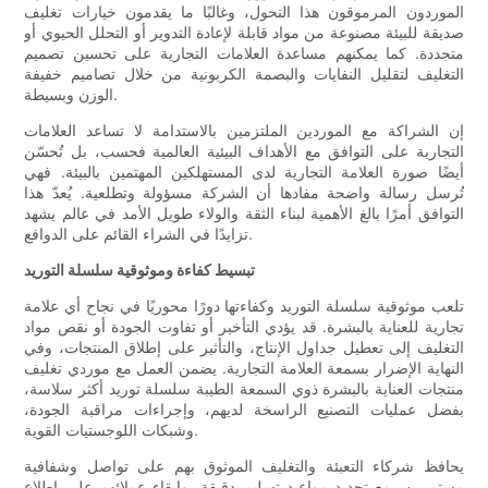
الموردون المرموقون هذا التحول، وغالبًا ما يقدمون خيارات تغليف
صديقة للبيئة مصنوعة من مواد قابلة لإعادة التدوير أو التحلل الحيوي أو
متجددة. كما يمكنهم مساعدة العلامات التجارية على تحسين تصميم
التغليف لتقليل النفايات والبصمة الكربونية من خلال تصاميم خفيفة
الوزن وبسيطة.
إن الشراكة مع الموردين الملتزمين بالاستدامة لا تساعد العلامات
التجارية على التوافق مع الأهداف البيئية العالمية فحسب، بل تُحسّن
أيضًا صورة العلامة التجارية لدى المستهلكين المهتمين بالبيئة. فهي
تُرسل رسالة واضحة مفادها أن الشركة مسؤولة وتطلعية. يُعدّ هذا
التوافق أمرًا بالغ الأهمية لبناء الثقة والولاء طويل الأمد في عالم يشهد
تزايدًا في الشراء القائم على الدوافع.
تبسيط كفاءة وموثوقية سلسلة التوريد
تلعب موثوقية سلسلة التوريد وكفاءتها دورًا محوريًا في نجاح أي علامة
تجارية للعناية بالبشرة. قد يؤدي التأخير أو تفاوت الجودة أو نقص مواد
التغليف إلى تعطيل جداول الإنتاج، والتأثير على إطلاق المنتجات، وفي
النهاية الإضرار بسمعة العلامة التجارية. يضمن العمل مع موردي تغليف
منتجات العناية بالبشرة ذوي السمعة الطيبة سلسلة توريد أكثر سلاسة،
بفضل عمليات التصنيع الراسخة لديهم، وإجراءات مراقبة الجودة،
وشبكات اللوجستيات القوية.
يحافظ شركاء التعبئة والتغليف الموثوق بهم على تواصل وشفافية
مستمرين، مع تحديد مواعيد تسليم دقيقة، وإبقاء عملائهم على اطلاع