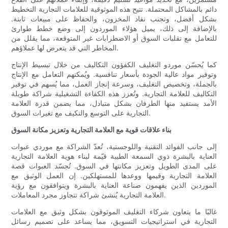
دائم بالمشاكل المحتملة. تتيح هذه الموثوقية للعلامات التجارية التخطيط
بشكل أفضل، وتجنب نفاد المخزون، والحفاظ على مبيعات ثابتة.
بالإضافة إلى ذلك، يميل هؤلاء الموردون إلى وضع خطط طوارئ
للتعامل مع تقلبات السوق أو الاضطرابات غير المتوقعة، مما يقلل من
المخاطر التي قد يتعرض لها عملاؤهم.
كما يُحسّن موردو التغليف الكفؤون التكاليف من خلال تبسيط الإنتاج
وتوفير مواد عالية الجودة بأسعار تنافسية. ويُمكنهم التعامل مع الإنتاج
بالجملة، وتخصيص التغليف، وسرعة إنجاز العمل، مما يُسهم في توفير
التكاليف للعلامة التجارية. وتُعزز هذه الكفاءة التشغيلية شراكة طويلة
الأمد يستفيد منها الطرفان بشكل متبادل، مما يضمن قدرة العلامة
التجارية على التوسع والتكيف مع تغيرات السوق.
بناء علاقات قوية مع العلامة التجارية وتعزيز مكانة السوق
إلى جانب الفوائد التقنية واللوجستية، تُعدّ الشراكة مع موردي عبوات
العناية بالبشرة ذوي السمعة الطيبة قيّمة لبناء هوية العلامة التجارية
على المدى الطويل وتعزيز مكانتها في السوق. تُجسّد العبوات قصة
العلامة التجارية وقيمها ووعدها للمستهلكين. إن العمل الوثيق مع
الموردين الذين يفهمون صناعة العناية بالبشرة ويتوافقون مع رؤية
العلامة التجارية يُنشئ شراكة تتجاوز مجرد المعاملات.
غالبًا ما يتعاون شركاء التغليف الموثوقون بشكل وثيق مع العلامات
التجارية في استراتيجيات التسويق، مما يساعد على تصميم رسائل