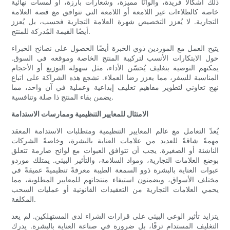
ذلك أشكالًا فريدة، وألوانًا مميزة، وشعارات بارزة، أو لمسات نهائية
خاصة كالطلاءات غير اللامعة أو اللامعة التي تتوافق مع قصة العلامة
التجارية. لا يُعزز التخصيص شهرة العلامة التجارية فحسب، بل يُعزز
أيضًا القيمة المُدركة للمنتج.
يتيح العمل مع الموردين ذوي الخبرة أيضًا الحصول على نصائح الخبراء
حول الابتكارات الأنسب لتركيبة المنتج الخاصة وموقعه في السوق.
يمكنهم التوصية بتغليف يُحسّن الأداء، مثل سهولة التوزيع أو الأحجام
المناسبة للسفر، مما يعزز رضا العملاء. تشجع هذه الشراكة على اتباع
نهج تعاوني لتطوير مفاهيم تغليف إبداعية وعملية في آن واحد، مما
يضمن بقاء المنتج ذا صلة وتنافسية.
الامتثال للمعايير التنظيمية وممارسات الاستدامة
يُعدّ التعامل مع عالم المعايير التنظيمية ومتطلبات الاستدامة المعقد
مهمةً شاقةً للعديد من علامات العناية بالبشرة، وخاصةً الشركات
الناشئة أو الصغيرة. يجب أن تتوافق العبوات مع لوائح صارمة تتعلق
بوضع العلامات التجارية، ومواد السلامة، والتأثير البيئي. يمتلك موردو
عبوات العناية بالبشرة ذوو السمعة الطيبة معرفةً تنظيميةً عميقةً في
مختلف الأسواق، ويضمنون استيفاء منتجاتهم للمعايير المطلوبة، مما
يحمي العلامات التجارية من التعقيدات القانونية أو عمليات السحب
المكلفة.
يتزايد تأثير الوعي البيئي على قرارات الشراء لدى المستهلكين. لم يعد
التغليف المستدام ترفًا، بل ضرورة في صناعة العناية بالبشرة. يدرك