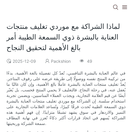
لماذا الشراكة مع موردي تغليف منتجات
العناية بالبشرة ذوي السمعة الطيبة أمر
بالغ الأهمية لتحقيق النجاح
2025-12-09
Packshion
49
في عالم العناية بالبشرة التنافسي، تُعدّ كل تفصيلة بالغة الأهمية، بدءًا
من تركيبة المنتج نفسه ووصولًا إلى طريقة عرضه على رفوف المتاجر.
يُعدّ تغليف منتجات العناية بالبشرة عاملًا بالغ الأهمية، وإن كان غالبًا ما
يُغفل عنه، في رحلة النجاح. فالتغليف لا يحمي المنتج فحسب، بل يُعبّر
أيضًا عن قيم العلامة التجارية، ويجذب العملاء المناسبين، ويضمن تجربة
استخدام سلسة. إن الشراكة مع موردي تغليف منتجات العناية بالبشرة
ذوي السمعة الطيبة تُحدث فرقًا كبيرًا، وتُساعد العلامات التجارية على
التميز والازدهار في سوق يشهد تشبعًا متزايدًا. إن فهم أهمية هذه
الشراكة يُسهم في اتخاذ قرارات أكثر ذكاءً تُعزز في نهاية المطاف
سمعة الشركة وربحيتها.