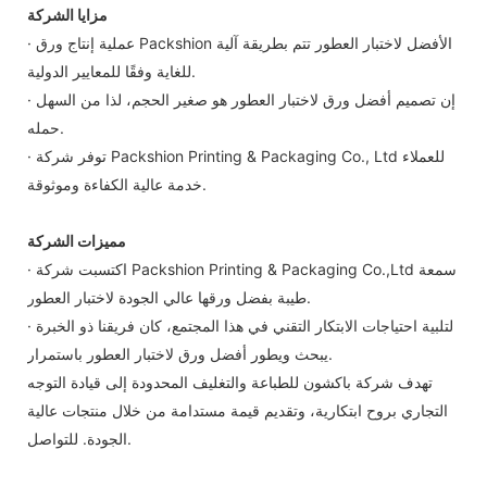
مزايا الشركة
· عملية إنتاج ورق Packshion الأفضل لاختبار العطور تتم بطريقة آلية
للغاية وفقًا للمعايير الدولية.
· إن تصميم أفضل ورق لاختبار العطور هو صغير الحجم، لذا من السهل
حمله.
· توفر شركة Packshion Printing & Packaging Co., Ltd للعملاء
خدمة عالية الكفاءة وموثوقة.
مميزات الشركة
· اكتسبت شركة Packshion Printing & Packaging Co.,Ltd سمعة
طيبة بفضل ورقها عالي الجودة لاختبار العطور.
· لتلبية احتياجات الابتكار التقني في هذا المجتمع، كان فريقنا ذو الخبرة
يبحث ويطور أفضل ورق لاختبار العطور باستمرار.
تهدف شركة باكشون للطباعة والتغليف المحدودة إلى قيادة التوجه
التجاري بروح ابتكارية، وتقديم قيمة مستدامة من خلال منتجات عالية
الجودة. للتواصل.