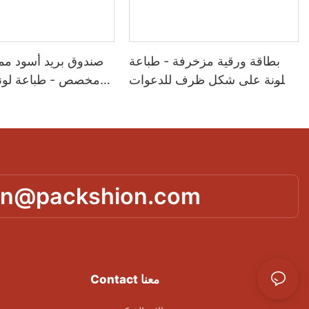
بطاقة ورقية مزخرفة - طباعة
صندوق بريد أسود م
ملونة على شكل ظرف للدعوات
مخصص - طباعة لوني
والأعمال اليدوية - تغليف باكشيون
لشحن منتجات التجارة ا
ذات العلامات التجار
in@packshion.com
Contact معنا