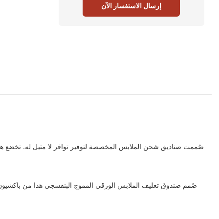
إرسال الاستفسار الآن
صُممت صناديق شحن الملابس المخصصة لتوفير توافر لا مثيل له. تخضع هذه
صُمم صندوق تغليف الملابس الورقي المموج البنفسجي هذا من باكشيون ب