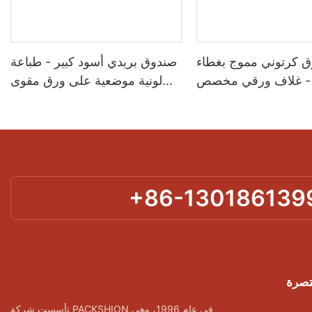
 كرتوني مموج بغطاء
صندوق بريدي أسود كبير - طباعة
 - غلاف ورقي مخصص
لونية موضعية على ورق مقوى
المنتج وعرضه - تغليف
مموج لتغليف المجموعات
باكشيون
والأطقم - تغليف باكشيون
+86-130186139
تصرة
تأسست شركة PACKSHION في عام 1996، وهي