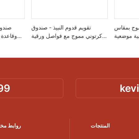
موج بمقاس
تقويم قدوم النبيذ - صندوق
صندوق
ة موضعية
كرتوني مموج مع فواصل ورقية
وقاعدة
لإلكترونية
مخصصة للزجاجات الصغيرة
لحماية 
ية - تغليف
والقوارير - تغليف باكشيون
باكسشن
99
kev
المنتجات
روابط مخ