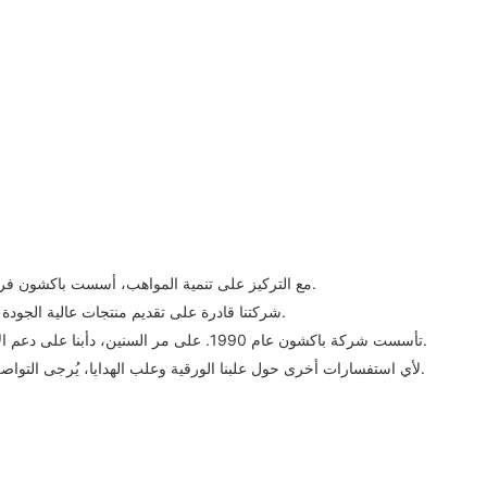
مع التركيز على تنمية المواهب، أسست باكشون فريقًا مبتكرًا للمواهب. يتمتع أعضاء الفريق بمهارات التفكير والإدارة المبتكرة.
• شركتنا قادرة على تقديم منتجات عالية الجودة وخدمات احترافية للعملاء على الفور، لأننا أنشأنا نظام خدمة كامل نسبيًا.
تأسست شركة باكشون عام 1990. على مر السنين، دأبنا على دعم الابتكار وإطلاق علامتنا التجارية بنجاح. وبذلك، نعزز قدرتنا التنافسية الشاملة.
لأي استفسارات أخرى حول علبنا الورقية وعلب الهدايا، يُرجى التواصل مع باكشيون للاستشارات. نحن على أتم الاستعداد لخدمتكم في أي وقت.