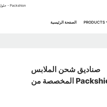
حلول تغليف الورق المصممة خصيصًا للعملاء في جميع أنحاء العالم منذ عام 1996 - Packshion
PRODUCTS
الصفحة الرئيسية
صناديق شحن الملابس
صصة من Packshion