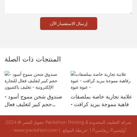
إرسال الاستفسار الآن
المنتجات ذات الصلة
علامة تجارية خاصة بملصقات
صندوق شحن مموج أسود -
رفاهية مموجة ببريد كرافت -
حجم كبير لتغليف فعال
عبوة - عبوة عبوة
للتجارة الإلكترونية - تغليف
باكشيون
حقوق النشر © 2024 Packshion Printing & شركة التغليف المحدودة
Pريفاسي Pأوليسي
|
خريطة الموقع
- www.packshion.com |