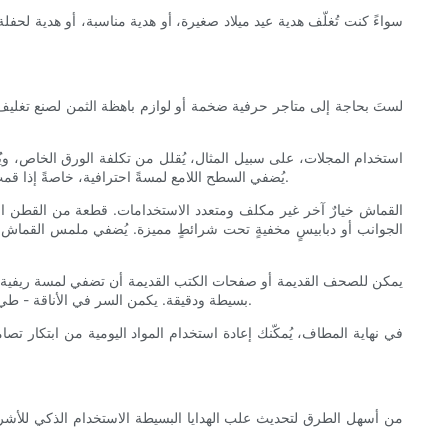
سواءً كنت تُغلّف هدية عيد ميلاد صغيرة، أو هدية مناسبة، أو هدية لحفل
لستَ بحاجة إلى متاجر حرفية ضخمة أو لوازم باهظة الثمن لصنع تغليف فا
استخدام المجلات، على سبيل المثال، يُقلل من تكلفة الورق الخاص، ويُض
يُضفي السطح اللامع لمسةً احترافية، خاصةً إذا قمت بتنعيم الورق بدقة ولصقه بغراء شفاف جاف أو مادة لاصقة. يُمكن أن يُحاكي ملمس ورق المجلات المُغلّف بإحكام حول العلبة أنماط التغليف الفاخرة.
القماش خيارٌ آخر غير مكلف ومتعدد الاستخدامات. قطعة من القطن الناع
الجوانب أو دبابيسٍ مخفيةٍ تحت شرائطٍ مميزة. يُضفي ملمس القماش د
يمكن للصحف القديمة أو صفحات الكتب القديمة أن تضفي لمسة ريفية سا
بسيطة ودقيقة. يكمن السر في الأناقة - طي الزوايا بعناية واستخدام غراء عالي الجودة لتجنب أي تجعد أو تمزّق. إضافة ختم شمعي أو بطاقة مطبوعة حسب الطلب تُكمل هذا العرض الفني العتيق.
في نهاية المطاف، يُمكّنك إعادة استخدام المواد اليومية من ابتكار تصاميم 
من أسهل الطرق لتحديث علب الهدايا البسيطة الاستخدام الذكي للأشرطة