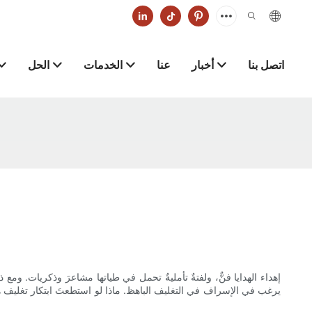
اتصل بنا
أخبار
عنا
الخدمات
الحل
إهداء الهدايا فنٌّ، ولفتةٌ تأمليةٌ تحمل في طياتها مشاعرَ وذكريات. وم
يرغب في الإسراف في التغليف الباهظ. ماذا لو استطعتَ ابتكار تغليف هداي