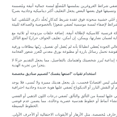
تُضفي شرائط الغروغرين بملمسها المُضلّع لمسة جمالية أنيقة ومُصممة
و حُلي خشبية منحوتة فوق عقدة شريط كتذكارٍ يُخلّد ذكرى المُتلقي. كما
 فرنسية كلاسيكية لإطلالة أنيقة. إضافة حلقات مزدوجة أو ثلاثية مع
لجودة يُعطي انطباعًا بأنه لم يُغفل أي تفصيل. زيّنها ببطاقات ورقية
داعية تُبرز شخصيتك واهتمامك بالتفاصيل، مما يجعل التقديم جزءًا لا
يتجزأ من تجربة الهدية.
استخدام تقنيات "اصنعها بنفسك" لتصميم صناديق مخصصة
ملي ليس اقتصاديًا فحسب، بل يجعل هديتك مميزة ولا تُنسى، فلا يوجد
ي عليها لمسةً من التألق والتألق. تُضفي درجات اللون الذهبي أو الفضي
ام لإنشاء أنماط أو خطوط هندسية عصرية وخالدة، مما يضمن عدم فوضى
الخطوط البسيطة.
زخارف مُخصصة، مثل الأزهار أو الأيقونات الاحتفالية أو الأحرف الأولى.