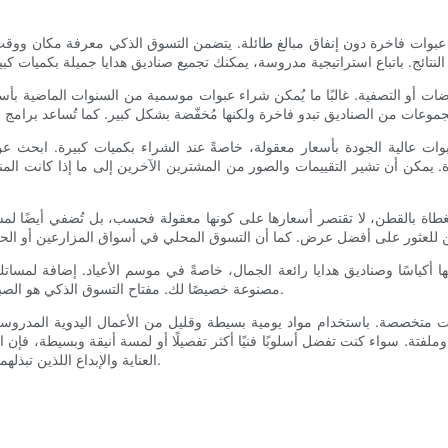
 عبوات فاخرة دون إنفاق مبالغ طائلة. يتضمن التسوق الذكي معرفة مكان ووقت ا
فيضات أو التصفية. غالبًا ما يُمكن شراء عبوات موسمية من السنوات الماضية بأ
وات عالية الجودة بأسعار معقولة، خاصةً عند الشراء بكميات كبيرة. ابحث عن 
ة. يمكن أن تشير التقييمات والصور من المشترين الآخرين إلى ما إذا كانت المن
لمغطاة بالقطن، لا تقتصر أسعارها على كونها معقولة فحسب، بل تُضفي أيضًا لمسة
 فيها أكياسًا وصناديق هدايا رائعة الجمال، خاصةً في موسم الأعياد. إضافة لمسا
مصنوعة خصيصًا لك. مفتاح التسوق الذكي هو الصبر وجمع المصادر المختلفة لتوفير خيارات تغليف أنيقة ومنخفضة التكلفة.
ات متخصصة. باستخدام مواد يومية بسيطة وقليل من الأعمال اليدوية المدروس
فتة. سواء كنت تفضل أسلوبًا فنيًا أكثر تفصيلًا أو لمسة أنيقة وبسيطة، فإن الخ
العناية والإبداع اللذين تبذلهما في التغليف يعكسان حب الهدية نفسها، مما يجعل كل هدية مميزة حقًا.