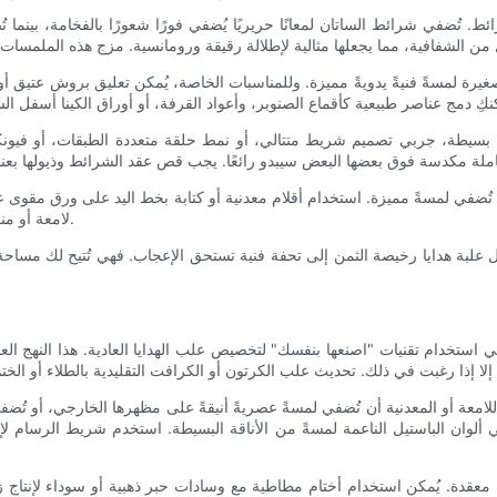
تُضفي شرائط الساتان لمعانًا حريريًا يُضفي فورًا شعورًا بالفخامة، بينما 
لصغيرة لمسةً فنيةً يدويةً مميزة. وللمناسبات الخاصة، يُمكن تعليق بروش عتيق أ
كة بسيطة، جربي تصميم شريط متتالي، أو نمط حلقة متعددة الطبقات، أو فيونكة
 لمسةً مميزة. استخدام أقلام معدنية أو كتابة بخط اليد على ورق مقوى عالي ا
لامعة أو منقوشة تحمل رسائل بارزة أو مطبوعة بورق معدني لتُعزز شعور الفخامة.
علبة هدايا رخيصة الثمن إلى تحفة فنية تستحق الإعجاب. فهي تُتيح لك مساحة إب
استخدام تقنيات "اصنعها بنفسك" لتخصيص علب الهدايا العادية. هذا النهج الع
للامعة أو المعدنية أن تُضفي لمسةً عصريةً أنيقةً على مظهرها الخارجي، أو تُضف
ضفي ألوان الباستيل الناعمة لمسةً من الأناقة البسيطة. استخدم شريط الرس
دوات معقدة. يُمكن استخدام أختام مطاطية مع وسادات حبر ذهبية أو سوداء لإنتاج 