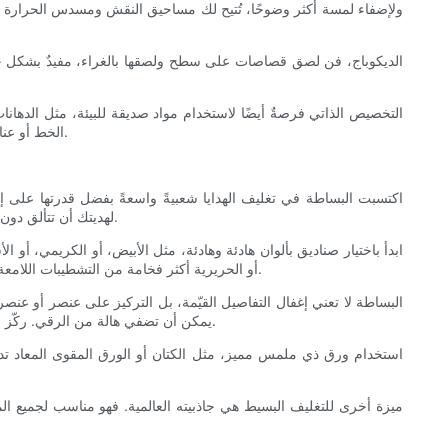
ولإضفاء لمسة أكثر وضوحًا، تُتيح لك مساحيق النقش ومسدس الحرارة إض
الديكوباج، فن لصق قصاصات على سطح ولصقها بالغراء، مفيدٌ بشكل خاص ل
التخصيص الذاتي فرصةٌ أيضًا لاستخدام مواد صديقة للبيئة، مثل الدهانات ا
الخط أو عناصر الوسائط المتعددة تُحوّل صندوق هداياك إلى تحفة فنية بحد ذاتها. تتطلب هذه الطريقة وقتًا أطول، لكنها تُقدّم لك عرضًا تقديميًا مُلفتًا سيُبهرك بالتأكيد.
اكتسبت البساطة في تغليف الهدايا شعبيةً واسعةً بفضل قدرتها على إضف
لهديتك أن تتألق دون الحاجة إلى زخارف مُبالغ فيها. غالبًا ما تبدو التغليفات البسيطة عصريةً وفخمةً، رغم أنها لا تتطلب سوى نفقاتٍ بسيطة على الزخارف أو الخامات المُتقنة.
ابدأ باختيار صناديق بألوان هادئة وهادئة، مثل الأبيض، أو الكريمي، أو 
أو الحريرية أكثر فخامة من التشطيبات اللامعة، والتي قد تبدو أحيانًا أرخص أو أكثر تجارية. إضافة التباين، من خلال تنسيق صندوق أسود مع شريط أبيض أو العكس، يُضفي مظهرًا جذابًا وعصريًا خالدًا.
البساطة لا تعني إغفال التفاصيل القيّمة، بل التركيز على عنصر أو 
يمكن أن تضفي هالة من الرقي. ركّز على التناسق والتوازن والترتيب لجعل كل عنصر مميزًا. قد يكفي ربطة عنق بسيطة من الخيوط يدويًا مع غصن من الخضرة لإبراز جمال التغليف البسيط.
استخدام ورق ذي ملمس مميز، مثل الكتان أو الورق المقوى المعاد تدوي
ميزة أخرى للتغليف البسيط هي جاذبيته العالمية. فهو مناسب لجميع ال