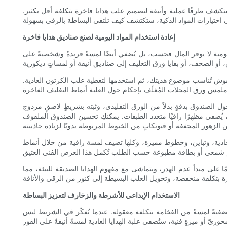
نستكشف طرقًا عملية وأنيقة لتصميم علب هدايا فاخرة بتكلفة أقل بكثير.
إعادة استخدام المواد اليومية لصنع صناديق هدايا فاخرة
يومية لا يوفر المال فحسب، بل يُضفي أيضًا لمسةً فريدةً وشخصيةً على
 نقوش تُناسب موضوع هديتك، ثم استخدمها لتغطية علب الكرتون العادية.
 الصندوق بدقةٍ بدلاً من الورق التقليدي، وثبته بشريطٍ لاصقٍ مزدوج
ُضفي مظهرًا راقيًا متعدد الطبقات. يمكنكِ تحسين الصندوق الملفوف
ادية، وتباين، وخطوط مميزة، وكلها تضيف لمسة راقية من خلال أنماط
ائمًا على مبدأ عدم الهدر، ويتماشى مع مفهوم الهدايا الصديقة للبيئة، مما
الاستخدام الإبداعي للأشرطة والزخارف لتعزيز البساطة
فيةً لمسةً من الفخامة بتكلفة معقولة. عندما تُفكّر في الشريط ليس