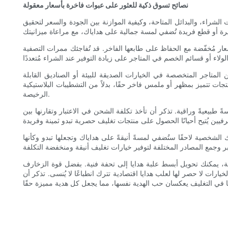
نصائح تسوق ذكية للعثور على عبوات فاخرة بأسعار معقولة
لشراء، والبدائل المتاحة، وكيفية الموازنة بين الجودة والسعر لتحقيق
سعار مُخفّضة مع الحفاظ على طابعها الفاخر. قد تُفاجئك ممرات التصفية
المتاجر المتخصصة في الخيارات الصديقة للبيئة أو الصناديق القابلة
تجات تتميز بمظهر أو ملمس فاخر حقًا، بدلاً من التشطيبات البلاستيكية
الرخيصة.
ً طبيعيةً وراقية. تذكر أن تأخذ تكلفة الشحن في الاعتبار وتقارنها بين
تك الشخصية لاحقًا ستُضفي لمسةً أنيقةً على هداياك وتجعلها تبدو وكأنها
ة، يمكنك تحويل أبسط علبة هدايا إلى تحفة فنية. بفضل قوة الزخارف
يارات لا حصر لها لعلب هدايا اقتصادية تترك انطباعًا لا يُنسى. تذكر أن