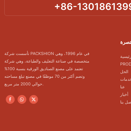
+86-130186139
تصرة
تأسست شركة PACKSHION في عام 1996، وهي
ئيسية
متخصصة في صناعة التغليف والطباعة، وهي شركة
PRO
تعتمد على مصنع الصناديق الورقية بنسبة 100%
الحل
وتضم أكثر من 70 موظفًا في مصنع تبلغ مساحته
خدمات
حوالي 2000 متر مربع.
عنا
أخبار
صل بنا