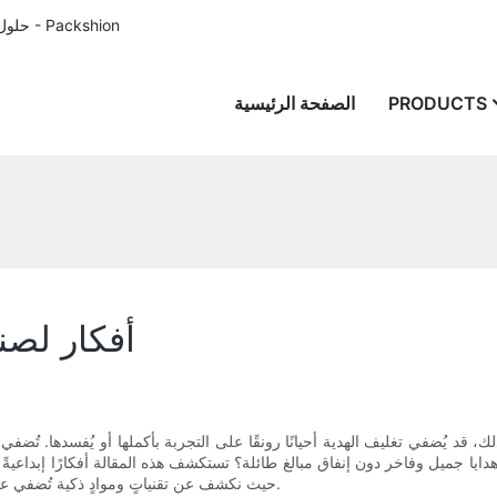
حلول تغليف الورق المصممة خصيصًا للعملاء في جميع أنحاء العالم منذ عام 1996 - Packshion
PRODUCTS
الصفحة الرئيسية
أفكار لصنا
ع ذلك، قد يُضفي تغليف الهدية أحيانًا رونقًا على التجربة بأكملها أو يُفسدها
ا جميل وفاخر دون إنفاق مبالغ طائلة؟ تستكشف هذه المقالة أفكارًا إبداعيةً واق
حيث نكشف عن تقنياتٍ وموادٍ ذكية تُضفي على هداياك لمسةً من الأناقة والسحر، مع الحفاظ على انخفاض التكاليف.