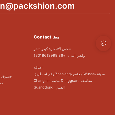
in@packshion.com
Contact معنا
شخص الاتصال: كيفن تشو
واتس اب ： +86 13018613999
إضافة:
رقم 4، طريق Zhenlang، مجتمع Wusha، مدينة
صندوق ت
Chang'an، مدينة Dongguan، مقاطعة
صن
Guangdong، الصين