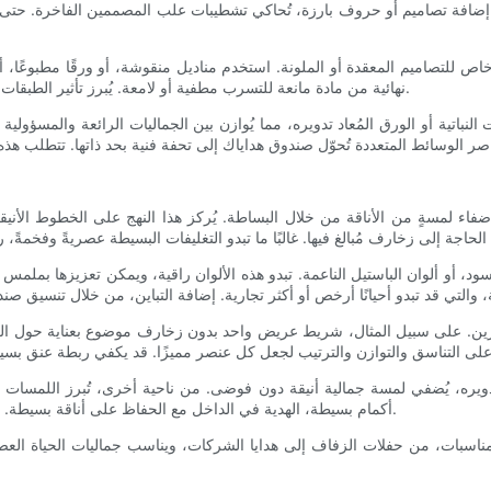
افة تصاميم أو حروف بارزة، تُحاكي تشطيبات علب المصممين الفاخرة. حتى لو 
لتصاميم المعقدة أو الملونة. استخدم مناديل منقوشة، أو ورقًا مطبوعًا، أو أ
نهائية من مادة مانعة للتسرب مطفية أو لامعة. يُبرز تأثير الطبقات تفاصيل فنية قد لا تُنتجها الشركات المنافسة في خطوط الإنتاج التقليدية.
لنباتية أو الورق المُعاد تدويره، مما يُوازن بين الجماليات الرائعة والمسؤولي
اء لمسةٍ من الأناقة من خلال البساطة. يُركز هذا النهج على الخطوط الأنيقة،
الأسود، أو ألوان الباستيل الناعمة. تبدو هذه الألوان راقية، ويمكن تعزيزها بمل
عنصرين. على سبيل المثال، شريط عريض واحد بدون زخارف موضوع بعناية حول الع
ره، يُضفي لمسة جمالية أنيقة دون فوضى. من ناحية أخرى، تُبرز اللمسات النها
أكمام بسيطة، الهدية في الداخل مع الحفاظ على أناقة بسيطة. يزدهر التصميم البسيط بالحرفية الدقيقة والمواد عالية الجودة، لا بالوفرة.
مناسبات، من حفلات الزفاف إلى هدايا الشركات، ويناسب جماليات الحياة العص