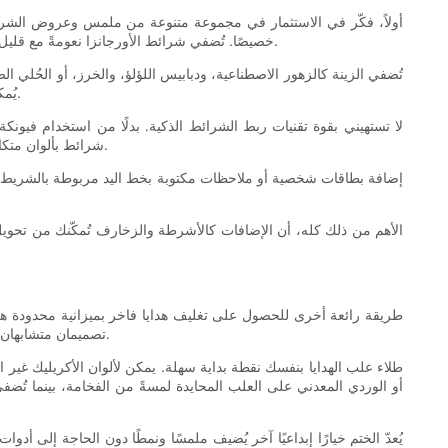
أولاً، فكّر في الاستثمار في مجموعة متنوعة من ملمس وعروض الشرائط. 
خصيصًا. تُضفي شرائط الأورجانزا نعومةً مع قليل من الشفافية، مما يجعلها مثالية لإطلالة رقيقة ورومانسية. مزج هذه الملمسات وتنسيقها فوق بعضها البعض يجعل التغليف أكثر ديناميكية وجاذبية بصريًا.
تُضفي الزينة كالزهور الاصطناعية، ودبابيس اللؤلؤ، والخرز، أو الحُلي ا
يُمكنكِ دمج عناصر طبيعية كأقماع الصنوبر، وأعواد القرفة، أو أوراق الكينا أسفل الشرائط لإضفاء لمسة موسمية تُضفي شعورًا بالخصوصية والصداقة للبيئة.
لا تستهيني بقوة تقنيات ربط الشرائط الذكية. بدلًا من استخدام فيون
شرائط بألوان متكاملة مكدسة فوق بعضها البعض سيبدو رائعًا. يجب قص عقد الشرائط وذيولها بعناية لضمان نضارتها، ويمكن، إن أمكن، تغليف الحواف حراريًا لمنع التآكل.
إضافة بطاقات شخصية أو ملاحظات مكتوبة بخط اليد مربوطة بالشريط تُضفي
الأهم من ذلك كله، أن الإضافات كالأشرطة والزخارف تُمكّنك من تحويل 
طريقة رائعة أخرى للحصول على تغليف هدايا فاخر بميزانية محدودة هي 
تصميمان متشابهان إلا إذا رغبت في ذلك. تحديث علب الكرتون أو الكرافت التقليدية بالطلاء أو الختم أو النقش البارز أو الديكوباج يُضفي عليها هوية جديدة وجاذبية احترافية.
طلاء علب الهدايا بنفسك نقطة بداية سهلة. يمكن لألوان الأكريليك غير ا
أو الوردي المعدني على العلب المحايدة لمسةً من الفخامة، بينما تُ
يُعدّ الختم خيارًا إبداعيًا آخر يُضيف ملمسًا ونمطًا دون الحاجة إلى أ