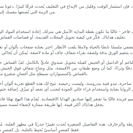
ة، فإن استثمار الوقت وقليل من الإبداع في التغليف يُحدث فرقًا كبيرًا. دعونا 
من الزينة التي تُصنعها بنفسك إلى اختيارات المواد الذكية، ستكتشف كيف تلتقي البساطة بالرقي بسهولة.
خر - غالبًا ما تكون نقطة البداية الأمثل هي منزلك. إعادة استخدام المواد ال
تغليف هداياك. فكّر في كيفية تحويل المجلات القديمة، أو قصاصات القماش، أو الصحف، أو بقايا ورق التغليف إلى صناديق أنيقة أو لمساتٍ ديكورية.
في ملمسًا نابضًا بالحياة ولامعًا يلفت الأنظار. اختر بعناية صفحات بألوان أو
م أو الدانتيل أو الخيش كفيلة بتحويل صندوقٍ عاديٍّ بالكامل. لفّ القماش حول
فئًا وثراءً، كما أن وضع طبقاتٍ من الأقمشة، مثل وشاحٍ شفافٍ فوق الخيش، ي
بالقماش بإكسسواراتٍ بسيطةٍ مثل أغصانٍ صغيرةٍ من الزهور المجففة أو فيونكاتٍ من الخيوط المربوطة يدويًا لزيادة جاذبيته.
حرة، تبدو فنية مدروسة، وليست رخيصة. تتيح لك هذه القطع تجربة ألوان أح
فريدة غالبًا ما تفتقر إليها صناديق الهدايا الاقتصادية. يُقدّم هذا النهج نهجًا ق
يجعل هداياك أكثر قيمة. إنها طريقة ممتازة لإضفاء لمسة مميزة بتكلفة منخفضة، وتحويل العلب البسيطة إلى كنوز من الرقي والأناقة.
 والزخارف. هذه التفاصيل الصغيرة تُحدث تغييرًا جذريًا في مظهر العلبة، مُض
فقط كعنصرٍ أساسيّ يُحيط بالعلبة، بل كعنصرٍ محوريّ أو ميزةٍ فنية، ستُضفي علبة الهدايا العادية لمسةً أنيقةً على الفور.