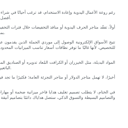
رغم روعة الأعمال اليدوية وإعادة الاستخدام، قد ترغب أحيانًا في شراء
أفضل النتائج. باتباع استراتيجية مدروسة، يمكنك تجميع صناديق هدايا جميلة بكميات كبيرة أو قطع فريدة تُضفي لمسة جمالية على هداياك، مع مراعاة ميزانيتك.
أولاً، تفقّد متاجر الحرف اليدوية أو منافذ التخفيضات خلال فترات التخ
بمجموعات من الصناديق تبدو فاخرة ولكنها مُخفّضة بشكل كبير. كما تُساعد برامج الولاء أو قسائم الخصم في المتاجر على زيادة التوفير عند الشراء مُتعددًا.
تتيح الأسواق الإلكترونية الوصول إلى موردي الجملة الذين يقدمون عب
للتخصيص، لأنها غالبًا ما توفر نطاقات أسعار تناسب الميزانيات المحدود
المواد البديلة، مثل الخيزران أو الكرافت المُعاد تدويره أو الصناديق ا
البائعين للعثور على أفضل عرض. كما أن التسوق المحلي في أسواق المزارعين أو الحرفيين يُتيح أحيانًا الحصول على منتجات تغليف حصرية تبدو ثمينة وفريدة.
أخيرًا، لا تهمل متاجر الدولار أو متاجر التجزئة العامة؛ فكثيرًا ما تجد
في الختام، لا يتطلب تصميم تغليف هدايا فاخر ميزانية ضخمة أو مهار
والتصاميم البسيطة والتسوق الذكي، ستصل هداياك دائمًا بتصاميم أنيقة ومل