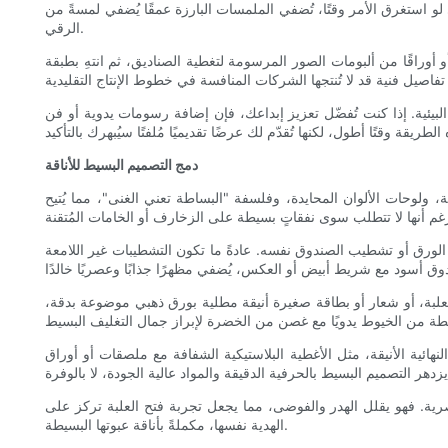
استغرق الأمر وقتًا، تُضفي الملمسات البارزة عمقًا يُضفي لمسةً من
الرقي.
وراقًا من ألبومات الصور المرسومة لتغطية الصناديق، ثم انتهِ بطبقة
ة البيئية. إذا كنت تُفضّل تعزيز إبداعك، فإن إضافة رسومات يدوية أو فن
دمج التصميم البسيط للأناقة
 ولوحات الألوان المحايدة، وفلسفة "البساطة تعني الغنى"، مما يُتيح
مس الورق أو تشطيب الصندوق نفسه. عادةً ما تكون التشطيبات غير اللامعة
لبة، أو شعار أو بطاقة صغيرة أنيقة مطلية بورق ذهبي موضوعة بدقة،
ئية الأنيقة، مثل الأغطية البلاستيكية الشفافة مع ملصقات أو أوراق
رية. فهو يقلل الهدر والفوضى، مما يجعل تجربة فتح العلبة تركز على
الهدية نفسها، مكملةً بأناقة عبوتها البسيطة.