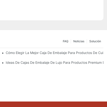
FAQ
Noticias
Solución
Sostenibles
Cómo Elegir La Mejor Caja De Embalaje Para Productos De Cuida
 Piel Personalizados Que Fomentan La Fidelidad A La Marca
Ideas De Cajas De Embalaje De Lujo Para Productos Premium De