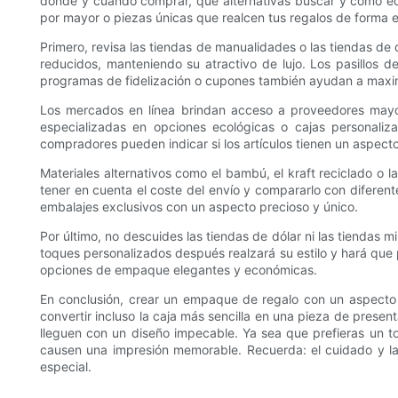
dónde y cuándo comprar, qué alternativas buscar y cómo equi
por mayor o piezas únicas que realcen tus regalos de forma 
Primero, revisa las tiendas de manualidades o las tiendas d
reducidos, manteniendo su atractivo de lujo. Los pasillos
programas de fidelización o cupones también ayudan a maxim
Los mercados en línea brindan acceso a proveedores mayo
especializadas en opciones ecológicas o cajas personali
compradores pueden indicar si los artículos tienen un aspect
Materiales alternativos como el bambú, el kraft reciclado o 
tener en cuenta el coste del envío y compararlo con diferen
embalajes exclusivos con un aspecto precioso y único.
Por último, no descuides las tiendas de dólar ni las tiendas
toques personalizados después realzará su estilo y hará que
opciones de empaque elegantes y económicas.
En conclusión, crear un empaque de regalo con un aspecto 
convertir incluso la caja más sencilla en una pieza de presen
lleguen con un diseño impecable. Ya sea que prefieras un toq
causen una impresión memorable. Recuerda: el cuidado y la
especial.