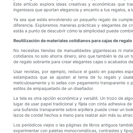
Este artículo explora ideas creativas y económicas que t
ingeniosos que aportan elegancia y encanto a tus regalos, a 
Ya sea que estés envolviendo un pequeño regalo de cumpleañ
diferencia. Exploremos maneras prácticas y elegantes de cr
estás a punto de descubrir cómo la simplicidad puede combina
Reutilización de materiales cotidianos para cajas de regalo 
No necesitas tiendas de manualidades gigantescas ni mater
cotidianos no solo ahorra dinero, sino que también le da un 
de regalo sobrante para crear elegantes cajas o acabados de
Usar revistas, por ejemplo, reduce el gasto en papeles esp
estampados que se ajusten al tema de tu regalo y úsalas 
meticulosamente y lo sellas con pegamento transparente o p
estilos de empaquetado de un diseñador.
La tela es otra opción económica y versátil. Un trozo de alg
lugar de usar papel tradicional y fíjela con cinta adhesiva de
una bufanda transparente sobre arpillera puede crear un look 
lazos de cordel hechos a mano para realzar aún más su atrac
Los periódicos viejos o las páginas de libros antiguos tambi
experimentar con paletas monocromáticas, contrastes y tipogra