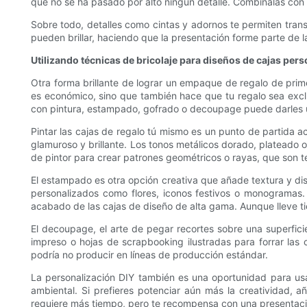
que no se ha pasado por alto ningún detalle. Combínalas con e
Sobre todo, detalles como cintas y adornos te permiten tran
pueden brillar, haciendo que la presentación forme parte de l
Utilizando técnicas de bricolaje para diseños de cajas per
Otra forma brillante de lograr un empaque de regalo de prim
es económico, sino que también hace que tu regalo sea exclu
con pintura, estampado, gofrado o decoupage puede darles u
Pintar las cajas de regalo tú mismo es un punto de partida a
glamuroso y brillante. Los tonos metálicos dorado, plateado 
de pintor para crear patrones geométricos o rayas, que son 
El estampado es otra opción creativa que añade textura y di
personalizados como flores, iconos festivos o monogramas. P
acabado de las cajas de diseño de alta gama. Aunque lleve ti
El decoupage, el arte de pegar recortes sobre una superfici
impreso o hojas de scrapbooking ilustradas para forrar las c
podría no producir en líneas de producción estándar.
La personalización DIY también es una oportunidad para usa
ambiental. Si prefieres potenciar aún más la creatividad, 
requiere más tiempo, pero te recompensa con una presentaci