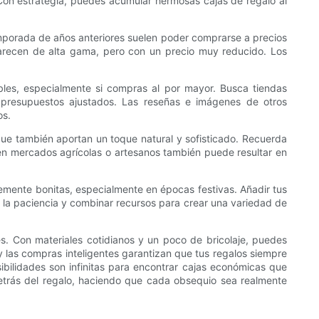
 Con estrategia, puedes acumular hermosas cajas de regalo al
emporada de años anteriores suelen poder comprarse a precios
parecen de alta gama, pero con un precio muy reducido. Los
es, especialmente si compras al por mayor. Busca tiendas
 presupuestos ajustados. Las reseñas e imágenes de otros
os.
 que también aportan un toque natural y sofisticado. Recuerda
 en mercados agrícolas o artesanos también puede resultar en
temente bonitas, especialmente en épocas festivas. Añadir tus
 la paciencia y combinar recursos para crear una variedad de
. Con materiales cotidianos y un poco de bricolaje, puedes
 y las compras inteligentes garantizan que tus regalos siempre
sibilidades son infinitas para encontrar cajas económicas que
etrás del regalo, haciendo que cada obsequio sea realmente