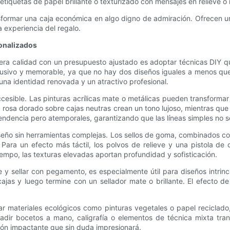
tiquetas de papel brillante o texturizado con mensajes en relieve o 
sformar una caja económica en algo digno de admiración. Ofrecen una
a experiencia del regalo.
sonalizados
era calidad con un presupuesto ajustado es adoptar técnicas DIY que
sivo y memorable, ya que no hay dos diseños iguales a menos que t
na identidad renovada y un atractivo profesional.
ccesible. Las pinturas acrílicas mate o metálicas pueden transformar
o rosa dorado sobre cajas neutras crean un tono lujoso, mientras que
tendencia pero atemporales, garantizando que las líneas simples no
seño sin herramientas complejas. Los sellos de goma, combinados co
ara un efecto más táctil, los polvos de relieve y una pistola de ca
empo, las texturas elevadas aportan profundidad y sofisticación.
e y sellar con pegamento, es especialmente útil para diseños intrin
ajas y luego termine con un sellador mate o brillante. El efecto de
r materiales ecológicos como pinturas vegetales o papel reciclad
añadir bocetos a mano, caligrafía o elementos de técnica mixta tr
ón impactante que sin duda impresionará.