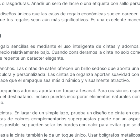
 o rasgaduras. Añadir un sello de lacre o una etiqueta con sello per
rear diseños únicos que las cajas de regalo económicas suelen carece
 que tus regalos sean aún más significativos. Es una excelente mane
d
galo sencillas es mediante el uso inteligente de cintas y adorno
precio relativamente bajo. Cuando consideramos la cinta no solo com
de repente un carácter elegante.
y anchos. Las cintas de satén ofrecen un brillo sedoso que aporta un
pulcra y personalizada. Las cintas de organza aportan suavidad con
hace que el empaque sea más dinámico y visualmente atractivo.
s o pequeños adornos aportan un toque artesanal. Para ocasiones espe
el destinatario. Incluso puedes incorporar elementos naturales co
co.
cintas. En lugar de un simple lazo, prueba un diseño de cinta en cas
ntas de colores complementarios superpuestas puede dar un aspec
s posible, se pueden sellar los bordes con calor para evitar que se 
 a la cinta también le da un toque único. Usar bolígrafos metálicos 