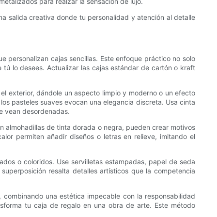
metalizados para realzar la sensación de lujo.
 salida creativa donde tu personalidad y atención al detalle
 personalizan cajas sencillas. Este enfoque práctico no solo
ú lo desees. Actualizar las cajas estándar de cartón o kraft
 el exterior, dándole un aspecto limpio y moderno o un efecto
 los pasteles suaves evocan una elegancia discreta. Usa cinta
 se vean desordenadas.
n almohadillas de tinta dorada o negra, pueden crear motivos
lor permiten añadir diseños o letras en relieve, imitando el
cados o coloridos. Use servilletas estampadas, papel de seda
 superposición resalta detalles artísticos que la competencia
o, combinando una estética impecable con la responsabilidad
ansforma tu caja de regalo en una obra de arte. Este método