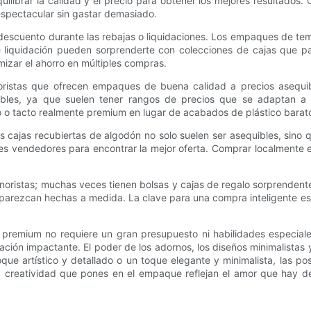
librar la calidad y el precio para obtener los mejores resultados.
espectacular sin gastar demasiado.
e descuento durante las rebajas o liquidaciones. Los empaques de t
 de liquidación pueden sorprenderte con colecciones de cajas que 
izar el ahorro en múltiples compras.
ristas que ofrecen empaques de buena calidad a precios asequibl
zables, ya que suelen tener rangos de precios que se adaptan a
o o tacto realmente premium en lugar de acabados de plástico barat
las cajas recubiertas de algodón no solo suelen ser asequibles, sino
tes vendedores para encontrar la mejor oferta. Comprar localmente
 minoristas; muchas veces tienen bolsas y cajas de regalo sorprenden
 parezcan hechas a medida. La clave para una compra inteligente es
premium no requiere un gran presupuesto ni habilidades especiales
tación impactante. El poder de los adornos, los diseños minimalistas
ue artístico y detallado o un toque elegante y minimalista, las po
 creatividad que pones en el empaque reflejan el amor que hay d