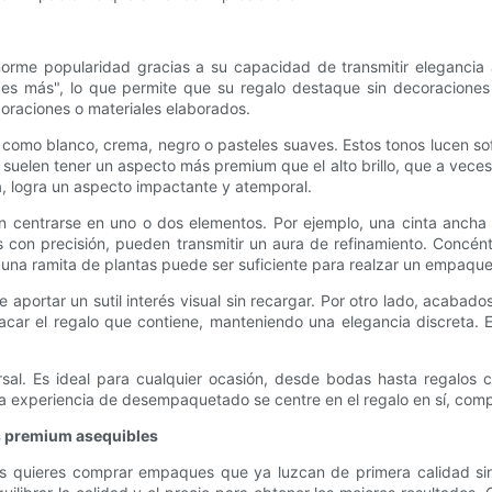
rme popularidad gracias a su capacidad de transmitir elegancia a
os es más", lo que permite que su regalo destaque sin decoraciones
oraciones o materiales elaborados.
como blanco, crema, negro o pasteles suaves. Estos tonos lucen sof
suelen tener un aspecto más premium que el alto brillo, que a vec
, logra un aspecto impactante y atemporal.
 en centrarse en uno o dos elementos. Por ejemplo, una cinta ancha 
on precisión, pueden transmitir un aura de refinamiento. Concéntre
una ramita de plantas puede ser suficiente para realzar un empaque 
de aportar un sutil interés visual sin recargar. Por otro lado, acab
car el regalo que contiene, manteniendo una elegancia discreta. El
rsal. Es ideal para cualquier ocasión, desde bodas hasta regalos 
la experiencia de desempaquetado se centre en el regalo en sí, comp
s premium asequibles
eces quieres comprar empaques que ya luzcan de primera calidad si