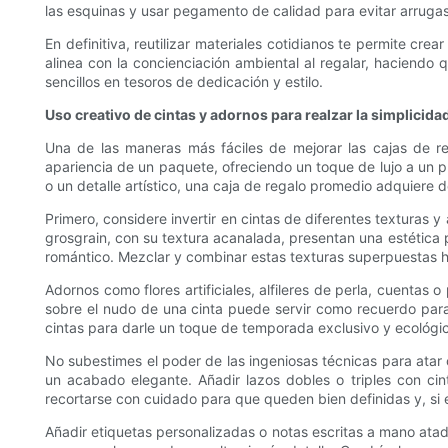
las esquinas y usar pegamento de calidad para evitar arrugas
En definitiva, reutilizar materiales cotidianos te permite c
alinea con la concienciación ambiental al regalar, haciendo
sencillos en tesoros de dedicación y estilo.
Uso creativo de cintas y adornos para realzar la simplicida
Una de las maneras más fáciles de mejorar las cajas de re
apariencia de un paquete, ofreciendo un toque de lujo a un 
o un detalle artístico, una caja de regalo promedio adquiere 
Primero, considere invertir en cintas de diferentes texturas 
grosgrain, con su textura acanalada, presentan una estética 
romántico. Mezclar y combinar estas texturas superpuestas 
Adornos como flores artificiales, alfileres de perla, cuenta
sobre el nudo de una cinta puede servir como recuerdo para 
cintas para darle un toque de temporada exclusivo y ecológi
No subestimes el poder de las ingeniosas técnicas para atar 
un acabado elegante. Añadir lazos dobles o triples con ci
recortarse con cuidado para que queden bien definidas y, si e
Añadir etiquetas personalizadas o notas escritas a mano atadas