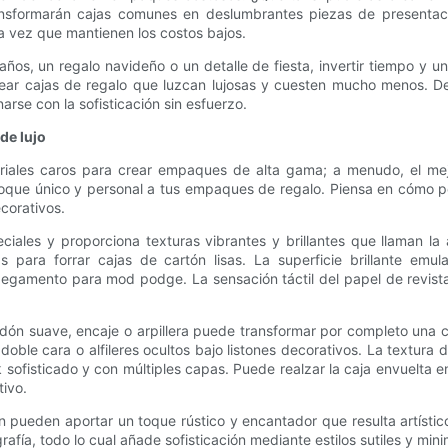
ransformarán cajas comunes en deslumbrantes piezas de presentac
la vez que mantienen los costos bajos.
os, un regalo navideño o un detalle de fiesta, invertir tiempo y
ear cajas de regalo que luzcan lujosas y cuesten mucho menos. Des
rse con la sofisticación sin esfuerzo.
de lujo
iales caros para crear empaques de alta gama; a menudo, el mejor
toque único y personal a tus empaques de regalo. Piensa en cómo podr
corativos.
eciales y proporciona texturas vibrantes y brillantes que llaman l
para forrar cajas de cartón lisas. La superficie brillante emula
egamento para mod podge. La sensación táctil del papel de revista
odón suave, encaje o arpillera puede transformar por completo una 
 doble cara o alfileres ocultos bajo listones decorativos. La textura
sofisticado y con múltiples capas. Puede realzar la caja envuelta e
tivo.
én pueden aportar un toque rústico y encantador que resulta artístic
fía, todo lo cual añade sofisticación mediante estilos sutiles y mini