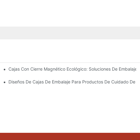
Cajas Con Cierre Magnético Ecológico: Soluciones De Embalaje 
Para Un Embalaje Premium
idado De La Piel
Diseños De Cajas De Embalaje Para Productos De Cuidado De La