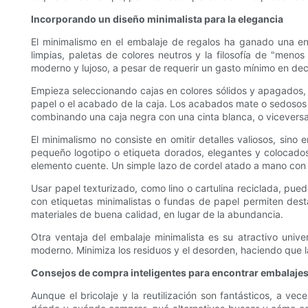
Incorporando un diseño minimalista para la elegancia
El minimalismo en el embalaje de regalos ha ganado una eno
limpias, paletas de colores neutros y la filosofía de "men
moderno y lujoso, a pesar de requerir un gasto mínimo en dec
Empieza seleccionando cajas en colores sólidos y apagados, 
papel o el acabado de la caja. Los acabados mate o sedosos 
combinando una caja negra con una cinta blanca, o viceversa
El minimalismo no consiste en omitir detalles valiosos, sino
pequeño logotipo o etiqueta dorados, elegantes y colocados c
elemento cuente. Un simple lazo de cordel atado a mano con 
Usar papel texturizado, como lino o cartulina reciclada, pue
con etiquetas minimalistas o fundas de papel permiten desta
materiales de buena calidad, en lugar de la abundancia.
Otra ventaja del embalaje minimalista es su atractivo unive
moderno. Minimiza los residuos y el desorden, haciendo que 
Consejos de compra inteligentes para encontrar embalaje
Aunque el bricolaje y la reutilización son fantásticos, a v