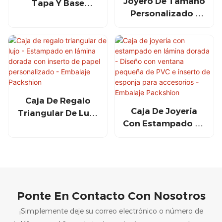
Joyero De Tamaño
Tapa Y Base
Personalizado -
Rígidas E
Papel Especial De
Impresión
Lujo Con Logotipo
Premium Para
Dorado Para
Collares Y Anillos -
Marcas Premium -
Packshion
Packshion
Packaging
Packaging
Caja De Regalo
Caja De Joyería
Triangular De Lujo
Con Estampado En
- Estampado En
Lámina Dorada -
Lámina Dorada
Diseño Con
Con Inserto De
Ventana Pequeña
Papel
De PVC E Inserto
Personalizado -
De Esponja Para
Embalaje
Ponte En Contacto Con Nosotros
Accesorios -
Packshion
Embalaje
¡Simplemente deje su correo electrónico o número de