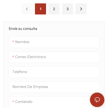
Personalizados En
Inserto De EVA Y
1
2
3
Varios Tamaños Para
Logotipo Dorado Para
Cosméticos Y Joyería -
Marcas De Cuidado
Packshion Packaging
Personal Masculino -
Envíe su consulta
Packshion Packaging
Nombre
Correo Electrónico
Teléfono
Nombre De Empresa
Contenido