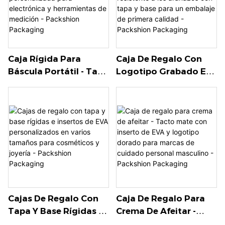
Lujo - Packshion
Packaging
Caja Rígida Para
Caja De Regalo Con
Báscula Portátil - Tapa
Logotipo Grabado En
Y Base Con Bandeja De
Relieve - Papel Especial
Plástico
Texturizado
Personalizada Para
Resistente A Los
Electrónica Y
Arañazos Con Tapa Y
Herramientas De
Base Para Un Embalaje
Medición - Packshion
De Primera Calidad -
Packaging
Packshion Packaging
Cajas De Regalo Con
Caja De Regalo Para
Tapa Y Base Rígidas E
Crema De Afeitar -
Insertos De EVA
Tacto Mate Con