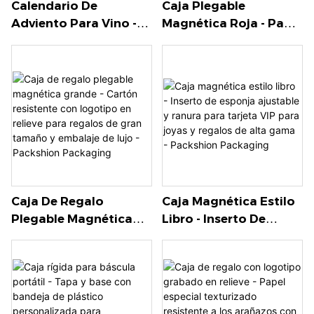
Calendario De
Caja Plegable
Adviento Para Vino -
Magnética Roja - Papel
Caja De Cartón
Especial De Primera
Corrugado Con
Calidad Para Regalos
Separadores De Papel
De Alta Gama -
Personalizados Para
Packshion Packaging
Minibotellas Y Viales -
Packshion Packaging
Caja De Regalo
Caja Magnética Estilo
Plegable Magnética
Libro - Inserto De
Grande - Cartón
Esponja Ajustable Y
Resistente Con
Ranura Para Tarjeta
Logotipo En Relieve
VIP Para Joyas Y
Para Regalos De Gran
Regalos De Alta Gama
Tamaño Y Embalaje De
- Packshion Packaging