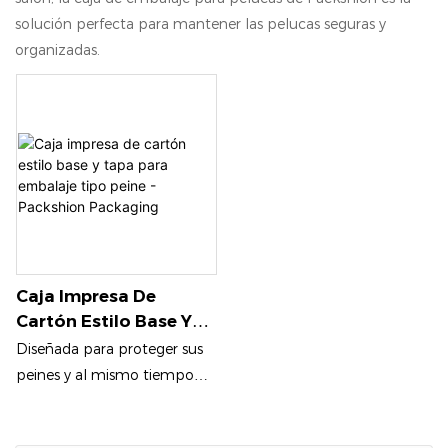
solución perfecta para mantener las pelucas seguras y
organizadas.
Caja Impresa De
Cartón Estilo Base Y
Tapa Para Embalaje
Diseñada para proteger sus
Tipo Peine - Packshion
peines y al mismo tiempo
Packaging
mostrar su belleza, esta caja
liviana pero resistente