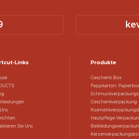
9
ke
tcut-Links
Produkte
use
Geschenk Box
DUCTS
Pappkarton; Papierbo
ng
Schmuckverpackungs
tleistungen
Geschenkverpackung
 Uns
Kosmetikverpackungs
richten
Hautpflege-Verpacku
ktieren Sie Uns
Bekleidungsverpacku
Kerzenverpackungsbo