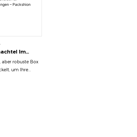
e
achtel Im
d Deckelstil
e, aber robuste Box
verpackungen –
kelt, um Ihre
n Packaging
chützen und
ihre Schönheit zu
 Sie verfügt über
ividuelle Aufdrucke,
enidentität
können. Der leicht
Deckel ermöglicht
en Zugriff auf den