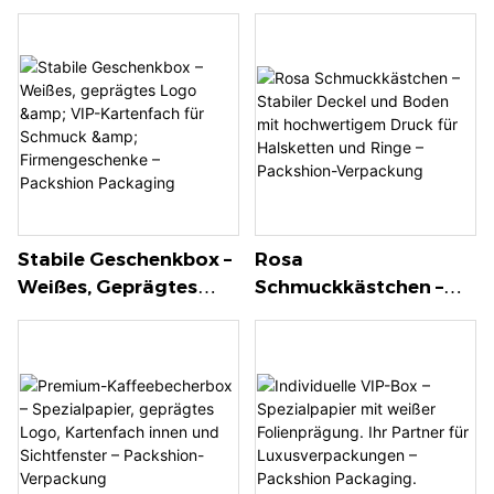
Strukturiertes,
Bodenboxen Mit
Kratzfestes
Individuell
Spezialpapier Mit
Anpassbaren EVA-
Deckel Und Boden Für
Einsätzen In
Hochwertige
Verschiedenen Größen
Verpackung –
Für Kosmetik Und
Packshion Packaging
Schmuck – Packshion
Packaging
Stabile Geschenkbox –
Rosa
Weißes, Geprägtes
Schmuckkästchen –
Logo & VIP-Kartenfach
Stabiler Deckel Und
Für Schmuck &
Boden Mit
Firmengeschenke –
Hochwertigem Druck
Packshion Packaging
Für Halsketten Und
Ringe – Packshion-
Verpackung