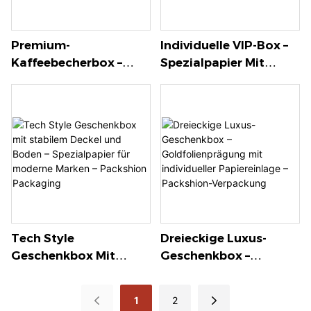
Premium-
Individuelle VIP-Box –
Kaffeebecherbox –
Spezialpapier Mit
Spezialpapier,
Weißer Folienprägung.
Geprägtes Logo,
Ihr Partner Für
Kartenfach Innen Und
Luxusverpackungen –
Sichtfenster –
Packshion Packaging.
Packshion-
Verpackung
Tech Style
Dreieckige Luxus-
Geschenkbox Mit
Geschenkbox –
Stabilem Deckel Und
Goldfolienprägung Mit
Boden – Spezialpapier
Individueller
1
2
Für Moderne Marken –
Papiereinlage –