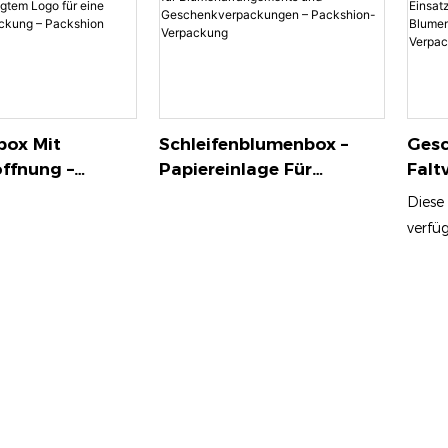
box Mit
Schleifenblumenbox –
Gesc
öffnung –
Papiereinlage Für
Falt
 Ausführung
Blumenarrangements
Größ
Diese
oliengeprägtem
Und
Maßg
verfü
Eine Luxuriöse
Geschenkverpackungen –
Eins
Magne
g – Packshion
Packshion-Verpackung
Und
hochw
g
Blum
was s
Pack
umwel
elega
schön
Ihre K
präse