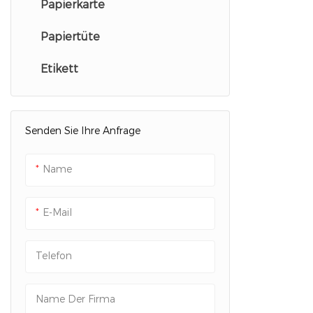
Papierkarte
Faltschachtel aus Papier
Schmuckverpackungsbox
Papiertüte
Strukturierte Papierbox
Geschenkverpackung
Etikett
Kosmetikverpackungsbox
Hautpflege-Verpackungsbox
Senden Sie Ihre Anfrage
Bekleidungsverpackungsbox
Kerzenverpackungsbox
Name
Elektronische
E-Mail
Verpackungsbox
Perückenverpackungsbox
Telefon
Parfümverpackungsbox
Name Der Firma