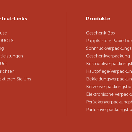
tcut-Links
Produkte
use
Geschenk Box
DUCTS
Pappkarton; Papierbo
ng
Schmuckverpackungs
tleistungen
Geschenkverpackung
 Uns
Kosmetikverpackungs
richten
Hautpflege-Verpacku
ktieren Sie Uns
Bekleidungsverpacku
Kerzenverpackungsbo
Elektronische Verpac
Perückenverpackungs
Parfümverpackungsbo