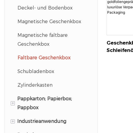
Deckel- und Bodenbox
Magnetische Geschenkbox
Magnetische faltbare
Geschenk
Geschenkbox
Schleifen
Schwarze
Faltbare Geschenkbox
Mit Goldf
Schubladenbox
Logo Für 
Verpackun
Zylinderkasten
Packagin
Pappkarton; Papierbox;
+
Pappbox
+
Industrieanwendung
Briefkasten