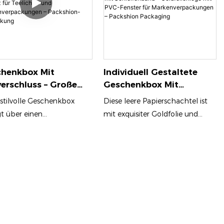
henkbox Mit
Individuell Gestaltete
verschluss – Große
Geschenkbox Mit
e Mit
Schleifenband –
 stilvolle Geschenkbox
Diese leere Papierschachtel ist
efertigtem EVA-
Goldfolienlogo Mit PVC-
gt über einen
mit exquisiter Goldfolie und
atz Für Teelichter
Fenster Für
tverschluss und ist aus
Silberprägung versehen und
Markenverpackungen –
ertigem Karton gefertigt,
eignet sich daher perfekt für die
enverpackungen –
Packshion Packaging
ie langlebig und
Präsentation von
shion-Verpackung
tfreundlich macht. Das
Kleidungsstücken oder
nte Design mit einem
Accessoires. Das stilvolle PVC-
en Band sorgt dafür, dass
Fenster verleiht Ihren Produkten
erzen auf luxuriöse Weise
einen Hauch von Raffinesse und
ntiert werden und sich
lässt sie erstrahlen. Diese