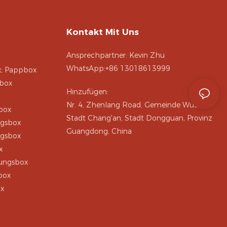
Kontakt Mit Uns
Ansprechpartner: Kevin Zhu
WhatsApp:+86 13018613999
x; Pappbox
box
Hinzufügen:
Nr. 4, Zhenlang Road, Gemeinde Wusha,
box
Stadt Chang'an, Stadt Dongguan, Provinz
ngsbox
Guangdong, China
ngsbox
x
kungsbox
box
x