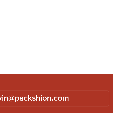
esondere Anlässe wie
tstage, Hochzeiten oder
age. Überraschen Sie Ihre
 mit dieser exquisiten
enkbox und machen Sie
 Tag noch unvergesslicher
vin@packshion.com