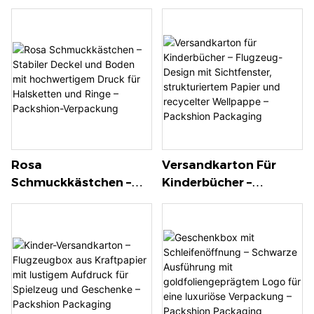
Bodenboxen Mit
Mattierte Oberfläche
Individuell
Mit EVA-Einlage Und
Anpassbaren EVA-
Goldfoliengeprägtem
Einsätzen In
Logo Für
Verschiedenen Größen
Herrenpflegemarken –
Für Kosmetik Und
Packshion Packaging
Schmuck – Packshion
Packaging
Rosa
Versandkarton Für
Schmuckkästchen –
Kinderbücher –
Stabiler Deckel Und
Flugzeug-Design Mit
Boden Mit
Sichtfenster,
Hochwertigem Druck
Strukturiertem Papier
Für Halsketten Und
Und Recycelter
Ringe – Packshion-
Wellpappe – Packshion
Verpackung
Packaging