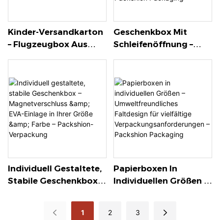
Kinder-Versandkarton
Geschenkbox Mit
– Flugzeugbox Aus
Schleifenöffnung –
Kraftpapier Mit
Schwarze Ausführung
Lustigem Aufdruck Für
Mit
Spielzeug Und
Goldfoliengeprägtem
Geschenke – Packshion
Logo Für Eine
Packaging
Luxuriöse Verpackung
– Packshion Packaging
Individuell Gestaltete,
Papierboxen In
Stabile Geschenkbox –
Individuellen Größen –
Magnetverschluss &
Umweltfreundliches
EVA-Einlage In Ihrer
Faltdesign Für
1
2
3
Größe & Farbe –
Vielfältige