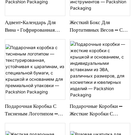
Адвент-Календарь Для
Жесткий Бокс Для
Вина - Гофрированная
Портативных Весов — С
Коробка С Бумажными
Крышкой И Основанием, С
Разделителями Для Мини-
Пластиковым Поддоном
Бутылок И Флаконов -
На Заказ Для Электроники
Packshion Packaging
И Измерительных
Инструментов —
Packshion Packaging
Подарочная Коробка С
Подарочные Коробки —
Тисненым Логотипом —
Жесткие Коробки С
Текстурированная,
Крышкой И Основанием, С
Устойчивая К Царапинам,
Индивидуальными