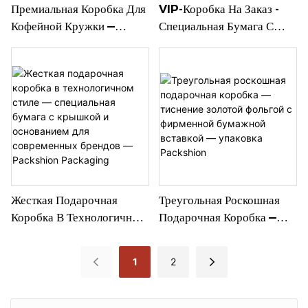
Премиальная Коробка Для
VIP-Коробка На Заказ -
Кофейной Кружки —
Специальная Бумага С
Специальная Бумага,
Тиснением Белой Фольгой.
Тиснение Логотипа,
Ваш Партнер В Сфере
Внутренний Слот Для
Элитной Упаковки -
Карты И Окошко Для
Packshion Packaging.
Демонстрации — Упаковка
Packshion.
Жесткая Подарочная
Треугольная Роскошная
Коробка В Технологичном
Подарочная Коробка —
Стиле — Специальная
Тиснение Золотой Фольгой
Бумага С Крышкой И
С Фирменной Бумажной
1
2
Основанием Для
Вставкой — Упаковка
Современных Брендов —
Packshion
Packshion Packaging