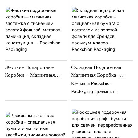
Жесткие Подарочные
Складная Подарочная
Коробки — Магнитная
Магнитная Коробка –
Застежка С Тиснением
Специальная Бумага С
Компания Packshion
Золотой Фольгой, Матовая
Логотипом Из Золотой
Packaging предлагает
Ламинация, Складная
Фольги Для Брендов
подарочные коробки премиум-
Конструкция —
Премиум-Класса –
класса с магнитной застежкой,
Packshion Packaging
Packshion Packaging
изготовленные из роскошных
картонных материалов, что
является высококачественным и