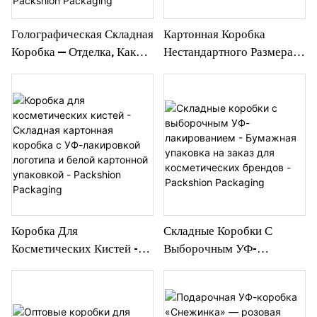
Голографическая Складная
Картонная Коробка
Коробка — Отделка, Как
Нестандартного Размера -
После Лазерной
Экологичная Складная
Обработки, И
Конструкция Для
Технологичный Стиль Для
Различных Целей Упаковки
Электроники И
- Упаковка Packshion
Современных Подарков —
Packshion Packaging
Коробка Для
Складные Коробки С
Косметических Кистей -
Выборочным УФ-
Складная Картонная
Лакированием - Бумажная
Коробка С УФ-Лакировкой
Упаковка На Заказ Для
Логотипа И Белой
Косметических Брендов -