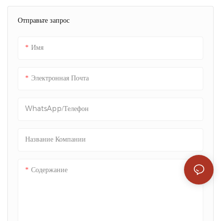
логотипа. Это элегантное и
практическое решение для
Отправьте запрос
упаковки обеспечивает
профессиональное
Имя
прикосновение к вашим
продуктам по уходу за кожей,
гарантируя, что они выделяются
Электронная Почта
на полках
WhatsApp/телефон
Название Компании
Содержание