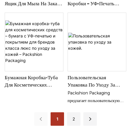
Ящик Для Мыла На Заказ
Коробки – УФ-Печать
На Заказ Логотип
«Снежинка» Для Упаковки
Косметики – Packshion
Packaging
Бумажная Коробка-Туба
Пользовательская
Для Косметических
Упаковка По Уходу За
Средств – Бумага С УФ-
Кожей.
Packshion Packaging
Печатью И Покрытием Для
предлагает пользовательскую
Брендов Класса Люкс По
упаковку по уходу за кожей в
Уходу За Кожей –
виде складной бумажной
1
2
Packshion Packaging
коробки с штамповками