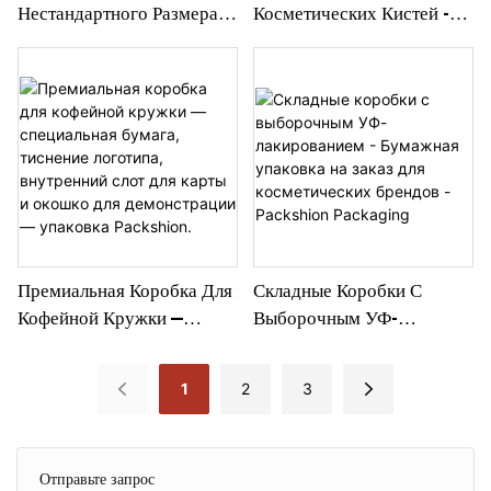
Нестандартного Размера -
Косметических Кистей -
Экологичная Складная
Складная Картонная
Конструкция Для
Коробка С УФ-Лакировкой
Различных Целей Упаковки
Логотипа И Белой
- Упаковка Packshion
Картонной Упаковкой -
Packshion Packaging
Премиальная Коробка Для
Складные Коробки С
Кофейной Кружки —
Выборочным УФ-
Специальная Бумага,
Лакированием - Бумажная
Тиснение Логотипа,
Упаковка На Заказ Для
1
2
3
Внутренний Слот Для
Косметических Брендов -
Карты И Окошко Для
Packshion Packaging
Демонстрации — Упаковка
Отправьте запрос
Packshion.