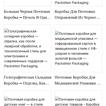
Большая Черная Почтовая
Коробка Для Почтовых
Коробка — Печать В Один
Отправлений Из Черного
Цвет На Гофрированном
Гофрированного Картона
Картоне Для Упаковки
Нестандартного Размера -
Наборов И Комплектов —
Точечная Цветная Печать
Упаковка Packshion.
Для Брендированной
Доставки Товаров В
Интернет-Магазинах -
Packshion Packaging
Голографическая Складная
Почтовые Коробки Для
Коробка — Отделка, Как
Медицинской Упаковки —
После Лазерной
Гофрированный Картон В
Обработки, И
Авиационном Стиле С УФ-
Технологичный Стиль Для
Узором И Тиснением