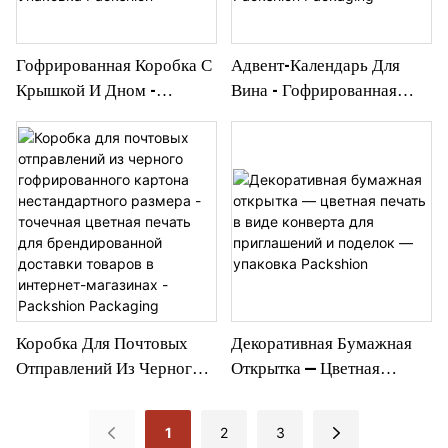
Гофрированная Коробка С
Адвент-Календарь Для
Крышкой И Дном -
Вина - Гофрированная
Бумажная Вставка На
Коробка С Бумажными
Заказ Для Защиты И
Разделителями Для Мини-
Демонстрации Товара -
Бутылок И Флаконов -
Упаковка Packshion
Packshion Packaging
Коробка Для Почтовых
Декоративная Бумажная
Отправлений Из Черного
Открытка — Цветная
Гофрированного Картона
Печать В Виде Конверта
Нестандартного Размера -
Для Приглашений И
1
2
3
Точечная Цветная Печать
Поделок — Упаковка