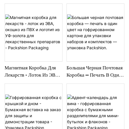
Материала - Картонная
Основанием – Бумажный
Коробка С Магнитной
Вкладыш В Нескольких
Застежкой Для Ювелирных
Цветовых Вариантах Для
Изделий И Электроники -
Подарочной Продукции
Packshion Packaging
Класса Люкс И Розничной
Торговли – Упаковка
Packshion.
Магнитная Коробка Для
Большая Черная Почтовая
Лекарств - Лоток Из ЭВА,
Коробка — Печать В Один
Окошко Из ПВХ И Логотип
Цвет На Гофрированном
Из УФ-Золота Для
Картоне Для Упаковки
Лекарственных
Наборов И Комплектов —
Препаратов - Packshion
Упаковка Packshion.
Packaging