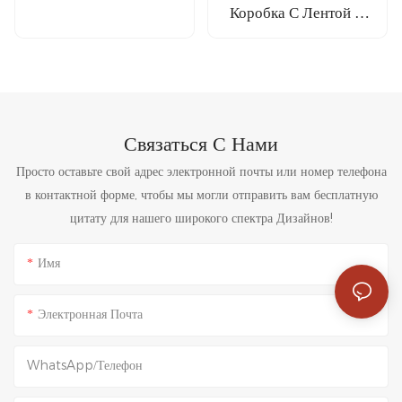
Картона Синего Цвета
Коробка С Лентой —
- Packshion
Большого Размера С
Packaging
Фирменной Вставкой
Из ЭВА Для Упаковки
Чайных Свечей И
Цветов — Packshion
Связаться С Нами
Packaging
Просто оставьте свой адрес электронной почты или номер телефона
в контактной форме, чтобы мы могли отправить вам бесплатную
цитату для нашего широкого спектра Дизайнов!
Имя
Электронная Почта
WhatsApp/телефон