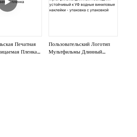
льская Печатная
Пользовательский Логотип
ицаемая Пленка
Мультфильмы Длинный
h
Последний Устойчивый К УФ
Водные Виниловые Наклейки
- Упаковка С Упаковкой