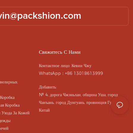
vin@packshion.com
Свяжитесь С Нами
Контактное лицо: Кевин Чжу
WhatsApp：+86 13018613999
Ювелирных
Добавить:
№ 4, дорога Чжэньлан, община Уша, город
 Коробка
Чанъань, город Дунгуань, провинция Гуандун,
ая Коробка
Китай
 Ухода За Кожей
дежды
вечей