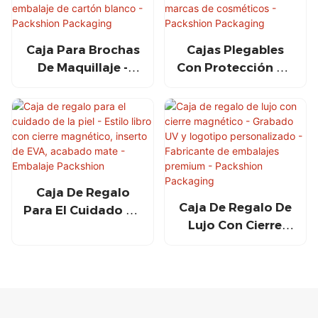
Caja Para Brochas
Cajas Plegables
De Maquillaje -
Con Protección UV
Caja De Papel
- Embalaje De
Plegable Con
Papel
Logotipo UV Y
Personalizado
Embalaje De
Para Marcas De
Cartón Blanco -
Cosméticos -
Packshion
Packshion
Packaging
Packaging
Caja De Regalo
Caja De Regalo De
Para El Cuidado De
Lujo Con Cierre
La Piel - Estilo
Magnético -
Libro Con Cierre
Grabado UV Y
Magnético, Inserto
Logotipo
De EVA, Acabado
Personalizado -
Mate - Embalaje
Fabricante De
Packshion