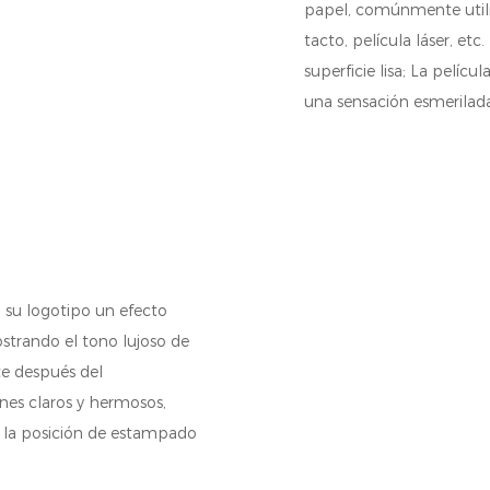
papel, comúnmente utiliz
tacto, película láser, etc.
superficie lisa; La pelíc
una sensación esmerilada
 su logotipo un efecto
ostrando el tono lujoso de
te después del
nes claros y hermosos,
ue la posición de estampado