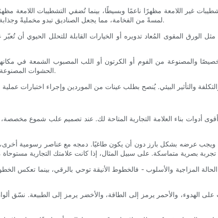
بات غير اللامعة مظهرًا ناعمًا وبسيطًا، بينما تُضفي التشطيبات اللامعة مظهرً
لمسةً من الفخامة، مما يجعل الصناديق تبدو مخمليةً وجذابة. تلعب هذه القوام دورًا هامًا في جذب العملاء من خلال الجاذبية الحسية.
مثل الورق المقوى المُعاد تدويره أو الخيارات القابلة للتحلل الحيوي أن تُعبّر ع
خصيصًا والمصنوعة من الفوم أو الكرتون أو اللب المصبوب الشمعة في مكانها، م
الحشوات المصنوعة من اللب المصبوب أو الكرتون، وهي مُفضّلة لحلول التغليف المستدامة.
قوى أدوات بناء العلامة التجارية المتاحة لك. عند تصميم علب شموع مخصصة
لبة، ويجب عرضه بشكل بارز دون أن يكون طاغيًا. دمجه مع عناصر رسومية أخرى،
لحالة المزاجية والأسلوب - فالخطوط الأنيقة توحي بالرقي، بينما تعكس الخطوط 
عث على الهدوء، والأحمر يرمز إلى الطاقة، والأخضر يرمز إلى الطبيعة. نسّق أل