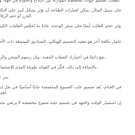
على سبيل المثال، يمكن لخيارات الطباعة أن تؤثر بشكل كبير على التكلفة.
البارز أو ختم الرقائق المعدنية. تُضفي اللمسات النهائية الخاصة فخامةً، ولكنها تزيد التكاليف أيضًا. قيّم ما إذا كانت القيمة المضافة تبرر التكلفة بناءً على السوق المستهدف.
يؤثر حجم الطلب أيضًا على سعر الوحدة. عادةً ما تُخفّض الطلبات الك
عامل تكلفة آخر هو تعقيد التصميم الهيكلي. الصناديق البسيطة ذات الأ
ضع دائمًا في اعتبارك النفقات الخفية، مثل رسوم الشحن والرسوم الجمركية (في حال الشراء دوليًا)، والنماذج الأولية، واحتمالية الهدر. اطلب عروض أسعار متعددة من موردين مختلفين، وراجع العينات قبل الالتزام.
بالإضافة إلى ذلك، فكّر في الفوائد طويلة المدى للاستثمار في تغليف عالي الجودة. فالعلب المتينة والجذابة تُقلل من تلف المنتج، وتُحسّن صورة العلامة التجارية، وتُعزز ولاء العملاء، مما يُؤثر إيجابًا على أرباحك.
من خلال تحقيق التوازن المدروس بين طموحات التصميم وحقائق التكلفة، يمكنك إنشاء صناديق شموع مخصصة تعمل على تعزيز منتجك دون الإضرار بالبنك.
في الختام، يُعد تصميم علب الشموع المخصصة جانبًا أساسيًا في نقل إبدا
أهمية التغليف، واختيار المواد المناسبة، ودمج العلامة التجارية بفعالية، وضمان الفعالية، وإدارة التكاليف، تُمهّدون الطريق لنجاح مشروع الشموع الخاص بكم.
إن استثمار الوقت والجهد في تصميم علبة شموع مخصصة لا يرتقي بجمال م