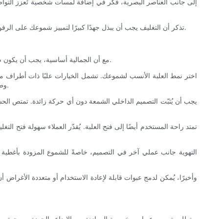
إلى جانب العناصر البصرية، فكّر في إضافة لمسات شخصية تُعزز التواصل 
تذكر أن التغليف يجب أن يبذل جهدًا كبيرًا لتمييز شموعك على الرفوف وعلى الإنترنت. من خلال دمج عناصر العلامة التجارية بعناية في تصميم علبتك، لن تُنشئ عبوةً فحسب، بل تجسيدًا لا يُنسى لعلامتك التجارية للشموع.
مع أن الجمالية أساسية، يجب أن يكون صندوق الشموع عمليًا ويوفر تجربة استخدام سلسة. سهولة الفتح والحماية والتخزين الآمن عوامل أساسية تؤثر على رضا العملاء وتكرار عمليات الشراء.
اختر نمط العلبة الأنسب لشموعك. تشمل الخيارات علبًا ذات أطراف مطوي
وطريقة التقديم. على سبيل المثال، يُضفي الصندوق ذو الإغلاق المغناطيسي لمسة من الفخامة، ويمكن للعملاء إعادة استخدامه، مما يضيف قيمة ملموسة.
يجب أن يُثبّت التصميم الداخلي الشمعة دون أي حركة زائدة. تمتص الح
تمتد راحة المستخدم أيضًا إلى فتح العلبة. يُقدّر العملاء سهولة فتح التغ
التهوية جانب عملي آخر في التصميم، خاصةً للشموع المزودة بأغطية أ
وأخيرًا، يُمكن لدمج عبوات قابلة لإعادة الاستخدام أو متعددة الأغراض 
يتطلب تصميم عبوات مخصصة الموازنة بين الإبداع والجودة من جهة، وفعالية التكلفة من جهة أخرى. يساعد تحديد ميزانيتك مبكرًا في اتخاذ قرارات مدروسة بشأن المواد وتقنيات الطباعة وتعقيدات العبوات وكميات الطلبات.