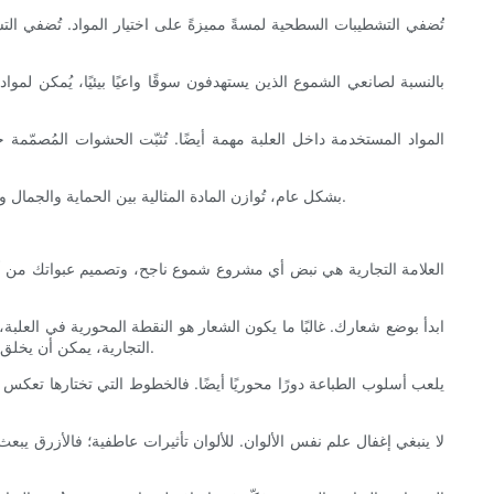
تُضفي التشطيبات السطحية لمسةً مميزةً على اختيار المواد. تُضفي التشطي
بالنسبة لصانعي الشموع الذين يستهدفون سوقًا واعيًا بيئيًا، يُمكن لمواد 
المواد المستخدمة داخل العلبة مهمة أيضًا. تُثبّت الحشوات المُصمّمة 
بشكل عام، تُوازن المادة المثالية بين الحماية والجمال والتكلفة والتأثير البيئي. يُنصح بطلب عينات من الموردين وإجراء اختبارات عملية على شموعكم لضمان تلبية التغليف لتوقعاتكم من حيث الجودة والمظهر.
العلامة التجارية هي نبض أي مشروع شموع ناجح، وتصميم عبواتك من أ
ابدأ بوضع شعارك. غالبًا ما يكون الشعار هو النقطة المحورية في الع
التجارية، يمكن أن يخلق تجربة بصرية متماسكة. على سبيل المثال، إذا كانت علامتك التجارية مستوحاة من الطبيعة، فإن دمج زخارف الأوراق أو الألوان الترابية يعزز هذه الهوية.
يلعب أسلوب الطباعة دورًا محوريًا أيضًا. فالخطوط التي تختارها تعكس ا
لا ينبغي إغفال علم نفس الألوان. للألوان تأثيرات عاطفية؛ فالأزرق يب