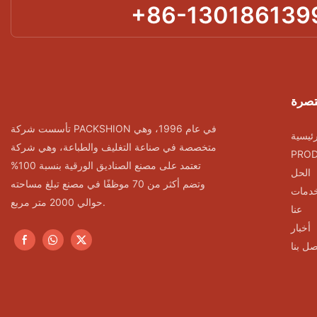
+86-130186139
تصرة
تأسست شركة PACKSHION في عام 1996، وهي
ئيسية
متخصصة في صناعة التغليف والطباعة، وهي شركة
PRO
تعتمد على مصنع الصناديق الورقية بنسبة 100%
الحل
وتضم أكثر من 70 موظفًا في مصنع تبلغ مساحته
خدمات
حوالي 2000 متر مربع.
عنا
أخبار
صل بنا