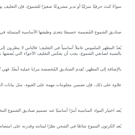
سواءً كنتَ حرفيًا منزليًا أو تدير مشروعًا صغيرًا للشموع، فإن التغلي
صناديق الشموع المُصممة خصيصًا تتعدى وظيفتها الأساسية المتمثلة في ت
يُعدّ المظهر الملموس عاملاً أساسياً في التغليف؛ فالناس لا ينظرون إل
بالنسبة لصانعي الشموع، يجب أن يعكس التغليف الأجواء التي يُضفيها م
بالإضافة إلى المظهر، تُقدم الصناديق المُخصصة مزايا عملية أيضًا. فه
علاوة على ذلك، فإن تضمين معلومات مهمة على العبوة، مثل بيانات الر
يُعد اختيار المواد المناسبة أمرًا أساسيًا عند تصميم صناديق الشموع ال
يُعد الكرتون المموج شائعًا في الشحن نظرًا لمتانته وقدرته على امتصاص 