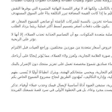
لكامل، ولكنها قد لا توفر اللمسة النهائية المتميزة التي يوفرها النقش
مساحة تخزين. بالنسبة للشركات الناشئة أو صانعي الشموع الصغار، قد
يكون طلب دفعات أصغر بتصميم أبسط أكثر عمليةً ريثما يزداد الطلب.
تعددة المكونات. مع أن التصاميم الجذابة تجذب العملاء، إلا أنها لا
تؤثر على الربحية.
تجارية، ويحمي منتجاتكم الهشة، ويترك انطباعًا أوليًا لا يُنسى. بفهم
، ستبقى العبوة أداةً أساسيةً لإيصال قيمك وجذب عملاء أوفياء. تذكر