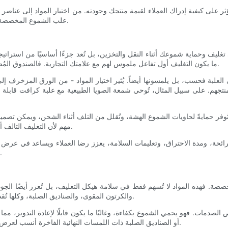
ف يؤثر على كيفية إدراك العملاء لقيمة منتجك وجودته. من اختيار المواد إلى ع
علب الشموع المخصصة واكتشف كيف يمكن للتصميم المدروس أن يُميز شموعك عن منافسيها.
غليف وحماية شموعك أثناء النقل والتخزين، بل تُعد جزءًا أساسيًا من استراتيجي
ما يكون التغليف أول تفاعل ملموس لهم مع علامتك التجارية. فالصندوق المُصمم بعناية يُحدث صدىً عاطفيًا، ويعزز الولاء، ويشجع على تكرار الشراء.
ى العلبة فحسب، بل يلمسونها أيضاً. يُثير اختيار المواد - من الورق المزخرف إل
نتجهم. على سبيل المثال، تُوحي شمعة الصويا الطبيعية مع علبة كرافت قابلة ل
ي تُوفر حمايةً لحاويات الشموع الهشة، وتُقلل من التلف أثناء الشحن، ويمكن 
مهم لأن التغليف التالف أو الشموع المكسورة قد تُفسد تجربة العميل وتزيد من تكاليف الاستبدال.
ائحة، ومدة الاحتراق، وتعليمات السلامة، يعزز رضا العملاء ويساعد في عرض من
الجوانب بشكل متماسك، مما يعزز احترافية منتجك وجاذبيته بشكل عام.
مخصصة. فهذه المواد لا تُسهم فقط في سلامة هيكل التغليف، بل تُعزز أيضًا الجو
والكرتون المقوى، والصناديق الصلبة، وكلها تُقدم مزايا مختلفة حسب حجم شمعتك وهشاشتها وصورة علامتك التجارية.
الصدمات. فهو يحمي الشموع بكفاءة، وغالبًا ما يكون قابلًا لإعادة التدوير، مم
أو الصناديق الصلبة ذات اللمسات النهائية الفاخرة أنسب لعرض الهدايا في المتاجر أو في التغليف الجاهز للهدايا، إذ تُضفي لمسةً فاخرة.