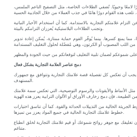
ا لامعًا وحيويًا. تُضفي الطلاءات الخاصة، مثل التصفيح الناعم الملمس،
ن التزام علامتكم التجارية بالاستدامة. كما أن استخدام الأحبار النباتية
وتجنب الطلاءات البلاستيكية يُعززان التزامكم بالبيئة.
ما يمنع كسرها. بينما يُوفّر الفوم حماية ممتازة، يُمكن إعادة تدوير
دمج عناصر العلامة التجارية بشكل فعال
، يجب أن تعكس كل تفصيلة قصة علامتك التجارية وتتوافق مع جمهورك
المستهدف.
 مثل الأنماط والأيقونات والرسوم التوضيحية، التي تعكس سمة علامتك
الجريئة الخالية من التذييلات الحداثة والقوة. كما أن تناسق اختيارات
خطوط علامتك التجارية الحالية في جميع المواد يعزز من تميزها.
وان تغليفك مع جوهر روائح شموعك أو قيم علامتك التجارية لخلق انطباع
متناغم.