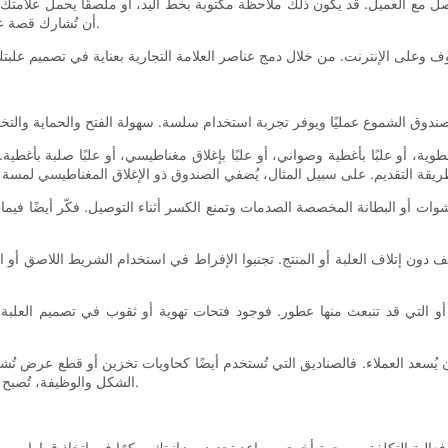
مع العميل. قد يكون ذلك ملاحظة مكتوبة بخط اليد، أو ملصقًا يحمل علامتك التج
أن تُشارك قصة علامتك التجارية، أو عملية الإنتاج، أو اقتباسًا مُلهمًا لتحسين تجربة العميل.
ة، أو علبًا بأغطية وصواني، أو علبًا بإغلاق مغناطيسي، أو علبًا صلبة بأغط
شوات أو البطانة المخصصة الصدمات وتمنع الكسر أثناء التوصيل. فكّر أيضًا ف
ليف دون إتلاف العلبة أو المنتج. تجنبوا الإفراط في استخدام الشريط اللاصق أو ا
و التي قد تنبعث منها عطور. فوجود فتحات تهوية أو ثقوب في تصميم العلبة ي
أن يُسعد العملاء. فالصناديق التي تُستخدم أيضًا كحاويات تخزين أو قطع عرض تُ
الشكل والوظيفة، تُصبح صناديق الشموع المُخصصة التي تُصممها امتدادًا لفائدة الشمعة وجاذبيتها.