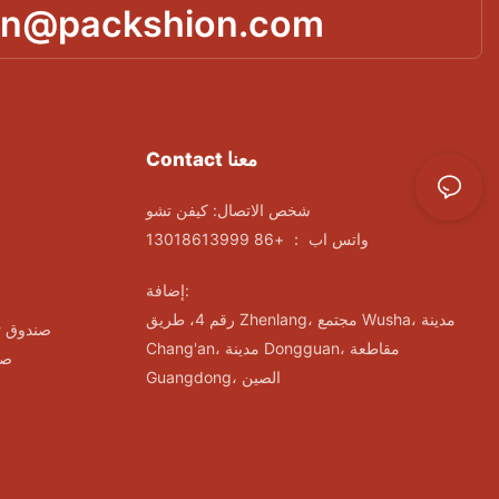
in@packshion.com
Contact معنا
شخص الاتصال: كيفن تشو
واتس اب ： +86 13018613999
إضافة:
رقم 4، طريق Zhenlang، مجتمع Wusha، مدينة
صندوق ت
Chang'an، مدينة Dongguan، مقاطعة
صن
Guangdong، الصين