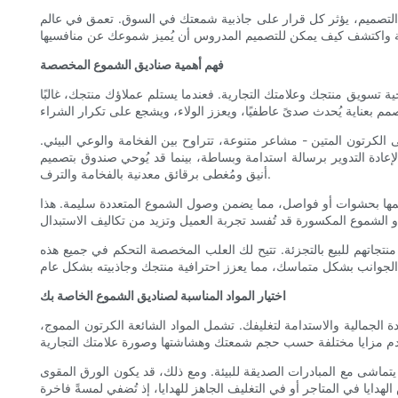
ناصر التصميم، يؤثر كل قرار على جاذبية شمعتك في السوق. تعمق في عالم
فهم أهمية صناديق الشموع المخصصة
ة تسويق منتجك وعلامتك التجارية. فعندما يستلم عملاؤك منتجك، غالبًا
ى الكرتون المتين - مشاعر متنوعة، تتراوح بين الفخامة والوعي البيئي.
إعادة التدوير برسالة استدامة وبساطة، بينما قد يُوحي صندوق بتصميم
أنيق ومُغطى برقائق معدنية بالفخامة والترف.
تصميمها بحشوات أو فواصل، مما يضمن وصول الشموع المتعددة سليمة. هذا
تجاتهم للبيع بالتجزئة. تتيح لك العلب المخصصة التحكم في جميع هذه
اختيار المواد المناسبة لصناديق الشموع الخاصة بك
دة الجمالية والاستدامة لتغليفك. تشمل المواد الشائعة الكرتون المموج،
ا يتماشى مع المبادرات الصديقة للبيئة. ومع ذلك، قد يكون الورق المقوى