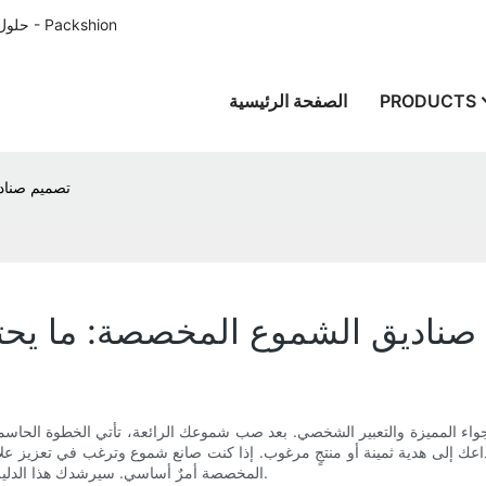
حلول تغليف الورق المصممة خصيصًا للعملاء في جميع أنحاء العالم منذ عام 1996 - Packshion
PRODUCTS
الصفحة الرئيسية
تصميم صناد
صناديق الشموع المخصصة: ما يحت
أجواء المميزة والتعبير الشخصي. بعد صب شموعك الرائعة، تأتي الخطوة الحاس
داعك إلى هدية ثمينة أو منتجٍ مرغوب. إذا كنت صانع شموع وترغب في تعزيز علا
المخصصة أمرٌ أساسي. سيرشدك هذا الدليل إلى كل ما تحتاج لمعرفته لتصميم عبوات تُكمل شموعك الفريدة تمامًا.