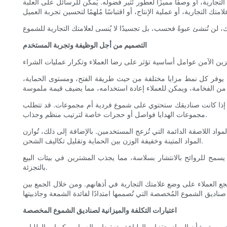
ارية، أو وصفًا مميزًا لعطور تُثير فضوله. يُمكن للرسائل على العلبة
التصميم من أجل الوظيفة وتجربة المستخدم
ية. يوفر كل نمط مزايا مختلفة من حيث طريقة الفتح، ومستوى الحماية،
يما إذا كانت صناديقك ستحتوي على شموع فردية أم مجموعات. قد تتطلب
مجموعات الهدايا فواصل أو حجرات خاصة لترتيب منظم وجذاب.
لمواد اللاصقة الدائمة التي تُزعج المستخدمين. بالإضافة إلى ذلك، تُوازن
المواد المتينة وخفيفة الوزن بين الحماية وتقليل تكاليف الشحن.
سمح للروائح بالانتشار بسلاسة، مما يجذب المشترين في بيئات البيع
بالتجزئة.
شجع العملاء على وضع علامتك التجارية في أذهانهم. ومن خلال الجمع بين
اعتبارات التكلفة والميزانية لصناديق الشموع المخصصة