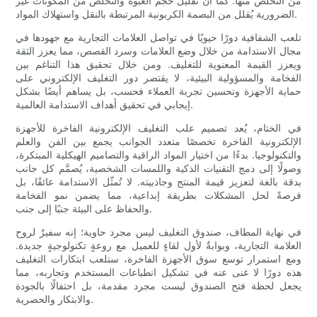
من التخلص منها. كما أن تقليل حجم العبوة والتخلص من المكونات غير
الضرورية يُقلل من البصمة الكربونية المرتبطة بالنقل واستهلاك المواد.
تلعب الشفافية دورًا حيويًا في تواصل العلامات التجارية مع جهودها في
مجال الاستدامة من خلال وضع العلامات وسرد القصص، مما يعزز الثقة
ويعزز القيمة المعنوية للتغليف. ومن خلال تحقيق هذا التناغم بين
الفخامة والمسؤولية البيئية، لا يقتصر دور التغليف الإلكتروني على
حماية الأجهزة وتحسين تجربة العملاء فحسب، بل يساهم أيضًا بشكل
إيجابي في تحقيق أهداف الاستدامة العالمية.
في الختام، يُعد تصميم علب التغليف الإلكترونية الفاخرة للأجهزة
الإلكترونية الفاخرة تخصصًا متعدد الجوانب يجمع بين الفن والعلم
والتكنولوجيا. بدءًا من اختيار المواد الراقية والتصاميم الهيكلية المبتكرة،
وصولًا إلى دمج التقنيات الذكية واللمسات الشخصية، يُصمَّم كل جانب
بدقة بالغة لتعزيز قيمة المنتج وجاذبيته. لا تُمثّل الاستدامة عائقًا، بل
فرصةً لحل المشكلات بطريقة إبداعية، مما يضمن نمو الفخامة
والحفاظ على البيئة جنبًا إلى جنب.
في نهاية المطاف، صندوق التغليف ليس مجرد حاوية؛ إنه سفيرٌ لروح
العلامة التجارية، وبوابةٌ لأول لقاءٍ للعميل مع روعةٍ تكنولوجيةٍ جديدة.
ومع استمرار توسع سوق الأجهزة الفاخرة، ستلعب ابتكارات التغليف
هذه دورًا لا غنى عنه في تشكيل انطباعات المستخدم وتجاربه، مما
يجعل لحظة فتح الصندوق ليست مجرد مقدمة، بل احتفالًا بالجودة
والابتكار والحصرية.