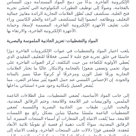
الإلكترونية الفاخرة. بدءًا من دمج المواد المستدامة دون المساس
بالفخامة، وصولًا إلى توظيف التطورات التكنولوجية التي تُحسّن تجربة
فتح العلبة، سنكشف كيف تُطوّر العلامات التجارية الرائدة معاييرَ جمالية
التغليف ووظائفه. انضموا إلينا لنستكشف البراعة والعلم الكامنين وراء
علب تغليف الأجهزة الإلكترونية الفاخرة، المصممة لإسعاد وحماية
الأجهزة الإلكترونية الفاخرة، والارتقاء بها.
المواد والتشطيبات: تعزيز الجاذبية الملموسة والبصرية
يلعب اختيار المواد والتشطيبات في عبوات الإلكترونيات الفاخرة دورًا
حاسمًا في خلق تجربة فتح علبة لا تُنسى. فخلافًا للتغليف التقليدي الذي
يُعطي الأولوية للكفاءة من حيث التكلفة، تُركز العبوات الفاخرة على
مواد تحمي وتضفي شعورًا بالفخامة والابتكار. غالبًا ما تختار العلامات
التجارية ورقًا ثقيل الوزن ومزخرفًا أو كرتونًا صلبًا يتميز بالمتانة
والجودة. إن الإحساس اللمسي عند حمل العبوة يُثير مشاعر التفرد، مما
يُشعر العميل بإمكانية وجود شيء استثنائي بداخلها.
إلى جانب المواد الأساسية، تُضفي التشطيبات، مثل الطلاءات الناعمة
الملمس، والورنيشات غير اللامعة واللامعة، وختم الرقائق المعدنية،
والنحت البارز، طبقات من الجاذبية البصرية واللمسية. تُضفي
التشطيبات الناعمة ملمسًا مخمليًا يتباين بشكل رائع مع اللمسات
اللامعة، مما يُلفت الانتباه إلى الشعارات أو أسماء المنتجات المميزة. أما
الرقائق المعدنية، سواءً كانت ذهبية أو فضية أو نقوشًا ثلاثية الأبعاد
مُعقدة، فتُضفي فورًا دلالات على المنتجات الفاخرة، وتلفت الانتباه إلى
عناصر العلامة التجارية بانعكاساتها المُبهرة. كما يُعزز النقش البارز