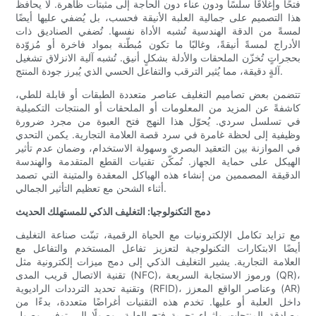
فتحًا وإغلاقًا سلسًا ودون عناء دون الحاجة إلى مثبتات ظاهرة. لا يحافظ
هذا التصميم على جمالية العلبة الأنيقة فحسب، بل يُضفي عليها أيضًا
لمسةً من الدقة الهندسية تُشبه الأداة نفسها. تُضفي الصناديق ذات
الأدراج لمسةً أنيقةً، وغالبًا ما تكون مُبطّنة بمواد فاخرة أو مُزوّدة
بحجراتٍ تُخزّن الملحقات والأدلة بشكلٍ أنيق. تُشبه آلية الانزلاق تشغيل
آلةٍ دقيقة، مما يُثير الترقب والتفاعل الحسي الذي يُبرز جودة المنتج.
تتضمن بعض تصاميم التغليف عناصر متعددة الطبقات أو قابلة للطي،
كاشفةً عن المزيد من المعلومات أو الملحقات أو المنتجات التكميلية
في تسلسل سردي. يُحوّل هذا النهج فتح العبوة من مجرد ضرورة
وظيفية إلى لحظة غامرة في سرد ​​قصة العلامة التجارية. يكمن التحدي
في الموازنة بين التعقيد البصري وسهولة الاستخدام، وضمان عدم تأثير
الهيكل على حماية الجهاز. تُمكّن تقنيات القطع المتقدمة والهندسة
الدقيقة المصممين من إنشاء هذه الهياكل المعقدة والمتينة التي تصمد
أثناء الشحن مع تعظيم التأثير الجمالي.
دمج التكنولوجيا: التغليف الذكي للمستهلك الحديث
مع تزايد تكامل الإلكترونيات مع الحياة الرقمية، تبنّت صناعة التغليف
أيضًا الابتكارات التكنولوجية لتعزيز تفاعل المستخدم والتفاعل مع
العلامة التجارية. يشير التغليف الذكي إلى دمج ميزات إلكترونية مثل
تقنية الاتصال قريب المدى (NFC)، ورموز الاستجابة السريعة (QR)،
وتقنية تحديد الترددات الراديوية (RFID)، وعناصر الواقع المعزز (AR)
داخل العلبة أو عليها. تخدم هذه التقنيات أغراضًا متعددة، بدءًا من
مصادقة المنتجات وإثراء تجربة فتح العلبة، وصولًا إلى توفير وصول