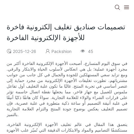
تصميمات صناديق تغليف إلكترونية فاخرة
للأجهزة الإلكترونية الفاخرة
2025-12-26
Packshion
45
في سوق اليوم المتسارع، أصبحت الأجهزة الإلكترونية الفاخرة أكثر من
مجرد أجهزة عملية؛ بل هي انعكاس لأسلوب الحياة والابتكار والرقي.
ومع تزايد سعي المستهلكين للجودة والجمال في كل جانب من جوانب
مشترياتهم، تطورت تغليفات الأجهزة الإلكترونية من مجرد حماية إلى
عنصر أساسي في تجربة المنتج. غالبًا ما تكون علبة التغليف أول تفاعل
ملموس للعميل مع جهاز فاخر، مما يجعلها نقطة اتصال حاسمة تؤثر
على قرارات الشراء والولاء للعلامة التجارية. سواءً كان هاتفًا ذكيًا أنيقًا
في علبة أنيقة التصميم أو ساعة ذكية متطورة في علبة عصرية، فإن
تصميم التغليف يعكس بوضوح جودة المنتج والتزام العلامة التجارية
بالتميز.
يتعمق هذا المقال في عالم تغليف الأجهزة الإلكترونية الفاخرة،
مستكشفًا التصاميم والمواد والابتكارات الدقيقة التي تُميّز علب الأجهزة