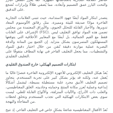
والنحت البارز عمق التصميم وأبعاده، مما يُضفي ظلالًا وإبرازات تُشجع
على التدقيق.
يتصدر ابتكار المواد أيضًا جهود الاستدامة، حيث تتبنى العلامات التجارية
الفاخرة موادًا صديقة للبيئة ومميزة، مثل رقائق الألومنيوم المعاد
تدويرها، والأحبار القابلة للتحلل الحيوي، والأوراق المعتمدة من مجلس
الإشراف على الغابات (FSC). تضمن هذه المواد توافق التغليف ليس
فقط مع القيم الجمالية، بل أيضًا مع المعايير الأخلاقية التي يتوقعها
المستهلكون المتمرسون بشكل متزايد. إن الجمع بين المتانة والدقة
البصرية عملية موازنة دقيقة تُتقن من خلال اختيار دقيق للمواد
والتشطيبات، مما يجعل التغليف الفاخر في نهاية المطاف متفوقًا على
التغليف التقليدي.
ابتكارات التصميم الهيكلي: خارج الصندوق التقليدي
يُعدّ هيكل التغليف الإلكتروني للأجهزة الإلكترونية الفاخرة عنصرًا غالبًا ما
يُغفل عنه، ولكنه قد يؤثر بشكل كبير على تجربة المستخدم. يتجاوز
تصميم التغليف الأنيق مجرد علبة مستطيلة بسيطة، ليشمل أشكالًا
إبداعية وعملية تُعزز مكانة المنتج وحمايته وجاذبيته. الغلق المغناطيسي،
والعلب ذات الأدراج، والآليات المنزلقة، والألواح القابلة للطي، ليست
سوى بعض الابتكارات الهيكلية التي تجذب المستخدم وتخلق لحظات
من المفاجأة والبهجة.
تُعدّ الأقفال المغناطيسية شائعةً بشكلٍ خاص في التغليف الفاخر، إذ تتيح