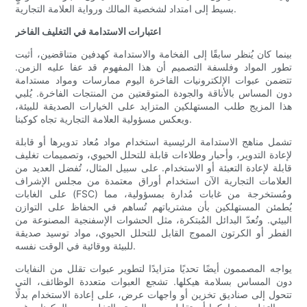
بسيط إلى امتداد لشخصية المالك ورواية العلامة التجارية.
اعتبارات الاستدامة في التغليف الفاخر
بينما كان يُنظر سابقًا إلى الفخامة والاستدامة كهدفين متناقضين، أثبت
تطور المواد وفلسفة التصميم أن هذا المفهوم قد عفا عليه الزمن.
تتضمن عبوات الإلكترونيات الفاخرة اليوم ممارسات ومواد مستدامة
دون المساس بالأناقة والجودة المتوقعتين من المنتجات الفاخرة. يُلبي
هذا المزيج طلب المستهلكين المتزايد على الخيارات الصديقة للبيئة،
ويعكس مسؤولية العلامة التجارية تجاه كوكبنا.
تشمل مناهج الاستدامة الرئيسية استخدام مواد مُعاد تدويرها أو قابلة
لإعادة التدوير، وأحبار وطلاءات قابلة للتحلل الحيوي، وتصميمات تغليف
قابلة لإعادة التعبئة أو الاستخدام. على سبيل المثال، تُفضل العديد من
العلامات التجارية الآن استخدام أوراق معتمدة من مجلس الإشراف
على الغابات (FSC) ومُستخرجة من غابات مُدارة بمسؤولية، مما
يُطمئن المستهلكين بأن مشترياتهم تُساهم في الحفاظ على التوازن
البيئي. وتُعدّ البدائل المُبتكرة، مثل الحشوات الإسفنجية المصنوعة من
الفطر أو الكرتون المموج القابل للتحلل الحيوي، مواد توسيد صديقة
للبيئة ووقائية في الوقت نفسه.
يواجه المصممون أيضًا تحديًا متزايدًا لتطوير عبوات تقلل من النفايات
دون المساس بسلامة هيكلها. تشجع العبوات متعددة الوظائف، التي
تتحول إلى صناديق تخزين أو واجهات عرض، على إعادة الاستخدام بدلًا