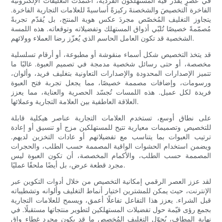
في عصرٍ يُقدّر فيه المستهلكون الفردية، اعتمدت التغليفات الإلكترونية
الفاخرة التخصيصَ والشخصنةَ ركيزةً أساسيةً للعلامات التجارية الفاخرة.
يتجاوز التغليف المُخصّص مجردَ عكس هوية المنتج، بل يُقدّم تجربةً
مُصمّمةً خصيصًا تُلبّي أذواق المستهلك وتفضيلاته وتوقعاته. هذه اللمسة
الشخصية قد تكون العامل الحاسم الذي يُعزّز رضا العملاء وولائهم.
قد يتخذ التخصيص شكل أسماء منقوشة أو مطبوعة، أو أرقام تسلسلية
مخصصة، أو حتى رسائل شخصية مدمجة في تصميم العبوة. غالبًا ما
تتميز الإصدارات المحدودة والإصدارات التعاونية بتغليف فريد، وألوان،
ورسومات، وإضافات مصممة خصيصًا، مما يجعل تجربة فتح العبوة
فريدة لكل عميل. هذه اللمسات تُجسّد الحصرية والعناية، مما يعزز
العلاقة العاطفية بين العلامة التجارية وعملائها.
على نطاق أوسع، تستخدم العلامات التجارية عناصر هيكلية قابلة
للتخصيص وتصميمات معيارية تتيح للمستهلكين مزج أو تنسيق أو إعادة
ترتيب العبوات بما يتناسب مع تفضيلاتهم أو عادات التخزين لديهم.
ويضمن استخدام الحشوات الواقية المصممة حسب الطلب، والحجرات
المصممة حسب الطلب، والأكمام المخصصة، أن تكون العبوة ليس
مجرد قطعة عرض، بل أيضًا ملحقًا عمليًا.
لقد عزز العصر الرقمي إمكانية التخصيص من خلال أدوات التكوين عبر
الإنترنت، حيث يمكن للمشترين اختيار أنماط التغليف وألوانه وتشطيباته
قبل الشراء. يعزز هذا التفاعل تفاعلًا أعمق، ويسمح للعلامات التجارية
بجمع رؤى قيّمة حول تفضيلات المستهلكين لتطوير منتجاتها مستقبلًا. في
نهاية المطاف، يُحوّل التغليف المُخصص ما قد يكون مجرد غطاء واقٍ