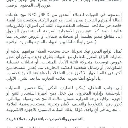
فوري إلى المحتوى الرقمي.
تتيح علامات NFC وRFID المدمجة في العبوات للعملاء التحقق من
أصالة أجهزتهم الفاخرة بمجرد لمس هواتفهم الذكية. ويكتسب هذا أهمية
خاصة في مكافحة المنتجات المقلدة وبناء الثقة في أسواق الإلكترونيات
عالية القيمة. كما تتيح رموز الاستجابة السريعة للمستخدمين الوصول
إلى مقاطع فيديو تعليمية، أو تسجيلات ضمان، أو عروض حصرية، مما
يُنشئ رابطًا سلسًا بين العبوات المادية والموارد الرقمية.
يُمثل الواقع المعزز نهجًا تحويليًا، حيث يستخدم العملاء هواتفهم الذكية أو
نظارات الواقع المعزز للتفاعل مع العبوات بطرق جديدة. يمكن أن تظهر
عروض توضيحية متحركة ثلاثية الأبعاد للمنتجات، أو تحليلات تفصيلية
للمكونات، أو رسائل شخصية للعلامة التجارية، مما يُغمر المستخدمين
أكثر في عالم الجهاز. لا تُعزز هذه التفاعلات لحظة فتح العبوة فحسب،
بل تُوسّع أيضًا تجربة العلامة التجارية لما بعد الشراء الأولي.
إلى جانب التفاعل، يُمكن للتغليف الذكي أيضًا تحسين العمليات
اللوجستية وإدارة المخزون، من خلال دمج أجهزة استشعار التتبع أو
أجهزة مراقبة درجة الحرارة لضمان سلامة المنتج عند وصوله. وبالتالي،
يُعزز دمج التكنولوجيا والتغليف الأمان وتجربة المستخدم وقيمة العلامة
التجارية في آنٍ واحد، مُؤكدًا بذلك المكانة المتميزة للأجهزة الإلكترونية.
التخصيص والتخصيص: صياغة تجارب عملاء فريدة