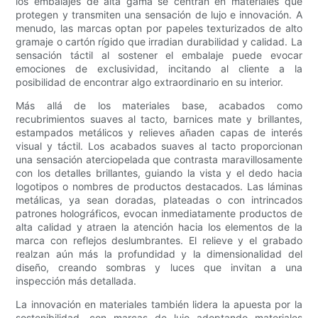
los embalajes de alta gama se centran en materiales que
protegen y transmiten una sensación de lujo e innovación. A
menudo, las marcas optan por papeles texturizados de alto
gramaje o cartón rígido que irradian durabilidad y calidad. La
sensación táctil al sostener el embalaje puede evocar
emociones de exclusividad, incitando al cliente a la
posibilidad de encontrar algo extraordinario en su interior.
Más allá de los materiales base, acabados como
recubrimientos suaves al tacto, barnices mate y brillantes,
estampados metálicos y relieves añaden capas de interés
visual y táctil. Los acabados suaves al tacto proporcionan
una sensación aterciopelada que contrasta maravillosamente
con los detalles brillantes, guiando la vista y el dedo hacia
logotipos o nombres de productos destacados. Las láminas
metálicas, ya sean doradas, plateadas o con intrincados
patrones holográficos, evocan inmediatamente productos de
alta calidad y atraen la atención hacia los elementos de la
marca con reflejos deslumbrantes. El relieve y el grabado
realzan aún más la profundidad y la dimensionalidad del
diseño, creando sombras y luces que invitan a una
inspección más detallada.
La innovación en materiales también lidera la apuesta por la
sostenibilidad, con marcas de lujo adoptando materiales