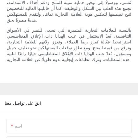
تُنسى، ووصولًا إلى توفير حماية متينة للمنتج ودعم أهداف الاستدامة،
تجمع هذه العلب بين الشكل والوظيفة. كما أن قابليتها العالية للتخصيص
تُتيح تصميمها لتعكس هوية العلامة التجارية تمامًا، ولتقدم للمستهلكين
هديةً مميزةً بحق.
بالنسبة للعلامات التجارية المتميزة التي تسعى للتميز في الأسواق
التنافسية، يُعدّ الاستثمار في علب الهدايا ذات الإغلاق المغناطيسي
استراتيجيةً فعّالة تُعزز رضا العملاء، وتعزز ولائهم للعلامة التجارية،
وترفع من قيمة المنتج. ومع تطوّر توقعات المستهلكين نحو تغليف جميل
ومسؤول، تُعدّ علب الهدايا ذات الإغلاق المغناطيسي خيارًا رائدًا لتلبية
هذه المتطلبات، وترك انطباعات إيجابية تدوم طويلًا عن العلامة التجارية.
ابق على تواصل معنا
اسم