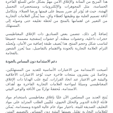
هذا المزيج من المتانة والإغلاق الآمن مهمٌّ بشكل خاص للسلع الفاخرة
الحساسة، مثل المجوهرات والإلكترونيات ومستحضرات التجميل
الهشة، حيث قد يُؤثر أي ضرر بسيط على قيمتها ورضا العملاء. وتتكامل
أناقة تصميم العلبة مع وظيفتها كغطاء واقٍ، مما يُمكّن العلامات التجارية
من التعبير عن اهتمامها بالمنتج من لحظة تغليفه حتى وصوله إلى
المستهلك.
إضافةً إلى ذلك، تتضمن بعض الصناديق ذات الإغلاق المغناطيسي
حجرات داخلية، وحشوات مبطنة، أو حشوات إسفنجية مصممة خصيصًا
لتناسب شكل وحجم المنتج. هذا يُضيف طبقة إضافية من الأمان، ويُجسّد
التزام العلامة التجارية بالجودة والاهتمام بالتفاصيل، مما يُعزز الشعور
بالفخامة.
دعم الاستدامة دون المساس بالجودة
أصبحت الاستدامة من الاعتبارات الأساسية للعديد من المستهلكين،
وخاصةً مَن يشترون منتجات فاخرة حيث تُؤخذ الاعتبارات الأخلاقية
والبيئية في الاعتبار عند اتخاذ القرارات. تُتيح علب الهدايا ذات الإغلاق
المغناطيسي وسيلةً لمواءمة العلامات التجارية الفاخرة مع أهداف
الاستدامة، مُحققةً توازنًا بين الأناقة والوعي البيئي.
يُنتج العديد من المصنّعين الآن علبًا بإغلاق مغناطيسي باستخدام مواد
قابلة لإعادة التدوير والتحلل الحيوي، مُلبّيين الطلب المتزايد على مواد
التغليف الصديقة للبيئة. باختيار مواد خام عالية الجودة ومستدامة، يُمكن
للعلامات التجارية تقليل بصمتها البيئية دون المساس بالتصميم المتين