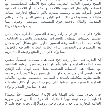
المنتج وصورة العلامة التجارية. يمكن دمج الأغطية المغناطيسية مع
لمسات نهائية مثل المطفية، واللامعة، والمخملية، أو اللامعة المعدنية
لخلق تأثيرات بصرية ولمسية مميزة. تلائم الأسطح الخارجية تقنيات
طباعة متنوعة، بما في ذلك النقش البارز، والنقش الغائر، وختم الرقائق
المعدنية، والطلاء بالأشعة فوق البنفسجية الموضعي، وغيرها، مما
يمنحها مظهرًا فريدًا.
علاوة على ذلك، تتوافر خيارات واسعة للتصميم الداخلي، حيث يمكن
تصميم الحشوات المبطنة، والحجرات المخصصة، والبطانات الساتانية،
والتصاميم الداخلية المطبوعة، لتحسين مظهر المنتج بشكل أكبر. يعكس
هذا المستوى من التخصيص التزام العلامة التجارية بالحرفية والجودة،
مما يؤكد على تميز المنتج وقيمته الاستثمارية.
إن القدرة على ابتكار رحلة فتح علب هدايا مصممة خصيصاً، تتضمن
قصة العلامة التجارية وألوانها وأنماطها المميزة، تُعزز الروابط العاطفية
مع العملاء. هذه اللمسات الشخصية تجعل علب الهدايا ذات الإغلاق
المغناطيسي أكثر من مجرد حاويات، بل تصبح جزءاً لا يتجزأ من تجربة
علامة تجارية متكاملة. باستخدام التصاميم المخصصة، تضمن العلامات
التجارية المتميزة تميز عبواتها على رفوف العرض أو خلال مناسبات
الإهداء، مما يعزز التقدير والولاء.
في الختام، تُمثل علب الهدايا ذات الإغلاق المغناطيسي حلاً متطورًا
للتغليف يُضيف قيمةً كبيرةً للمنتجات الفاخرة. بدءًا من تعزيز صورة
العلامة التجارية من خلال عرض فاخر، ووصولًا إلى تجربة فتح علب لا