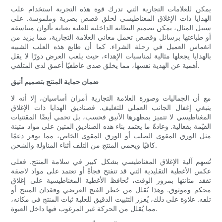
يمكن للعلامات التجارية التي تدرك قوة هذه التجربة استخدام علب
الهدايا ذات الإغلاق المغناطيسي لخلق قصص بصرية وملموسة. على
سبيل المثال، يمكن تصميم البطانة الداخلية للعلبة بعناية بألوان متناسقة
أو طباعتها برسائل وقصص تحمل معاني العلامة التجارية، مما يزيد من
انغماس العميل في رحلة الشراء. كما أن طابع هذه العلب الشبيه
بالهدايا يجعلها مثالية لمناسبات الإهداء، حيث يلعب العرض دورًا لا يقل
أهمية عن الهدية نفسها، مما يخلق صدى عاطفيًا أعمق لدى المتلقي.
ضمان حماية المنتج بتصميم أنيق
مع أن الجماليات وصورة العلامة التجارية أمران أساسيان، إلا أنه لا
ينبغي إغفال الجانب العملي للتغليف. فصناديق الهدايا ذات الإغلاق
المغناطيسي لا تتميز بمظهرها الأنيق فحسب، بل تحمي أيضًا المقتنيات
القيّمة بفعالية. وعادةً ما يعتمد بناء هذه الصناديق المتين على مواد متينة
مثل الورق المقوى الصلب أو الورق المقوى الخاص، مما يوفر دعمًا
كافيًا ويحمي المنتج من التلف أثناء المناولة والشحن.
تُسهم آلية الإغلاق المغناطيسي بشكل كبير في سلامة المنتج. فعلى
عكس الأغطية التقليدية التي قد تنفتح فجأةً أو تعتمد على مواد لاصقة
تفقد متانتها بمرور الوقت، تُحافظ الأغطية المغناطيسية على إغلاق
محكم وموثوق. وهذا يُقلل من خطر الفتح العرضي وفقدان المنتج أو
تلفه. علاوة على ذلك، يُعزز التثبيت الدقيق للعلبة ثبات المنتج في مكانه،
مما يُقلل من الحركة غير المرغوب فيها داخل العبوة.