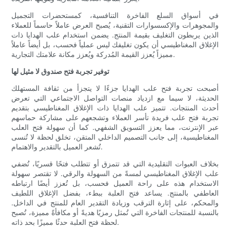
في أسواق السلع الفاخرة التنافسية، كمستحضرات التجميل
والمجوهرات والإكسسوارات التقنية، يُصبح العرض عاملاً حاسماً للعملاء
الذين يربطون التغليف بقيمة المنتج. يضمن استخدام علب الهدايا ذات
الإغلاق المغناطيسي أن يكون تغليفك ليس عملياً فحسب، بل أيضاً عاملاً
مميزاً يُعزز القيمة المُدركة ويُعزز مكانة علامتك التجارية.
توفير تجربة فتح صندوق لا مثيل لها
أصبحت تجربة فتح علب الهدايا جزءًا لا يتجزأ من ثقافة المستهلك
الحديثة، لا سيما مع ازدياد منصات التواصل الاجتماعي التي تعرض
أحدث المنتجات. تتميز علب الهدايا ذات الإغلاق المغناطيسي بتقديم
تجربة فتح علب فريدة تأسر العملاء وتشجعهم على مشاركة حماسهم
عبر الإنترنت، مما يعزز التسويق الشفهي. كما أن سهولة فتح العلب
المغناطيسية، إلى جانب التصميم الداخلي المتقن، تخلق لحظة لا تُنسى
تُشعر العميل بالتقدير والاهتمام.
بخلاف العبوات التقليدية التي قد تتمزق أو تتطلب فتحًا قسريًا، تُضفي
علب الإغلاق المغناطيسي لمسةً من السهولة والرقي. لا تقتصر سهولة
الاستخدام هذه على راحة العميل فحسب، بل تُعزز أيضًا ارتباطه
العاطفي بالمنتج. يساعد فتح العلبة ببطء، بفضل الإغلاق اللطيف
والمحكم، على إثارة الترقب وزيادة التقدير العام للمنتج في الداخل.
بالنسبة للمنتجات الفاخرة التي تُمثل رمزيًا هديةً أو مكافأةً مميزة، تُصبح
لحظة فتح العلبة حدثًا مميزًا بحد ذاته.