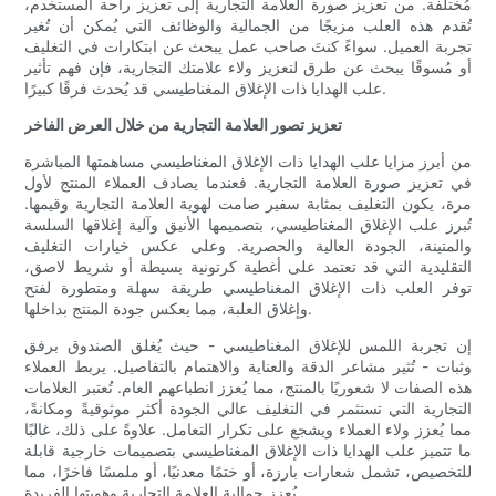
مُختلفة. من تعزيز صورة العلامة التجارية إلى تعزيز راحة المستخدم،
تُقدم هذه العلب مزيجًا من الجمالية والوظائف التي يُمكن أن تُغير
تجربة العميل. سواءً كنتَ صاحب عمل يبحث عن ابتكارات في التغليف
أو مُسوقًا يبحث عن طرق لتعزيز ولاء علامتك التجارية، فإن فهم تأثير
علب الهدايا ذات الإغلاق المغناطيسي قد يُحدث فرقًا كبيرًا.
تعزيز تصور العلامة التجارية من خلال العرض الفاخر
من أبرز مزايا علب الهدايا ذات الإغلاق المغناطيسي مساهمتها المباشرة
في تعزيز صورة العلامة التجارية. فعندما يصادف العملاء المنتج لأول
مرة، يكون التغليف بمثابة سفير صامت لهوية العلامة التجارية وقيمها.
تُبرز علب الإغلاق المغناطيسي، بتصميمها الأنيق وآلية إغلاقها السلسة
والمتينة، الجودة العالية والحصرية. وعلى عكس خيارات التغليف
التقليدية التي قد تعتمد على أغطية كرتونية بسيطة أو شريط لاصق،
توفر العلب ذات الإغلاق المغناطيسي طريقة سهلة ومتطورة لفتح
وإغلاق العلبة، مما يعكس جودة المنتج بداخلها.
إن تجربة اللمس للإغلاق المغناطيسي - حيث يُغلق الصندوق برفق
وثبات - تُثير مشاعر الدقة والعناية والاهتمام بالتفاصيل. يربط العملاء
هذه الصفات لا شعوريًا بالمنتج، مما يُعزز انطباعهم العام. تُعتبر العلامات
التجارية التي تستثمر في التغليف عالي الجودة أكثر موثوقيةً ومكانةً،
مما يُعزز ولاء العملاء ويشجع على تكرار التعامل. علاوةً على ذلك، غالبًا
ما تتميز علب الهدايا ذات الإغلاق المغناطيسي بتصميمات خارجية قابلة
للتخصيص، تشمل شعارات بارزة، أو ختمًا معدنيًا، أو ملمسًا فاخرًا، مما
يُعزز جمالية العلامة التجارية وهويتها الفريدة.