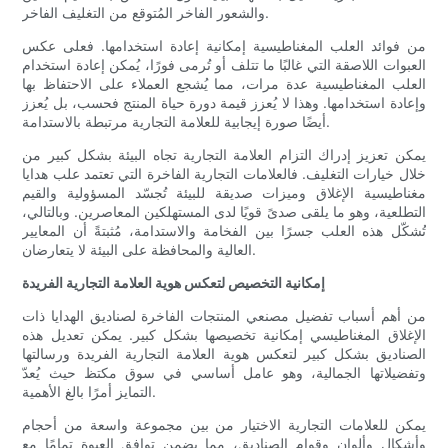
والشعور الفاخر المُتوقع من التغليف الفاخر.
من فوائد العلب المغناطيسية إمكانية إعادة استخدامها. فعلى عكس
العبوات اللاصقة التي غالبًا ما تتلف أو تُرمى فورًا، يُمكن إعادة استخدام
العلب المغناطيسية عدة مرات، مما يُشجع العملاء على الاحتفاظ بها
وإعادة استخدامها. وهذا لا يُعزز قيمة دورة حياة المنتج فحسب، بل يُعزز
أيضًا صورة إيجابية للعلامة التجارية مرتبطة بالاستدامة.
يمكن تعزيز إدراك التزام العلامة التجارية تجاه البيئة بشكل كبير من
خلال خيارات التغليف. فالعلامات التجارية الفاخرة التي تعتمد علب هدايا
مغناطيسية الإغلاق وميزات صديقة للبيئة تُجسّد المسؤولية والقيم
التطلعية، وهو ما يلقى صدىً قويًا لدى المستهلكين المعاصرين. وبالتالي،
تُشكّل هذه العلب جسرًا بين الفخامة والاستدامة، مُثبتةً أن المعايير
العالية والمحافظة على البيئة لا يتعارضان.
إمكانية التخصيص لتعكس هوية العلامة التجارية الفريدة
من أهم أسباب تفضيل مصنعي المنتجات الفاخرة لصناديق الهدايا ذات
الإغلاق المغناطيسي إمكانية تخصيصها بشكل كبير. يمكن تعديل هذه
الصناديق بشكل كبير لتعكس هوية العلامة التجارية الفريدة ورسالتها
وتفضيلاتها الجمالية، وهو عامل أساسي في سوق مكتظ حيث يُعدّ
التمايز أمرًا بالغ الأهمية.
يمكن للعلامات التجارية الاختيار من بين مجموعة واسعة من أحجام
وأشكال وألوان وقوام الصناديق، مما يضمن توافق العبوة تمامًا مع