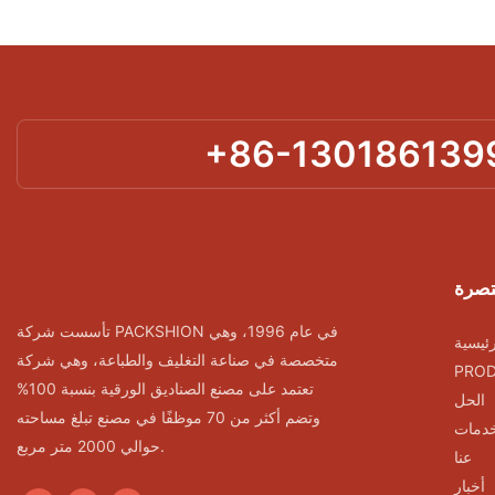
+86-130186139
تصرة
تأسست شركة PACKSHION في عام 1996، وهي
ئيسية
متخصصة في صناعة التغليف والطباعة، وهي شركة
PRO
تعتمد على مصنع الصناديق الورقية بنسبة 100%
الحل
وتضم أكثر من 70 موظفًا في مصنع تبلغ مساحته
خدمات
حوالي 2000 متر مربع.
عنا
أخبار