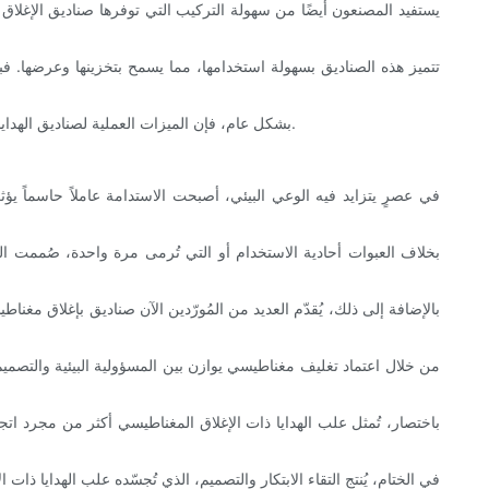
يستفيد المصنعون أيضًا من سهولة التركيب التي توفرها صناديق الإغلاق 
تتميز هذه الصناديق بسهولة استخدامها، مما يسمح بتخزينها وعرضها. ف
بشكل عام، فإن الميزات العملية لصناديق الهدايا ذات الإغلاق المغناطيسي تكمل جاذبيتها الفاخرة، مما يجعلها خيارًا عمليًا للغاية وجميلًا للشركات التي تهدف إلى الارتقاء باستراتيجية التغليف الخاصة بها.
في عصرٍ يتزايد فيه الوعي البيئي، أصبحت الاستدامة عاملاً حاسماً يؤ
بخلاف العبوات أحادية الاستخدام أو التي تُرمى مرة واحدة، صُممت الصن
بالإضافة إلى ذلك، يُقدّم العديد من المُورّدين الآن صناديق بإغلاق مغنا
من خلال اعتماد تغليف مغناطيسي يوازن بين المسؤولية البيئية والتصميم
باختصار، تُمثل علب الهدايا ذات الإغلاق المغناطيسي أكثر من مجرد اتج
في الختام، يُنتج التقاء الابتكار والتصميم، الذي تُجسّده علب الهدايا ذات ا