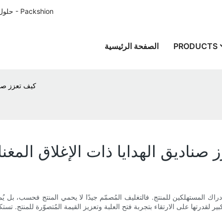
حلول تغليف الورق المصممة خصيصًا للعملاء في جميع أنحاء العالم منذ عام 1996 - Packshion
PRODUCTS
الصفحة الرئيسية
كيف تعزز صنا
 صناديق الهدايا ذات الإغلاق المغ
ك المستهلكين للمنتج. فالتغليف المُصمّم جيدًا لا يحمي المنتج فحسب، بل يُمثّل
ر لقدرتها على الارتقاء بتجربة فتح العلبة وتعزيز القيمة المُتصوّرة للمنتج. تست