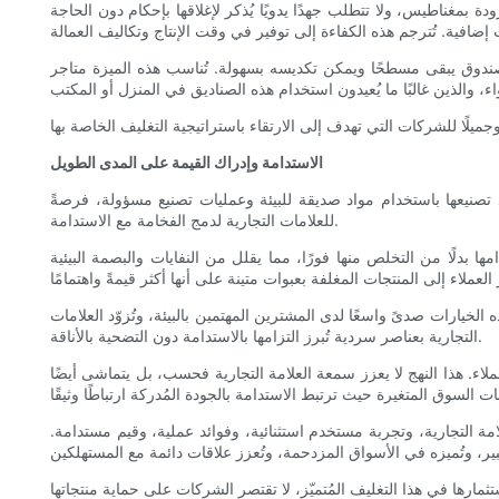
بمغناطيس، ولا تتطلب جهدًا يدويًا يُذكر لإغلاقها بإحكام دون الحاجة
لصندوق يبقى مسطحًا ويمكن تكديسه بسهولة. تُناسب هذه الميزة متاجر
الاستدامة وإدراك القيمة على المدى الطويل
د تصنيعها باستخدام مواد صديقة للبيئة وعمليات تصنيع مسؤولة، فرصةً
للعلامات التجارية لدمج الفخامة مع الاستدامة.
 بدلًا من التخلص منها فورًا، مما يقلل من النفايات والبصمة البيئية
خيارات صدىً واسعًا لدى المشترين المهتمين بالبيئة، وتُزوّد ​​العلامات
التجارية بعناصر سردية تُبرز التزامها بالاستدامة دون التضحية بالأناقة.
اء. هذا النهج لا يعزز سمعة العلامة التجارية فحسب، بل يتماشى أيضًا
مة التجارية، وتجربة مستخدم استثنائية، وفوائد عملية، وقيم مستدامة.
باستثمارها في هذا التغليف المُتميّز، لا تقتصر الشركات على حماية منتجاتها