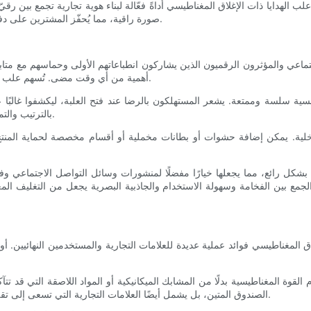
 علب الهدايا ذات الإغلاق المغناطيسي أداةً فعّالة لبناء هوية تجارية تجمع بين رقي
صورة راقية، مما يُحفّز المشترين على دفع أسعار أعلى بناءً على القيمة المُتصوّرة، وليس فقط على المنتج نفسه.
ماعي والمؤثرون الرقميون الذين يشاركون انطباعاتهم الأولى وحماسهم مع متابعي
أهمية من أي وقت مضى. تُسهم علب الهدايا ذات الإغلاق المغناطيسي بطبيعتها في رحلة فتح صناديق استثنائية.
سية سلسة وممتعة. يشعر المستهلكون بالرضا عند فتح العلبة، ليكشفوا غالبًا
بالترتيب والتميز في التصميم يُشير إلى الاهتمام بالتفاصيل، مما يزيد من جاذبية المنتج.
لداخلية. يمكن إضافة حشوات أو بطانات مخملية أو أقسام مخصصة لحماية المنتج 
 بشكل رائع، مما يجعلها خيارًا مفضلًا لمنشورات وسائل التواصل الاجتماعي وفي
 الجمع بين الفخامة وسهولة الاستخدام والجاذبية البصرية يجعل من التغليف ا
المغناطيسي فوائد عملية عديدة للعلامات التجارية والمستخدمين النهائيين. أولًا
 القوة المغناطيسية بدلًا من المشابك الميكانيكية أو المواد اللاصقة التي قد ت
الصندوق المتين، بل يشمل أيضًا العلامات التجارية التي تسعى إلى تقليل نفايات التغليف من خلال توفير عبوات متينة وقابلة لإعادة الاستخدام.