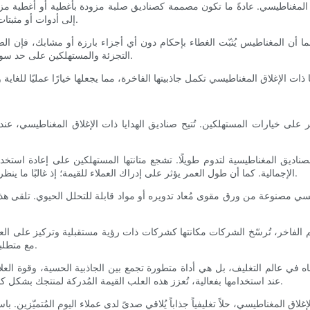
المغناطيسي. عادةً ما تكون مصممة كصناديق صلبة مزودة بأغطية أو أغطية مزودة 
إلى أدوات أو مثبتات إضافية. تُترجم هذه الكفاءة إلى توفير في وقت الإنتاج وتكاليف العمالة.
بما أن المغناطيس يُثبّت الغطاء بإحكام دون أي أجزاء بارزة أو مشابك، فإن ا
التجزئة والمستهلكين على حد سواء، والذين غالبًا ما يُعيدون استخدام هذه الصناديق في المنزل أو المكتب.
ثر على خيارات المستهلكين. تُتيح صناديق الهدايا ذات الإغلاق المغناطيسي، عن
اديق المغناطيسية لتدوم طويلًا. تشجع متانتها المستهلكين على إعادة استخدامها
الإجمالية. كما أن طول العمر يؤثر على إدراك العملاء للقيمة؛ إذ غالبًا ما ينظر العملاء إلى المنتجات المغلفة بعبوات متينة على أنها أكثر قيمةً واهتمامًا.
طيسي مصنوعة من ورق مقوى مُعاد تدويره أو مواد قابلة للتحلل الحيوي. تلقى هذه ال
 الفاخر، تُرسّخ الشركات مكانتها كشركات ذات رؤية مستقبلية وتركيز على العمل
مع متطلبات السوق المتغيرة حيث ترتبط الاستدامة بالجودة المُدركة ارتباطًا وثيقًا.
اه في عالم التغليف، بل هي أداة متطورة تجمع بين الجاذبية الحسية، وقوة العلا
عند استخدامها بفعالية، تُعزز هذه العلب القيمة المُدركة لمنتجك بشكل كبير، وتُميزه في الأسواق المزدحمة، وتُعزز علاقات دائمة مع المستهلكين.
لإغلاق المغناطيسي، حلاً تغليفياً جذاباً يُلاقي صدىً لدى عملاء اليوم المُتميّزين. 