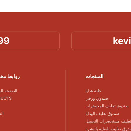
99
kev
المنتجات
روابط مخ
علبة هدايا
الصفحة الر
صندوق ورقي
DUCTS
صندوق تغليف المجوهرات
صندوق تغليف الهدايا
ال
غليف مستحضرات التجميل
دوق تغليف للعناية بالبشرة