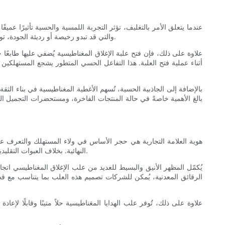
عندما يتعلق الأمر بالتغليف، تؤثر التجربة اللمسية والحسية تأثيرًا عميق
والتي قد تبدو رخيصة أو رديئة الجودة، توفر المغناطيسات مقاومة سلسة ومتسقة عند فتح العلبة وإغلاقها. هذا الشعور الدقيق بالدقة والموثوقية يُثير مشاعر الجودة والفخامة في ذهن المستهلك.
علاوة على ذلك، فإن فتح علبة الإغلاق المغناطيسية يُضفي عليها طابعً
أثناء عملية فتح العلبة. هذا التفاعل الحسي المتطور يشجع المستهلكي
بالإضافة إلى الجاذبية الحسية، تُسهم الأغطية المغناطيسية في بناء الثقة 
بالغ الأهمية خاصةً في حالة المنتجات الفاخرة، ومستحضرات التجميل ال
هوية العلامة التجارية هي حجر الأساس في ولاء المستهلك والتعرف على 
النهائية. بخلاف العبوات التقليدية التي قد تبدو موحدة أو عامة، فإن علبة الإغلاق المغناطيسي ترتقي بعرض المنتج إلى مستوى أعلى، مما يسمح للعلامات التجارية بإبراز الأناقة والرقي.
يُكمّل المظهر الأنيق والبسيط للعديد من علب الإغلاق المغناطيسي اتجاه
الرقائق المعدنية، يُمكن للشركات تصميم هذه العلب بما يتناسب مع قصة 
علاوة على ذلك، تُوفر علب الهدايا المغناطيسية حلاً متينًا وقابلًا لإعاد