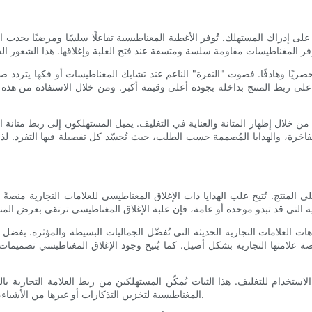
ًا على إدراك المستهلك. تُوفر الأغطية المغناطيسية تفاعلًا سلسًا ومرضيًا يجذب
ا حصريًا وهادفًا. فصوت "النقرة" الناعم عند تشابك المغناطيسات أو فكها يترد
ن على ربط المنتج بداخله بجودة أعلى وقيمة أكبر. ومن خلال الاستفادة من هذ
من خلال إظهار المتانة والعناية في التغليف. يميل المستهلكون إلى ربط متانة التغل
فاخرة، والهدايا المُصممة حسب الطلب، حيث تُجسّد كل تفصيلة فيها التفرد. لذ
المنتج. تُتيح علب الهدايا ذات الإغلاق المغناطيسي للعلامات التجارية منصةً 
ات العلامات التجارية الحديثة التي تُفضّل الجماليات البسيطة والمؤثرة. بفضل د
علامتها التجارية بشكل أصيل. كما يُتيح وجود الإغلاق المغناطيسي تصميمات تُخ
ة الاستخدام للتغليف. هذا الثبات يُمكّن المستهلكين من ربط العلامة التجارية بال
المغناطيسية لتخزين التذكارات أو غيرها من الأشياء، مما يُعزز صورة العلامة التجارية بشكل إيجابي لفترة طويلة بعد الشراء.