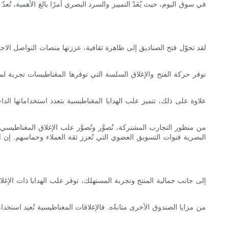
في سوق اليوم، حيث يُعَدّ التمييز والسرد البصري أمرًا بالغ الأهمية، تُعدّ
لقد تحوّل فتح الصناديق إلى ظاهرة ثقافية، عززتها منصات التواصل الاجت
توفر حركة الفتح والإغلاق السلسة التي توفرها المغناطيسات تجربة لم
علاوة على ذلك، تتميز علب الهدايا المغناطيسية بتعدد استخداماتها ا
من منظور التجارب المشتركة، تُصوَّر وتُصوَّر علب الإغلاق المغناطيسي
البصرية قنوات التسويق العضوي التي تُعزز ثقة العملاء وحماسهم. إن
إلى جانب جمالية المنتج وتجربة المستهلك، توفر علب الهدايا ذات الإغلاق 
من مزايا الصندوق الأخرى متانةُه. فالإغلاقات المغناطيسية تُعيد استخدام