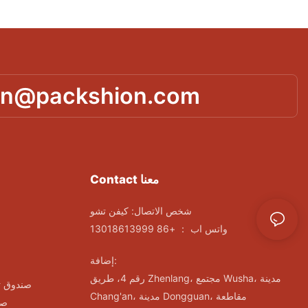
in@packshion.com
Contact معنا
شخص الاتصال: كيفن تشو
واتس اب ： +86 13018613999
إضافة:
رقم 4، طريق Zhenlang، مجتمع Wusha، مدينة
صندوق ت
Chang'an، مدينة Dongguan، مقاطعة
صن