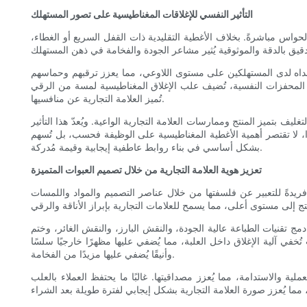
التأثير النفسي للإغلاقات المغناطيسية على تصور المستهلك
 الحواس مباشرةً. بخلاف الأغطية التقليدية ذات القفل السريع أو الغطاء،
د صداه لدى المستهلكين على مستوى اللاوعي، مما يعزز ترقبهم وحماسهم
ه المحفزات النفسية، تُضيف علب الإغلاق المغناطيسية لمسة من الرقي
تُميز العلامة التجارية عن منافسيها.
يف بتميز المنتج وممارسات العلامة التجارية الواعية. ويُعدّ هذا التأثير
ا، لا تقتصر أهمية الأغطية المغناطيسية على الوظيفة فحسب، بل تُسهم
بشكل أساسي في بناء روابط عاطفية إيجابية وقيمة مُدركة.
تعزيز هوية العلامة التجارية من خلال تصميم العبوات المتميزة
فريدةً للتعبير عن فلسفتها من خلال عناصر التصميم والمواد واللمسات
مج تقنيات الطباعة عالية الجودة، والنقش البارز، والنقش الغائر، وختم
في آلية الإغلاق داخل العلبة، مما يُضفي عليها مظهرًا خارجيًا سلسًا
وأنيقًا يُضفي عليها مزيدًا من الفخامة.
عملية والاستدامة، مما يُعزز مصداقيتها. غالبًا ما يحتفظ العملاء بالعلب